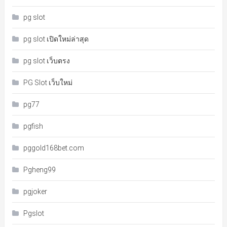
pg slot
pg slot เปิดใหม่ล่าสุด
pg slot เว็บตรง
PG Slot เว็บใหม่
pg77
pgfish
pggold168bet.com
Pgheng99
pgjoker
Pgslot