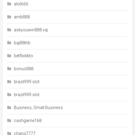
alot666
amb888
askyouwin888 vip
baj88thb
betflixtikto
bonus888
brazil999 slot
brazil999 slot
Business, Small Business
cashgame168
chang7777