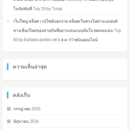
โบนัสทันที Top 29 by Tonja
เว็บใหญ่ สล็อต เวปไซต์แตกง่าย สล็อตเว็บตรงไม่ผ่านเอเย่นต์
ทางเลือกใหม่ของสายปั่นที่อยากเล่นแบบมั่นใจ ทดลองเล่น Top
83 by Rafaela alot66.net 6 ส.ค. 69 พนันออนไลน์
ความเห็นล่าสุด
คลังเก็บ
กรกฎาคม 2026
มิถุนายน 2026