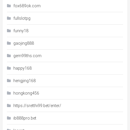
fox689ok.com
fullslotpg
funny18
gaojing888
gem99ths.com
happy168
hengjing168
hongkong456
https://sretthi99.bet/enter/
ib888pro.bet