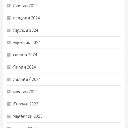
สิงหาคม 2024
กรกฎาคม 2024
มิถุนายน 2024
พฤษภาคม 2024
เมษายน 2024
มีนาคม 2024
กุมภาพันธ์ 2024
มกราคม 2024
ธันวาคม 2023
พฤศจิกายน 2023