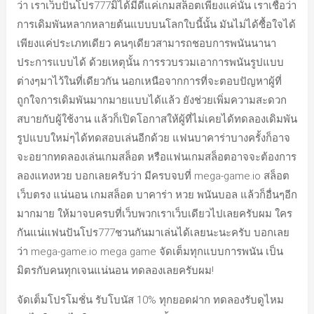
ว่า เราเว็บปันโปร777มิได้มีดีแค่เกมสล็อตเพียงแค่นั้น เราเชื่อว่า
การเดิมพันหลากหลายต้นแบบบนโลกใบนี้นั้น มันไม่ได้ซื้อใจได้
เพียงแค่ประเภทเดียว คนๆเดียวสามารถชอบการพนันนานา
ประการแบบได้ ด้วยเหตุนั้น การรวบรวมเอาการพนันรูปแบบ
ต่างๆมาไว้ในที่เดียวกัน นอกเหนือจากการที่จะตอบปัญหาผู้ที่
ถูกใจการเดิมพันมากมายแบบได้แล้ว ยังช่วยเพิ่มความสะดวก
สบายกับผู้ใช้งาน แล้วก็เปิดโอกาสให้ผู้ที่ไม่เคยได้ทดลองเดิมพัน
รูปแบบใหม่ๆได้ทดสอบเล่นอีกด้วย แฟนบาคาร่าบางครั้งก็อาจ
จะอยากทดลองเล่นเกมสล็อต หรือแฟนเกมสล็อตอาจจะต้องการ
ลองแทงหวย บอกเลยครับว่า มีครบจบที่ mega-game.io สล็อต
เว็บตรง แน่นอน เกมสล็อต บาคาร่า หวย พนันบอล แล้วก็อื่นๆอีก
มากมาย ให้มาจบครบที่เว็บพวกเราเว็บเดียวไปเลยครับผม ใคร
กันแน่แฟนปันโปร777ชวนกันมาเล่นได้เลยนะนะครับ บอกเลย
ว่า mega-game.io mega game จัดเต็มทุกแบบการพนัน เป็น
มิตรกับคนทุกเจนแน่นอน ทดลองเลยครับผม!
จัดเต็มโปรโมชั่น รับโบนัส 10% ทุกยอดฝาก ทดลองรับดูไหม