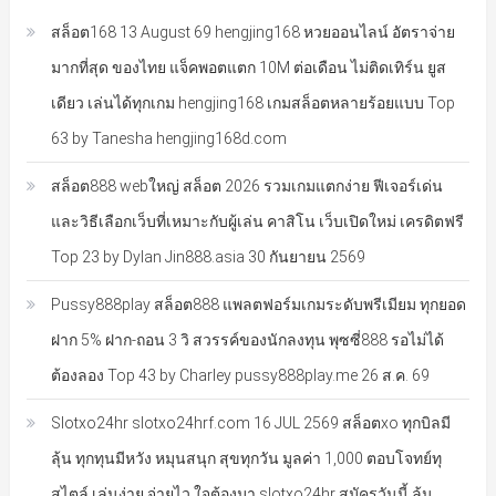
สล็อต168 13 August 69 hengjing168 หวยออนไลน์ อัตราจ่าย
มากที่สุด ของไทย แจ็คพอตแตก 10M ต่อเดือน ไม่ติดเทิร์น ยูส
เดียว เล่นได้ทุกเกม hengjing168 เกมสล็อตหลายร้อยแบบ Top
63 by Tanesha hengjing168d.com
สล็อต888 webใหญ่ สล็อต 2026 รวมเกมแตกง่าย ฟีเจอร์เด่น
และวิธีเลือกเว็บที่เหมาะกับผู้เล่น คาสิโน เว็บเปิดใหม่ เครดิตฟรี
Top 23 by Dylan Jin888.asia 30 กันยายน 2569
Pussy888play สล็อต888 แพลตฟอร์มเกมระดับพรีเมียม ทุกยอด
ฝาก 5% ฝาก-ถอน 3 วิ สวรรค์ของนักลงทุน พุซซี่888 รอไม่ได้
ต้องลอง Top 43 by Charley pussy888play.me 26 ส.ค. 69
Slotxo24hr slotxo24hrf.com 16 JUL 2569 สล็อตxo ทุกบิลมี
ลุ้น ทุกทุนมีหวัง หมุนสนุก สุขทุกวัน มูลค่า 1,000 ตอบโจทย์ทุ
สไตล์ เล่นง่าย จ่ายไว ใจต้องมา slotxo24hr สมัครวันนี้ ลุ้น