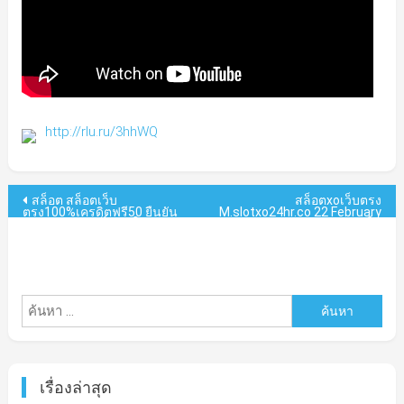
http://rlu.ru/3hhWQ
แนะแนว
สล็อต สล็อตเว็บ
สล็อตxoเว็บตรง
ตรง100%เครดิตฟรี50 ยืนยัน
M.slotxo24hr.co 22 February
ค
เบอร์ ฝาก-ถอนไวทันใจแค่
2023 slotxo websiteหาเว็บ
เรื่อง
สมัคร สล็อตเว็บตรง ฟรี Top
สล็อต สล็อต เว็บตรงไม่ผ่าน
ส
81 by Floyd m.jinda55.com
เอเย่นต์ไม่มีขั้นต่ำสล็อตเครดิต
29 มิถุนา 2566
ฟรี ทางเข้าเล่น slotxo เว็บคา
สิโนออนไลน์ Top 56 by
Jovita
เรื่องล่าสุด