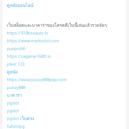
ดูหนังออนไลน์
เว็บสล็อตและบาคาร่าของโครตดีเว็บนี้เล่นแล้วรวยจัดๆ
https://918kissauto.tv
https://www.madoohd.com
punpro66
https://sagame168th.in
joker 123
ดูหนัง
https://www.pussy888play.com
pussy888
บาคาร่า
pgslot
pgslot
pgslot เว็บตรง
fullslotpg