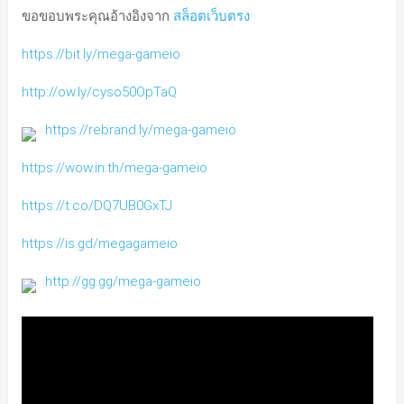
ขอขอบพระคุณอ้างอิงจาก
สล็อตเว็บตรง
https://bit.ly/mega-gameio
http://ow.ly/cyso50OpTaQ
https://rebrand.ly/mega-gameio
https://wow.in.th/mega-gameio
https://t.co/DQ7UB0GxTJ
https://is.gd/megagameio
http://gg.gg/mega-gameio