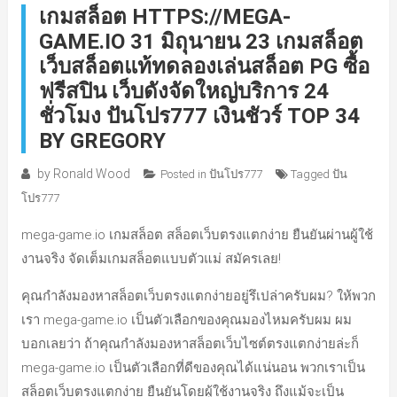
เกมสล็อต HTTPS://MEGA-
GAME.IO 31 มิถุนายน 23 เกมสล็อต
เว็บสล็อตแท้ทดลองเล่นสล็อต PG ซื้อ
ฟรีสปิน เว็บดังจัดใหญ่บริการ 24
ชั่วโมง ปันโปร777 เงินชัวร์ TOP 34
BY GREGORY
by
Ronald Wood
Posted in
ปันโปร777
Tagged
ปัน
โปร777
mega-game.io เกมสล็อต สล็อตเว็บตรงแตกง่าย ยืนยันผ่านผู้ใช้
งานจริง จัดเต็มเกมสล็อตแบบตัวแม่ สมัครเลย!
คุณกำลังมองหาสล็อตเว็บตรงแตกง่ายอยู่รึเปล่าครับผม? ให้พวก
เรา mega-game.io เป็นตัวเลือกของคุณมองไหมครับผม ผม
บอกเลยว่า ถ้าคุณกำลังมองหาสล็อตเว็บไซต์ตรงแตกง่ายล่ะก็
mega-game.io เป็นตัวเลือกที่ดีของคุณได้แน่นอน พวกเราเป็น
สล็อตเว็บตรงแตกง่าย ยืนยันโดยผู้ใช้งานจริง ถึงแม้จะเป็น