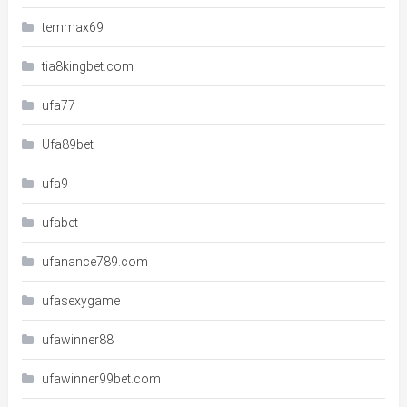
temmax69
tia8kingbet.com
ufa77
Ufa89bet
ufa9
ufabet
ufanance789.com
ufasexygame
ufawinner88
ufawinner99bet.com