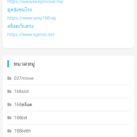
https://www.keepmovie.me
ดูหนังชนโรง
https://www.sexy168.vip
สล็อตเว็บตรง
https://www.ngernn.net
หมวดหมู่
037movie
168slot
168สล็อต
188bet
188betth