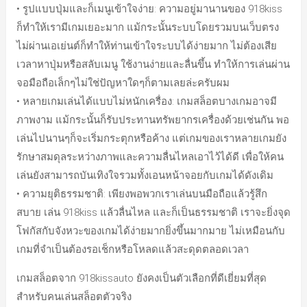
• รูปแบบปุ่มและก็เมนูเข้าใจง่าย: ความอยู่มานานของ 918kiss
ก็ทำให้เรามีเกมเยอะมาก แม้กระนั้นระบบโดยรวมบนเว็บตรง
ไม่ผ่านเอเย่นต์ก็ทำให้ท่านเข้าใจระบบได้ง่ายมาก ไม่ต้องเสีย
เวลาหาปุ่มหรือสลับเมนู ใช้งานง่ายและลื่นขึ้น ทำให้การเล่นผ่าน
จอมือถือเล็กๆไม่ใช่ปัญหาใดๆก็ตามเลยล่ะครับผม
• หลายเกมเล่นได้แบบไม่หนักเครื่อง: เกมสล็อตบางเกมอาจมี
ภาพงาม แม้กระนั้นก็รับประทานทรัพยากรเครื่องด้วยเช่นกัน พอ
เล่นไปนานๆก็จะเริ่มกระตุกหรือค้าง แต่เกมของเราหลายเกมยัง
รักษาสมดุลระหว่างภาพและความลื่นไหลเอาไว้ได้ดี เพื่อให้คน
เล่นยังสามารถบันเทิงใจรวมทั้งเอนหน้าจอยกับเกมได้ดังเดิม
• ความยุติธรรมชาติ: เพียงพอพวกเราเล่นบนมือถือแล้วรู้สึก
สบาย เล่น 918kiss แล้วลื่นไหล และก็เป็นธรรมชาติ เราจะยิ่งจุด
โฟกัสกับจังหวะของเกมได้ง่ายมากยิ่งขึ้นมากมาย ไม่เหมือนกับ
เกมที่จำเป็นต้องรอเช็กหรือโหลดแล้วสะดุดตลอดเวลา
เกมสล็อตจาก 918kissauto ยังคงเป็นตัวเลือกที่ดีเยี่ยมที่สุด
สำหรับคนเล่นสล็อตตัวจริง