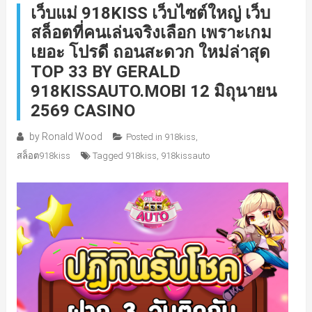
เว็บแม่ 918KISS เว็บไซต์ใหญ่ เว็บ
สล็อตที่คนเล่นจริงเลือก เพราะเกม
เยอะ โปรดี ถอนสะดวก ใหม่ล่าสุด
TOP 33 BY GERALD
918KISSAUTO.MOBI 12 มิถุนายน
2569 CASINO
by
Ronald Wood
Posted in
918kiss
,
สล็อต918kiss
Tagged
918kiss
,
918kissauto