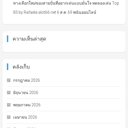
ทางเลือกใหม่ของสายปั่นที่อยากเล่นแบบมั่นใจ ทดลองเล่น Top
83 by Rafaela alot66.net 6 ส.ค. 69 พนันออนไลน์
ความเห็นล่าสุด
คลังเก็บ
กรกฎาคม 2026
มิถุนายน 2026
พฤษภาคม 2026
เมษายน 2026