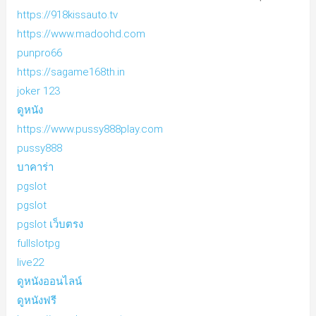
https://918kissauto.tv
https://www.madoohd.com
punpro66
https://sagame168th.in
joker 123
ดูหนัง
https://www.pussy888play.com
pussy888
บาคาร่า
pgslot
pgslot
pgslot เว็บตรง
fullslotpg
live22
ดูหนังออนไลน์
ดูหนังฟรี