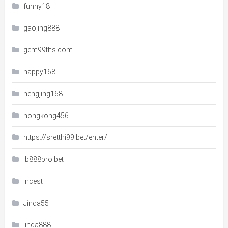
funny18
gaojing888
gem99ths.com
happy168
hengjing168
hongkong456
https://sretthi99.bet/enter/
ib888pro.bet
Incest
Jinda55
jinda888