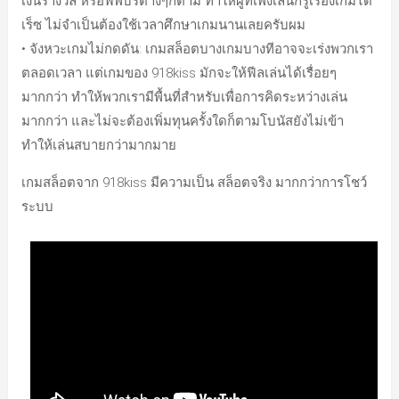
เงินรางวัล หรือฟีพบร์ต่างๆก็ตาม ทำให้ผู้ที่เพิ่งเล่นก็รู้เรื่องเกมได้
เร็ซ ไม่จำเป็นต้องใช้เวลาศึกษาเกมนานเลยครับผม
• จังหวะเกมไม่กดดัน: เกมสล็อตบางเกมบางทีอาจจะเร่งพวกเรา
ตลอดเวลา แต่เกมของ 918kiss มักจะให้ฟีลเล่นได้เรื่อยๆ
มากกว่า ทำให้พวกเรามีพื้นที่สำหรับเพื่อการคิดระหว่างเล่น
มากกว่า และไม่จะต้องเพิ่มทุนครั้งใดก็ตามโบนัสยังไม่เข้า
ทำให้เล่นสบายกว่ามากมาย
เกมสล็อตจาก 918kiss มีความเป็น สล็อตจริง มากกว่าการโชว์
ระบบ