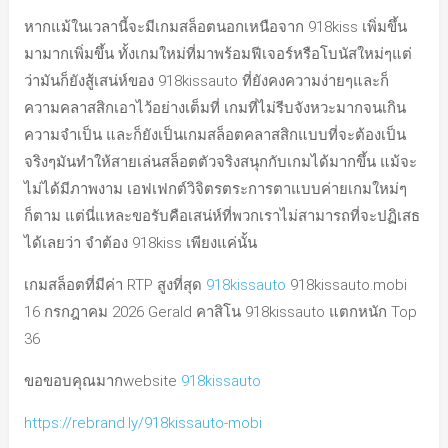
หากแม้ในเวลานี้จะมีเกมสล็อตนอกเหนือจาก 918kiss เพิ่มขึ้น
มามากเพิ่มขึ้น ทั้งเกมใหม่ที่มาพร้อมฟีเจอร์หรือโบนัสใหม่ๆแต่
ว่ามันก็ยังสู้เสน่ห์ของ 918kissauto ที่ยังคงความง่ายๆและก็
ความคลาสสิกเอาไว้อย่างเต็มที่ เกมที่ไม่รีบจังหวะมากจนเกิน
ความจำเป็น และก็ยังเป็นเกมสล็อตคลาสสิกแบบที่จะต้องเป็น
จริงๆมันทำให้สายเล่นสล็อตตัวจริงสนุกกับเกมได้มากขึ้น แม้จะ
ไม่ได้มีภาพงาม เอฟเฟกต์วิจิตรตระการตาแบบค่ายเกมใหม่ๆ
ก็ตาม แต่นี่แหละขอรับคือเสน่ห์ที่พวกเราไม่สามารถที่จะปฏิเสธ
ได้เลยว่า จำต้อง 918kiss เพียงแค่นั้น
เกมสล็อตที่มีค่า RTP สูงที่สุด
918kissauto
918kissauto.mobi
16 กรกฎาคม 2026 Gerald คาสิโน 918kissauto แตกหนัก Top
36
ขอขอบคุณมากwebsite
918kissauto
https://rebrand.ly/918kissauto-mobi