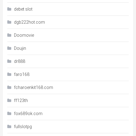
debet slot
dgb222hot.com
Doomovie
Doujin
dr888
faro168
fcharoenkit168.com
ff123th
fox689ok.com
fullslotpg