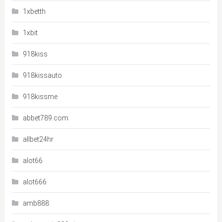
1xbetth
1xbit
918kiss
918kissauto
918kissme
abbet789.com
allbet24hr
alot66
alot666
amb888