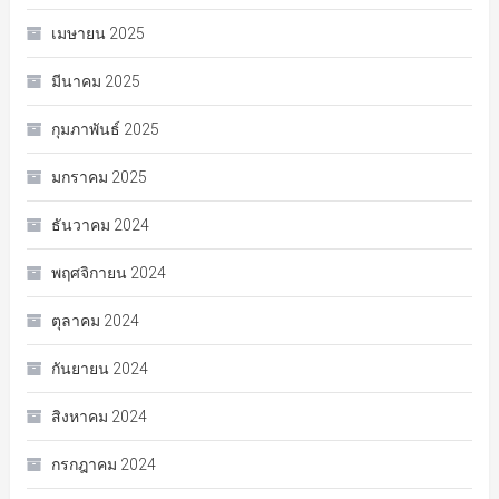
เมษายน 2025
มีนาคม 2025
กุมภาพันธ์ 2025
มกราคม 2025
ธันวาคม 2024
พฤศจิกายน 2024
ตุลาคม 2024
กันยายน 2024
สิงหาคม 2024
กรกฎาคม 2024