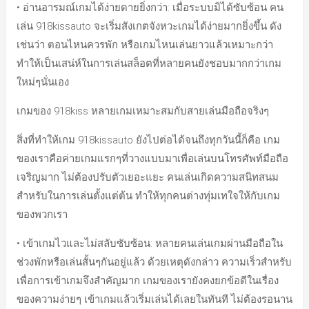
• อ่านอารมณ์เกมได้ง่ายดายยิ่งกว่า: เมื่อระบบมิได้ซับซ้อน คน
เล่น 918kissauto จะเริ่มสังเกตจังหวะเกมได้ง่ายมากยิ่งขึ้น ดัง
เช่นว่า ตอนไหนควรพัก หรือเกมไหนเล่นยาวแล้วเหมาะกว่า
ทำให้เป็นเสน่ห์ในการเล่นสล็อตที่หลายคนยังชอบมากกว่าเกม
ใหม่ๆนั่นเอง
เกมของ 918kiss หลายเกมเหมาะสมกับสายเล่นมือถือจริงๆ
สิ่งที่ทำให้เกม 918kissauto ยังไปต่อได้จนถึงทุกวันนี้ก็คือ เกม
ของเราคือค่ายเกมแรกๆที่วางแบบมาเพื่อเล่นบนโทรศัพท์มือถือ
เจริญมาก ไม่ต้องปรับตัวเยอะแยะ คนเล่นเกิดความสนิทสนม
สำหรับในการเล่นตั้งแต่ต้น ทำให้ทุกคนต่างทุ่มเทใจให้กับเกม
ของพวกเรา
• เข้าเกมไวและไม่สลับซับซ้อน: หลายคนเล่นเกมผ่านมือถือใน
ช่วงพักหรือเล่นสั้นๆกันอยู่แล้ว ด้วยเหตุดังกล่าว ความเร็วสำหรับ
เพื่อการเข้าเกมจึงสำคัญมาก เกมของเรายังคงยกข้อดีในเรื่อง
ของความง่ายๆ เข้าเกมแล้วเริ่มเล่นได้เลยในทันที ไม่ต้องรอนาน