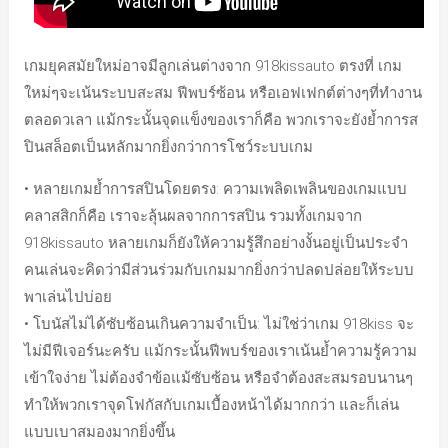
เกมยุคสมัยใหม่อาจมีลูกเล่นต่างจาก 918kissauto ตรงที่ เกม
ใหม่ๆจะเน้นระบบสะสม ฟีพบร์ซ้อน หรือเอฟเฟกต์ต่างๆที่ทำงาน
ตลอดวเลา แม้กระนั้นจุดแข็งของเราก็คือ พวกเราจะยังย้ำการส
ปินสล็อตเป็นหลักมากยิ่งกว่าการโชว์ระบบเกม
• หลายเกมย้ำการสปินโดยตรง: ความเพลิดเพลินของเกมแบบ
คลาสสิกก็คือ เราจะลุ้นผลจากการสปิน รวมทั้งเกมจาก
918kissauto หลายเกมก็ยังให้ความรู้สึกอย่างงั้นอยู่เป็นประจำ
คนเล่นจะคิดว่ามีส่วนร่วมกับเกมมากยิ่งกว่าปลดปล่อยให้ระบบ
พาเล่นไปบ่อย
• โบนัสไม่ได้ซับซ้อนเกินความจำเป็น: ไม่ใช่ว่าเกม 918kiss จะ
ไม่มีฟีเจอร์นะครับ แม้กระนั้นฟีพบร์ของเราเน้นย้ำความรู้ความ
เข้าใจง่าย ไม่ต้องจำข้อแม้ซับซ้อน หรือจำต้องสะสมรอบนานๆ
ทำให้พวกเราจุดโฟกัสกับเกมเบื้องหน้าได้มากกว่า และก็เล่น
แบบเบาสมองมากยิ่งขึ้น