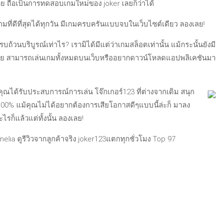
วย ถือเป็นการทดสอบเกมใหม่ของ joker เลยก็ว่าได้
กมที่ดีที่สุดได้ทุกวัน มีเกมครบครันแบบจบในเว็บไซต์เดียว ลองเลย!
ถ้วนบริบูรณ์เท่าไร? เรามิได้มีแต่ว่าเกมสล็อตเท่านั้น แม้กระนั้นยังมี
กด้วย สามารถเล่นเกมทั้งหมดบนเว็บหรืออยากดาวน์โหลดแอปพลิเคชันมา
ได้รับประสบการณ์การเล่น โจ๊กเกอร์123 ที่ต่างจากเดิม สนุก
 100% แม้คุณไม่ได้อยากต้องการเสียโอกาสดีๆแบบนี้ล่ะก็ มาลง
ไรก็แล้วแต่ทั้งนั้น ลองเลย!
lia ดูรีวิวจากลูกค้าจริง joker123แตกทุกชั่วโมง Top 97