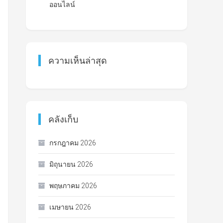
ออนไลน์
ความเห็นล่าสุด
คลังเก็บ
กรกฎาคม 2026
มิถุนายน 2026
พฤษภาคม 2026
เมษายน 2026