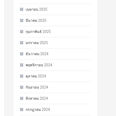
เมษายน 2025
มีนาคม 2025
กุมภาพันธ์ 2025
มกราคม 2025
ธันวาคม 2024
พฤศจิกายน 2024
ตุลาคม 2024
กันยายน 2024
สิงหาคม 2024
กรกฎาคม 2024