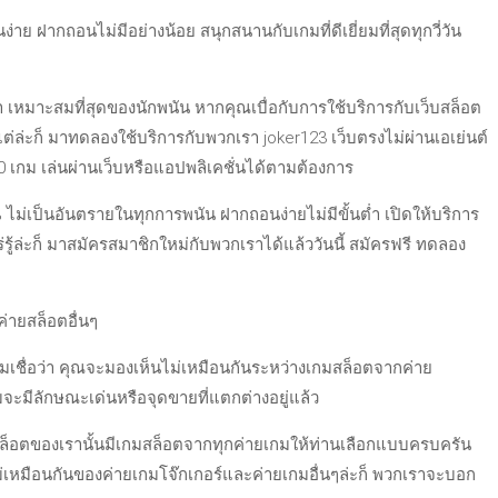
 ฝากถอนไม่มีอย่างน้อย สนุกสนานกับเกมที่ดีเยี่ยมที่สุดทุกวี่วัน
เหมาะสมที่สุดของนักพนัน หากคุณเบื่อกับการใช้บริการกับเว็บสล็อต
ล่ะก็ มาทดลองใช้บริการกับพวกเรา joker123 เว็บตรงไม่ผ่านเอเย่นต์
0 เกม เล่นผ่านเว็บหรือแอปพลิเคชั่นได้ตามต้องการ
ไม่เป็นอันตรายในทุกการพนัน ฝากถอนง่ายไม่มีขั้นต่ำ เปิดให้บริการ
ร่รู้ล่ะก็ มาสมัครสมาชิกใหม่กับพวกเราได้แล้ววันนี้ สมัครฟรี ทดลอง
่ายสล็อตอื่นๆ
 ผมเชื่อว่า คุณจะมองเห็นไม่เหมือนกันระหว่างเกมสล็อตจากค่าย
มจะมีลักษณะเด่นหรือจุดขายที่แตกต่างอยู่แล้ว
สล็อตของเรานั้นมีเกมสล็อตจากทุกค่ายเกมให้ท่านเลือกแบบครบครัน
ไม่เหมือนกันของค่ายเกมโจ๊กเกอร์และค่ายเกมอื่นๆล่ะก็ พวกเราจะบอก