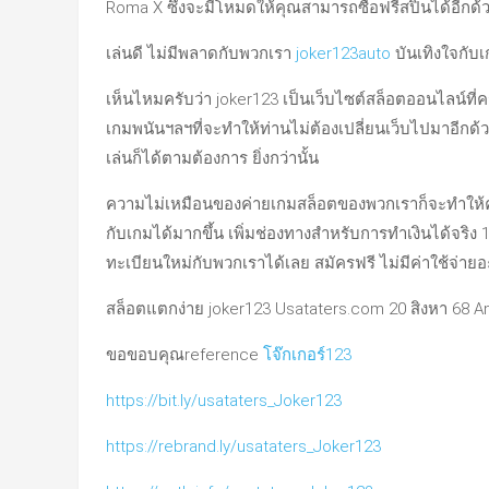
Roma X ซึ่งจะมีโหมดให้คุณสามารถซื้อฟรีสปินได้อีกด้
เล่นดี ไม่มีพลาดกับพวกเรา
joker123auto
บันเทิงใจกับเ
เห็นไหมครับว่า joker123 เป็นเว็บไซต์สล็อตออนไลน์ที่ครบ
เกมพนันฯลฯที่จะทำให้ท่านไม่ต้องเปลี่ยนเว็บไปมาอี
เล่นก็ได้ตามต้องการ ยิ่งกว่านั้น
ความไม่เหมือนของค่ายเกมสล็อตของพวกเราก็จะทำให้คุณ
กับเกมได้มากขึ้น เพิ่มช่องทางสำหรับการทำเงินได้จริง
ทะเบียนใหม่กับพวกเราได้เลย สมัครฟรี ไม่มีค่าใช้จ่ายอะ
สล็อตแตกง่าย joker123 Usataters.com 20 สิงหา 68 Ame
ขอขอบคุณreference
โจ๊กเกอร์123
https://bit.ly/usataters_Joker123
https://rebrand.ly/usataters_Joker123