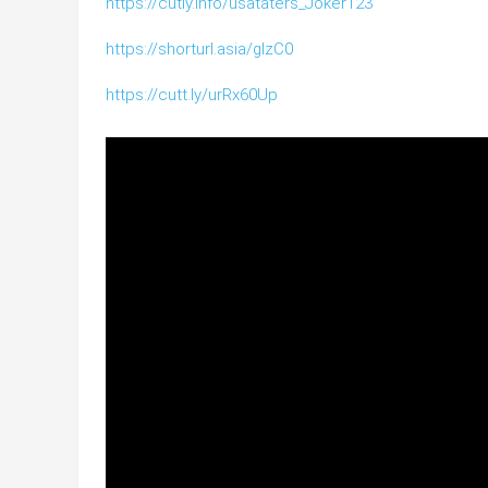
https://cutly.info/usataters_Joker123
https://shorturl.asia/glzC0
https://cutt.ly/urRx60Up