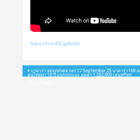
https://t.co/fGCgyRslVU
แนะแนว
บาคาร่า sexyshare.net 17 September 25 บาคาร่า168 อยู่
คนไทยมา 10 ปี แจกรถกะบะ มูลค่า 1,252,000 เล่นฟรีทุก
ค่ายSEXY, SA , EBET บาคาร่า ถอนไม่อั้น 10 ล้านก็ถอนได้ T
เรื่อง
31 by Philipp