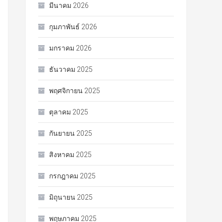
มีนาคม 2026
กุมภาพันธ์ 2026
มกราคม 2026
ธันวาคม 2025
พฤศจิกายน 2025
ตุลาคม 2025
กันยายน 2025
สิงหาคม 2025
กรกฎาคม 2025
มิถุนายน 2025
พฤษภาคม 2025