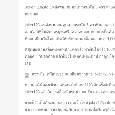
Joker123auto แหล่งรวมเกมคุณภาพระดับ 5 ดาว ทำเงินง่าย
ลองเลย!
joker123 แหล่งรวมเกมคุณภาพระดับ 5 ดาวที่บอกเลยว่า 
ออนไลน์ที่ไม่มีมาตรฐานหรือความปลอดภัยอะไรก็แล้วแต่
ที่ยอดเยี่ยมในไทย เปิดให้บริการเกมสล็อตมากกว่า 1,00
ที่สุดของเกมสล็อตแตกหนักแตกจริง ทำเงินได้จริง 100% 
ตลอด 1 วันอีกด้วย แล้วก็ยังไม่หมดเพียงเท่านี้ ถ้าคุณใค
เลย!
ความไม่เหมือนของเกมสล็อตจากค่าย joker123 vs ค
หากคุณได้ลองเข้ามาเล่นเกมโจ๊กเกอร์123 สักครั้งล่ะก็
joker123 แล้วก็ค่ายสล็อตอื่นๆแน่ๆนะครับ แต่ละค่ายเก
และก็จำเป็นต้องบอกเลยว่า บนเว็บไซต์ joker123auto 
แต่ว่าหากคุณอยากเล่นเกมกับพวกเรารวมทั้งเรียนรู้ถึง