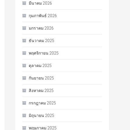
มีนาคม 2026
กุมภาพันธ์ 2026
มกราคม 2026
ธันวาคม 2025
พฤศจิกายน 2025
ตุลาคม 2025
กันยายน 2025
สิงหาคม 2025
กรกฎาคม 2025
มิถุนายน 2025
พฤษภาคม 2025