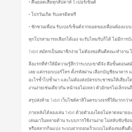
• คืนยอดเสียทุกสัปดาห์ 5 เปอร์เซ็นต์
• โปรวันเกิด รับเครดิตฟรี
• ชักชวนเพื่อน รับเปอร์เซ็นต์จากยอดของเพื่อนพ้องแบบ
ทุกโปรสามารถเลือกได้เอง จะรับไหมรับก็ได้ ไม่มีการบ
1xbit สมัครเป็นสมาชิกง่าย ไม่ต้องขอคืนดีคณะทำงาน ไ
สิ่งแรกที่ทำให้มีความรู้สึกว่าระบบเขาดีจัง คือขั้นตอนสม
เลย แค่กรอกเบอร์โทร ตั้งรหัสผ่าน เลือกบัญชีธนาคาร แล
อะไรซ้ำไปซ้ำมา และไม่ต้องส่งบัตรประชาชนให้เสี่ยงโดน
งานง่ายเช่นเดียวกัน หน้าจอไม่เหลว ตัวอักษรไม่เล็กจนถึ
สรุปส่งท้าย 1xbit เว็บไซต์คาสิโนครบวงจรที่ให้มากกว่
ภายหลังได้ลองเล่น 1xbit ด้วยตัวเองโดยไม่คาดหมายอะ
เล่นมาในหลายด้าน ระบบการใช้งานง่าย ไม่สลับซับซ้อ
หรือสลากกินแบ่ง ระบบฝากถอนเร็วแบบไม่ต้องขอคืนดีแอ