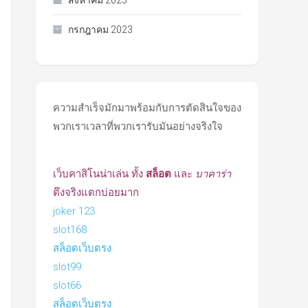
สิงหาคม 2023
กรกฎาคม 2023
ความสำเร็จมักมาพร้อมกับการตัดสินใจของ
พวกเราเวลาที่พวกเรารับมันอย่างจริงใจ
เว็บคาสิโนน่าเล่น ทั้ง
สล็อต
และ
บาคาร่า
ตึงจริงแตกบ่อยมาก
joker 123
slot168
สล็อตเว็บตรง
slot99
slot66
สล็อตเว็บตรง