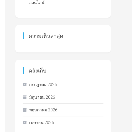
ออนไลน์
ความเห็นล่าสุด
คลังเก็บ
กรกฎาคม 2026
มิถุนายน 2026
พฤษภาคม 2026
เมษายน 2026