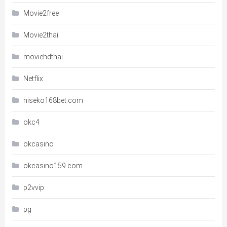
Movie2free
Movie2thai
moviehdthai
Netflix
niseko168bet.com
okc4
okcasino
okcasino159.com
p2vvip
pg