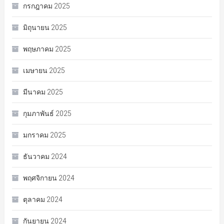
กรกฎาคม 2025
มิถุนายน 2025
พฤษภาคม 2025
เมษายน 2025
มีนาคม 2025
กุมภาพันธ์ 2025
มกราคม 2025
ธันวาคม 2024
พฤศจิกายน 2024
ตุลาคม 2024
กันยายน 2024