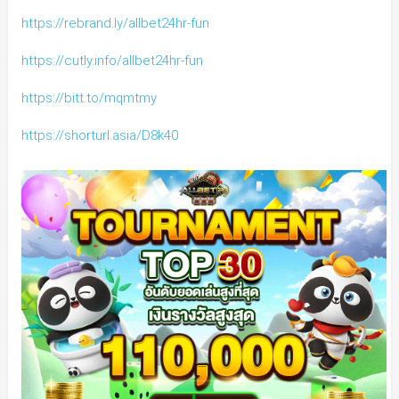
https://rebrand.ly/allbet24hr-fun
https://cutly.info/allbet24hr-fun
https://bitt.to/mqmtmy
https://shorturl.asia/D8k40