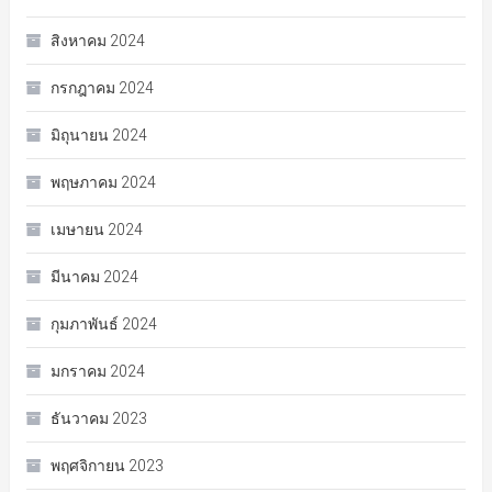
สิงหาคม 2024
กรกฎาคม 2024
มิถุนายน 2024
พฤษภาคม 2024
เมษายน 2024
มีนาคม 2024
กุมภาพันธ์ 2024
มกราคม 2024
ธันวาคม 2023
พฤศจิกายน 2023