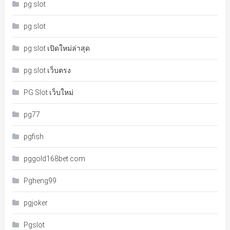
pg slot
pg slot
pg slot เปิดใหม่ล่าสุด
pg slot เว็บตรง
PG Slot เว็บใหม่
pg77
pgfish
pggold168bet.com
Pgheng99
pgjoker
Pgslot