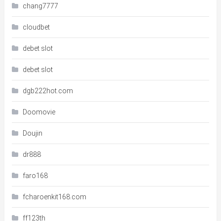
chang7777
cloudbet
debet slot
debet slot
dgb222hot.com
Doomovie
Doujin
dr888
faro168
fcharoenkit168.com
ff123th