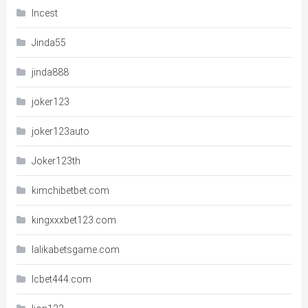
Incest
Jinda55
jinda888
joker123
joker123auto
Joker123th
kimchibetbet.com
kingxxxbet123.com
lalikabetsgame.com
lcbet444.com