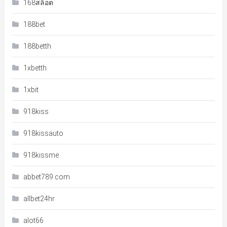
168สล็อต
188bet
188betth
1xbetth
1xbit
918kiss
918kissauto
918kissme
abbet789.com
allbet24hr
alot66