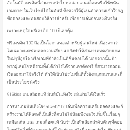
อัตโนมัติ เครดิตนี้สามารถนำไปทดสอบเล่นสล็อตหรือใช้พนัน
เกมต่างๆในเว็บไซต์ได้ในทันที ซึ่งช่วยให้ผู้เล่นทำความเข้าใจกฎ
ข้อตกลงและทดสอบวิธีการสำหรับเพื่อการเล่นก่อนลงเงินจริง
เพราะเหตุใดฟรีเครดิต 100 ก็เลยคุ้ม
ฟรีเครดิต 100 ถือเป็นโอกาสทองสำหรับผู้เล่นใหม่ เนื่องจากว่า
ไม่เฉพาะแต่ช่วยลดความเสี่ยง แต่ยังทำให้สามารถทดสอบเกม
ใหม่ๆที่ถูกใจ หรือเกมที่กำลังเป็นที่ชื่นชอบได้ นอกจากนั้น ถ้า
หากผู้เล่นโชคดีรวมทั้งได้กำไรได้จากเครดิตฟรี ก็สามารถถอน
เงินออกมาใช้จริงได้ ทำให้เป็นโปรโมชั่นที่ทั้งยังสนุกสนานและก็
เป็นประโยชน์จริง
918kiss เกมสล็อตแท้ มันส์บันเทิงใจ เล่นง่ายได้เงินเร็ว
การหาเกมบันเทิงใจๆallbet24hr เล่นเพื่อความเครียดลดลงและก็
สร้างรายได้พิเศษก็เป็นสิ่งที่คนไม่ใช่น้อยพึงพอใจเพิ่มขึ้นเรื่อยๆ
เหมือนกัน และ เกมสล็อตแท้ นับว่าเป็นตัวเลือกลำดับต้นๆที่ตอบ