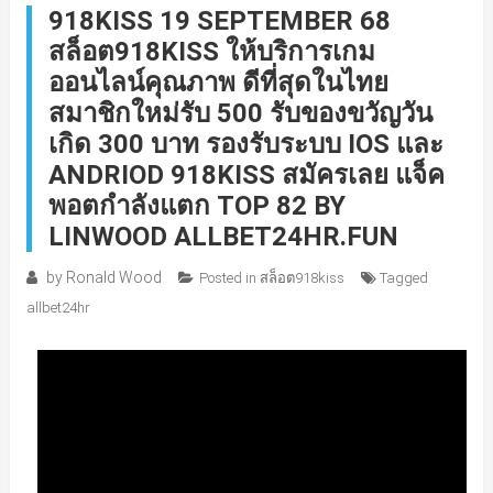
918KISS 19 SEPTEMBER 68
สล็อต918KISS ให้บริการเกม
ออนไลน์คุณภาพ ดีที่สุดในไทย
สมาชิกใหม่รับ 500 รับของขวัญวัน
เกิด 300 บาท รองรับระบบ IOS และ
ANDRIOD 918KISS สมัครเลย แจ็ค
พอตกำลังแตก TOP 82 BY
LINWOOD ALLBET24HR.FUN
by
Ronald Wood
Posted in
สล็อต918kiss
Tagged
allbet24hr