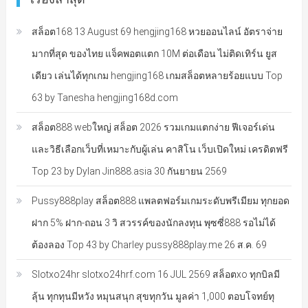
สล็อต168 13 August 69 hengjing168 หวยออนไลน์ อัตราจ่าย
มากที่สุด ของไทย แจ็คพอตแตก 10M ต่อเดือน ไม่ติดเทิร์น ยูส
เดียว เล่นได้ทุกเกม hengjing168 เกมสล็อตหลายร้อยแบบ Top
63 by Tanesha hengjing168d.com
สล็อต888 webใหญ่ สล็อต 2026 รวมเกมแตกง่าย ฟีเจอร์เด่น
และวิธีเลือกเว็บที่เหมาะกับผู้เล่น คาสิโน เว็บเปิดใหม่ เครดิตฟรี
Top 23 by Dylan Jin888.asia 30 กันยายน 2569
Pussy888play สล็อต888 แพลตฟอร์มเกมระดับพรีเมียม ทุกยอด
ฝาก 5% ฝาก-ถอน 3 วิ สวรรค์ของนักลงทุน พุซซี่888 รอไม่ได้
ต้องลอง Top 43 by Charley pussy888play.me 26 ส.ค. 69
Slotxo24hr slotxo24hrf.com 16 JUL 2569 สล็อตxo ทุกบิลมี
ลุ้น ทุกทุนมีหวัง หมุนสนุก สุขทุกวัน มูลค่า 1,000 ตอบโจทย์ทุ