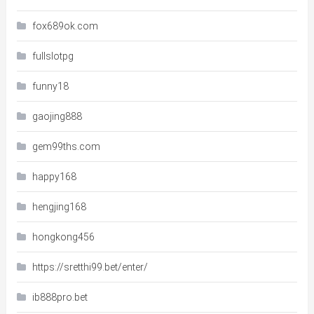
fox689ok.com
fullslotpg
funny18
gaojing888
gem99ths.com
happy168
hengjing168
hongkong456
https://sretthi99.bet/enter/
ib888pro.bet