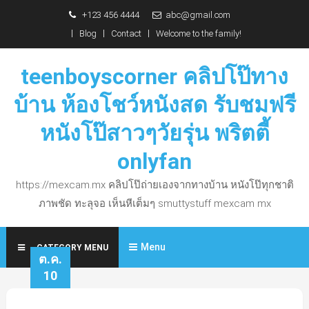
Skip
+123 456 4444
abc@gmail.com
to
Blog
Contact
Welcome to the family!
content
teenboyscorner คลิปโป๊ทาง
บ้าน ห้องโชว์หนังสด รับชมฟรี
หนังโป๊สาวๆวัยรุ่น พริตตี้
onlyfan
https://mexcam.mx คลิปโป๊ถ่ายเองจากทางบ้าน หนังโป๊ทุกชาติ
ภาพชัด ทะลุจอ เห็นหีเต็มๆ smuttystuff mexcam mx
Menu
CATEGORY MENU
ต.ค.
10