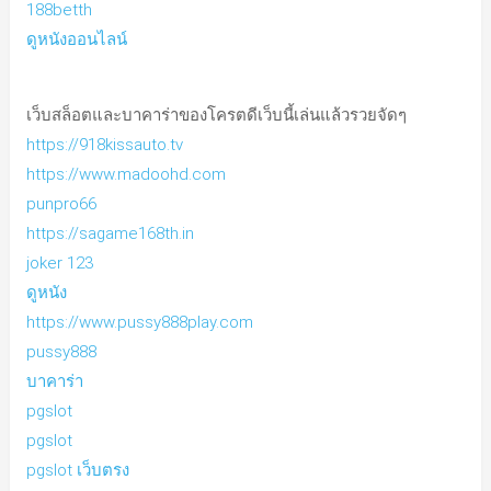
188betth
ดูหนังออนไลน์
เว็บสล็อตและบาคาร่าของโครตดีเว็บนี้เล่นแล้วรวยจัดๆ
https://918kissauto.tv
https://www.madoohd.com
punpro66
https://sagame168th.in
joker 123
ดูหนัง
https://www.pussy888play.com
pussy888
บาคาร่า
pgslot
pgslot
pgslot เว็บตรง