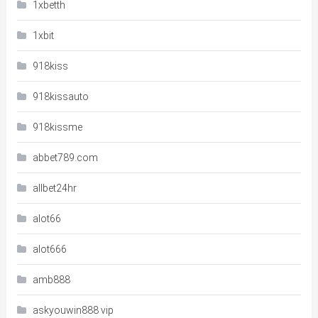
1xbetth
1xbit
918kiss
918kissauto
918kissme
abbet789.com
allbet24hr
alot66
alot666
amb888
askyouwin888 vip