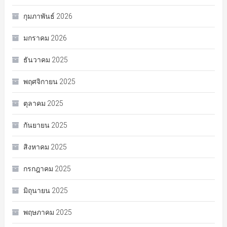
กุมภาพันธ์ 2026
มกราคม 2026
ธันวาคม 2025
พฤศจิกายน 2025
ตุลาคม 2025
กันยายน 2025
สิงหาคม 2025
กรกฎาคม 2025
มิถุนายน 2025
พฤษภาคม 2025