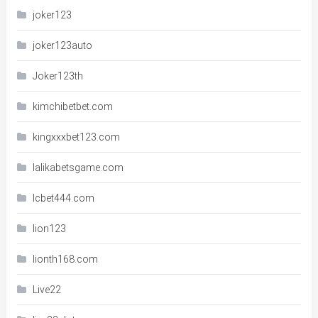
joker123
joker123auto
Joker123th
kimchibetbet.com
kingxxxbet123.com
lalikabetsgame.com
lcbet444.com
lion123
lionth168.com
Live22