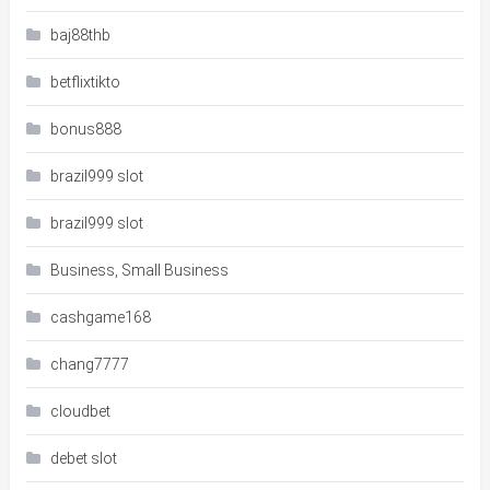
baj88thb
betflixtikto
bonus888
brazil999 slot
brazil999 slot
Business, Small Business
cashgame168
chang7777
cloudbet
debet slot