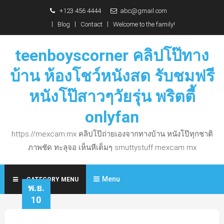
Skip
+123 456 4444
abc@gmail.com
to
Blog
Contact
Welcome to the family!
content
teenboyscorner คลิปโป๊ทาง
บ้าน ห้องโชว์หนังสด รับชมฟรี
หนังโป๊สาวๆวัยรุ่น พริตตี้
onlyfan
https://mexcam.mx คลิปโป๊ถ่ายเองจากทางบ้าน หนังโป๊ทุกชาติ
ภาพชัด ทะลุจอ เห็นหีเต็มๆ smuttystuff mexcam mx
Menu
CATEGORY MENU
พ.ย.
10