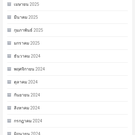
เมษายน 2025
มีนาคม 2025
กุมภาพันธ์ 2025
มกราคม 2025
ธันวาคม 2024
พฤศจิกายน 2024
ตุลาคม 2024
กันยายน 2024
สิงหาคม 2024
กรกฎาคม 2024
มิถุนายน 2024