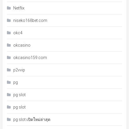
Netflix
niseko168bet.com
okc4
okcasino
okcasino159.com
p2vvip
pg
pg slot
pg slot
pg slot เปิดใหม่ล่าสุด