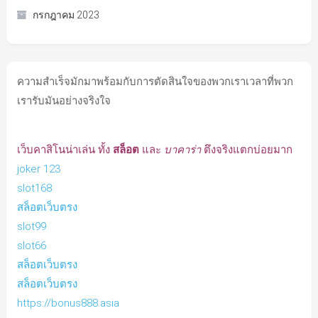
กรกฎาคม 2023
ความสำเร็จมักมาพร้อมกับการตัดสินใจของพวกเราเวลาที่พวก
เรารับมันอย่างจริงใจ
เว็บคาสิโนน่าเล่น ทั้ง
สล็อต
และ
บาคาร่า
ตึงจริงแตกบ่อยมาก
joker 123
slot168
สล็อตเว็บตรง
slot99
slot66
สล็อตเว็บตรง
สล็อตเว็บตรง
https://bonus888.asia