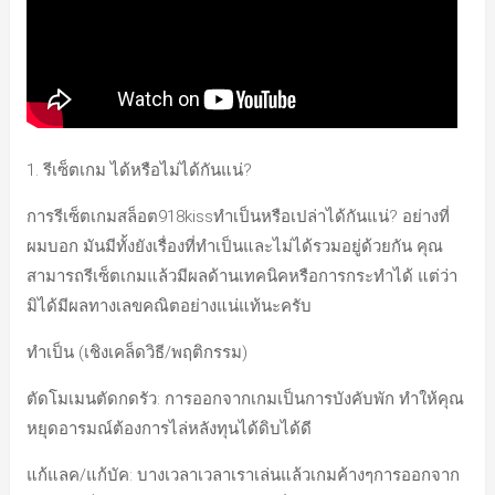
1. รีเซ็ตเกม ได้หรือไม่ได้กันแน่?
การรีเซ็ตเกมสล็อต918kissทำเป็นหรือเปล่าได้กันแน่? อย่างที่
ผมบอก มันมีทั้งยังเรื่องที่ทำเป็นและไม่ได้รวมอยู่ด้วยกัน คุณ
สามารถรีเซ็ตเกมแล้วมีผลด้านเทคนิคหรือการกระทำได้ แต่ว่า
มิได้มีผลทางเลขคณิตอย่างแน่แท้นะครับ
ทำเป็น (เชิงเคล็ดวิธี/พฤติกรรม)
ตัดโมเมนตัดกดรัว: การออกจากเกมเป็นการบังคับพัก ทำให้คุณ
หยุดอารมณ์ต้องการไล่หลังทุนได้ดิบได้ดี
แก้แลค/แก้บัค: บางเวลาเวลาเราเล่นแล้วเกมค้างๆการออกจาก