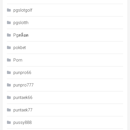
pgslotgolf
pgslotth
Pgสล็อต
pokbet
Porn
punpro66
punpro777
puntaek66
puntaek77
pussy888