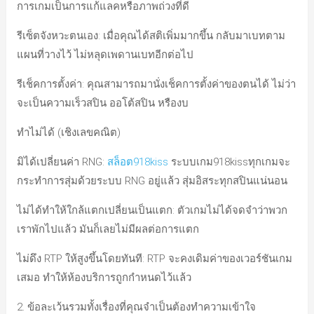
การเกมเป็นการแก้แลคหรือภาพถ่วงที่ดี
รีเซ็ตจังหวะตนเอง: เมื่อคุณได้สติเพิ่มมากขึ้น กลับมาเบทตาม
แผนที่วางไว้ ไม่หลุดเพดานเบทอีกต่อไป
รีเช็คการตั้งค่า: คุณสามารถมานั่งเช็คการตั้งค่าของตนได้ ไม่ว่า
จะเป็นความเร็วสปิน ออโต้สปิน หรืองบ
ทำไม่ได้ (เชิงเลขคณิต)
มิได้เปลี่ยนค่า RNG:
สล็อต918kiss
ระบบเกม918kissทุกเกมจะ
กระทำการสุ่มด้วยระบบ RNG อยู่แล้ว สุ่มอิสระทุกสปินแน่นอน
ไม่ได้ทำให้ใกล้แตกเปลี่ยนเป็นแตก: ตัวเกมไม่ได้จดจำว่าพวก
เราพักไปแล้ว มันก็เลยไม่มีผลต่อการแตก
ไม่ดึง RTP ให้สูงขึ้นโดยทันที: RTP จะคงเดิมค่าของเวอร์ชันเกม
เสมอ ทำให้ห้องบริการถูกกำหนดไว้แล้ว
2. ข้อละเว้นรวมทั้งเรื่องที่คุณจำเป็นต้องทำความเข้าใจ