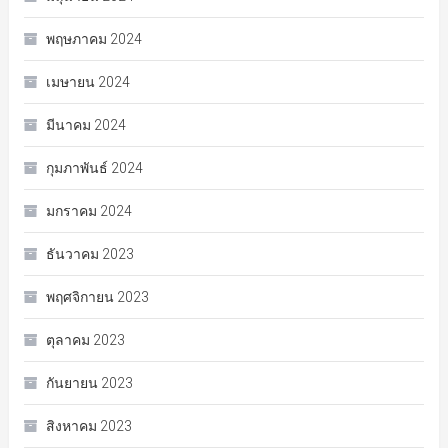
พฤษภาคม 2024
เมษายน 2024
มีนาคม 2024
กุมภาพันธ์ 2024
มกราคม 2024
ธันวาคม 2023
พฤศจิกายน 2023
ตุลาคม 2023
กันยายน 2023
สิงหาคม 2023