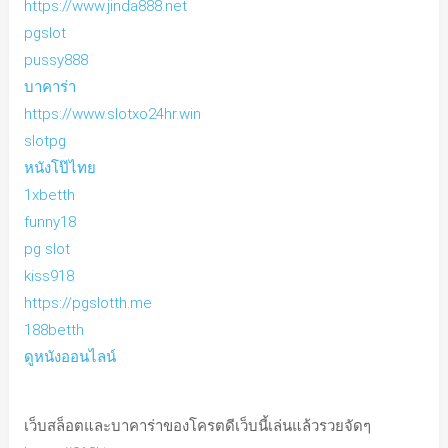
https://www.jinda888.net
pgslot
pussy888
บาคาร่า
https://www.slotxo24hr.win
slotpg
หนังโป๊ไทย
1xbetth
funny18
pg slot
kiss918
https://pgslotth.me
188betth
ดูหนังออนไลน์
เว็บสล็อตและบาคาร่าของโครตดีเว็บนี้เล่นแล้วรวยจัดๆ