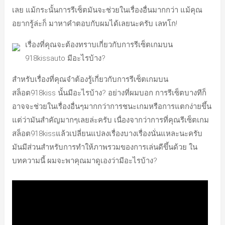
เลย แม้กระนั้นการรีเซ็ตมันจะช่วยในเรื่องอื่นมากกว่า แม้คุณ
อยากรู้ล่ะก็ มาหาคำตอบกับผมได้เลยนะครับ เลทโก!
เรื่องที่คุณจะต้องทราบเกี่ยวกับการรีเซ็ตเกมบน
918kissauto มีอะไรบ้าง?
สำหรับเรื่องที่คุณจำต้องรู้เกี่ยวกับการรีเซ็ตเกมบน
สล็อต918kiss นั้นมีอะไรบ้าง? อย่างที่ผมบอก การรีเซ็ตบางทีก็
อาจจะช่วยในเรื่องอื่นๆมากกว่าการชนะเกมหรือการแตกง่ายขึ้น
แต่ว่ามันสำคัญมากๆเลยล่ะครับ เนื่องจากว่าการที่คุณรีเซ็ตเกม
สล็อต918kissแล้วเปลี่ยนแปลงเรื่องบางเรื่องนั่นแหละนะครับ
มันมีส่วนสำหรับการทำให้ภาพรวมของการเล่นดีขึ้นด้วย ใน
บทความนี้ ผมจะพาคุณมาดูเองว่ามีอะไรบ้าง?