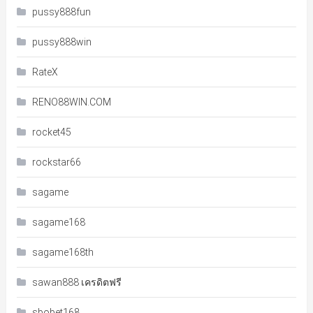
pussy888fun
pussy888win
RateX
RENO88WIN.COM
rocket45
rockstar66
sagame
sagame168
sagame168th
sawan888 เครดิตฟรี
sbobet168