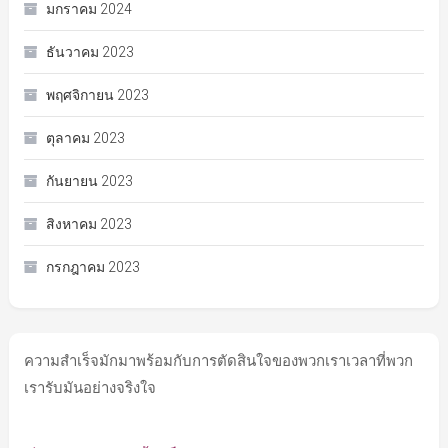
มกราคม 2024
ธันวาคม 2023
พฤศจิกายน 2023
ตุลาคม 2023
กันยายน 2023
สิงหาคม 2023
กรกฎาคม 2023
ความสำเร็จมักมาพร้อมกับการตัดสินใจของพวกเราเวลาที่พวก
เรารับมันอย่างจริงใจ