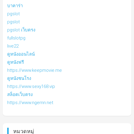
บาคาร่า
pgslot
pgslot
pgslot เว็บตรง
fullslotpg
live22
ดูหนังออนไลน์
ดูหนังฟรี
https://www.keepmovie.me
ดูหนังชนโรง
https://www.sexy168.vip
สล็อตเว็บตรง
https://www.ngernn.net
หมวดหมู่