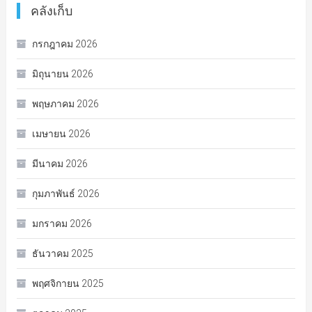
คลังเก็บ
กรกฎาคม 2026
มิถุนายน 2026
พฤษภาคม 2026
เมษายน 2026
มีนาคม 2026
กุมภาพันธ์ 2026
มกราคม 2026
ธันวาคม 2025
พฤศจิกายน 2025