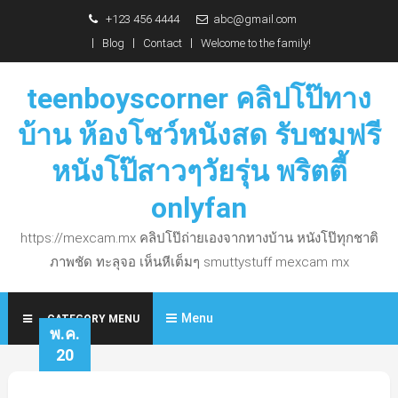
Skip
+123 456 4444
abc@gmail.com
to
Blog
Contact
Welcome to the family!
content
teenboyscorner คลิปโป๊ทาง
บ้าน ห้องโชว์หนังสด รับชมฟรี
หนังโป๊สาวๆวัยรุ่น พริตตี้
onlyfan
https://mexcam.mx คลิปโป๊ถ่ายเองจากทางบ้าน หนังโป๊ทุกชาติ
ภาพชัด ทะลุจอ เห็นหีเต็มๆ smuttystuff mexcam mx
Menu
CATEGORY MENU
พ.ค.
20