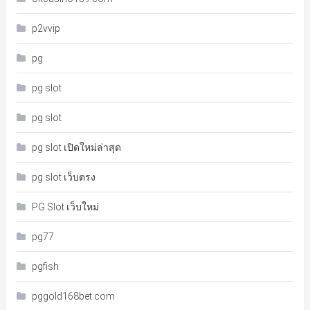
p2vvip
pg
pg slot
pg slot
pg slot เปิดใหม่ล่าสุด
pg slot เว็บตรง
PG Slot เว็บใหม่
pg77
pgfish
pggold168bet.com