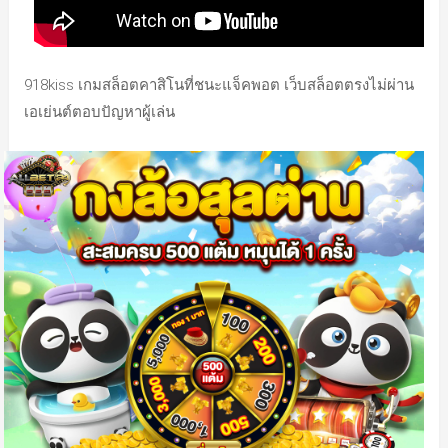
918kiss เกมสล็อตคาสิโนที่ชนะแจ็คพอต เว็บสล็อตตรงไม่ผ่าน
เอเย่นต์ตอบปัญหาผู้เล่น