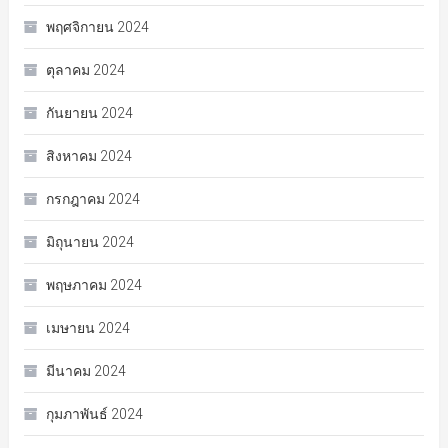
พฤศจิกายน 2024
ตุลาคม 2024
กันยายน 2024
สิงหาคม 2024
กรกฎาคม 2024
มิถุนายน 2024
พฤษภาคม 2024
เมษายน 2024
มีนาคม 2024
กุมภาพันธ์ 2024