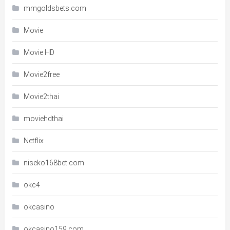
mmgoldsbets.com
Movie
Movie HD
Movie2free
Movie2thai
moviehdthai
Netflix
niseko168bet.com
okc4
okcasino
okcasino159.com