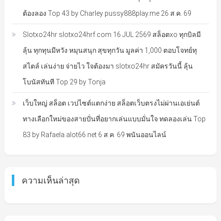
ต้องลอง Top 43 by Charley pussy888play.me 26 ส.ค. 69
Slotxo24hr slotxo24hrf.com 16 JUL 2569 สล็อตxo ทุกบิลมี
ลุ้น ทุกทุนมีหวัง หมุนสนุก สุขทุกวัน มูลค่า 1,000 ตอบโจทย์ทุ
สไตล์ เล่นง่าย จ่ายไว ใจต้องมา slotxo24hr สมัครวันนี้ ลุ้น
โบนัสทันที Top 29 by Tonja
เว็บใหญ่ สล็อต เวปไซต์แตกง่าย สล็อตเว็บตรงไม่ผ่านเอเย่นต์
ทางเลือกใหม่ของสายปั่นที่อยากเล่นแบบมั่นใจ ทดลองเล่น Top
83 by Rafaela alot66.net 6 ส.ค. 69 พนันออนไลน์
ความเห็นล่าสุด