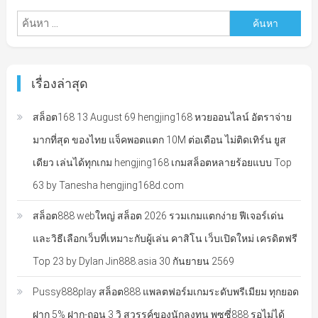
20 พฤษภาคม 2569
เรื่องล่าสุด
สล็อต168 13 August 69 hengjing168 หวยออนไลน์ อัตราจ่าย
มากที่สุด ของไทย แจ็คพอตแตก 10M ต่อเดือน ไม่ติดเทิร์น ยูส
เดียว เล่นได้ทุกเกม hengjing168 เกมสล็อตหลายร้อยแบบ Top
63 by Tanesha hengjing168d.com
สล็อต888 webใหญ่ สล็อต 2026 รวมเกมแตกง่าย ฟีเจอร์เด่น
และวิธีเลือกเว็บที่เหมาะกับผู้เล่น คาสิโน เว็บเปิดใหม่ เครดิตฟรี
Top 23 by Dylan Jin888.asia 30 กันยายน 2569
Pussy888play สล็อต888 แพลตฟอร์มเกมระดับพรีเมียม ทุกยอด
ฝาก 5% ฝาก-ถอน 3 วิ สวรรค์ของนักลงทุน พุซซี่888 รอไม่ได้