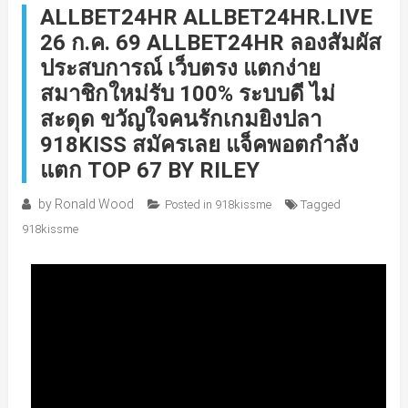
ALLBET24HR ALLBET24HR.LIVE
26 ก.ค. 69 ALLBET24HR ลองสัมผัส
ประสบการณ์ เว็บตรง แตกง่าย
สมาชิกใหม่รับ 100% ระบบดี ไม่
สะดุด ขวัญใจคนรักเกมยิงปลา
918KISS สมัครเลย แจ็คพอตกำลัง
แตก TOP 67 BY RILEY
by
Ronald Wood
Posted in
918kissme
Tagged
918kissme