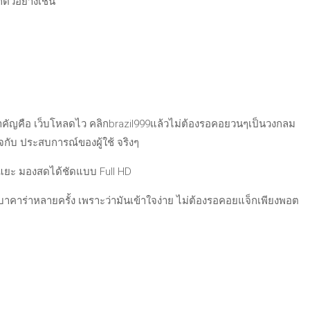
กตัวอย่างเช่น
สำคัญคือ เว็บโหลดไว คลิกbrazil999แล้วไม่ต้องรอคอยวนๆเป็นวงกลม
่ใจกับ ประสบการณ์ของผู้ใช้ จริงๆ
ยอะแยะ มองสดได้ชัดแบบ Full HD
าคาร่าหลายครั้ง เพราะว่ามันเข้าใจง่าย ไม่ต้องรอคอยแจ็กเพียงพอต