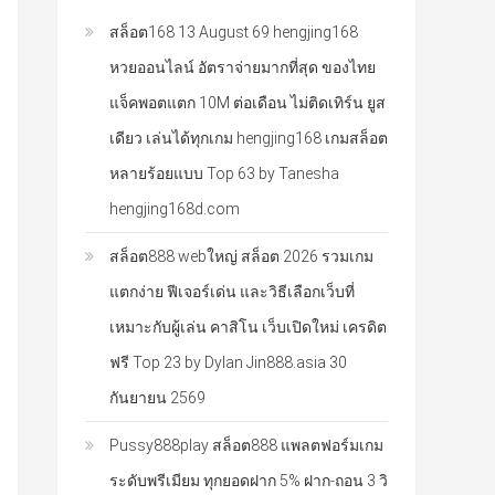
สล็อต168 13 August 69 hengjing168
หวยออนไลน์ อัตราจ่ายมากที่สุด ของไทย
แจ็คพอตแตก 10M ต่อเดือน ไม่ติดเทิร์น ยูส
เดียว เล่นได้ทุกเกม hengjing168 เกมสล็อต
หลายร้อยแบบ Top 63 by Tanesha
hengjing168d.com
สล็อต888 webใหญ่ สล็อต 2026 รวมเกม
แตกง่าย ฟีเจอร์เด่น และวิธีเลือกเว็บที่
เหมาะกับผู้เล่น คาสิโน เว็บเปิดใหม่ เครดิต
ฟรี Top 23 by Dylan Jin888.asia 30
กันยายน 2569
Pussy888play สล็อต888 แพลตฟอร์มเกม
ระดับพรีเมียม ทุกยอดฝาก 5% ฝาก-ถอน 3 วิ