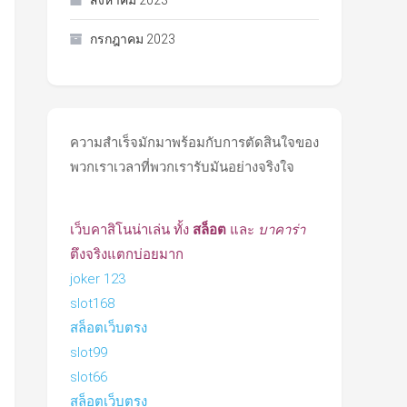
สิงหาคม 2023
กรกฎาคม 2023
ความสำเร็จมักมาพร้อมกับการตัดสินใจของ
พวกเราเวลาที่พวกเรารับมันอย่างจริงใจ
เว็บคาสิโนน่าเล่น ทั้ง
สล็อต
และ
บาคาร่า
ตึงจริงแตกบ่อยมาก
joker 123
slot168
สล็อตเว็บตรง
slot99
slot66
สล็อตเว็บตรง