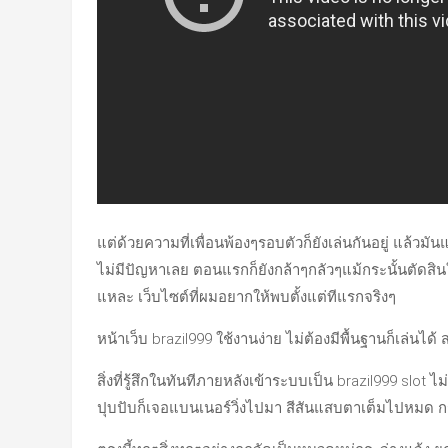
แต่ด้วยความที่เพื่อนพ้องๆรอบตัวก็ยังเล่นกันอยู่ แล้วม
ไม่มีปัญหาเลย ตอนแรกก็ยังกล้าๆกลัวๆแม้กระนั้นตัดสิ
แหละ เว็บไซต์ที่ผมอยากให้พบตั้งแต่ทีแรกจริงๆ
หน้าเว็บ brazil999 ใช้งานง่าย ไม่ต้องมีพื้นฐานก็เล่น
สิ่งที่รู้สึกในทันทีภายหลังเข้าระบบเป็น brazil999 slot
ปุบปับก็เจอแบนเนอร์วิ่งไปมา สีสันแสบตาเต็มไปหมด 