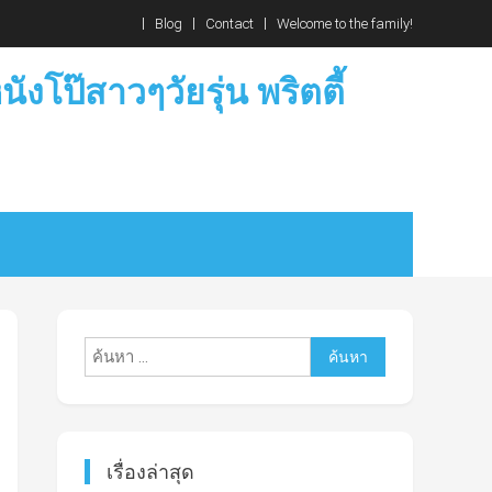
Blog
Contact
Welcome to the family!
งโป๊สาวๆวัยรุ่น พริตตี้
ค้นหา
สำหรับ:
เรื่องล่าสุด