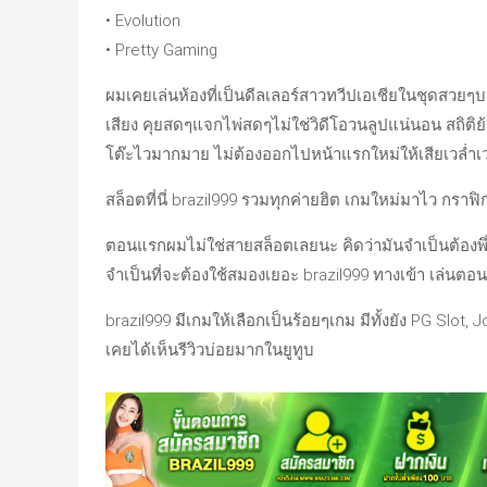
• Evolution
• Pretty Gaming
ผมเคยเล่นห้องที่เป็นดีลเลอร์สาวทวีปเอเชียในชุดสวยๆบาง
เสียง คุยสดๆแจกไพ่สดๆไม่ใช่วิดีโอวนลูปแน่นอน สถิติ
โต๊ะไวมากมาย ไม่ต้องออกไปหน้าแรกใหม่ให้เสียเวล่ำเ
สล็อตที่นี่ brazil999 รวมทุกค่ายฮิต เกมใหม่มาไว กราฟิก
ตอนแรกผมไม่ใช่สายสล็อตเลยนะ คิดว่ามันจำเป็นต้องพึ่งด
จำเป็นที่จะต้องใช้สมองเยอะ brazil999 ทางเข้า เล่นตอ
brazil999 มีเกมให้เลือกเป็นร้อยๆเกม มีทั้งยัง PG Slot, J
เคยได้เห็นรีวิวบ่อยมากในยูทูบ