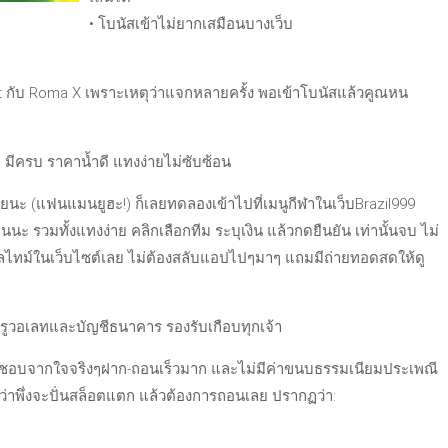
• โบนัสเข้าไม่ยากเสมือนบางเว็บ
bit กับ Roma X เพราะเหตุว่าแจกหลายครั้ง พอเข้าโบนัสแล้วคูณหน
 มีครบ ราคาน้ำดี แทงง่ายไม่ซับซ้อน
ะ (แฟนแมนยูฮะ!) ก็เลยทดลองเข้าไปที่เมนูกีฬาในเว็บBrazil999
่นนะ รวมทั้งแทงง่าย คลิกเลือกทีม ระบุเงิน แล้วกดยืนยัน เท่านั้นจบ ไม่
ียลไทม์ในเว็บไซต์เลย ไม่ต้องสลับแอปไปๆมาๆ แถมมีถ่ายทอดสดให้ดู
รูวอเลทและบัญชีธนาคาร รองรับเกือบทุกเจ้า
่นชอบจากใจจริงๆฝาก-ถอนเร็วมาก และไม่มีค่าขนบธรรมเนียมประเพณี
าพึ่งจะปั่นสล็อตแตก แล้วต้องการถอนเลย ปรากฏว่า: