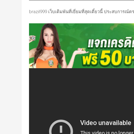
brazil999 เว็บเดิมพันที่เยี่ยมที่สุดเดี๋ยวนี้ ประสบการณ