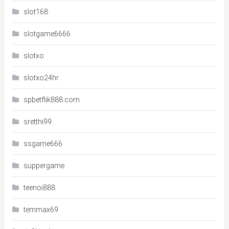
slot168
slotgame6666
slotxo
slotxo24hr
spbetflik888.com
sretthi99
ssgame666
suppergame
teenoi888
temmax69