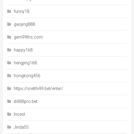
funny18
gaojing888
gem99ths.com
happy168
hengjing168
hongkong456
https://sretthi99.bet/enter/
ib888pro.bet
Incest
Jinda55