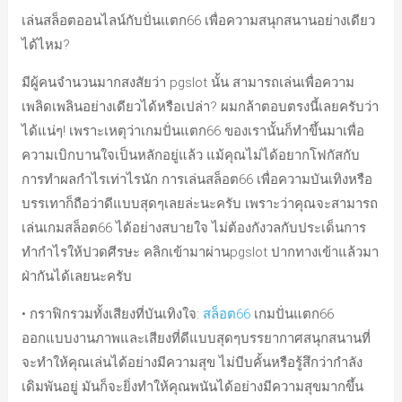
เล่นสล็อตออนไลน์กับปั่นแตก66 เพื่อความสนุกสนานอย่างเดียว
ได้ไหม?
มีผู้คนจำนวนมากสงสัยว่า pgslot นั้น สามารถเล่นเพื่อความ
เพลิดเพลินอย่างเดียวได้หรือเปล่า? ผมกล้าตอบตรงนี้เลยครับว่า
ได้แน่ๆ! เพราะเหตุว่าเกมปั่นแตก66 ของเรานั้นก็ทำขึ้นมาเพื่อ
ความเบิกบานใจเป็นหลักอยู่แล้ว แม้คุณไม่ได้อยากโฟกัสกับ
การทำผลกำไรเท่าไรนัก การเล่นสล็อต66 เพื่อความบันเทิงหรือ
บรรเทาก็ถือว่าดีแบบสุดๆเลยล่ะนะครับ เพราะว่าคุณจะสามารถ
เล่นเกมสล็อต66 ได้อย่างสบายใจ ไม่ต้องกังวลกับประเด็นการ
ทำกำไรให้ปวดศีรษะ คลิกเข้ามาผ่านpgslot ปากทางเข้าแล้วมา
ฝ่ากันได้เลยนะครับ
• กราฟิกรวมทั้งเสียงที่บันเทิงใจ:
สล็อต66
เกมปั่นแตก66
ออกแบบงานภาพและเสียงที่ดีแบบสุดๆบรรยากาศสนุกสนานที่
จะทำให้คุณเล่นได้อย่างมีความสุข ไม่บีบคั้นหรือรู้สึกว่ากำลัง
เดิมพันอยู่ มันก็จะยิ่งทำให้คุณพนันได้อย่างมีความสุขมากขึ้น