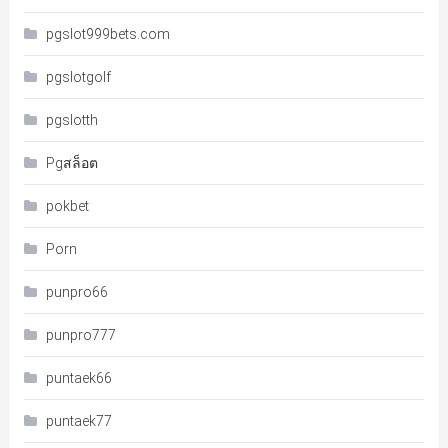
pgslot999bets.com
pgslotgolf
pgslotth
Pgสล็อต
pokbet
Porn
punpro66
punpro777
puntaek66
puntaek77