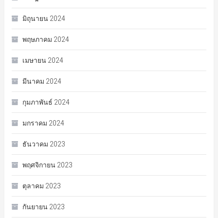
มิถุนายน 2024
พฤษภาคม 2024
เมษายน 2024
มีนาคม 2024
กุมภาพันธ์ 2024
มกราคม 2024
ธันวาคม 2023
พฤศจิกายน 2023
ตุลาคม 2023
กันยายน 2023