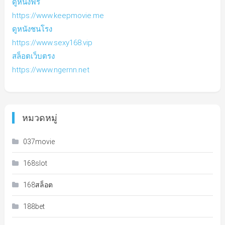
ดูหนังฟรี
https://www.keepmovie.me
ดูหนังชนโรง
https://www.sexy168.vip
สล็อตเว็บตรง
https://www.ngernn.net
หมวดหมู่
037movie
168slot
168สล็อต
188bet