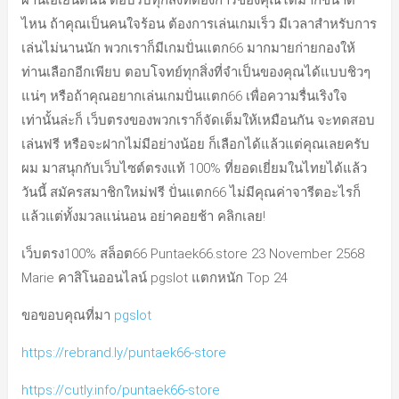
ผ่านเอเย่นต์นั้น ตอบรับทุกสิ่งที่ต้องการของคุณได้มากขนาด
ไหน ถ้าคุณเป็นคนใจร้อน ต้องการเล่นเกมเร็ว มีเวลาสำหรับการ
เล่นไม่นานนัก พวกเราก็มีเกมปั่นแตก66 มากมายก่ายกองให้
ท่านเลือกอีกเพียบ ตอบโจทย์ทุกสิ่งที่จำเป็นของคุณได้แบบชิวๆ
แน่ๆ หรือถ้าคุณอยากเล่นเกมปั่นแตก66 เพื่อความรื่นเริงใจ
เท่านั้นล่ะก็ เว็บตรงของพวกเราก็จัดเต็มให้เหมือนกัน จะทดสอบ
เล่นฟรี หรือจะฝากไม่มีอย่างน้อย ก็เลือกได้แล้วแต่คุณเลยครับ
ผม มาสนุกกับเว็บไซต์ตรงแท้ 100% ที่ยอดเยี่ยมในไทยได้แล้ว
วันนี้ สมัครสมาชิกใหม่ฟรี ปั่นแตก66 ไม่มีคุณค่าจารีตอะไรก็
แล้วแต่ทั้งมวลแน่นอน อย่าคอยช้า คลิกเลย!
เว็บตรง100% สล็อต66 Puntaek66.store 23 November 2568
Marie คาสิโนออนไลน์ pgslot แตกหนัก Top 24
ขอขอบคุณที่มา
pgslot
https://rebrand.ly/puntaek66-store
https://cutly.info/puntaek66-store