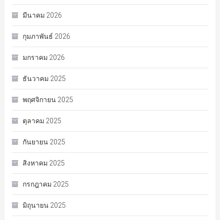
มีนาคม 2026
กุมภาพันธ์ 2026
มกราคม 2026
ธันวาคม 2025
พฤศจิกายน 2025
ตุลาคม 2025
กันยายน 2025
สิงหาคม 2025
กรกฎาคม 2025
มิถุนายน 2025