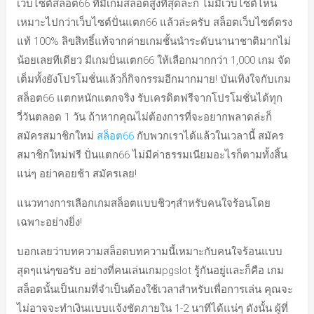
เว็บไซต์สล็อต66 ที่มีเกมสล็อตสูงที่สุดล่ะก็ ไม่มีเว็บไซต์ไหน
เหมาะไปกว่าเว็บไซต์ปั่นแตก66 แล้วล่ะครับ สล็อตเว็บไซต์ตรง
แท้ 100% ลิขสิทธิ์แท้จากค่ายเกมชั้นนำระดับนานาชาติมากไม่
น้อยเลยทีเดียว มีเกมปั่นแตก66 ให้เลือกมากกว่า 1,000 เกม จัด
เต็มทั้งยังโปรโมชั่นแล้วก็กิจกรรมอีกมากมาย! บันเทิงใจกับเกม
สล็อต66 แตกหนักแตกจริง รับเครดิตฟรีจากโปรโมชั่นได้ทุก
วี่วันตลอด 1 วัน ถ้าหากคุณไม่ต้องการที่จะอยากพลาดล่ะก็
สมัครสมาชิกใหม่
สล็อต66
กับพวกเราได้แล้วในเวลานี้ สมัคร
สมาชิกใหม่ฟรี ปั่นแตก66 ไม่มีค่าธรรมเนียมอะไรก็ตามทั้งสิ้น
แน่ๆ อย่าคอยช้า สมัครเลย!
แนวทางการเลือกเกมสล็อตแบบชิวๆสำหรับคนใจร้อนโดย
เฉพาะอย่างยิ่ง!
บอกเลยว่าบทความสล็อตบทความนี้เหมาะกับคนใจร้อนแบบ
สุดๆแน่ๆขอรับ อย่างที่คนเล่นเกมpgslot รู้กันอยู่และก็คือ เกม
สล็อตนั้นเป็นเกมที่จำเป็นต้องใช้เวลาสำหรับเพื่อการเล่น คุณจะ
ไม่อาจจะทำเงินแบบแจ้งชัดภายใน 1-2 นาทีได้แน่ๆ ดังนั้น ผู้ที่