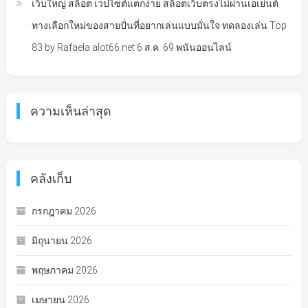
เว็บใหญ่ สล็อต เวปไซต์แตกง่าย สล็อตเว็บตรงไม่ผ่านเอเย่นต์
ทางเลือกใหม่ของสายปั่นที่อยากเล่นแบบมั่นใจ ทดลองเล่น Top
83 by Rafaela alot66.net 6 ส.ค. 69 พนันออนไลน์
ความเห็นล่าสุด
คลังเก็บ
กรกฎาคม 2026
มิถุนายน 2026
พฤษภาคม 2026
เมษายน 2026