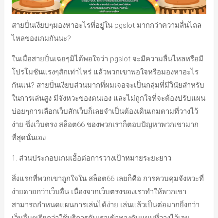
สายปั่นเงียบๆมองหาอะไรที่อยู่ใน pgslot มากกว่าความลื่นไถล
ไหลของเกมกันนะ?
ในเมื่อสายปั่นเฉยๆมิได้พอใจว่า pgslot จะมีความลื่นไหลหรือมี
โปรโมชันแรงๆสักเท่าไหร่ แล้วพวกเขาพอใจหรือมองหาอะไร
กันแน่? สายปั่นเงียบส่วนมากที่ผมเจอจะเป็นกลุ่มที่มีวินัยสำหรับ
ในการเล่นสูง มีจังหวะของตนเอง และไม่ถูกใจที่จะต้องปรับแผน
บ่อยๆการเลือกเว็บสักเว็บก็เลยจำเป็นต้องเดินเกมตามที่วางไว้
ง่าย ซึ่งเว็บตรง สล็อต66 ของพวกเราก็ตอบปัญหาพวกเขามาก
ที่สุดนั่นเอง
1. ส่วนประกอบเกมเอื้อต่อการวางเป้าหมายระยะยาว
สิ่งแรกที่พวกเขาถูกใจใน สล็อต66 เลยก็คือ การควบคุมจังหวะที่
ง่ายดายกว่าเว็บอื่น เนื่องจากเว็บตรงของเราทำให้พวกเขา
สามารถกำหนดแผนการเล่นได้ง่าย เล่นแล้วเป็นต่อมากยิ่งกว่า