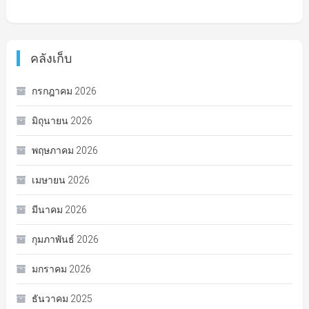
คลังเก็บ
กรกฎาคม 2026
มิถุนายน 2026
พฤษภาคม 2026
เมษายน 2026
มีนาคม 2026
กุมภาพันธ์ 2026
มกราคม 2026
ธันวาคม 2025