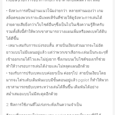
เว็บอื่นๆเรียกว่าใช้บริการกับเราเข้าทางกับแผนที่วางไว้เลย
• จังหวะการสปินอ่านแนวโน้มง่ายกว่า: หลายท่านมองว่า เกม
สล็อตของพวกเราจะมีแพทเทิร์นที่ช่วยให้ดูจังหวะการเล่นได้
ง่ายดายเสียยิ่งกว่าเว็บไซต์อื่นๆซึ่งเป็นไปในเชิงความรู้สึกครับ
รวมทั้งสิ่งนี้ทำให้พวกเขาสามารถวางแผนเพิ่มหรือลดเบทได้ดิบ
ได้ดีขึ้น
• เหมาะสมกับการแบ่งรอบสั้น: สายปั่นเงียบส่วนมากจะไม่อัด
ยาวแบบไม่มีแผนอยู่แล้ว แต่ว่าพวกเขาเลือกจะเล่นเป็นระยะๆที่
เข้าออกเกมได้ไวและไม่ยุ่งยาก ซึ่งเกมบนเว็บไซต์ของเรก็ช่วย
ทำให้วางรอบการเล่นได้ง่ายและไม่หลุดแผนอีกด้วย
• รองรับการปรับเบทแบบค่อยๆเป็น ค่อยๆไป: สายปั่นเงียบโดย
มากจะไต่ระดับเดิมพันแบบมีขั้นตอนอยู่แล้ว pgslot ก็ทำให้พวก
เขาสามารถขยับเบทระหว่างเล่นได้ลื่นขึ้น เดิมพันได้อย่าง
สม่ำเสมอแบบไม่มีสะดุดอีกด้วย
2. ฟีลการใช้งานที่ไม่เร่งกระทั่งเกินความจำเป็น