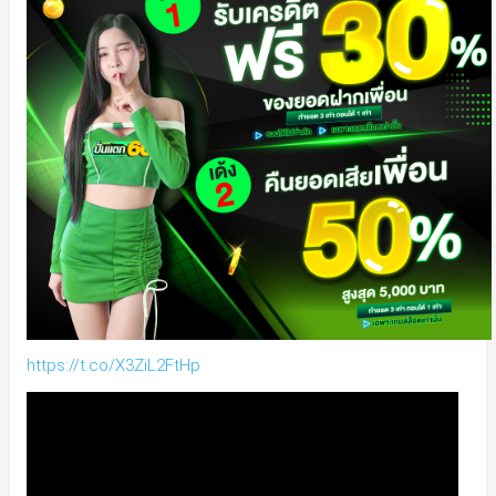
https://t.co/X3ZiL2FtHp