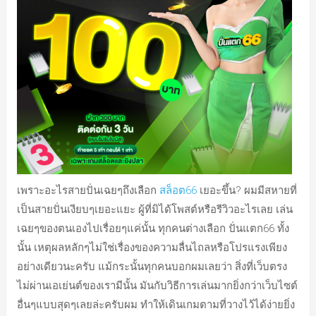
เพราะอะไรสายปั่นเฉยๆถึงเลือก
สล็อต66
เยอะขึ้น? ผมมีสหายที่
เป็นสายปั่นเงียบๆเยอะแยะ ผู้ที่มิได้โพสต์หรือรีวิวอะไรเลย เล่น
เฉยๆของตนเองไปเรื่อยๆแค่นั้น ทุกคนต่างเลือก ปั่นแตก66 ทั้ง
นั้น เหตุผลหลักๆไม่ใช่เรื่องของความลื่นไถลหรือโปรแรงเพียง
อย่างเดียวนะครับ แม้กระนั้นทุกคนบอกผมเลยว่า สิ่งที่เว็บตรง
ไม่ผ่านเอเย่นต์ของเรามีนั้น มันกับวิธีการเล่นมากยิ่งกว่าเว็บไซต์
อื่นๆแบบสุดๆเลยล่ะครับผม ทำให้เดินเกมตามที่วางไว้ได้ง่ายยิ่ง