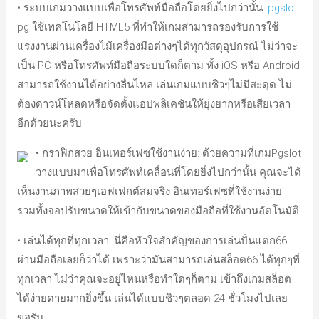
• ระบบเกมวางแบบเพื่อโทรศัพท์มือถือโดยยิ่งไปกว่านั้น:
pgslot
pg ใช้เทคโนโลยี HTML5 ที่ทำให้เกมสามารถรองรับการใช้
แรงงานผ่านเครื่องไม้เครื่องมือต่างๆได้ทุกวัสดุอุปกรณ์ ไม่ว่าจะ
เป็น PC หรือโทรศัพท์มือถือระบบใดก็ตาม ทั้ง iOS หรือ Android
สามารถใช้งานได้อย่างลื่นไหล เล่นเกมแบบชิวๆไม่มีสะดุด ไม่
ต้องดาวน์โหลดหรือจัดตั้งแอปพลิเคชันให้ยุ่งยากหรือเสียเวลา
อีกด้วยนะครับ
• กราฟิกสวย อินเทอร์เฟซใช้งานง่าย: ด้วยความที่เกมPgslot
วางแบบมาเพื่อโทรศัพท์เคลื่อนที่โดยยิ่งไปกว่านั้น คุณจะได้
เห็นงานภาพสวยๆเอฟเฟกต์สมจริง อินเทอร์เฟซที่ใช้งานง่าย
รวมทั้งจอปรับขนาดให้เข้ากับขนาดของมือถือที่ใช้งานอัตโนมัติ
• เล่นได้ทุกที่ทุกเวลา: นี่คือหัวใจสำคัญของการเล่นปั่นแตก66
ผ่านมือถือเลยก็ว่าได้ เพราะว่ามันสามารถเล่นสล็อต66 ได้ทุกๆที่
ทุกเวลา ไม่ว่าคุณจะอยู่ไหนหรือทำใดๆก็ตาม เข้าถึงเกมสล็อต
ได้ง่ายดายมากยิ่งขึ้น เล่นได้แบบชิวๆตลอด 24 ชั่วโมงไปเลย
ขอรับ