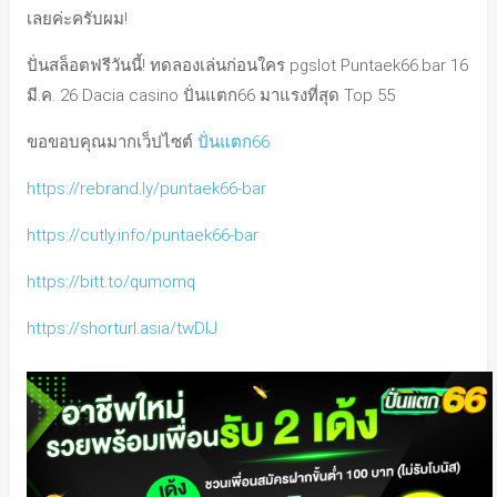
เลยค่ะครับผม!
ปั่นสล็อตฟรีวันนี้! ทดลองเล่นก่อนใคร pgslot Puntaek66.bar 16
มี.ค. 26 Dacia casino ปั่นแตก66 มาแรงที่สุด Top 55
ขอขอบคุณมากเว็ปไซต์
ปั่นแตก66
https://rebrand.ly/puntaek66-bar
https://cutly.info/puntaek66-bar
https://bitt.to/qumomq
https://shorturl.asia/twDIJ