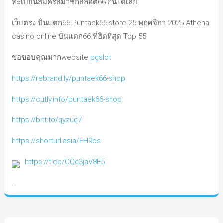
ทะเบียนสมัครสมาชิกสล็อต66 กันได้เลย!
เว็บตรง ปั่นแตก66 Puntaek66.store 25 พฤศจิกา 2025 Athena
casino online ปั่นแตก66 ที่ฮิตที่สุด Top 55
ขอขอบคุณมากwebsite
pgslot
https://rebrand.ly/puntaek66-shop
https://cutly.info/puntaek66-shop
https://bitt.to/qyzuq7
https://shorturl.asia/FH9os
https://t.co/CQq3jaV8E5
…