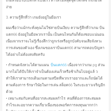
เกมหรือปรับเบทก็ทำเป็นเร็ว ทำให้ไม่หลุดจุดโฟกัสจากเกมได้
ง่าย
3. ความรู้สึกที่ว่า เกมยังอยู่ในมือเรา
ผมเชื่อว่าแม้กระทั่งคุณไม่ใช่สายปั่นเงียบ ความรู้สึกที่ว่าเกม ปั่น
แตก66 ยังอยู่ในมือพวกเรานั้น เป็นคนไหนกันก็ต้องชอบแน่นอน
เนื่องจากเราจะไม่รู้เรื่องสึกว่าถูกเร่งหรือถูกบังคับจนเสียจังหวะ
การเล่นของตัวเอง ซึ่งเกมของเราปั่นแตก66 สามารถตอบปัญหา
ได้อย่างไม่ต้องสงสัยครับ
• กำหนดจังหวะได้ตามแผน:
ปั่นแตก66
เนื่องจากว่าเกม pg ส่วน
มากไม่ได้บีบให้เราจำเป็นต้องเล่นเร็วหรือช้าเกินไปอยู่แล้ ว
ทำให้เราสามารถเดินเกมตามสปีดที่พวกเราอยากและก็ถนัดได้
ตามต้องการ รักษาวินัยในการเล่น สล็อต66 ในระยะยาวเจริญอีก
ด้วย
• เหมาะสมกับคนที่อยากสะสมผลกำไร: คนที่ต้องการสะสมผล
กำไรและอยากความเกี่ยวเนื่องของพอร์ตการลงทุนมากกว่า