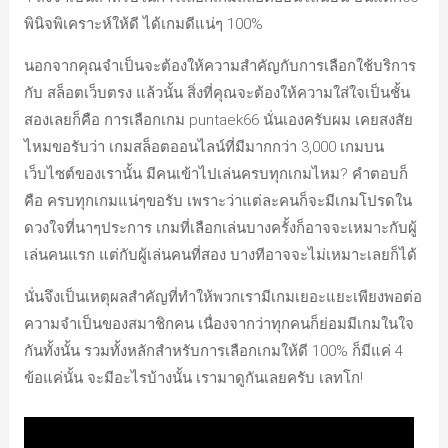
พินิจพิเคราะห์ให้ดี ได้เกมดีแน่ๆ 100%
นอกจากคุณจำเป็นจะต้องให้ความสำคัญกับการเลือกใช้บริการ
กับ สล็อตเว็บตรง แล้วนั้น สิ่งที่คุณจะต้องให้ความใส่ใจเป็นชั้น
สองเลยก็คือ การเลือกเกม puntaek66 นั่นเองครับผม เคยสงสัย
ไหมขอรับว่า เกมสล็อตออนไลน์ที่มีมากกว่า 3,000 เกมบน
เว็บไซต์ของเรานั้น มีคนเข้าไปเล่นครบทุกเกมไหม? คำตอบก็
คือ ครบทุกเกมแน่ๆขอรับ เพราะว่าแต่ละคนก็จะมีเกมโปรดใน
ดวงใจที่นาๆประการ เกมที่เลือกเล่นบางครั้งก็อาจจะเหมาะกับผู้
เล่นคนแรก แต่กับผู้เล่นคนที่สอง บางทีอาจจะไม่เหมาะเลยก็ได้
นั่นจึงเป็นเหตุผลสำคัญที่ทำให้พวกเรามีเกมเยอะแยะเพียงพอต่อ
ความจำเป็นของสมาชิกคน เนื่องจากว่าทุกคนก็ย่อมมีเกมในใจ
กันทั้งนั้น รวมทั้งหลักสำหรับการเลือกเกมให้ดี 100% ก็มีแค่ 4
ข้อแค่นั้น จะมีอะไรบ้างนั้น เรามาดูกันเลยครับ เลทโก!