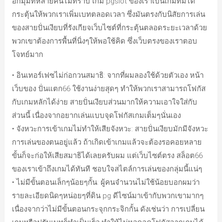
อีกมุมที่หลายคนไม่ทราบ เกม pgslot ของเราเป็นเกมที่มิได้
กระตุ้นให้พวกเราเพิ่มเบทตลอดเวลา ซึ่งมันตรงกับนิสัยการเล่น
ของสายปั่นเงียบที่รังเกียจเว็บไซต์ที่กระตุ้นตลอดระยะเวลาด้วย
พวกเขาต้องการพื้นที่นิ่งๆให้พอใช้คิด ซึ่งเว็บตรงของเราตอบ
โจทย์มาก
• อินเทอร์เฟซไม่ก่อกวนสมาธิ: จากที่ผมลองใช้ด้วยตัวเอง หน้า
เว็บของ ปั่นแตก66 ใช้งานง่ายสุดๆ ทำให้พวกเราสามารถโฟกัส
กับเกมหลักได้ง่าย สายปั่นเงียบส่วนมากให้ความเอาใจใส่กับ
ส่วนนี้ เนื่องจากอยากเล่นแบบจุดโฟกัสเกมเต็มๆนั่นเอง
• จังหวะการเข้าเกมไม่ทำให้เสียจังหวะ: สายปั่นเงียบมักมีจังหวะ
การเล่นของตนอยู่แล้ว ถ้าเกิดเข้าเกมแล้วจะต้องรอคอยหลาย
ขั้นก็จะก่อให้เสียสมาธิได้เลยครับผม แต่เว็บไซต์ตรง สล็อต66
ของเราเข้าถึงเกมได้ทันที ชอบใจสไตล์การเล่นของกลุ่มนี้แน่ๆ
• ไม่มีขั้นตอนเล็กๆน้อยๆกั้น: ผู้คนจำนวนไม่ใช้น้อยบอกผมว่า
รายละเอียดนิดๆหน่อยๆที่ดิน pg ดีไซน์มาเข้ากับพวกเขามากๆ
เนื่องจากว่าไม่มีขั้นตอนกระจุกกระจิกกั้น ดังเช่นว่า การเปลี่ยน