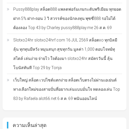
Pussy888play สล็อต888 แพลตฟอร์มเกมระดับพรีเมียม ทุกยอด
ฝาก 5% ฝาก-ถอน 3 วิ สวรรค์ของนักลงทุน พุซซี่888 รอไม่ได้
ต้องลอง Top 43 by Charley pussy888play.me 26 ส.ค. 69
Slotxo24hr slotxo24hrf.com 16 JUL 2569 สล็อตxo ทุกบิลมี
ลุ้น ทุกทุนมีหวัง หมุนสนุก สุขทุกวัน มูลค่า 1,000 ตอบโจทย์ทุ
สไตล์ เล่นง่าย จ่ายไว ใจต้องมา slotxo24hr สมัครวันนี้ ลุ้น
โบนัสทันที Top 29 by Tonja
เว็บใหญ่ สล็อต เวปไซต์แตกง่าย สล็อตเว็บตรงไม่ผ่านเอเย่นต์
ทางเลือกใหม่ของสายปั่นที่อยากเล่นแบบมั่นใจ ทดลองเล่น Top
83 by Rafaela alot66.net 6 ส.ค. 69 พนันออนไลน์
ความเห็นล่าสุด