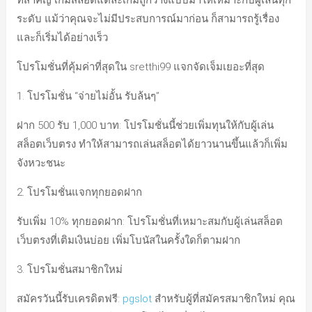
ที่สำคัญ เกมสล็อตแต่ละเกมถูกวางแบบมาให้เหมาะกับผู้เล่นทุก
ระดับ แม้ว่าคุณจะไม่มีประสบการณ์มาก่อน ก็สามารถรู้เรื่อง
และก็เริ่มได้อย่างเร็ว
โปรโมชั่นที่คุ้มค่าที่สุดใน sretthi99 แจกจัดเจ็มเยอะที่สุด
1. โปรโมชั่น “จ่ายไม่อั้น รับล้นๆ”
ฝาก 500 รับ 1,000 บาท: โปรโมชั่นนี้ช่วยเพิ่มทุนให้กับผู้เล่น
สล็อตเว็บตรง ทำให้สามารถเล่นสล็อตได้ยาวนานขึ้นแล้วก็เพิ่ม
จังหวะชนะ
2. โปรโมชั่นแจกทุกยอดฝาก
รับเพิ่ม 10% ทุกยอดฝาก: โปรโมชั่นที่เหมาะสมกับผู้เล่นสล็อต
เว็บตรงที่เติมเงินบ่อย เพิ่มโบนัสในครั้งใดก็ตามฝาก
3. โปรโมชั่นสมาชิกใหม่
สมัครวันนี้รับเครดิตฟรี:
pgslot
สำหรับผู้ที่สมัครสมาชิกใหม่ คุณ