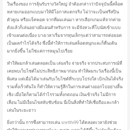
ในเรื่องของ การลุ้นรับรางวัลใหญ่ จำต้องกล่าวว่าปัจจุบันนี้สล็อต
หลายเกมออกแบบมาให้มีโอกาสแตกจริง ไม่ว่าจะเป็นฟรีสปิน
ตัวคูณ หรือแจ็คพอต จากที่ผมเล่นมา หากเลือกเกมแท้จากค่าย
ดังแล้วก็เล่นอย่างมีแผนสำหรับการ จะมีจังหวะที่โบนัสเข้าแบบ
เข้าแผนต่อเนื่อง บางเวลาเริ่มจากทุนเล็กๆแต่ว่าสามารถต่อยอด
เป็นผลกำไรได้จริง ซึ่งนี้ทำให้การเล่นสล็อตสนุกและก็ตื่นเต้น
มากยิ่งขึ้น ไม่ใช่แค่การหมุนไปเรื่อย
ทำให้ผมกล้าเล่นตลอดเป็น เล่นจริง จ่ายจริง จากประสบการณ์ที่
เคยพบเว็บไซต์ไม่ประสิทธิภาพมาก่อน ทำให้ผมระวังเรื่องนี้เป็น
พิเศษ แต่เมื่อได้มาเล่นกับเว็บไซต์ที่ระบบโปร่งใส เบิกเงินได้จริง
รวมทั้งเร็วทันใจ ก็ทำให้ความรู้สึกในการเล่นต่างออกไปอย่างสิ้น
เชิง เมื่อใดก็ตามได้กำไรรวมทั้งกดถอน เงินเข้าจริง ไม่มีการ
เลื่อน ไม่มีเงื่อนไขสลับซับซ้อน นี่เป็นสิ่งที่ทำให้เชื่อถือและกล้า
เล่นในระยะยาว
ยิ่งกว่านั้น การซึ่งสามารถเล่น sretthi99 ได้ตลอดเวลายังช่วย