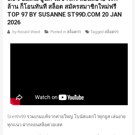
ล้าน ก็โอนทันที สล็อต สมัครสมาชิกใหม่ฟรี
TOP 97 BY SUSANNE ST99D.COM 20 JAN
2026
by
Ronald Wood
Posted in
สล็อต99
Tagged
สล็อต99
Sretthi99 รวมเกมแท้จากค่ายใหญ่ โบนัสแตกไวทุกยูส เล่นง่าย
ทุกแนว ฝากถอนสล็อตวอเลท