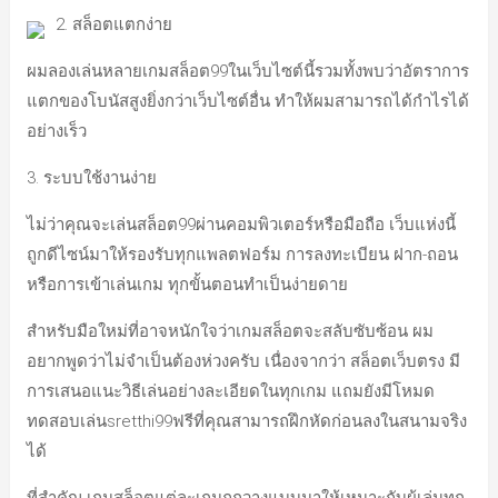
2. สล็อตแตกง่าย
ผมลองเล่นหลายเกมสล็อต99ในเว็บไซต์นี้รวมทั้งพบว่าอัตราการ
แตกของโบนัสสูงยิ่งกว่าเว็บไซต์อื่น ทำให้ผมสามารถได้กำไรได้
อย่างเร็ว
3. ระบบใช้งานง่าย
ไม่ว่าคุณจะเล่นสล็อต99ผ่านคอมพิวเตอร์หรือมือถือ เว็บแห่งนี้
ถูกดีไซน์มาให้รองรับทุกแพลตฟอร์ม การลงทะเบียน ฝาก-ถอน
หรือการเข้าเล่นเกม ทุกขั้นตอนทำเป็นง่ายดาย
สำหรับมือใหม่ที่อาจหนักใจว่าเกมสล็อตจะสลับซับซ้อน ผม
อยากพูดว่าไม่จำเป็นต้องห่วงครับ เนื่องจากว่า สล็อตเว็บตรง มี
การเสนอแนะวิธีเล่นอย่างละเอียดในทุกเกม แถมยังมีโหมด
ทดสอบเล่นsretthi99ฟรีที่คุณสามารถฝึกหัดก่อนลงในสนามจริง
ได้