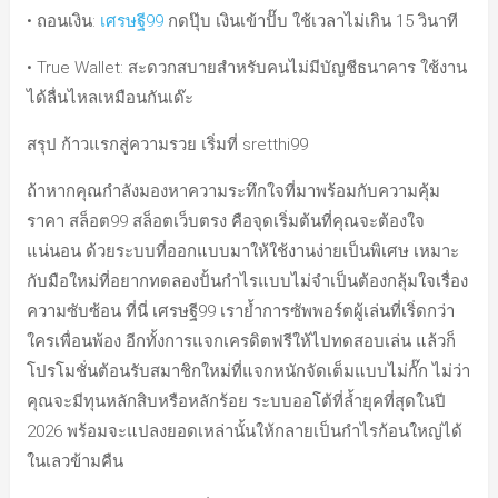
• ถอนเงิน:
เศรษฐี99
กดปุ๊บ เงินเข้าปั๊บ ใช้เวลาไม่เกิน 15 วินาที
• True Wallet: สะดวกสบายสำหรับคนไม่มีบัญชีธนาคาร ใช้งาน
ได้ลื่นไหลเหมือนกันเด๊ะ
สรุป ก้าวแรกสู่ความรวย เริ่มที่ sretthi99
ถ้าหากคุณกำลังมองหาความระทึกใจที่มาพร้อมกับความคุ้ม
ราคา สล็อต99 สล็อตเว็บตรง คือจุดเริ่มต้นที่คุณจะต้องใจ
แน่นอน ด้วยระบบที่ออกแบบมาให้ใช้งานง่ายเป็นพิเศษ เหมาะ
กับมือใหม่ที่อยากทดลองปั้นกำไรแบบไม่จำเป็นต้องกลุ้มใจเรื่อง
ความซับซ้อน ที่นี่ เศรษฐี99 เราย้ำการซัพพอร์ตผู้เล่นที่เริ่ดกว่า
ใครเพื่อนพ้อง อีกทั้งการแจกเครดิตฟรีให้ไปทดสอบเล่น แล้วก็
โปรโมชั่นต้อนรับสมาชิกใหม่ที่แจกหนักจัดเต็มแบบไม่กั๊ก ไม่ว่า
คุณจะมีทุนหลักสิบหรือหลักร้อย ระบบออโต้ที่ล้ำยุคที่สุดในปี
2026 พร้อมจะแปลงยอดเหล่านั้นให้กลายเป็นกำไรก้อนใหญ่ได้
ในเลวข้ามคืน