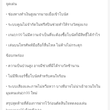
จุดเด่น
• ช่องทางทำเงินสูงมากมายเมื่อเข้าโบนัส
• ระบบคูณไม่จำกัดในฟรีสปินช่วยทำให้รางวัลพุ่งแรง
• เกมbh99 ไม่มีความจำเป็นที่จะต้องซื้อโบนัสก็มีสิทธิ์ได้กำไร
• เล่นบนโทรศัพท์มือถือก็ลื่นไหล ไม่ค้างไม่กระตุก
ข้อบกพร่อง
• ความปั่นป่วนสูง อาจมีช่วงที่มิได้รางวัลช้านาน
• ไม่มีฟีเจอร์ซื้อโบนัสสำหรับคนใจร้อน
• ระบบเสียงและภาพไม่หวือหวา บางทีอาจไม่น่าเย้ายวนใจใน
มุมคนเล่นbh99 ใหม่
สรุปสุดท้ายที่ต้องการฝากไว้ก่อนตัดสินใจทดลองเล่น