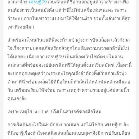
อาณาจักร
เศรษฐี99
เว็บสล็อตที่ชื่อก็บอกอยู่แล้วว่าสร้างมาเพื่อ
คนต้องการเป็นคนมั่งคั่ง แต่ว่านี่ไม่ใช่แค่ชื่อเล่นๆนะคะ เพราะ
ว่าระบบภายในเขาวางแบบมาให้ใช้งานง่าย รวมทั้งเล่นง่ายที่สุด
เท่าที่เคยมีมา
สำหรับคนไหนกันแน่ที่พึ่งจะก้าวเข้าสู่วงการปั่นสล็อต แล้วกังวล
ใจเรื่องความปลอดภัยหรือกลัวถูกโกง ลืมความหวาดกลัวนั้นไป
ได้เลยคะ เนื่องจาก เศรษฐี99 เป็นสล็อตเว็บไซต์ตรง ไม่ผ่าน
คนกลางที่พร้อมจะเปย์เครดิตฟรีให้คุณตั้งแต่เริ่มสมัคร! เนื้อหานี้
จะบอกทุกเหตุผลว่าเพราะอะไรคุณถึงจำต้องทิ้งเว็บเก่าแล้วพุ่ง
ตัวมาที่นี่ พร้อมเคล็ดวิธีที่มือใหม่ก็ทำเงินได้หลักพันหลักหมื่นต่อ
วัน เตรียมพร้อมให้พร้อม เพราะเหตุว่าความรวยอยู่แค่ปลายนิ้ว
คุณเองจ้ะ
เพราะเหตุไร sretthi99 ถึงเป็นสวรรค์ของมือใหม่
การเริ่มต้นอะไรใหม่ๆมักจะยากเสมอ แต่ไม่ใช่กับ เศรษฐี99 จ้ะ
ที่นี่เขารู้เรื่องหัวใจคนเพิ่งเล่นสล็อตแบบสุดๆจึงมีการปรับเปลี่ยน