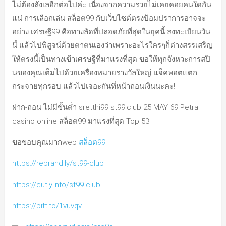
ไม่ต้องลังเลอีกต่อไปค่ะ เนื่องจากความรวยไม่เคยคอยคนใดกัน
แน่ การเลือกเล่น สล็อต99 กับเว็บไซต์ตรงป้อมปราการอาจจะ
อย่าง เศรษฐี99 คือทางลัดที่ปลอดภัยที่สุดในยุคนี้ ลงทะเบียนวัน
นี้ แล้วไปพิสูจน์ด้วยตาตนเองว่าเพราะอะไรใครๆก็ต่างสรรเสริญ
ให้ตรงนี้เป็นทางเข้าเศรษฐีที่มาแรงที่สุด ขอให้ทุกจังหวะการสปิ
นของคุณเต็มไปด้วยเครื่องหมายรางวัลใหญ่ แจ็คพอตแตก
กระจายทุกรอบ แล้วไปเจอะกันที่หน้าถอนเงินนะคะ!
ฝาก-ถอน ไม่มีขั้นต่ำ sretthi99 st99.club 25 MAY 69 Petra
casino online สล็อต99 มาแรงที่สุด Top 53
ขอขอบคุณมากweb
สล็อต99
https://rebrand.ly/st99-club
https://cutly.info/st99-club
https://bitt.to/1vuvqv