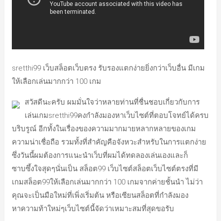
sretthi99 เว็บสล็อตเว็บตรง รับรองแตกง่ายยิ่งกว่าเว็บอื่น มีเกม
ให้เลือกเล่นมากกว่า 100 เกม
สวัสดีนะครับ ผมมั่นใจว่าหลายท่านที่ชื่นชอบเกี่ยวกับการ
เล่นเกมsretthi99คงกำลังมองหาเว็บไซต์ที่ตอบโจทย์ได้ครบ
บริบรูณ์ อีกทั้งในเรื่องของความมากมายหลากหลายของเกม
ความน่าเชื่อถือ รวมทั้งที่สำคัญคือจังหวะสำหรับในการแตกง่าย
ซึ่งวันนี้ผมต้องการแนะนำเว็บที่ผมได้ทดลองเล่นเองและก็
ซาบซึ้งใจสุดๆนั่นเป็น สล็อต99 เว็บไซต์สล็อตเว็บไซต์ตรงที่มี
เกมสล็อต99ให้เลือกเล่นมากกว่า 100 เกมจากค่ายชั้นนำ ไม่ว่า
คุณจะเป็นมือใหม่ที่เพิ่งเริ่มต้น หรือเซียนสล็อตที่กำลังมอง
หาความท้าใหม่ๆเว็บไซต์นี้จัดว่าเหมาะสมที่สุดขอรับ