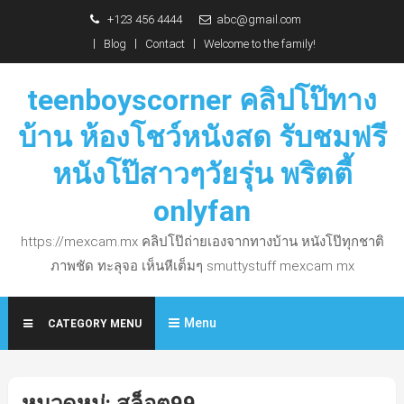
Skip
+123 456 4444
abc@gmail.com
to
Blog
Contact
Welcome to the family!
content
teenboyscorner คลิปโป๊ทาง
บ้าน ห้องโชว์หนังสด รับชมฟรี
หนังโป๊สาวๆวัยรุ่น พริตตี้
onlyfan
https://mexcam.mx คลิปโป๊ถ่ายเองจากทางบ้าน หนังโป๊ทุกชาติ
ภาพชัด ทะลุจอ เห็นหีเต็มๆ smuttystuff mexcam mx
Menu
CATEGORY MENU