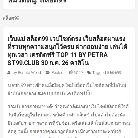
หมวดหมู่:
สล็อต99
สล็อต99
เว็บแม่ สล็อต99 เวปไซต์ตรง เว็บสล็อตมาแรง
ที่รวมทุกความสนุกไว้ครบ ฝากถอนง่าย เล่นได้
ทุกเวลา เครดิตฟรี TOP 11 BY PETRA
ST99.CLUB 30 ก.ค. 26 คาสิโน
by
Ronald Wood
Posted in
สล็อต99
Tagged
สล็อต99
sretthi99 ทางเข้าคนมั่งมียยุคใหม่ สล็อตเว็บไซต์ตรงที่มือใหม่
จำเป็นต้องลอง สมัครปุบปับรับเครดิตฟรีปั๊บ
ยอมรับสารภาพมาซะดีๆว่าคุณกำลังมองหาเว็บไซต์สล็อตที่ใจดี
กับมือใช่อยู่ใช่ไหมค่ะ? ชนิดที่ว่าฝากเงินเข้าไปแล้วไม่ต้องนั่ง
มึนงงกับรายการอาหารที่ซับซ้อน หรือเล่นแล้วโบนัสแตกยากจน
หดหู่ วันนี้บอกเลยว่าคุณมาถูกที่แล้ว เนื่องจากเราจะพาทัวร์