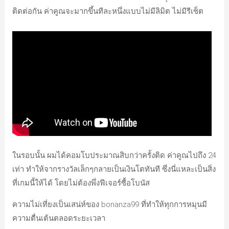
ติดต่อกัน ค่าคูณจะมากขึ้นทีละหนึ่งแบบไม่มีลิมิต ไม่มีรีเซ็ต
ในรอบนั้น ผมได้คอมโบประมาณสิบกว่าครั้งติด ค่าคูณไปถึง 24
เท่า ทำให้จากรางวัลเล็กๆกลายเป็นเงินโตทันที ซึ่งนี่แหละเป็นสิ่ง
ที่เกมนี้ให้ได้ โดยไม่ต้องพึ่งฟีเจอร์ซื้อโบนัส
ความไม่เที่ยงเป็นเสน่ห์ของ bonanza99 ที่ทำให้ทุกการหมุนมี
ความตื่นเต้นตลอดระยะเวลา