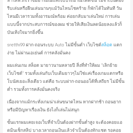
ทำให้พวกเราข่มอารมณ์และงบประมาณได้ดีขึ้น ไม่จำเป็นต้อง
รีบเล่นหรือฝืนเล่นนานๆแม้วันไหนโชคร้าย ก็พักได้ในทันที วัน
ไหนมีเวลารวมทั้งอารมณ์พร้อม ค่อยกลับมาเล่นใหม่ การเล่น
แบบนี้จากประสบการณ์ของผม ช่วยให้เสียเงินลดน้อยลงแล้วก็
บันเทิงใจมากยิ่งขึ้น
sretthi99 ฝาก-ถอนระบบ Auto ไม่มีขั้นต่ำ เว็บไซต์
สล็อต
แตก
ง่าย ไม่ผ่านเอเย่นต์ การคลังมั่นคง
ผมเล่นเกม สล็อต มายาวนานหลายปี สิ่งที่ทำให้ผม “เลิกย้าย
เว็บไซต์” รวมทั้งเล่นกับเว็บเดิมยาวๆไม่ใช่แค่เรื่องเกมแตกหรือ
โบนัสเยอะสิ่งเดียว แต่คือ ระบบฝาก-ถอนออโต้ที่เสถียร ไม่มีขั้น
ต่ำ รวมทั้งการคลังมั่นคงจริง
เนื่องจากแม้กระทั่งเกมน่าเล่นขนาดไหน หากฝากช้า ถอนยาก
หรือมีปัญหาเรื่องเงิน ยังไงก็เล่นไม่สนุก
ขั้นแรกผมเคยเจอเว็บที่จำเป็นต้องฝากขั้นต่ำสูง จะต้องคอยแอ
ดมินเช็กสลิป บางเวลาถอนเงินแล้วจำเป็นต้องทักแชต รอคอย