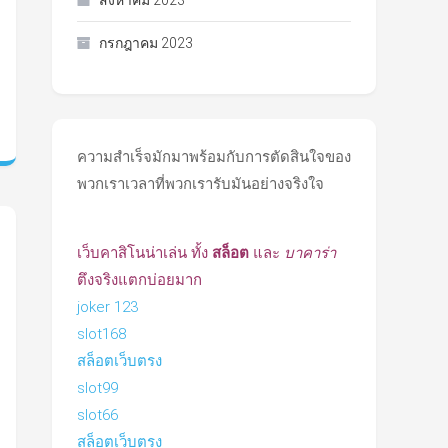
สิงหาคม 2023
กรกฎาคม 2023
ความสำเร็จมักมาพร้อมกับการตัดสินใจของ
พวกเราเวลาที่พวกเรารับมันอย่างจริงใจ
เว็บคาสิโนน่าเล่น ทั้ง
สล็อต
และ
บาคาร่า
ตึงจริงแตกบ่อยมาก
joker 123
slot168
สล็อตเว็บตรง
slot99
slot66
สล็อตเว็บตรง