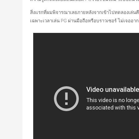
สิ่งแรกที่ผมพิจารณาเลยภายหลังจากเข้าไปทดลองเล่น
เฉพาะเวลาเล่น PG ผ่านมือถือหรือบราวเซอร์ ไม่เจออา