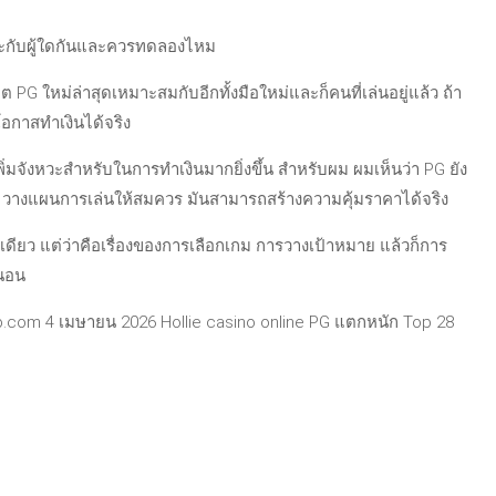
าะกับผู้ใดกันและควรทดลองไหม
G ใหม่ล่าสุดเหมาะสมกับอีกทั้งมือใหม่และก็คนที่เล่นอยู่แล้ว ถ้า
โอกาสทำเงินได้จริง
เพิ่มจังหวะสำหรับในการทำเงินมากยิ่งขึ้น สำหรับผม ผมเห็นว่า PG ยัง
ny18 วางแผนการเล่นให้สมควร มันสามารถสร้างความคุ้มราคาได้จริง
งเดียว แต่ว่าคือเรื่องของการเลือกเกม การวางเป้าหมาย แล้วก็การ
่นอน
18b.com 4 เมษายน 2026 Hollie casino online PG แตกหนัก Top 28