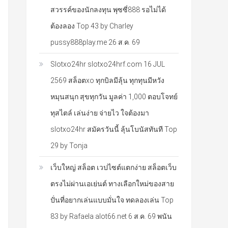
สวรรค์ของนักลงทุน พุซซี่888 รอไม่ได้
ต้องลอง Top 43 by Charley
pussy888play.me 26 ส.ค. 69
Slotxo24hr slotxo24hrf.com 16 JUL
2569 สล็อตxo ทุกบิลมีลุ้น ทุกทุนมีหวัง
หมุนสนุก สุขทุกวัน มูลค่า 1,000 ตอบโจทย์
ทุสไตล์ เล่นง่าย จ่ายไว ใจต้องมา
slotxo24hr สมัครวันนี้ ลุ้นโบนัสทันที Top
29 by Tonja
เว็บใหญ่ สล็อต เวปไซต์แตกง่าย สล็อตเว็บ
ตรงไม่ผ่านเอเย่นต์ ทางเลือกใหม่ของสาย
ปั่นที่อยากเล่นแบบมั่นใจ ทดลองเล่น Top
83 by Rafaela alot66.net 6 ส.ค. 69 พนัน