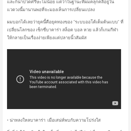
และก็น่าปวดศรีษะไม่น้อย แต่ว่าในฐานะที่ผมคลุกคลีอยู่ใน
แวดวงนี้มานานพอที่จะมองเห็นการเปลี่ยนแปลง
ผมบอกได้เลยว่ายุคนี้คือยุคทองของ “ระบบออโต้เต็มต้นแบบ” ที่
เปลี่ยนโลกของ เซ็กซี่บาคาร่า สล็อต บอล หวย แล้วก็เกมกีฬา
ให้กลายเป็นเรื่องง่ายเพียงแต่ปลายนิ้วสัมผัส
• น่าหลงใหลบาคาร่า: เมื่อเสน่ห์พบกับความโปร่งใส