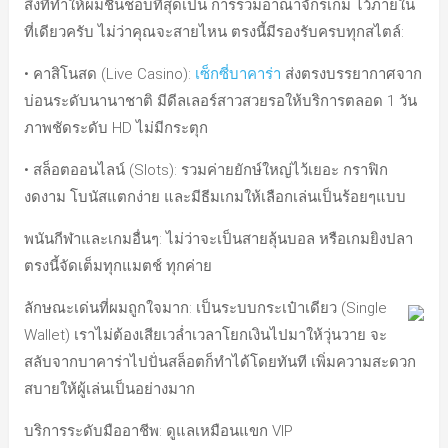
สิ่งที่ทำให้ผมชื่นชอบที่สุดเป็น การรวมอาณาจักรเกม ไว้ภายใน
ที่เดียวครับ ไม่ว่าคุณจะสายไหน ตรงนี้มีรองรับครบทุกสไตล์:
• คาสิโนสด (Live Casino):
เซ็กซี่บาคาร่า
ส่งตรงบรรยากาศจาก
บ่อนระดับนานาชาติ มีดีลเลอร์สาวสวยรอให้บริการตลอด 1 วัน
ภาพชัดระดับ HD ไม่มีกระตุก
• สล็อตออนไลน์ (Slots): รวมค่ายยักษ์ใหญ่ไว้เยอะ กราฟิก
งดงาม โบนัสแตกง่าย และมีธีมเกมให้เลือกเล่นเป็นร้อยๆแบบ
พนันกีฬาและเกมอื่นๆ: ไม่ว่าจะเป็นสายลุ้นบอล หรือเกมยิงปลา
ตรงนี้จัดเต็มทุกแมตช์ ทุกค่าย
ลักษณะเด่นที่ผมถูกใจมาก: เป็นระบบกระเป๋าเดียว (Single
Wallet) เราไม่ต้องเสียเวล่ำเวลาโยกเงินไปมาให้วุ่นวาย จะ
สลับจากบาคาร่าไปปั่นสล็อตก็ทำได้โดยทันที เพิ่มความสะดวก
สบายให้ผู้เล่นเป็นอย่างมาก
บริการระดับมืออาชีพ: ดูแลเหมือนแขก VIP