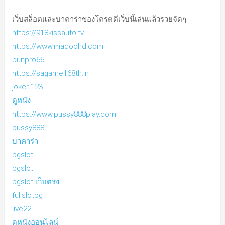
เว็บสล็อตและบาคาร่าของโครตดีเว็บนี้เล่นแล้วรวยจัดๆ
https://918kissauto.tv
https://www.madoohd.com
punpro66
https://sagame168th.in
joker 123
ดูหนัง
https://www.pussy888play.com
pussy888
บาคาร่า
pgslot
pgslot
pgslot เว็บตรง
fullslotpg
live22
ดูหนังออนไลน์