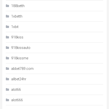
188betth
1xbetth
1xbit
918kiss
918kissauto
918kissme
abbet789.com
allbet24hr
alot66
alot666