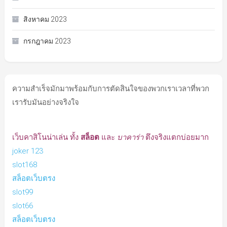
สิงหาคม 2023
กรกฎาคม 2023
ความสำเร็จมักมาพร้อมกับการตัดสินใจของพวกเราเวลาที่พวก
เรารับมันอย่างจริงใจ
เว็บคาสิโนน่าเล่น ทั้ง
สล็อต
และ
บาคาร่า
ตึงจริงแตกบ่อยมาก
joker 123
slot168
สล็อตเว็บตรง
slot99
slot66
สล็อตเว็บตรง