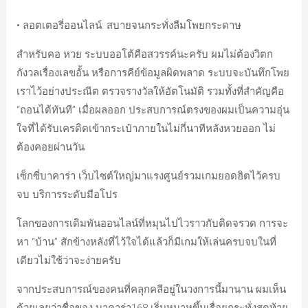
• ลอตเตอรี่ออนไลน์: สบายจนกระทั่งลืมโพยกระดาษ
สำหรับคอ หวย ระบบออโต้คือสวรรค์นะครับ ผมไม่ต้องวิตก
กังวลเรื่องเลขอั้น หรือการคีย์ข้อมูลผิดพลาด ระบบจะบันทึกโพย
เราไว้อย่างประณีต ตรวจรางวัลให้อัตโนมัติ รวมทั้งที่สำคัญคือ
“ถอนได้ทันที” เมื่อผลออก ประสบการณ์ตรงของผมเป็นความอุ่น
ใจที่ได้รับเครดิตเข้ากระเป๋าภายในไม่กี่นาทีหลังหวยออก ไม่
ต้องคอยผ่านวัน
เซ็กซี่บาคาร่า เว็บไซต์ใหญ่มาแรงศูนย์รวมเกมยอดฮิตไว้ครบ
จบ บริการระดับมือโปร
โลกของการเดิมพันออนไลน์ที่หมุนไปไวราวกับติดจรวด การจะ
หา “บ้าน” สักข้างหลังที่ไว้ใจได้แล้วก็มีเกมให้เล่นครบจบในที่
เดียวไม่ใช้ว่าจะง่ายครับ
จากประสบการณ์ของคนที่คลุกคลีอยู่ในวงการนี้มานาน ผมเห็น