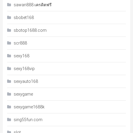
sawan888 เครดิตฟรี
sbobet168
sbotop1688.com
scr888
sexy168
sexy168vip
sexyauto168
sexygame
sexygame1688k
sing55fun.com
slot