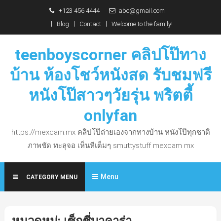
Skip
+123 456 4444
abc@gmail.com
to
Blog
Contact
Welcome to the family!
content
teenboyscorner คลิปโป๊ทาง
บ้าน ห้องโชว์หนังสด รับชมฟรี
หนังโป๊สาวๆวัยรุ่น พริตตี้
onlyfan
https://mexcam.mx คลิปโป๊ถ่ายเองจากทางบ้าน หนังโป๊ทุกชาติ
ภาพชัด ทะลุจอ เห็นหีเต็มๆ smuttystuff mexcam mx
Menu
CATEGORY MENU