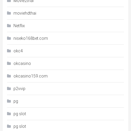
Movie2thai
moviehdthai
Netflix
niseko168bet.com
okc4
okcasino
okcasino159.com
p2vvip
pg
pg slot
pg slot