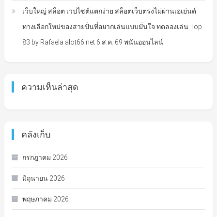
เว็บใหญ่ สล็อต เวปไซต์แตกง่าย สล็อตเว็บตรงไม่ผ่านเอเย่นต์
ทางเลือกใหม่ของสายปั่นที่อยากเล่นแบบมั่นใจ ทดลองเล่น Top
83 by Rafaela alot66.net 6 ส.ค. 69 พนันออนไลน์
ความเห็นล่าสุด
คลังเก็บ
กรกฎาคม 2026
มิถุนายน 2026
พฤษภาคม 2026