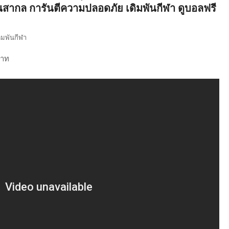
นสากล การันตีความปลอดภัย เดิมพันกีฬา ดูบอลฟรี
ดิมพันกีฬา
บาท