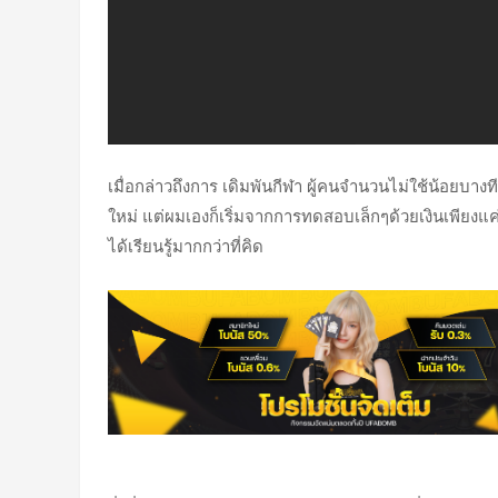
เมื่อกล่าวถึงการ เดิมพันกีฬา ผู้คนจำนวนไม่ใช้น้อยบางท
ใหม่ แต่ผมเองก็เริ่มจากการทดสอบเล็กๆด้วยเงินเพียงแค่
ได้เรียนรู้มากกว่าที่คิด