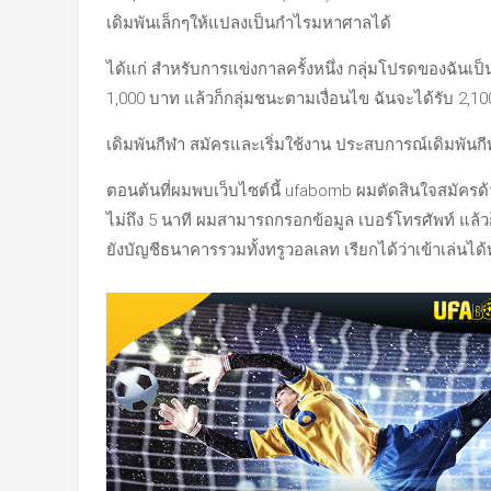
เดิมพันเล็กๆให้แปลงเป็นกำไรมหาศาลได้
ได้แก่ สำหรับการแข่งกาลครั้งหนึ่ง กลุ่มโปรดของฉันเป็นข
1,000 บาท แล้วก็กลุ่มชนะตามเงื่อนไข ฉันจะได้รับ 2,100
เดิมพันกีฬา สมัครและเริ่มใช้งาน ประสบการณ์เดิมพันก
ตอนต้นที่ผมพบเว็บไซต์นี้ ufabomb ผมตัดสินใจสมัคร
ไม่ถึง 5 นาที ผมสามารถกรอกข้อมูล เบอร์โทรศัพท์ แล้วก
ยังบัญชีธนาคารรวมทั้งทรูวอลเลท เรียกได้ว่าเข้าเล่นได้ท