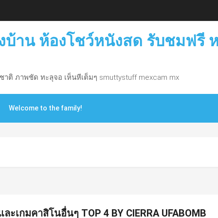
้าน ห้องโชว์หนังสด รับชมฟรี หนั
ชาติ ภาพชัด ทะลุจอ เห็นหีเต็มๆ smuttystuff mexcam mx
Welcome to the family!
 และเกมคาสิโนอื่นๆ TOP 4 BY CIERRA UFABOMB