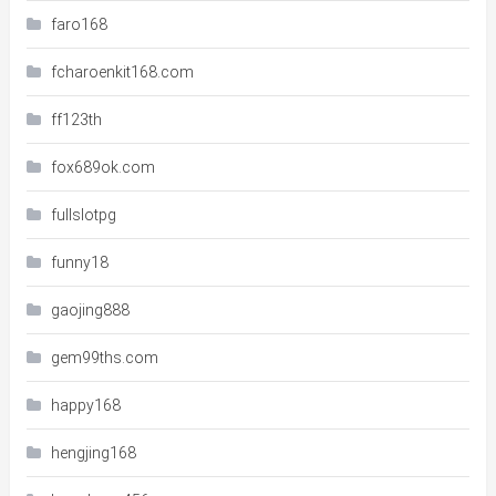
faro168
fcharoenkit168.com
ff123th
fox689ok.com
fullslotpg
funny18
gaojing888
gem99ths.com
happy168
hengjing168