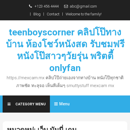
Skip
+123 456 4444
abc@gmail.com
to
Blog
Contact
Welcome to the family!
content
teenboyscorner คลิปโป๊ทาง
บ้าน ห้องโชว์หนังสด รับชมฟรี
หนังโป๊สาวๆวัยรุ่น พริตตี้
onlyfan
https://mexcam.mx คลิปโป๊ถ่ายเองจากทางบ้าน หนังโป๊ทุกชาติ
ภาพชัด ทะลุจอ เห็นหีเต็มๆ smuttystuff mexcam mx
Menu
CATEGORY MENU