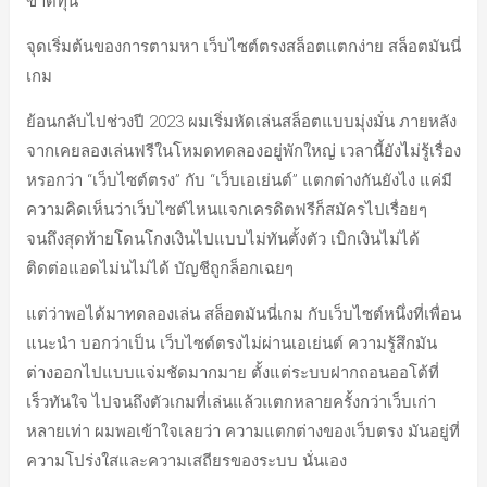
ขาดทุน
จุดเริ่มต้นของการตามหา เว็บไซต์ตรงสล็อตแตกง่าย สล็อตมันนี่
เกม
ย้อนกลับไปช่วงปี 2023 ผมเริ่มหัดเล่นสล็อตแบบมุ่งมั่น ภายหลัง
จากเคยลองเล่นฟรีในโหมดทดลองอยู่พักใหญ่ เวลานี้ยังไม่รู้เรื่อง
หรอกว่า “เว็บไซต์ตรง” กับ “เว็บเอเย่นต์” แตกต่างกันยังไง แค่มี
ความคิดเห็นว่าเว็บไซต์ไหนแจกเครดิตฟรีก็สมัครไปเรื่อยๆ
จนถึงสุดท้ายโดนโกงเงินไปแบบไม่ทันตั้งตัว เบิกเงินไม่ได้
ติดต่อแอดไม่นไม่ได้ บัญชีถูกล็อกเฉยๆ
แต่ว่าพอได้มาทดลองเล่น สล็อตมันนี่เกม กับเว็บไซต์หนึ่งที่เพื่อน
แนะนำ บอกว่าเป็น เว็บไซต์ตรงไม่ผ่านเอเย่นต์ ความรู้สึกมัน
ต่างออกไปแบบแจ่มชัดมากมาย ตั้งแต่ระบบฝากถอนออโต้ที่
เร็วทันใจ ไปจนถึงตัวเกมที่เล่นแล้วแตกหลายครั้งกว่าเว็บเก่า
หลายเท่า ผมพอเข้าใจเลยว่า ความแตกต่างของเว็บตรง มันอยู่ที่
ความโปร่งใสและความเสถียรของระบบ นั่นเอง