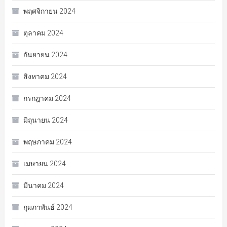
พฤศจิกายน 2024
ตุลาคม 2024
กันยายน 2024
สิงหาคม 2024
กรกฎาคม 2024
มิถุนายน 2024
พฤษภาคม 2024
เมษายน 2024
มีนาคม 2024
กุมภาพันธ์ 2024