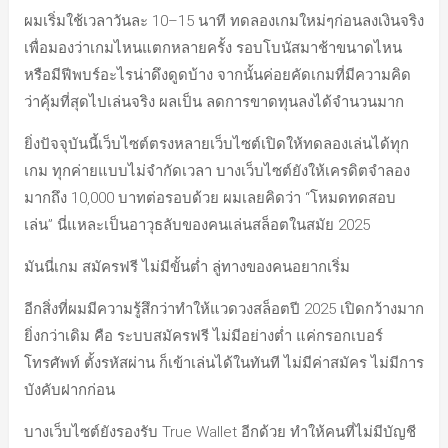
ผมเริ่มใช้เวลาวันละ 10–15 นาที ทดลองเกมใหม่ๆก่อนลงเงินจริง
เพื่อมองว่าเกมไหนแตกหลายครั้ง รอบโบนัสมาช้าขนาดไหน
หรือมีฟีพบร์อะไรน่าดึงดูดบ้าง จากนั้นค่อยคัดเกมที่มีความคิด
ว่าคุ้มที่สุดไปเล่นจริง ผลเป็น ลดการขาดทุนลงได้จำนวนมาก
ยิ่งปัจจุบันนี้เว็บไซต์ตรงหลายเว็บไซต์เปิดให้ทดลองเล่นได้ทุก
เกม ทุกค่ายแบบไม่จำกัดเวลา บางเว็บไซต์ยังให้เครดิตจำลอง
มากถึง 10,000 บาทต่อรอบด้วย ผมเลยคิดว่า “โหมดทดสอบ
เล่น” นี่แหละเป็นอาวุธลับของคนเล่นสล็อตในสมัย 2025
มันนี่เกม สมัครฟรี ไม่มีขั้นต่ำ ลู่ทางของคนอยากเริ่ม
อีกสิ่งที่ผมมีความรู้สึกว่าทำให้แวดวงสล็อตปี 2025 เปิดกว้างมาก
ยิ่งกว่าเดิม คือ ระบบสมัครฟรี ไม่มีอย่างต่ำ แค่กรอกเบอร์
โทรศัพท์ ตั้งรหัสผ่าน ก็เข้าเล่นได้ในทันที ไม่มีค่าสมัคร ไม่มีการ
บังคับฝากก่อน
บางเว็บไซต์ยังรองรับ True Wallet อีกด้วย ทำให้คนที่ไม่มีบัญชี