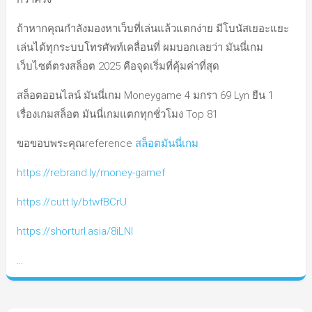
ถ้าหากคุณกำลังมองหาเว็บที่เล่นแล้วแตกง่าย มีโบนัสเยอะแยะ
เล่นได้ทุกระบบโทรศัพท์เคลื่อนที่ ผมบอกเลยว่า มันนี่เกม
เว็บไซต์ตรงสล็อต 2025 คือจุดเริ่มที่คุ้มค่าที่สุด
สล็อตออนไลน์ มันนี่เกม Moneygame 4 มกรา 69 Lyn ยืน 1
เรื่องเกมสล็อต มันนี่เกมแตกทุกชั่วโมง Top 81
ขอขอบพระคุณreference
สล็อตมันนี่เกม
https://rebrand.ly/money-gamef
https://cutt.ly/btwfBCrU
https://shorturl.asia/8iLNl
…