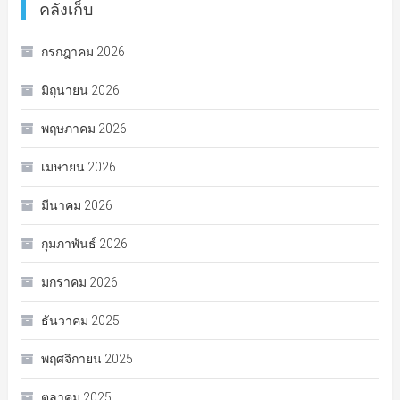
คลังเก็บ
กรกฎาคม 2026
มิถุนายน 2026
พฤษภาคม 2026
เมษายน 2026
มีนาคม 2026
กุมภาพันธ์ 2026
มกราคม 2026
ธันวาคม 2025
พฤศจิกายน 2025
ตุลาคม 2025