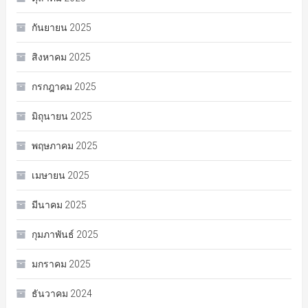
กันยายน 2025
สิงหาคม 2025
กรกฎาคม 2025
มิถุนายน 2025
พฤษภาคม 2025
เมษายน 2025
มีนาคม 2025
กุมภาพันธ์ 2025
มกราคม 2025
ธันวาคม 2024