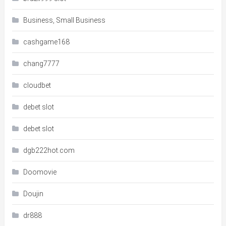
Business, Small Business
cashgame168
chang7777
cloudbet
debet slot
debet slot
dgb222hot.com
Doomovie
Doujin
dr888