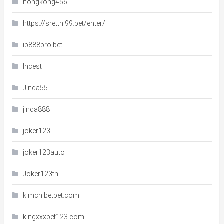
hongkong456
https://sretthi99.bet/enter/
ib888pro.bet
Incest
Jinda55
jinda888
joker123
joker123auto
Joker123th
kimchibetbet.com
kingxxxbet123.com