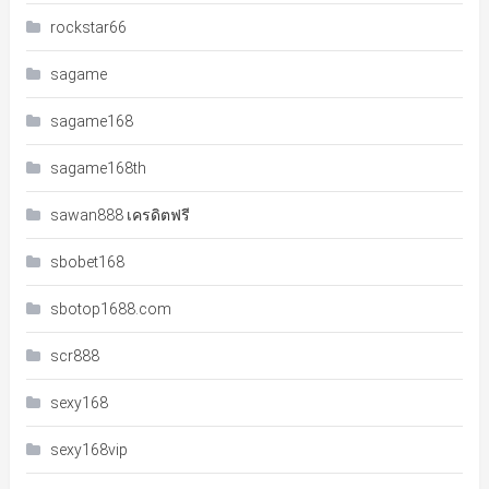
rockstar66
sagame
sagame168
sagame168th
sawan888 เครดิตฟรี
sbobet168
sbotop1688.com
scr888
sexy168
sexy168vip