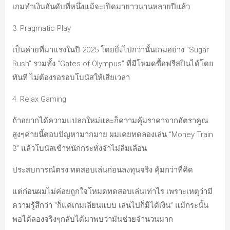
เกมทำเงินอันดับที่หนึ่งแม้จะเปิดมายาวนานหลายปีแล้ว
3. Pragmatic Play
เป็นค่ายที่มาแรงในปี 2025 โดยยิ่งไปกว่านั้นเกมอย่าง “Sugar
Rush” รวมทั้ง “Gates of Olympus” ที่มีโหมดซื้อฟรีสปินได้โดย
ทันที ไม่ต้องรอรอบโบนัสให้เสียเวลา
4. Relax Gaming
ถ้าอยากได้ความแปลกใหม่และก็ความคุ้มราคาจากอัตราคูณ
สูงๆค่ายนี้ตอบปัญหามากมาย ผมเคยทดลองเล่น “Money Train
3” แล้วโบนัสเข้าหนักกระทั่งจำไม่ลืมเลือน
ประสบการณ์ตรง ทดสอบเล่นก่อนลงทุนจริง คุ้มกว่าที่คิด
แต่ก่อนผมไม่ค่อยถูกใจโหมดทดสอบเล่นเท่าไร เพราะเหตุว่ามี
ความรู้สึกว่า “ก็แค่เกมเลียนแบบ เล่นไปก็มิได้เงิน” แม้กระนั้น
พอได้ลองจริงๆกลับได้มาพบว่ามันช่วยจำนวนมาก