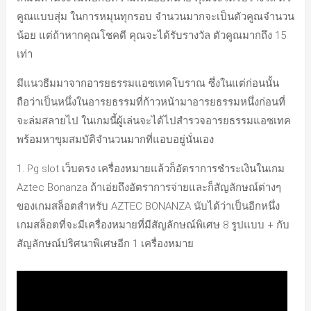
คูณแบบสุ่ม ในการหมุนทุกรอบ จำนวนมากจะเป็นตัวคูณจำนวน
น้อย แต่ถ้าหากคุณโชคดี คุณจะได้รับรางวัล ตัวคูณมากถึง 15
เท่า
มีแนวธีมมาจากอารยธรรมแอซเทคโบราณ ซึ่งในแต่ก่อนนั้น
ถือว่าเป็นหนึ่งในอารยธรรมที่ก้าวหน้ามาอารยธรรมหนึ่งก่อนที่
จะล่มสลายไป ในเกมนี้ผู้เล่นจะได้ไปสำรวจอารยธรรมแอซเทค
พร้อมหาขุมสมบัติจำนวนมากที่แอบอยู่นั่นเอง
1. Pg slot เว็บตรง เครื่องหมายแล้วก็อัตราการชำระเงินในเกม
Aztec Bonanza ถ้าเอ่ยถึงอัตราการจ่ายและก็สัญลักษณ์ต่างๆ
ของเกมสล็อตสำหรับ AZTEC BONANZA นับได้ว่าเป็นอีกหนึ่ง
เกมสล็อตที่จะมีเครื่องหมายที่มีสัญลักษณ์พิเศษ 8 รูปแบบ + กับ
สัญลักษณ์ปริศนาพิเศษอีก 1 เครื่องหมาย