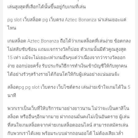
เล่นสูงสุดที่เลือกได้นั้นขึ้นอยู่กับเกมที่เล่น
pg slot เว็บสล็อต pg เว็บตรง Aztec Bonanza น่าเล่นเยอะแค่
ไหน
เกมสล็อต Aztec Bonanza ถือได้ว่าเกมสล็อตที่เล่นง่าย ข้อตกลง
ไม่สลับซับซ้อน แถมแจกรางวัลก็บ่อย ตัวเกมนั้นมีตัวคูณสูงสุด
15 เท่า แม้จะไม่เยอะเท่าเกมอื่นๆแต่ว่าเนื่องจากว่ารางวัลออก
ง่าย ออกบ่อยครั้ง รับประกันวิธีการทำเงินเข้าบัญชีให้กับทุกคน
ได้อย่างรัวๆสร้างรายได้ก้อนโตให้กับผู้เล่นอย่างแน่นอนจ้ะ
สล็อตpg pg slot เว็บตรง เว็บไซต์ตรง เล่นง่ายเข้าใจเกมได้ใน 5
นาที
พวกเราเป็นเว็บที่ให้บริการมาอย่างยาวนาน ไม่ว่าจะเป็นคาสิโน
สล็อต หรืออื่นๆอีกมากมาย ฝากถอนมั่นคงไม่เป็นอันตราย ผู้เล่น
ที่สนใจเกมสล็อตจากค่ายเกมสล็อตออนไลน์ สามารถสมัครเล่น
กับพวกเราได้เลย พร้อมระบบฝากถอนออโต้ ไม่ต้องเสียเวล่ำ