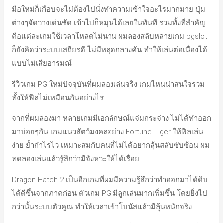
มือใหม่ก็เกือบจะไม่ต้องไปนั่งทำความเข้าใจอะไรมากมาย ปุ่ม
ต่างๆจัดวางเด่นชัด เข้าไปก็หมุนได้เลยในทันที รวมทั้งที่สำคัญ
คือแต่ละเกมใช้เวลาโหลดไม่นาน ผมลองสลับหลายเกม pgslot
ก็ยังคิดว่าระบบเสถียรดี ไม่มีหลุดกลางคัน ทำให้เล่นต่อเนื่องได้
แบบไม่เสียอารมณ์
รีวิวเกม PG ใหม่ปัจจุบันที่ผมลองเล่นจริง เกมไหนน่าสนใจรวม
ทั้งให้ฟีลไม่เหมือนกันอย่างไร
จากที่ผมลองมา หลายเกมมีเอกลักษณ์แจ่มกระจ่าง ไม่ได้ทำออก
มาบ่อยๆกัน เกมแนวสัตว์มงคลอย่าง Fortune Tiger ให้ฟีลเล่น
ง่าย ย้ำกำไรไว เหมาะสมกับคนที่ไม่ได้อยากลุ้นสลับซับซ้อน ผม
ทดลองเล่นแล้วรู้สึกว่ามีจังหวะให้ได้เรื่อย
Dragon Hatch 2 เป็นอีกเกมที่ผมมีความรู้สึกว่าทำออกมาได้ดิบ
ได้ดีขึ้นจากภาคก่อน ตัวเกม PG มีลูกเล่นมากเพิ่มขึ้น โดยยิ่งไป
กว่านั้นระบบตัวคูณ ทำให้เวลาเข้าโบนัสแล้วมีลุ้นหนักจริง