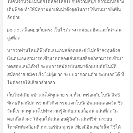
ให้คนจำนวนไม่น้อยได้หลงไหลไปกับความสนุก ความมันอย่าง
เต็มพิกัด ทำให้มีความน่าเล่นน่าดึงดูดในการใช้งานมากยิ่งขึ้น
อีกด้วย
pg slot สล็อตpgเว็บตรง เว็บไซต์ตรง เกมยอดฮิตและก็น่าเล่น
สูงที่สุด
หากว่าท่านไหนที่พึ่งหัดเล่นเกมสล็อตและยังไม่กล้าลงทุนด้วย
เงินตนเอง สามารถเข้ามาทดลองเล่นเกมสล็อตก็สามารถเข้ามา
ทดสอบเล่นได้ฟรี ระบบการสมัครเป็นสมาชิกแบบอัตโนมัติ
สมัครง่าย สมัครเร็ว ไม่ยุ่งยาก ระบบฝากถอนด้วยระบบออโต้ ที่
ไม่ต้องรอให้เสียเวล่ำเวลา
เว็บไซต์เดียวเข้าเล่นได้ทุกค่าย รวมทั้งมาพร้อมกับโบนัสสิทธิ
พิเศษที่นานัปการรวมถึงกิจกรรมแจกโบนัสอัพเดตตลอดวัน ซึ่ง
วันนี้เราพาทุกคนไปทำความรู้จักกับเกมสล็อตน่าเล่นที่สุดใน
ตอนนี้แล้วค่ะ ให้คุณได้เล่นก่อนผู้ใดกัน เล่นฟรีผ่านระบบ
โทรศัพท์เคลื่อนที่ ทุกเวอร์ชัน ทุกรุ่น เพียงมีอินเทอร์เน็ต ใช้ได้