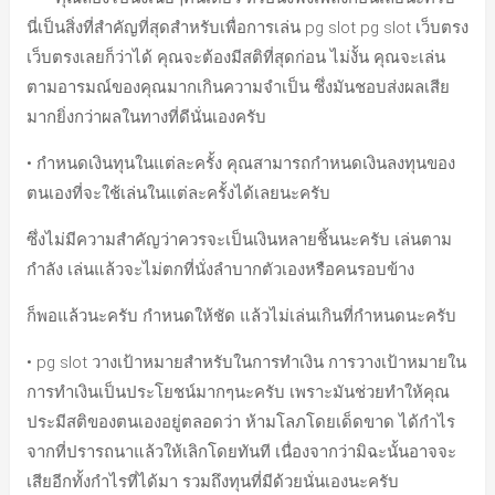
นี่เป็นสิ่งที่สำคัญที่สุดสำหรับเพื่อการเล่น pg slot pg slot เว็บตรง
เว็บตรงเลยก็ว่าได้ คุณจะต้องมีสติที่สุดก่อน ไม่งั้น คุณจะเล่น
ตามอารมณ์ของคุณมากเกินความจำเป็น ซึ่งมันชอบส่งผลเสีย
มากยิ่งกว่าผลในทางที่ดีนั่นเองครับ
• กำหนดเงินทุนในแต่ละครั้ง คุณสามารถกำหนดเงินลงทุนของ
ตนเองที่จะใช้เล่นในแต่ละครั้งได้เลยนะครับ
ซึ่งไม่มีความสำคัญว่าควรจะเป็นเงินหลายชิ้นนะครับ เล่นตาม
กำลัง เล่นแล้วจะไม่ตกที่นั่งลำบากตัวเองหรือคนรอบข้าง
ก็พอแล้วนะครับ กำหนดให้ชัด แล้วไม่เล่นเกินที่กำหนดนะครับ
• pg slot วางเป้าหมายสำหรับในการทำเงิน การวางเป้าหมายใน
การทำเงินเป็นประโยชน์มากๆนะครับ เพราะมันช่วยทำให้คุณ
ประมีสติของตนเองอยู่ตลอดว่า ห้ามโลภโดยเด็ดขาด ได้กำไร
จากที่ปรารถนาแล้วให้เลิกโดยทันที เนื่องจากว่ามิฉะนั้นอาจจะ
เสียอีกทั้งกำไรที่ได้มา รวมถึงทุนที่มีด้วยนั่นเองนะครับ