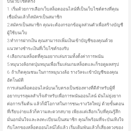
บนเว็บไซต์ตรง
1. เริ่มด้วยการเลือกเว็บสล็อตออนไลน์ที่เป็นเว็บไซต์ตรงที่คุณ
เชื่อมั่นแล้วก็สมัครเป็นสมาชิก
2.สมัครเป็นสมาชิก คุณจะต้องกรอกข้อมูลส่วนตัวเพื่อสร้างบัญชี
ผู้ใช้บนเว็บ
3.ทำการฝากเงิน คุณสามารถเพิ่มเงินเข้าบัญชีของคุณด้วย
แนวทางชำระเงินที่เว็บไซต์รองรับ
4.เลือกเกมสล็อตที่คุณอยากเล่นรวมทั้งตั้งค่าการพนัน
5.หมุนวงล้อกดปุ่มหมุนเพื่อเริ่มเล่นเกมสล็อตและก็รอดูผลสรุป
6. ถ้าเกิดคุณชนะในการหมุนวงล้อ รางวัลจะเข้าบัญชีของคุณ
อัตโนมัติ
การเล่นสล็อตออนไลน์บนเว็บตรงเป็นช่องทางที่ดีสำหรับผู้ที่
อยากบรรลุผลสำเร็จสำหรับเพื่อการพนันออนไลน์ มันไม่ยุ่งยาก
ต่อการเริ่มต้น แล้วก็มีโอกาสในการชนะรางวัลใหญ่ ด้วยขั้นตอน
ที่เรียบง่ายแล้วก็ความสะดวกสบาย เพียงแต่เลือกเว็บที่คุณรู้สึก
มั่นอกมั่นใจและลงทะเบียนเป็นสมาชิก คุณก็พร้อมที่จะบันเทิงใจ
กับโลกของสล็อตออนไลน์ได้แล้ว เริ่มเดิมพันแล้วก็เสี่ยงดวงของ