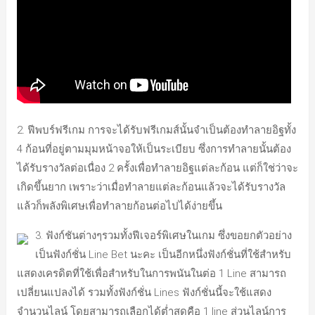
2. ฟีพบร์ฟรีเกม การจะได้รับฟรีเกมส์นั้นจำเป็นต้องทำลายอิฐทั้ง
4 ก้อนที่อยู่ตามมุมหน้าจอให้เป็นระเบียบ ซึ่งการทำลายนั้นต้อง
ได้รับรางวัลต่อเนื่อง 2 ครั้งเพื่อทำลายอิฐแต่ละก้อน แต่ก็ใช่ว่าจะ
เกิดขึ้นยาก เพราะว่าเมื่อทำลายแต่ละก้อนแล้วจะได้รับรางวัล
แล้วก็พลังพิเศษเพื่อทำลายก้อนต่อไปได้ง่ายขึ้น
3. ฟังก์ชันต่างๆรวมทั้งฟีเจอร์พิเศษในเกม ซึ่งขอยกตัวอย่าง
เป็นฟังก์ชั่น Line Bet นะคะ เป็นอีกหนึ่งฟังก์ชั่นที่ใช้สำหรับ
แสดงเครดิตที่ใช้เพื่อสำหรับในการพนันในต่อ 1 Line สามารถ
เปลี่ยนแปลงได้ รวมทั้งฟังก์ชั่น Lines ฟังก์ชั่นนี้จะใช้แสดง
จำนวนไลน์ โดยสามารถเลือกได้ต่ำสุดคือ 1 line ส่วนไลน์การ