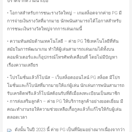
ปราศจากความน่าเบื่อ
• โอกาสสำหรับการชนะรางวัลใหญ่ – เกมสล็อตจากค่าย PG มี
การจ่ายเงินรางวัลที่มากมาย นักพนันสามารถได้โอกาสสำหรับ
การชนะเงินรางวัลใหญ่จากการเล่นเกมนี้
• ความทันสมัยด้านเทคโนโลยี – ค่าย PG ใช้เทคโนโลยีที่ทัน
สมัยในการพัฒนาเกม ทำให้ผู้เล่นสามารถเล่นเกมได้ทั้งบน
คอมพิวเตอร์และก็อุปกรณ์โทรศัพท์เคลื่อนที่ โดยไม่มีปัญหา
เรื่องความเสถียร
• โปรโมชั่นแล้วก็โบนัส – เว็บสล็อตออนไลน์ PG สล็อต มีโปร
โมชั่นและก็โบนัสที่มากมายให้แก่ผู้เล่น นักเล่นการพนันสามารถ
รับเครดิตฟรีแล้วก็โบนัสต้อนรับที่ดีเมื่อลงทะเบียนเป็นสมาชิก
• การส่งเสริมลูกค้า – ค่าย PG ให้บริการลูกค้าอย่างยอดเยี่ยม มี
คณะทำงานรอให้ความช่วยเหลือเกื้อกูลแล้วก็แก้ไขให้กับผู้เล่น
ตลอดเวลา
ดังนั้น ในปี 2023 นี้ ค่าย PG เป็นที่นิยมอย่างมากเนื่องจากว่า