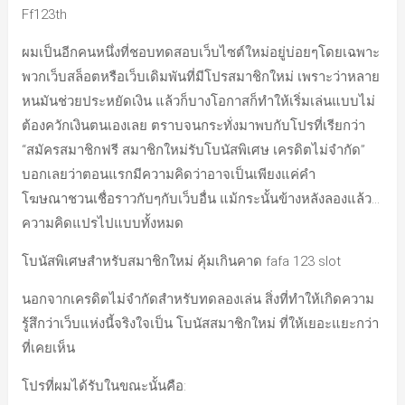
Ff123th
ผมเป็นอีกคนหนึ่งที่ชอบทดสอบเว็บไซต์ใหม่อยู่บ่อยๆโดยเฉพาะ
พวกเว็บสล็อตหรือเว็บเดิมพันที่มีโปรสมาชิกใหม่ เพราะว่าหลาย
หนมันช่วยประหยัดเงิน แล้วก็บางโอกาสก็ทำให้เริ่มเล่นแบบไม่
ต้องควักเงินตนเองเลย ตราบจนกระทั่งมาพบกับโปรที่เรียกว่า
“สมัครสมาชิกฟรี สมาชิกใหม่รับโบนัสพิเศษ เครดิตไม่จำกัด”
บอกเลยว่าตอนแรกมีความคิดว่าอาจเป็นเพียงแค่คำ
โฆษณาชวนเชื่อราวกับๆกับเว็บอื่น แม้กระนั้นข้างหลังลองแล้ว…
ความคิดแปรไปแบบทั้งหมด
โบนัสพิเศษสำหรับสมาชิกใหม่ คุ้มเกินคาด fafa 123 slot
นอกจากเครดิตไม่จำกัดสำหรับทดลองเล่น สิ่งที่ทำให้เกิดความ
รู้สึกว่าเว็บแห่งนี้จริงใจเป็น โบนัสสมาชิกใหม่ ที่ให้เยอะแยะกว่า
ที่เคยเห็น
โปรที่ผมได้รับในขณะนั้นคือ: