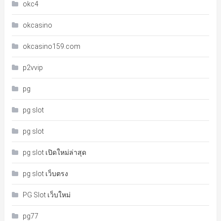
okc4
okcasino
okcasino159.com
p2vvip
pg
pg slot
pg slot
pg slot เปิดใหม่ล่าสุด
pg slot เว็บตรง
PG Slot เว็บใหม่
pg77