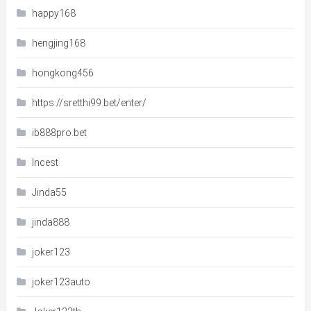
happy168
hengjing168
hongkong456
https://sretthi99.bet/enter/
ib888pro.bet
Incest
Jinda55
jinda888
joker123
joker123auto