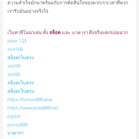
ความสำเร็จมักมาพร้อมกับการตัดสินใจของพวกเราเวลาที่พวก
เรารับมันอย่างจริงใจ
เว็บคาสิโนน่าเล่น ทั้ง
สล็อต
และ
บาคาร่า
ตึงจริงแตกบ่อยมาก
joker 123
slot168
สล็อตเว็บตรง
slot99
slot66
สล็อตเว็บตรง
สล็อตเว็บตรง
https://bonus888.asia
https://www.jinda888.net
pgslot
pussy888
บาคาร่า