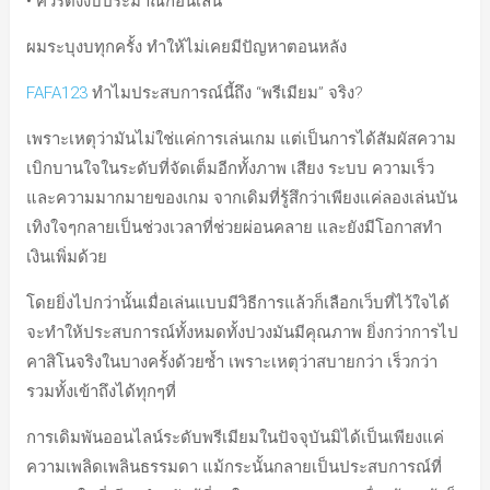
• ควรตั้งงบประมาณก่อนเล่น
ผมระบุงบทุกครั้ง ทำให้ไม่เคยมีปัญหาตอนหลัง
FAFA123
ทำไมประสบการณ์นี้ถึง “พรีเมียม” จริง?
เพราะเหตุว่ามันไม่ใช่แค่การเล่นเกม แต่เป็นการได้สัมผัสความ
เบิกบานใจในระดับที่จัดเต็มอีกทั้งภาพ เสียง ระบบ ความเร็ว
และความมากมายของเกม จากเดิมที่รู้สึกว่าเพียงแค่ลองเล่นบัน
เทิงใจๆกลายเป็นช่วงเวลาที่ช่วยผ่อนคลาย และยังมีโอกาสทำ
เงินเพิ่มด้วย
โดยยิ่งไปกว่านั้นเมื่อเล่นแบบมีวิธีการแล้วก็เลือกเว็บที่ไว้ใจได้
จะทำให้ประสบการณ์ทั้งหมดทั้งปวงมันมีคุณภาพ ยิ่งกว่าการไป
คาสิโนจริงในบางครั้งด้วยซ้ำ เพราะเหตุว่าสบายกว่า เร็วกว่า
รวมทั้งเข้าถึงได้ทุกๆที่
การเดิมพันออนไลน์ระดับพรีเมียมในปัจจุบันมิได้เป็นเพียงแค่
ความเพลิดเพลินธรรมดา แม้กระนั้นกลายเป็นประสบการณ์ที่