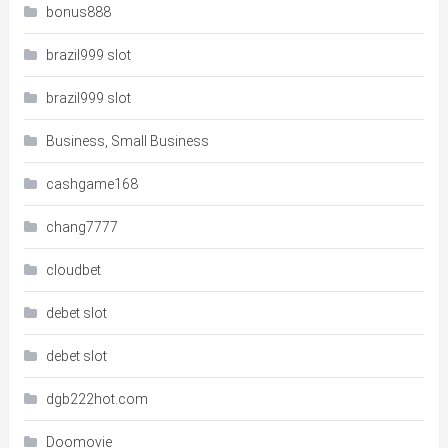
bonus888
brazil999 slot
brazil999 slot
Business, Small Business
cashgame168
chang7777
cloudbet
debet slot
debet slot
dgb222hot.com
Doomovie