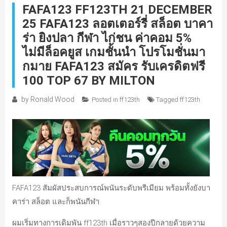
FAFA123 FF123TH 21 DECEMBER
25 FAFA123 ลอตเตอร์รี่ สล็อต บาคา
ร่า ยิงปลา กีฬา ไก่ชน ค่าคอม 5%
ไม่มีล็อคยูส เกมชั้นนำ โปรโมชั่นมา
กมาย FAFA123 สมัคร รับเครดิตฟรี
100 TOP 67 BY MILTON
by
Ronald Wood
Posted in
ff123th
Tagged
ff123th
FAFA123 สัมผัสประสบการณ์พนันระดับพรีเมียม พร้อมทั้งยังบา
คาร่า สล็อต และก็พนันกีฬา
ผมเริ่มทางการเดิมพัน ff123th เมื่อราวๆสองปีกลายด้วยความ