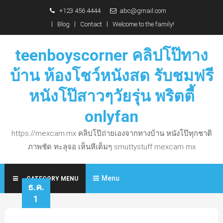
Skip
+123 456 4444
abc@gmail.com
to
Blog
Contact
Welcome to the family!
content
teenboyscorner คลิปโป๊ทาง
บ้าน ห้องโชว์หนังสด รับชมฟรี
หนังโป๊สาวๆวัยรุ่น พริตตี้
onlyfan
https://mexcam.mx คลิปโป๊ถ่ายเองจากทางบ้าน หนังโป๊ทุกชาติ
ภาพชัด ทะลุจอ เห็นหีเต็มๆ smuttystuff mexcam mx
Menu
CATEGORY MENU
ธ.ค.
1