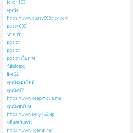
joker 123
ดูหนัง
https://www.pussy888play.com
pussy888
บาคาร่า
pgslot
pgslot
pgslot เว็บตรง
fullslotpg
live22
ดูหนังออนไลน์
ดูหนังฟรี
https://www.keepmovie.me
ดูหนังชนโรง
https://www.sexy168.vip
สล็อตเว็บตรง
https://www.ngernn.net