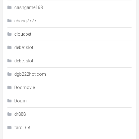
cashgame168
chang7777
cloudbet
debet slot
debet slot
dgb222hot.com
Doomovie
Doujin
dr888
faro168