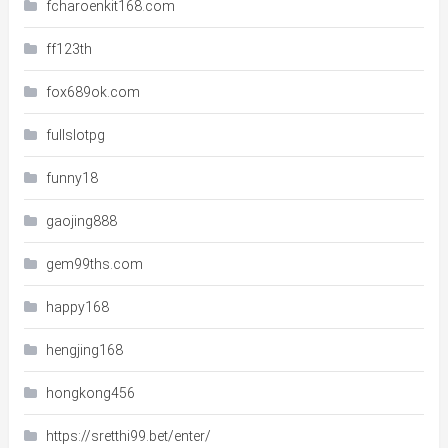
fcharoenkit168.com
ff123th
fox689ok.com
fullslotpg
funny18
gaojing888
gem99ths.com
happy168
hengjing168
hongkong456
https://sretthi99.bet/enter/