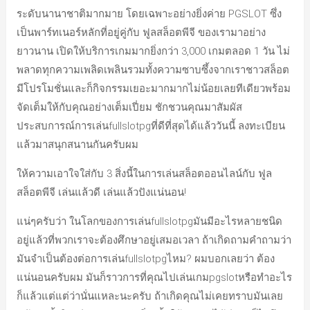
ระดับนานาชาติมากมาย โดยเฉพาะอย่างยิ่งค่าย PGSLOT ซึ่ง
เป็นพาร์ทเนอร์หลักที่อยู่คู่กับ ฟูลสล็อตพีจี ของเรามาอย่าง
ยาวนาน เปิดให้บริการเกมมากยิ่งกว่า 3,000 เกมตลอด 1 วัน ไม่
พลาดทุกความเพลิดเพลินรวมทั้งความซาบซึ้งจากเราชาวสล็อต
มีโปรโมชั่นและก็กิจกรรมเยอะมากมากไม่น้อยเลยทีเดียวพร้อม
จัดเต็มให้กับคุณอย่างเต็มเปี่ยม ชักชวนคุณมาสัมผัส
ประสบการณ์การเล่นfullslotpgที่ดีที่สุดได้แล้ววันนี้ ลงทะเบียน
แล้วมาสนุกสนานกันครับผม
ให้ความเอาใจใส่กับ 3 สิ่งนี้ในการเล่นสล็อตออนไลน์กับ ฟูล
สล็อตพีจี เล่นแล้วดี เล่นแล้วปังแน่นอน!
แน่ๆครับว่า ในโลกของการเล่นfullslotpgมันมีอะไรหลายชนิด
อยู่แล้วที่พวกเราจะต้องศึกษาอยู่เสมอเวลา ถ้าเกิดถามคำถามว่า
มันจำเป็นต้องต่อการเล่นfullslotpgไหม? ผมบอกเลยว่า ต้อง
แน่นอนครับผม มันก็ราวการที่คุณไปเล่นเกมpgslotหรือทำอะไร
ก็แล้วแต่แต่ว่านั่นแหละนะครับ ถ้าเกิดคุณไม่เคยทราบมันเลย