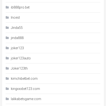
ib888pro.bet
Incest
Jinda55
jinda888
joker123
joker123auto
Joker123th
kimchibetbet.com
kingxxxbet123.com
lalikabetsgame.com