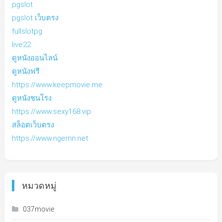
pgslot
pgslot เว็บตรง
fullslotpg
live22
ดูหนังออนไลน์
ดูหนังฟรี
https://www.keepmovie.me
ดูหนังชนโรง
https://www.sexy168.vip
สล็อตเว็บตรง
https://www.ngernn.net
หมวดหมู่
037movie