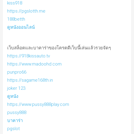
kiss918
https://pgslotth.me
188betth
ดูหนังออนไลน์
เว็บสล็อตและบาคาร่าของโครตดีเว็บนี้เล่นแล้วรวยจัดๆ
https://918kissauto.tv
https://www.madoohd.com
punpro66
https://sagame168th.in
joker 123
ดูหนัง
https://www.pussy888play.com
pussy888
บาคาร่า
pgslot