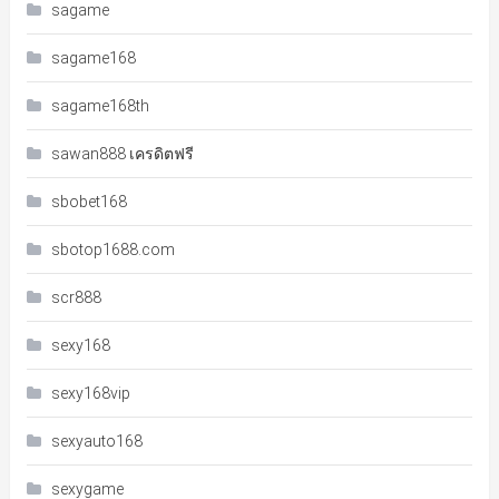
sagame
sagame168
sagame168th
sawan888 เครดิตฟรี
sbobet168
sbotop1688.com
scr888
sexy168
sexy168vip
sexyauto168
sexygame