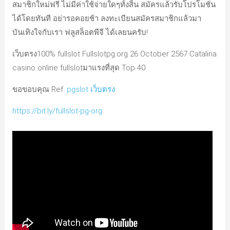
สมาชิกใหม่ฟรี ไม่มีค่าใช้จ่ายใดๆทั้งสิ้น สมัครแล้วรับโปรโมชั่น
ได้โดยทันที อย่ารอคอยช้า ลงทะเบียนสมัครสมาชิกแล้วมา
บันเทิงใจกับเรา ฟลูสล็อตพีจี ได้เลยนครับ!
เว็บตรง100% fullslot Fullslotpg.org 26 October 2567 Catalina
casino online fullslotมาแรงที่สุด Top 40
ขอขอบคุณ Ref.
pgslot เว็บตรง
https://bit.ly/fullslot-pg-org