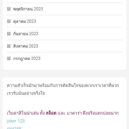
พฤศจิกายน 2023
ตุลาคม 2023
กันยายน 2023
สิงหาคม 2023
กรกฎาคม 2023
ความสำเร็จมักมาพร้อมกับการตัดสินใจของพวกเราเวลาที่พวก
เรารับมันอย่างจริงใจ
เว็บคาสิโนน่าเล่น ทั้ง
สล็อต
และ
บาคาร่า
ตึงจริงแตกบ่อยมาก
joker 123
slot168