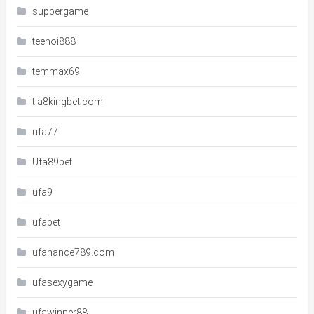
suppergame
teenoi888
temmax69
tia8kingbet.com
ufa77
Ufa89bet
ufa9
ufabet
ufanance789.com
ufasexygame
ufawinner88