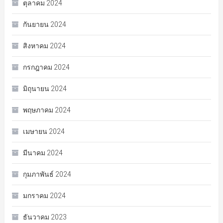
ตุลาคม 2024
กันยายน 2024
สิงหาคม 2024
กรกฎาคม 2024
มิถุนายน 2024
พฤษภาคม 2024
เมษายน 2024
มีนาคม 2024
กุมภาพันธ์ 2024
มกราคม 2024
ธันวาคม 2023