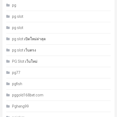
pg
pg slot
pg slot
pg slot เปิดใหม่ล่าสุด
pg slot เว็บตรง
PG Slot เว็บใหม่
pg77
pgfish
pggold168bet.com
Pgheng99