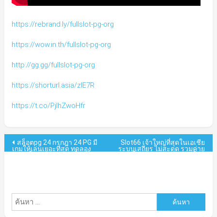
https://rebrand.ly/fullslot-pg-org
https://wow.in.th/fullslot-pg-org
http://gg.gg/fullslot-pg-org
https://shorturl.asia/zlE7R
https://t.co/PjIhZwoHfr
แนะแนว
สล็อตpg 24 กรกฎา 24 PG มี
Slot66 เจ้าใหญ่ที่สุดในเอเชีย
เกมให้เล่นเยอะที่สุด ทดลอง
ระบบเสถียร ไม่สะดุด รวมค่าย
ค
เล่นสล็อตpg เงินชัวร์ โอนไว
ดังสล็อต บาคาร่า ยิงปลา ป็อก
เรื่อง
สล็อต ยิงปลา หวย กีฬา ป๊อก
เด้ง เทรดบิดคอยน์ สล็อต
ส
เด้ง บาคาร่า PG 10 ล้านก็ถอน
ออนไลน์เว็บตรง ลงทุนกับผู้มี
ได้ Top 48 by Raleigh
ประสบการณ์กว่า 10 ปี Top 99
Pgslot.golf
by Bertie alot666.us 28 July
2567