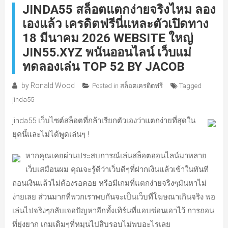
JINDA55 สล็อตแตกง่ายจริงไหม ลอง
เองแล้ว เครดิตฟรีนี่แหละตัวเปิดทาง
18 มีนาคม 2026 WEBSITE ใหญ่
JIN55.XYZ พนันออนไลน์ เว็บแม่
ทดลองเล่น TOP 52 BY JACOB
by
Ronald Wood
Posted in
สล็อตเครดิตฟรี
Tagged
jinda55
jinda55 เว็บไซต์สล็อตที่กล้าเรียกตัวเองว่าแตกง่ายที่สุดใน
ยุคนี้และไม่ได้พูดเล่นๆ !
หากคุณเคยผ่านประสบการณ์เล่นสล็อตออนไลน์มาหลาย
เว็บเสมือนผม คุณจะรู้ดีว่าเว็บดีๆที่ฝากเงินแล้วเข้าในทันที
ถอนเงินแล้วไม่ต้องรอคอย หรือมีเกมที่แตกง่ายจริงๆมันหาไม่
ง่ายเลย ส่วนมากที่พวกเราพบกันจะเป็นเว็บที่โฆษณาเกินจริง พอ
เล่นไปจริงๆกลับเจอปัญหาอีกทั้งเทิร์นที่แอบซ่อนเอาไว้ การถอน
ที่ยุ่งยาก เกมเดิมๆที่หมุนไปสิบรอบไม่พบอะไรเลย