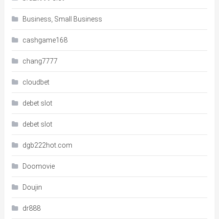
Business, Small Business
cashgame168
chang7777
cloudbet
debet slot
debet slot
dgb222hot.com
Doomovie
Doujin
dr888