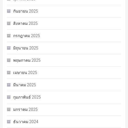
กันยายน 2025
สิงหาคม 2025
กรกฎาคม 2025
มิถุนายน 2025
พฤษภาคม 2025
เมษายน 2025
มีนาคม 2025
กุมภาพันธ์ 2025
มกราคม 2025
ธันวาคม 2024