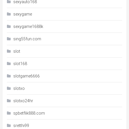
sexyauto168
sexygame
sexygame1688k
sing55fun.com
slot
slot168
slotgame6666
slotxo
slotxo24hr
spbetflik888.com
sretthi99