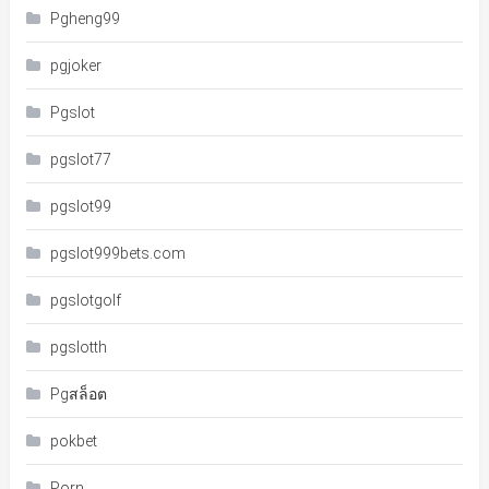
Pgheng99
pgjoker
Pgslot
pgslot77
pgslot99
pgslot999bets.com
pgslotgolf
pgslotth
Pgสล็อต
pokbet
Porn