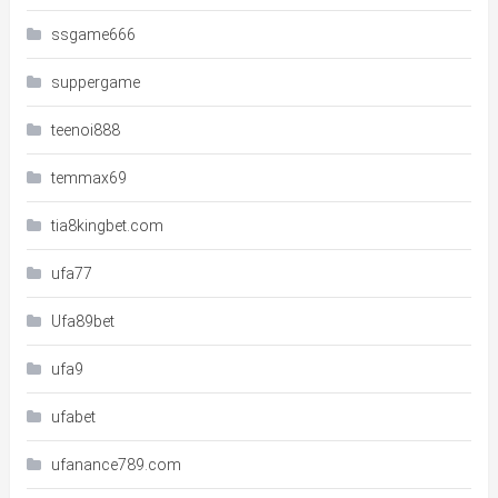
ssgame666
suppergame
teenoi888
temmax69
tia8kingbet.com
ufa77
Ufa89bet
ufa9
ufabet
ufanance789.com