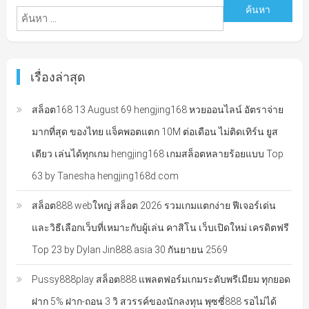
เรื่องล่าสุด
สล็อต168 13 August 69 hengjing168 หวยออนไลน์ อัตราจ่าย
มากที่สุด ของไทย แจ็คพอตแตก 10M ต่อเดือน ไม่ติดเทิร์น ยูส
เดียว เล่นได้ทุกเกม hengjing168 เกมสล็อตหลายร้อยแบบ Top
63 by Tanesha hengjing168d.com
สล็อต888 webใหญ่ สล็อต 2026 รวมเกมแตกง่าย ฟีเจอร์เด่น
และวิธีเลือกเว็บที่เหมาะกับผู้เล่น คาสิโน เว็บเปิดใหม่ เครดิตฟรี
Top 23 by Dylan Jin888.asia 30 กันยายน 2569
Pussy888play สล็อต888 แพลตฟอร์มเกมระดับพรีเมียม ทุกยอด
ฝาก 5% ฝาก-ถอน 3 วิ สวรรค์ของนักลงทุน พุซซี่888 รอไม่ได้