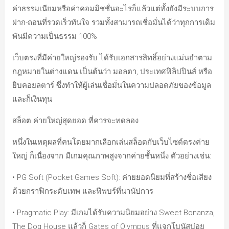
ค่าธรรมเนียมหรือค่าคอมมิชชั่นอะไรก็แล้วแต่ทั้งยังมีระบบการ
ฝาก-ถอนที่รวดเร็วทันใจ รวมทั้งสามารถเชื่อมั่นได้ว่าทุกการเดิม
พันมีความเป็นธรรม 100%
เว็บตรงที่มีค่ายใหญ่รองรับ ได้รับเอกสารสิทธิ์อย่างแม่นยำตาม
กฎหมายในต่างแดน เป็นต้นว่า มอลตา, ประเทศฟิลิปปินส์ หรือ
ยิบคอยลตาร์ ซึ่งทำให้ผู้เล่นเชื่อมั่นในความปลอดภัยของข้อมูล
และก็เงินทุน
สล็อต ค่ายใหญ่สุดยอด ที่ควรจะทดลอง
หนึ่งในเหตุผลที่คนโดยมากเลือกเล่นสล็อตกับเว็บไซต์ตรงค่าย
ใหญ่ ก็เนื่องจาก มีเกมคุณภาพสูงจากค่ายชั้นหนึ่ง ตัวอย่างเช่น:
• PG Soft (Pocket Games Soft): ค่ายยอดนิยมที่สร้างชื่อเสียง
ด้วยกราฟิกระดับเทพ และฟีพบร์ที่นานัปการ
• Pragmatic Play: มีเกมได้รับความนิยมอย่าง Sweet Bonanza,
The Dog House แล้วก็ Gates of Olympus ที่แจกโบนัสบ่อย