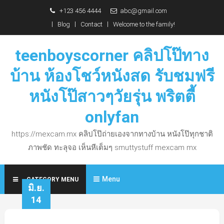
Skip
+123 456 4444
abc@gmail.com
to
Blog
Contact
Welcome to the family!
content
teenboyscorner คลิปโป๊ทาง
บ้าน ห้องโชว์หนังสด รับชมฟรี
หนังโป๊สาวๆวัยรุ่น พริตตี้
onlyfan
https://mexcam.mx คลิปโป๊ถ่ายเองจากทางบ้าน หนังโป๊ทุกชาติ
ภาพชัด ทะลุจอ เห็นหีเต็มๆ smuttystuff mexcam mx
Menu
CATEGORY MENU
มิ.ย.
14