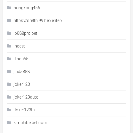
hongkong456
https://sretthi99.bet/enter/
ib888pro.bet
Incest
Jinda55
jinda888
joker123
joker123auto
Joker123th
kimchibetbet.com