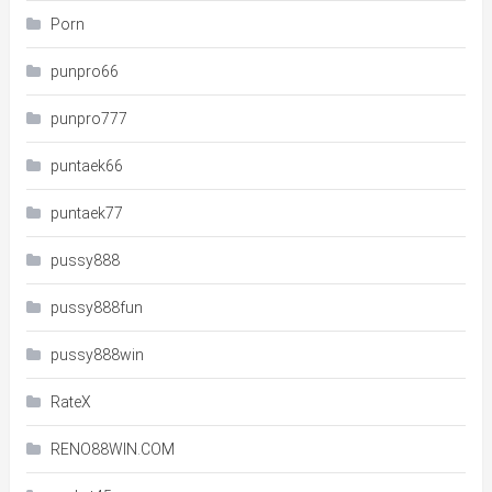
Porn
punpro66
punpro777
puntaek66
puntaek77
pussy888
pussy888fun
pussy888win
RateX
RENO88WIN.COM