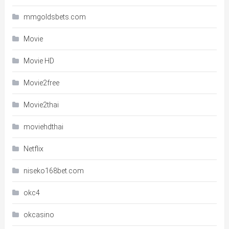
mmgoldsbets.com
Movie
Movie HD
Movie2free
Movie2thai
moviehdthai
Netflix
niseko168bet.com
okc4
okcasino