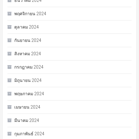
ธันวาคม 2024
พฤศจิกายน 2024
ตุลาคม 2024
กันยายน 2024
สิงหาคม 2024
กรกฎาคม 2024
มิถุนายน 2024
พฤษภาคม 2024
เมษายน 2024
มีนาคม 2024
กุมภาพันธ์ 2024