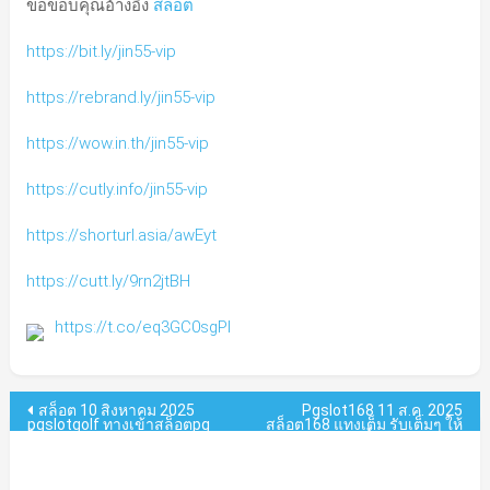
ขอขอบคุณอ้างอิง
สล็อต
https://bit.ly/jin55-vip
https://rebrand.ly/jin55-vip
https://wow.in.th/jin55-vip
https://cutly.info/jin55-vip
https://shorturl.asia/awEyt
https://cutt.ly/9rn2jtBH
https://t.co/eq3GC0sgPl
แนะแนว
สล็อต 10 สิงหาคม 2025
Pgslot168 11 ส.ค. 2025
pgslotgolf ทางเข้าสล็อตpg
สล็อต168 แทงเต็ม รับเต็มๆ ให้
ค
ใหม่ล่าสุด ภาพ สี เสียงคมชัด
บริการแล้ววันนี้ หมุนวงล้อลุ้น
เรื่อง
3D เงินชัวร์ ไม่มีโกงเกมคาสิ
โชคใหญ่! ไม่ต้องทำเทิร์น ยิง
ส
โนระดับชั้นนำ pgslotgolf รับ
ปลา สล็อต บาคาร่า
ประกันรายได้ 1แสนต่อเดือน
tangtem168 สมัครเลย 10