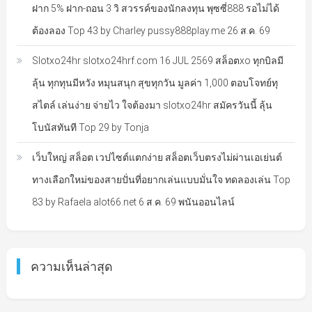
ฝาก 5% ฝาก-ถอน 3 วิ สวรรค์ของนักลงทุน พุซซี่888 รอไม่ได้
ต้องลอง Top 43 by Charley pussy888play.me 26 ส.ค. 69
Slotxo24hr slotxo24hrf.com 16 JUL 2569 สล็อตxo ทุกบิลมี
ลุ้น ทุกทุนมีหวัง หมุนสนุก สุขทุกวัน มูลค่า 1,000 ตอบโจทย์ทุ
สไตล์ เล่นง่าย จ่ายไว ใจต้องมา slotxo24hr สมัครวันนี้ ลุ้น
โบนัสทันที Top 29 by Tonja
เว็บใหญ่ สล็อต เวปไซต์แตกง่าย สล็อตเว็บตรงไม่ผ่านเอเย่นต์
ทางเลือกใหม่ของสายปั่นที่อยากเล่นแบบมั่นใจ ทดลองเล่น Top
83 by Rafaela alot66.net 6 ส.ค. 69 พนันออนไลน์
ความเห็นล่าสุด