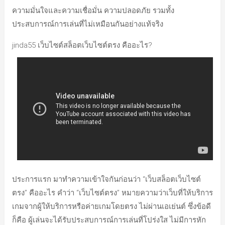
ความมั่นใจและความเชื่อมั่น ความปลอดภัย รวมทั้ง
ประสบการณ์การเล่นที่ไม่เหมือนกันอย่างแท้จริง
jinda55 เว็บไซต์สล็อตเว็บไซต์ตรง คืออะไร?
ประการแรก มาทำความเข้าใจกันก่อนว่า “เว็บสล็อตเว็บไซต์
ตรง” คืออะไร คำว่า “เว็บไซต์ตรง” หมายความว่าเว็บที่ให้บริการ
เกมจากผู้ให้บริการหรือค่ายเกมโดยตรง ไม่ผ่านเอเย่นต์ ซึ่งข้อดี
ก็คือ ผู้เล่นจะได้รับประสบการณ์การเล่นที่โปร่งใส ไม่มีการหัก