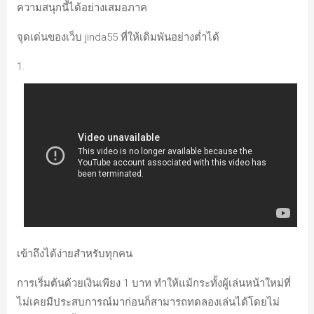
ความสนุกนี้ได้อย่างเสมอภาค
จุดเด่นของเว็บ jinda55 ที่ให้เดิมพันอย่างต่ำได้
1.
เข้าถึงได้ง่ายสำหรับทุกคน
การเริ่มต้นด้วยเงินเพียง 1 บาท ทำให้แม้กระทั้งผู้เล่นหน้าใหม่ที่
ไม่เคยมีประสบการณ์มาก่อนก็สามารถทดลองเล่นได้โดยไม่