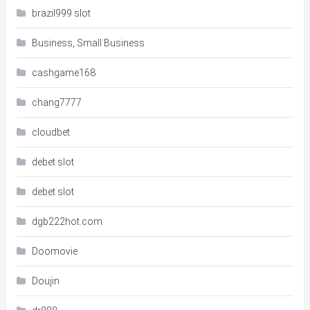
brazil999 slot
Business, Small Business
cashgame168
chang7777
cloudbet
debet slot
debet slot
dgb222hot.com
Doomovie
Doujin