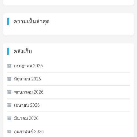
ความเห็นล่าสุด
คลังเก็บ
กรกฎาคม 2026
มิถุนายน 2026
พฤษภาคม 2026
เมษายน 2026
มีนาคม 2026
กุมภาพันธ์ 2026