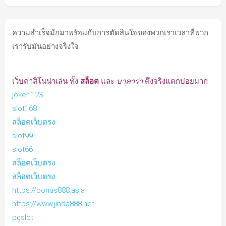
ความสำเร็จมักมาพร้อมกับการตัดสินใจของพวกเราเวลาที่พวก
เรารับมันอย่างจริงใจ
เว็บคาสิโนน่าเล่น ทั้ง
สล็อต
และ
บาคาร่า
ตึงจริงแตกบ่อยมาก
joker 123
slot168
สล็อตเว็บตรง
slot99
slot66
สล็อตเว็บตรง
สล็อตเว็บตรง
https://bonus888.asia
https://www.jinda888.net
pgslot