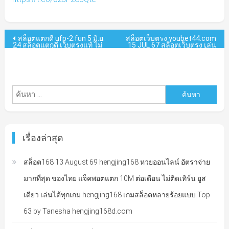
แนะแนว
สล็อตแตกดี ufp-2.fun 5 มิ.ย.
สล็อตเว็บตรง youbet44.com
24 สล็อตแตกดี เว็บตรงแท้ ไม่
15 JUL 67 สล็อตเว็บตรง เล่น
ค
ผ่านเอเย่นต์ปั่นสล็อต ฟรี ฝาก-
ง่าย มันส์ น่าเชื่อถือสล็อต
เรื่อง
ถอน อัตโนมัติทดลองฟรีทุก
ออนไลน์ คุ้มค่าที่สุด ฝาก-ถอน
ส
ค่าย สล็อตแตกดี ลุ้นรับโบนัส
3วิสร้างกำไรได้ดี สล็อตเว็บ
ก้อนโตได้เลย Top 65 by Alfie
ตรง บริการครบวงจร Top 40
by Gennie
เรื่องล่าสุด
สล็อต168 13 August 69 hengjing168 หวยออนไลน์ อัตราจ่าย
มากที่สุด ของไทย แจ็คพอตแตก 10M ต่อเดือน ไม่ติดเทิร์น ยูส
เดียว เล่นได้ทุกเกม hengjing168 เกมสล็อตหลายร้อยแบบ Top
63 by Tanesha hengjing168d.com