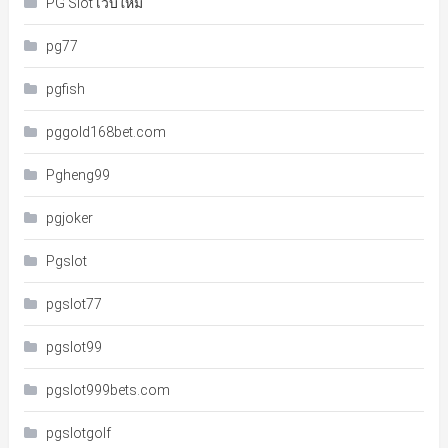
PG Slot เว็บใหม่
pg77
pgfish
pggold168bet.com
Pgheng99
pgjoker
Pgslot
pgslot77
pgslot99
pgslot999bets.com
pgslotgolf