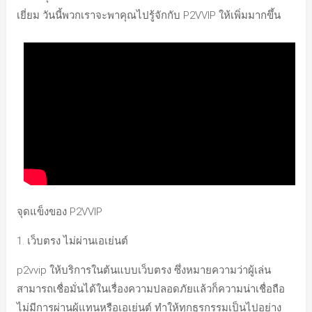
เยี่ยม วันนี้พวกเราจะพาคุณไปรู้จักกับ P2VVIP ให้เพิ่มมากขึ้น
จุดแข็งของ P2VVIP
1. เว็บตรง ไม่ผ่านเอเย่นต์
p2vvip ให้บริการในต้นแบบเว็บตรง ซึ่งหมายความว่าผู้เล่น
สามารถเชื่อมั่นได้ในเรื่องความปลอดภัยแล้วก็ความน่าเชื่อถือ
ไม่มีการผ่านผู้แทนหรือเอเย่นต์ ทำให้ทุกธุรกรรมเป็นไปอย่าง