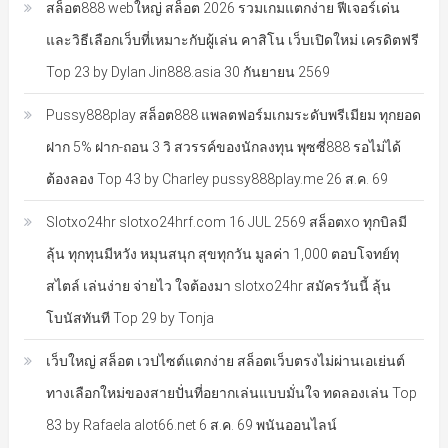
สล็อต888 webใหญ่ สล็อต 2026 รวมเกมแตกง่าย ฟีเจอร์เด่น
และวิธีเลือกเว็บที่เหมาะกับผู้เล่น คาสิโน เว็บเปิดใหม่ เครดิตฟรี
Top 23 by Dylan Jin888.asia 30 กันยายน 2569
Pussy888play สล็อต888 แพลตฟอร์มเกมระดับพรีเมียม ทุกยอด
ฝาก 5% ฝาก-ถอน 3 วิ สวรรค์ของนักลงทุน พุซซี่888 รอไม่ได้
ต้องลอง Top 43 by Charley pussy888play.me 26 ส.ค. 69
Slotxo24hr slotxo24hrf.com 16 JUL 2569 สล็อตxo ทุกบิลมี
ลุ้น ทุกทุนมีหวัง หมุนสนุก สุขทุกวัน มูลค่า 1,000 ตอบโจทย์ทุ
สไตล์ เล่นง่าย จ่ายไว ใจต้องมา slotxo24hr สมัครวันนี้ ลุ้น
โบนัสทันที Top 29 by Tonja
เว็บใหญ่ สล็อต เวปไซต์แตกง่าย สล็อตเว็บตรงไม่ผ่านเอเย่นต์
ทางเลือกใหม่ของสายปั่นที่อยากเล่นแบบมั่นใจ ทดลองเล่น Top
83 by Rafaela alot66.net 6 ส.ค. 69 พนันออนไลน์