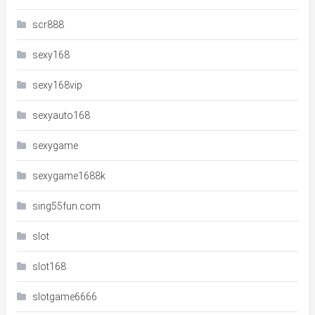
scr888
sexy168
sexy168vip
sexyauto168
sexygame
sexygame1688k
sing55fun.com
slot
slot168
slotgame6666