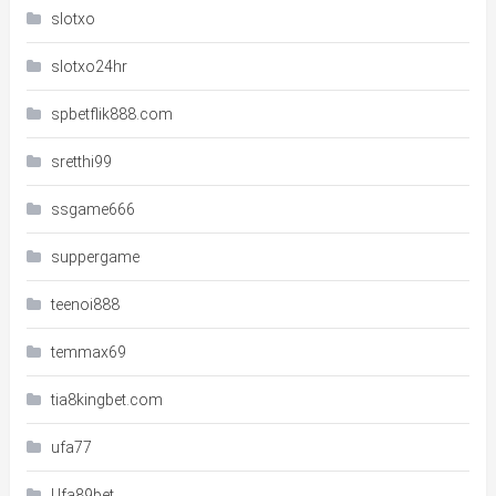
slotxo
slotxo24hr
spbetflik888.com
sretthi99
ssgame666
suppergame
teenoi888
temmax69
tia8kingbet.com
ufa77
Ufa89bet