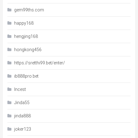
gem99ths.com
happy168
hengjing168
hongkong456
https://sretthi99.bet/enter/
ib888pro.bet
Incest
Jinda55
jinda888
joker123