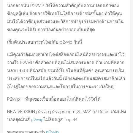
นอกจากนั้น P2VVIP ยังให้ความสำคัญกับความปลอดภัยของ
ข้อมูลผู้เล่น ด้วยการใช้เทคโนโลยีการเข้ารหัสขั้นสูง ทำให้คุณ
มั่นใจได้ว่าข้อมูลส่วนตัวและวิธีการทำธุรกรรมทางด้านการเงิน
ของคุณจะได้รับการป้องกันอย่างยอดเยี่ยมที่สุด
เริ่มต้นประสบการณ์ใหม่กับ p2vvip วันนี้
แม้คุณกำลังมองหาเว็บไซต์สล็อตออนไลน์ที่ครบวงจรและน่าไว้
วางใจ P2VVIP คือคำตอบที่คุณไม่สมควรพลาด ด้วยเกมที่หลาก
หลาย ระบบที่นำสมัย รวมทั้งโปรโมชั่นที่คุ้มค่า คุณสามารถเริ่ม
ประสบการณ์ใหม่ได้แล้ววันนี้ เพียงลงทะเบียนสมัครสมาชิกแล้ว
ก็ไปสู่โลกของความสนุกและโอกาสในการชนะรางวัลใหญ่!
P2vvip – ที่สุดของเว็บสล็อตออนไลน์ที่คุณไว้ใจได้
NEW VERSION p2vvip p2vvips.com 25 MAY 67 Rufus เกมแทง
บอลสุดมันส์
p2vvip
ไม่ล็อคยูส Top 44
ขอขอบพระคุณweb
p2vvip