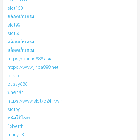
slot168
สล็อตเว็บตรง
slot99
slot66
สล็อตเว็บตรง
สล็อตเว็บตรง
https://bonus888.asia
https://www.jinda888.net
pgslot
pussy888
บาคาร่า
https://www.slotxo24hr.win
slotpg
หนังโป๊ไทย
1xbetth
funny18