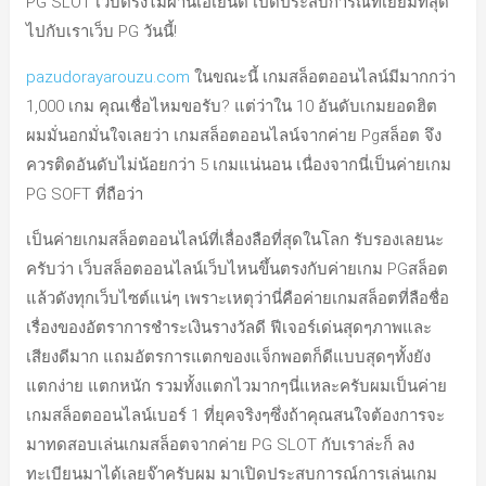
PG SLOT เว็บตรงไม่ผ่านเอเย่นต์ เปิดประสบการณ์ที่เยี่ยมที่สุด
ไปกับเราเว็บ PG วันนี้!
pazudorayarouzu.com
ในขณะนี้ เกมสล็อตออนไลน์มีมากกว่า
1,000 เกม คุณเชื่อไหมขอรับ? แต่ว่าใน 10 อันดับเกมยอดฮิต
ผมมั่นอกมั่นใจเลยว่า เกมสล็อตออนไลน์จากค่าย Pgสล็อต จึง
ควรติดอันดับไม่น้อยกว่า 5 เกมแน่นอน เนื่องจากนี่เป็นค่ายเกม
PG SOFT ที่ถือว่า
เป็นค่ายเกมสล็อตออนไลน์ที่เลื่องลือที่สุดในโลก รับรองเลยนะ
ครับว่า เว็บสล็อตออนไลน์เว็บไหนขึ้นตรงกับค่ายเกม PGสล็อต
แล้วดังทุกเว็บไซต์แน่ๆ เพราะเหตุว่านี่คือค่ายเกมสล็อตที่ลือชื่อ
เรื่องของอัตราการชำระเงินรางวัลดี ฟีเจอร์เด่นสุดๆภาพและ
เสียงดีมาก แถมอัตรการแตกของแจ็กพอตก็ดีแบบสุดๆทั้งยัง
แตกง่าย แตกหนัก รวมทั้งแตกไวมากๆนี่แหละครับผมเป็นค่าย
เกมสล็อตออนไลน์เบอร์ 1 ที่ยุคจริงๆซึ่งถ้าคุณสนใจต้องการจะ
มาทดสอบเล่นเกมสล็อตจากค่าย PG SLOT กับเราล่ะก็ ลง
ทะเบียนมาได้เลยจ๊าครับผม มาเปิดประสบการณ์การเล่นเกม