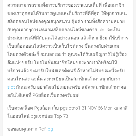
ความสามารถรวมทั้งการบริการของเราแบบเต็มที่ เพื่อสมาชิก
ของเราทุกคนได้รับการดูแลและก็บริการที่ดีที่สุด ให้ทุกการเล่น
สล็อตออนไลน์ของคุณสนุกสนาน คุ้มค่า รวมทั้งสื่อความหมาย
กับคุณมากๆการเล่นเกมสล็อตออนไลน์ของค่าย slot จะเป็น
ประสบการณ์ที่ดีกับคุณได้อย่างแน่อน แล้วก็หากยิ่งมาใช้บริการ
เว็บสล็อตออนไลน์คราวเป็นเว็บไซต์ตรง ขึ้นตรงกับค่ายเกม
โดยตรงด้วยล่ะก็ ผมบอกเลยว่า คุณจะได้รับเผชิญการ์ไม่รู้เรื่อง
ลืมแน่ๆขอรับ โปรโมชั่นสมาชิกใหม่ของพวกเราก็พร้อมให้
บริการแล้ว จะมารับโบนัสเครดิตฟรี ถ้าหากไม่รับขณะนี้จะรับ
ตอนไหนล่ะ ฉะนั้น ลงทะเบียนเป็นสมาชิกแล้วมาสนุกกับเรา
slot
กันนะครับ อย่าลังเลไปเลยนะครับ สมัครสมาชิกแล้วมาจอ
ยกันได้เลยที่ PGสล็อตเว็บตรงครับผม!
เว็บตรงสล็อต Pgสล็อต เว็บ pgslotno1 31 NOV 66 Monika คาสิ
โนออนไลน์ pgแจกบ่อย Top 73
ขอขอบคุณมาก Ref.
pg