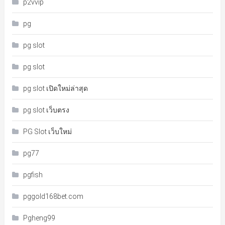
p2vvip
pg
pg slot
pg slot
pg slot เปิดใหม่ล่าสุด
pg slot เว็บตรง
PG Slot เว็บใหม่
pg77
pgfish
pggold168bet.com
Pgheng99