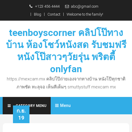
Skip
+123 456 4444
abc@gmail.com
to
Blog
Contact
Welcome to the family!
content
teenboyscorner คลิปโป๊ทาง
บ้าน ห้องโชว์หนังสด รับชมฟรี
หนังโป๊สาวๆวัยรุ่น พริตตี้
onlyfan
https://mexcam.mx คลิปโป๊ถ่ายเองจากทางบ้าน หนังโป๊ทุกชาติ
ภาพชัด ทะลุจอ เห็นหีเต็มๆ smuttystuff mexcam mx
Menu
CATEGORY MENU
ก.ย.
19