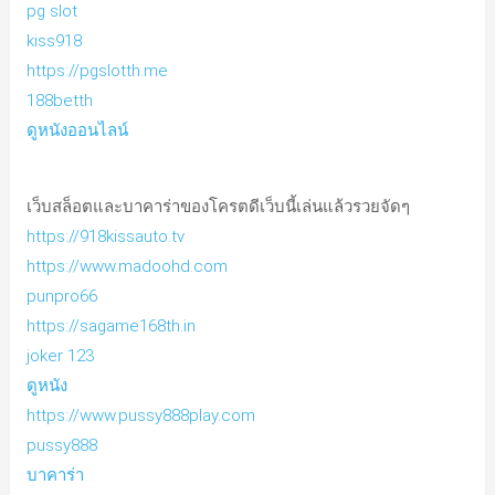
pg slot
kiss918
https://pgslotth.me
188betth
ดูหนังออนไลน์
เว็บสล็อตและบาคาร่าของโครตดีเว็บนี้เล่นแล้วรวยจัดๆ
https://918kissauto.tv
https://www.madoohd.com
punpro66
https://sagame168th.in
joker 123
ดูหนัง
https://www.pussy888play.com
pussy888
บาคาร่า