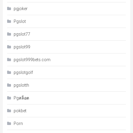
pgjoker
Pgslot
pgslot77
pgslot99
pgslot999bets.com
pgslotgolf
pgslotth
Pgสล็อต
pokbet
Porn