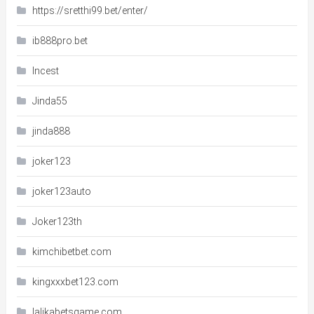
https://sretthi99.bet/enter/
ib888pro.bet
Incest
Jinda55
jinda888
joker123
joker123auto
Joker123th
kimchibetbet.com
kingxxxbet123.com
lalikabetsgame.com