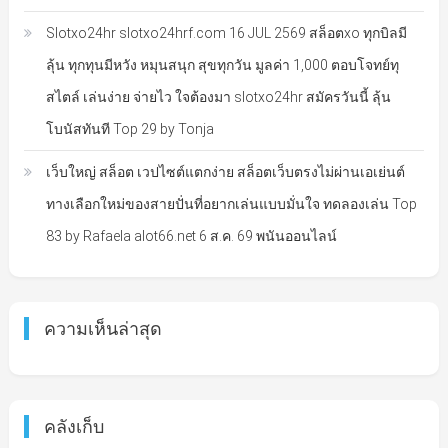
Slotxo24hr slotxo24hrf.com 16 JUL 2569 สล็อตxo ทุกบิลมี
ลุ้น ทุกทุนมีหวัง หมุนสนุก สุขทุกวัน มูลค่า 1,000 ตอบโจทย์ทุ
สไตล์ เล่นง่าย จ่ายไว ใจต้องมา slotxo24hr สมัครวันนี้ ลุ้น
โบนัสทันที Top 29 by Tonja
เว็บใหญ่ สล็อต เวปไซต์แตกง่าย สล็อตเว็บตรงไม่ผ่านเอเย่นต์
ทางเลือกใหม่ของสายปั่นที่อยากเล่นแบบมั่นใจ ทดลองเล่น Top
83 by Rafaela alot66.net 6 ส.ค. 69 พนันออนไลน์
ความเห็นล่าสุด
คลังเก็บ