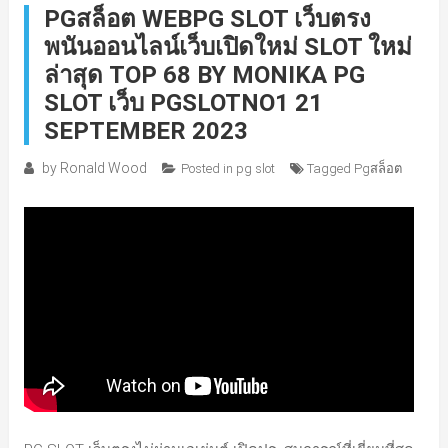
PGสล็อต WEBPG SLOT เว็บตรง
พนันออนไลน์เว็บเปิดใหม่ SLOT ใหม่
ล่าสุด TOP 68 BY MONIKA PG
SLOT เว็บ PGSLOTNO1 21
SEPTEMBER 2023
by
Ronald Wood
Posted in
pg slot
Tagged
Pgสล็อต