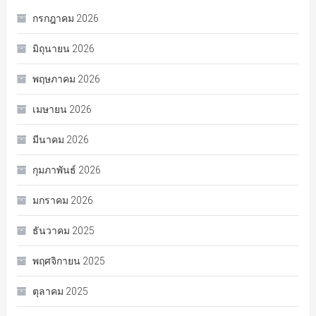
กรกฎาคม 2026
มิถุนายน 2026
พฤษภาคม 2026
เมษายน 2026
มีนาคม 2026
กุมภาพันธ์ 2026
มกราคม 2026
ธันวาคม 2025
พฤศจิกายน 2025
ตุลาคม 2025