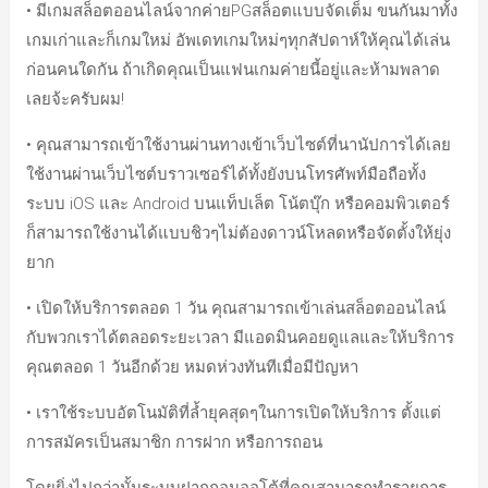
• มีเกมสล็อตออนไลน์จากค่ายPGสล็อตแบบจัดเต็ม ขนกันมาทั้ง
เกมเก่าและก็เกมใหม่ อัพเดทเกมใหม่ๆทุกสัปดาห์ให้คุณได้เล่น
ก่อนคนใดกัน ถ้าเกิดคุณเป็นแฟนเกมค่ายนี้อยู่และห้ามพลาด
เลยจ้ะครับผม!
• คุณสามารถเข้าใช้งานผ่านทางเข้าเว็บไซต์ที่นานัปการได้เลย
ใช้งานผ่านเว็บไซต์บราวเซอร์ได้ทั้งยังบนโทรศัพท์มือถือทั้ง
ระบบ iOS และ Android บนแท็ปเล็ต โน้ตบุ๊ก หรือคอมพิวเตอร์
ก็สามารถใช้งานได้แบบชิวๆไม่ต้องดาวน์โหลดหรือจัดตั้งให้ยุ่ง
ยาก
• เปิดให้บริการตลอด 1 วัน คุณสามารถเข้าเล่นสล็อตออนไลน์
กับพวกเราได้ตลอดระยะเวลา มีแอดมินคอยดูแลและให้บริการ
คุณตลอด 1 วันอีกด้วย หมดห่วงทันทีเมื่อมีปัญหา
• เราใช้ระบบอัตโนมัติที่ล้ำยุคสุดๆในการเปิดให้บริการ ตั้งแต่
การสมัครเป็นสมาชิก การฝาก หรือการถอน