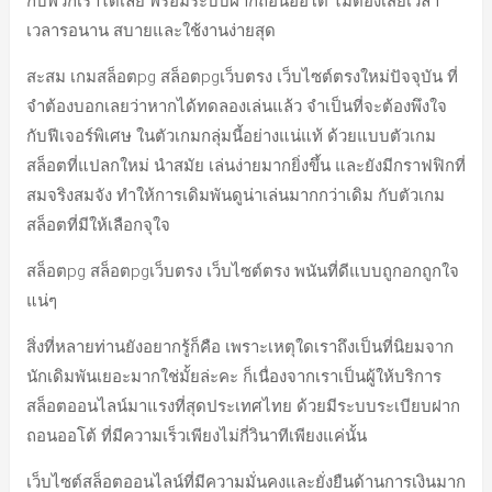
กับพวกเราได้เลย พร้อมระบบฝากถอนออโต้ ไม่ต้องเสียเวล่ำ
เวลารอนาน สบายและใช้งานง่ายสุด
สะสม เกมสล็อตpg สล็อตpgเว็บตรง เว็บไซต์ตรงใหม่ปัจจุบัน ที่
จำต้องบอกเลยว่าหากได้ทดลองเล่นแล้ว จำเป็นที่จะต้องพึงใจ
กับฟีเจอร์พิเศษ ในตัวเกมกลุ่มนี้อย่างแน่แท้ ด้วยแบบตัวเกม
สล็อตที่แปลกใหม่ นำสมัย เล่นง่ายมากยิ่งขึ้น และยังมีกราฟฟิกที่
สมจริงสมจัง ทำให้การเดิมพันดูน่าเล่นมากกว่าเดิม กับตัวเกม
สล็อตที่มีให้เลือกจุใจ
สล็อตpg สล็อตpgเว็บตรง เว็บไซต์ตรง พนันที่ดีแบบถูกอกถูกใจ
แน่ๆ
สิ่งที่หลายท่านยังอยากรู้ก็คือ เพราะเหตุใดเราถึงเป็นที่นิยมจาก
นักเดิมพันเยอะมากใช่มั้ยล่ะคะ ก็เนื่องจากเราเป็นผู้ให้บริการ
สล็อตออนไลน์มาแรงที่สุดประเทศไทย ด้วยมีระบบระเบียบฝาก
ถอนออโต้ ที่มีความเร็วเพียงไม่กี่วินาทีเพียงแค่นั้น
เว็บไซต์สล็อตออนไลน์ที่มีความมั่นคงและยั่งยืนด้านการเงินมาก