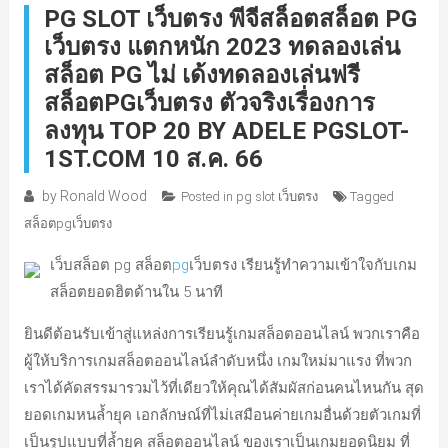
PG SLOT เว็บตรง พีจีสล็อตสล็อต PG
เว็บตรง แตกหนัก 2023 ทดลองเล่น
สล็อต PG ไม่ เด้งทดลองเล่นฟรี
สล็อตPGเว็บตรง ตัวจริงเรื่องการ
ลงทุน TOP 20 BY ADELE PGSLOT-
1ST.COM 10 ส.ค. 66
by
Ronald Wood
Posted in
pg slot เว็บตรง
Tagged
สล็อตpgเว็บตรง
เว็บสล็อต pg สล็อต
pg
เว็บตรง เรียนรู้ทำความเข้าใจกับเกม
สล็อตยอดฮิตด้านใน 5 นาที
ยินดีต้อนรับเข้าสู่แหล่งการเรียนรู้เกมสล็อตออนไลน์ พวกเราคือ
ผู้ให้บริการเกมสล็อตออนไลน์ลำดับหนึ่ง เกมใหม่มาแรง ที่พวก
เราได้คัดสรรมารวมไว้ที่เดียวให้คุณได้สัมผัสก่อนคนไหนกัน สุด
ยอดเกมหนล้ำยุค เอกลักษณ์ที่ไม่เสมือนค่ายเกมอื่นด้วยตัวเกมที่
เป็นรูปแบบที่ล้ำยุค สล็อตออนไลน์ ของเราเป็นเกมยอดนิยม ที่