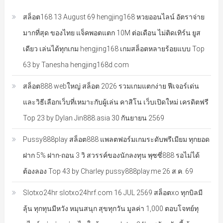
สล็อต168 13 August 69 hengjing168 หวยออนไลน์ อัตราจ่าย
มากที่สุด ของไทย แจ็คพอตแตก 10M ต่อเดือน ไม่ติดเทิร์น ยูส
เดียว เล่นได้ทุกเกม hengjing168 เกมสล็อตหลายร้อยแบบ Top
63 by Tanesha hengjing168d.com
สล็อต888 webใหญ่ สล็อต 2026 รวมเกมแตกง่าย ฟีเจอร์เด่น
และวิธีเลือกเว็บที่เหมาะกับผู้เล่น คาสิโน เว็บเปิดใหม่ เครดิตฟรี
Top 23 by Dylan Jin888.asia 30 กันยายน 2569
Pussy888play สล็อต888 แพลตฟอร์มเกมระดับพรีเมียม ทุกยอด
ฝาก 5% ฝาก-ถอน 3 วิ สวรรค์ของนักลงทุน พุซซี่888 รอไม่ได้
ต้องลอง Top 43 by Charley pussy888play.me 26 ส.ค. 69
Slotxo24hr slotxo24hrf.com 16 JUL 2569 สล็อตxo ทุกบิลมี
ลุ้น ทุกทุนมีหวัง หมุนสนุก สุขทุกวัน มูลค่า 1,000 ตอบโจทย์ทุ