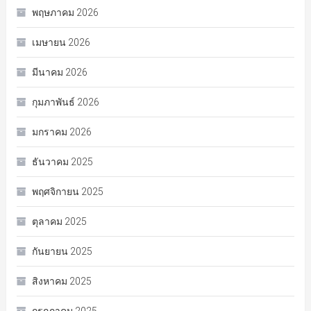
พฤษภาคม 2026
เมษายน 2026
มีนาคม 2026
กุมภาพันธ์ 2026
มกราคม 2026
ธันวาคม 2025
พฤศจิกายน 2025
ตุลาคม 2025
กันยายน 2025
สิงหาคม 2025