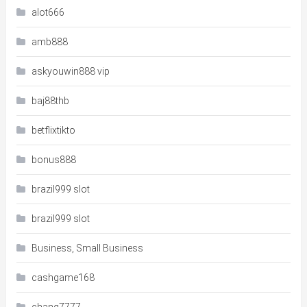
alot666
amb888
askyouwin888 vip
baj88thb
betflixtikto
bonus888
brazil999 slot
brazil999 slot
Business, Small Business
cashgame168