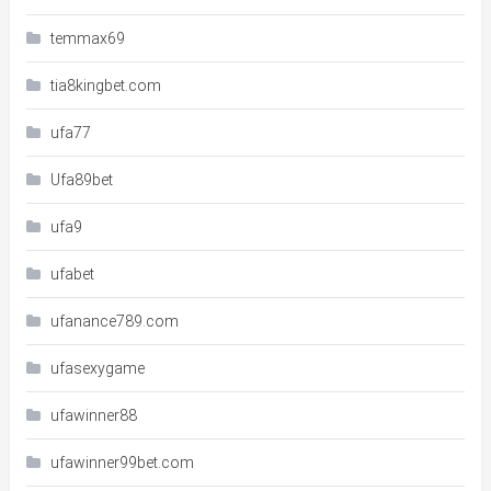
temmax69
tia8kingbet.com
ufa77
Ufa89bet
ufa9
ufabet
ufanance789.com
ufasexygame
ufawinner88
ufawinner99bet.com