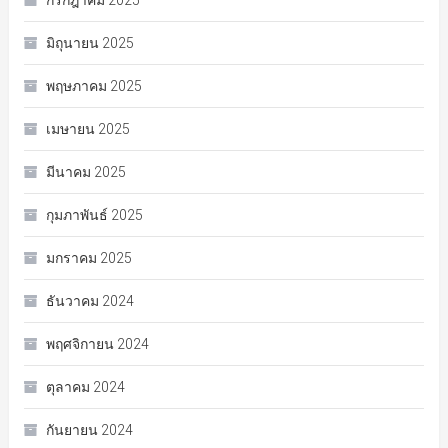
กรกฎาคม 2025
มิถุนายน 2025
พฤษภาคม 2025
เมษายน 2025
มีนาคม 2025
กุมภาพันธ์ 2025
มกราคม 2025
ธันวาคม 2024
พฤศจิกายน 2024
ตุลาคม 2024
กันยายน 2024