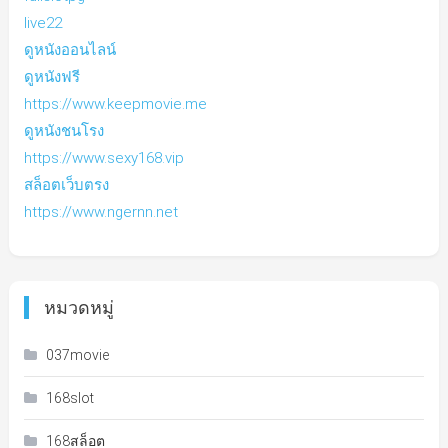
live22
ดูหนังออนไลน์
ดูหนังฟรี
https://www.keepmovie.me
ดูหนังชนโรง
https://www.sexy168.vip
สล็อตเว็บตรง
https://www.ngernn.net
หมวดหมู่
037movie
168slot
168สล็อต