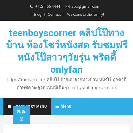
Skip
+123 456 4444
abc@gmail.com
to
Blog
Contact
Welcome to the family!
content
teenboyscorner คลิปโป๊ทาง
บ้าน ห้องโชว์หนังสด รับชมฟรี
หนังโป๊สาวๆวัยรุ่น พริตตี้
onlyfan
https://mexcam.mx คลิปโป๊ถ่ายเองจากทางบ้าน หนังโป๊ทุกชาติ
ภาพชัด ทะลุจอ เห็นหีเต็มๆ smuttystuff mexcam mx
Menu
CATEGORY MENU
ส.ค.
2