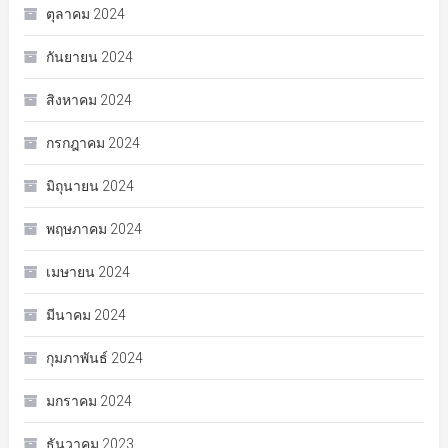
ตุลาคม 2024
กันยายน 2024
สิงหาคม 2024
กรกฎาคม 2024
มิถุนายน 2024
พฤษภาคม 2024
เมษายน 2024
มีนาคม 2024
กุมภาพันธ์ 2024
มกราคม 2024
ธันวาคม 2023