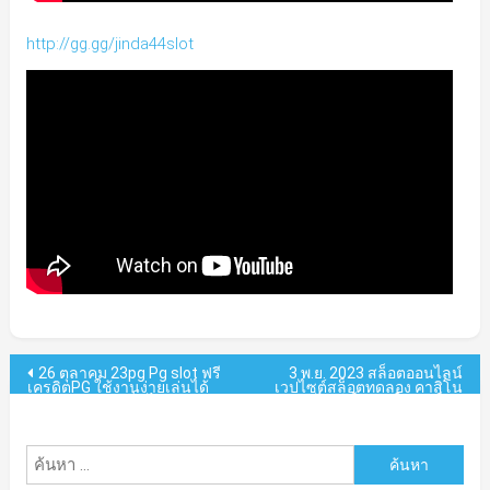
http://gg.gg/jinda44slot
แนะแนว
26 ตุลาคม 23pg Pg slot ฟรี
3 พ.ย. 2023 สล็อตออนไลน์
เครดิตPG ใช้งานง่ายเล่นได้
เวปไซต์สล็อตทดลอง คาสิโน
ค
24 ช.ม. pgslot ลื่นไหล Top 83
ออนไลน์เว็บเปิดใหม่ สล็อต
เรื่อง
by Malcolm Jinda888.vip
เครดิตฟรี Top 68 by Ken
ส
สล็อต happyangpao.com