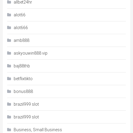
allbet24hr
alot66
alot666
amb888
askyouwin888 vip
baj88thb
betflixtikto
bonus888
brazil999 slot
brazil999 slot
Business, Small Business