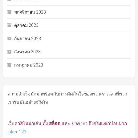
พฤศจิกายน 2023
ตุลาคม 2023
กันยายน 2023
สิงหาคม 2023
กรกฎาคม 2023
ความสำเร็จมักมาพร้อมกับการตัดสินใจของพวกเราเวลาที่พวก
เรารับมันอย่างจริงใจ
เว็บคาสิโนน่าเล่น ทั้ง
สล็อต
และ
บาคาร่า
ตึงจริงแตกบ่อยมาก
joker 123