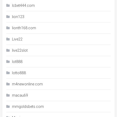
lcbet444.com
lion123
lionth168.com
Live22
live22slot
lot888
lotto888
m4newonline.com
macau69
mmgoldsbets.com