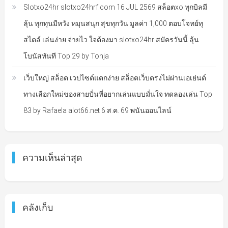
Slotxo24hr slotxo24hrf.com 16 JUL 2569 สล็อตxo ทุกบิลมี
ลุ้น ทุกทุนมีหวัง หมุนสนุก สุขทุกวัน มูลค่า 1,000 ตอบโจทย์ทุ
สไตล์ เล่นง่าย จ่ายไว ใจต้องมา slotxo24hr สมัครวันนี้ ลุ้น
โบนัสทันที Top 29 by Tonja
เว็บใหญ่ สล็อต เวปไซต์แตกง่าย สล็อตเว็บตรงไม่ผ่านเอเย่นต์
ทางเลือกใหม่ของสายปั่นที่อยากเล่นแบบมั่นใจ ทดลองเล่น Top
83 by Rafaela alot66.net 6 ส.ค. 69 พนันออนไลน์
ความเห็นล่าสุด
คลังเก็บ