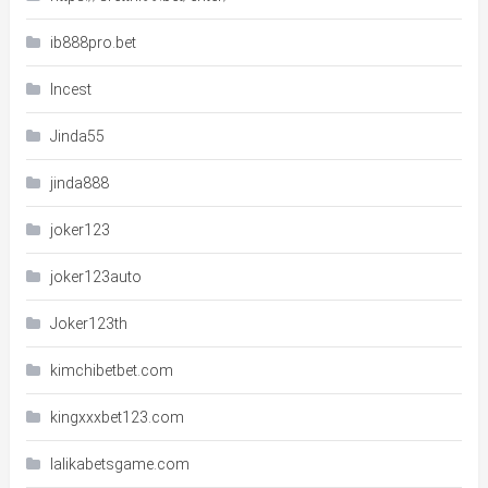
ib888pro.bet
Incest
Jinda55
jinda888
joker123
joker123auto
Joker123th
kimchibetbet.com
kingxxxbet123.com
lalikabetsgame.com