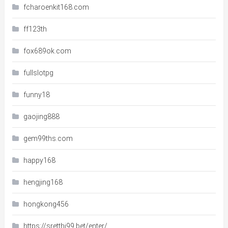
fcharoenkit168.com
ff123th
fox689ok.com
fullslotpg
funny18
gaojing888
gem99ths.com
happy168
hengjing168
hongkong456
https://sretthi99.bet/enter/