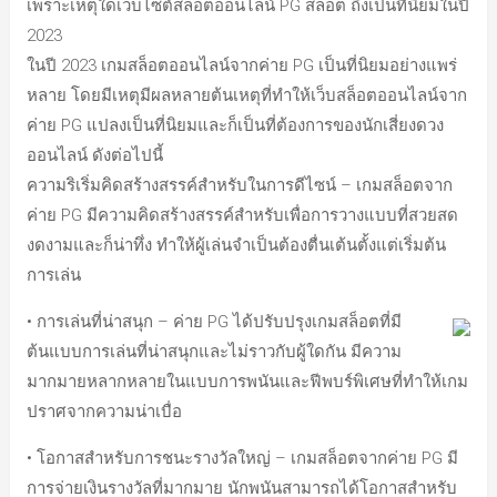
เพราะเหตุใดเว็บไซต์สล็อตออนไลน์ PG สล็อต ถึงเป็นที่นิยมในปี
2023
ในปี 2023 เกมสล็อตออนไลน์จากค่าย PG เป็นที่นิยมอย่างแพร่
หลาย โดยมีเหตุมีผลหลายต้นเหตุที่ทำให้เว็บสล็อตออนไลน์จาก
ค่าย PG แปลงเป็นที่นิยมและก็เป็นที่ต้องการของนักเสี่ยงดวง
ออนไลน์ ดังต่อไปนี้
ความริเริ่มคิดสร้างสรรค์สำหรับในการดีไซน์ – เกมสล็อตจาก
ค่าย PG มีความคิดสร้างสรรค์สำหรับเพื่อการวางแบบที่สวยสด
งดงามและก็น่าทึ่ง ทำให้ผู้เล่นจำเป็นต้องตื่นเต้นตั้งแต่เริ่มต้น
การเล่น
• การเล่นที่น่าสนุก – ค่าย PG ได้ปรับปรุงเกมสล็อตที่มี
ต้นแบบการเล่นที่น่าสนุกและไม่ราวกับผู้ใดกัน มีความ
มากมายหลากหลายในแบบการพนันและฟีพบร์พิเศษที่ทำให้เกม
ปราศจากความน่าเบื่อ
• โอกาสสำหรับการชนะรางวัลใหญ่ – เกมสล็อตจากค่าย PG มี
การจ่ายเงินรางวัลที่มากมาย นักพนันสามารถได้โอกาสสำหรับ