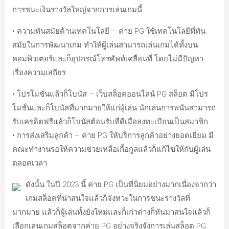
การชนะเงินรางวัลใหญ่จากการเล่นเกมนี้
• ความทันสมัยด้านเทคโนโลยี – ค่าย PG ใช้เทคโนโลยีที่ทัน
สมัยในการพัฒนาเกม ทำให้ผู้เล่นสามารถเล่นเกมได้ทั้งบน
คอมพิวเตอร์และก็อุปกรณ์โทรศัพท์เคลื่อนที่ โดยไม่มีปัญหา
เรื่องความเสถียร
• โปรโมชั่นแล้วก็โบนัส – เว็บสล็อตออนไลน์ PG สล็อต มีโปร
โมชั่นและก็โบนัสที่มากมายให้แก่ผู้เล่น นักเล่นการพนันสามารถ
รับเครดิตฟรีแล้วก็โบนัสต้อนรับที่ดีเมื่อลงทะเบียนเป็นสมาชิก
• การส่งเสริมลูกค้า – ค่าย PG ให้บริการลูกค้าอย่างยอดเยี่ยม มี
คณะทำงานรอให้ความช่วยเหลือเกื้อกูลแล้วก็แก้ไขให้กับผู้เล่น
ตลอดเวลา
ดังนั้น ในปี 2023 นี้ ค่าย PG เป็นที่นิยมอย่างมากเนื่องจากว่า
เกมสล็อตที่น่าสนใจแล้วก็จังหวะในการชนะรางวัลที่
มากมาย แล้วก็ผู้เล่นทั้งยังใหม่และก็เก่าต่างก็หันมาสนใจแล้วก็
เลือกเล่นเกมสล็อตจากค่าย PG อย่างจริงจังการเล่นสล็อต PG