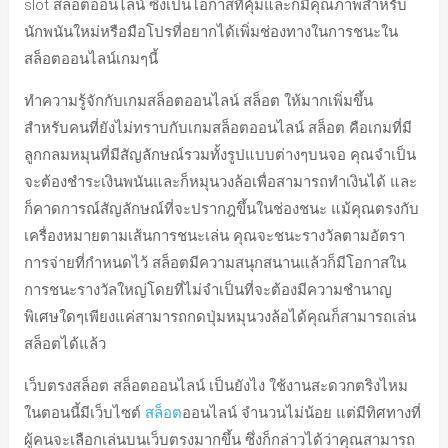
slot สล็อตออนไลน์ ซึ่งเป็นโอกาสที่คุ้มและก็มีคุณภาพสำหรับ
นักพนันใหม่หรือมือโปรที่อยากได้เพิ่มช่องทางในการชนะใน
สล็อตออนไลน์เกมๆนี้
ทำความรู้จักกับเกมสล็อตออนไลน์ สล็อต ให้มากเพิ่มขึ้น
สำหรับคนที่ยังไม่ทราบกับเกมสล็อตออนไลน์ สล็อต คือเกมที่มี
ลูกกลมหมุนที่มีสัญลักษณ์รวมทั้งรูปแบบต่างๆบนจอ คุณจำเป็น
จะต้องชำระเงินพนันและก็หมุนวงล้อเพื่อสามารถทำเงินได้ และ
ก็คาดการณ์สัญลักษณ์ที่จะปรากฎขึ้นในช่องชนะ แม้คุณตรงกับ
เครื่องหมายตามเส้นการชนะเล่น คุณจะชนะรางวัลตามอัตรา
การจ่ายที่กำหนดไว้ สล็อตมีความสนุกสนานแล้วก็มีโอกาสใน
การชนะรางวัลใหญ่โดยที่ไม่จำเป็นที่จะต้องมีความชำนาญ
พิเศษใดๆเพียงแค่สามารถกดปุ่มหมุนวงล้อได้คุณก็สามารถเล่น
สล็อตได้แล้ว
เว็บตรงสล็อต สล็อตออนไลน์ เป็นยังไง ใช้งานสะดวกตริงไหม
ในตอนนี้มีเว็บไซต์
สล็อต
ออนไลน์ จำนวนไม่น้อย แต่มีทิศทางที่
ผู้คนจะเลือกเล่นบนเว็บตรงมากขึ้น ซึ่งก็กล่าวได้ว่าคุณสามารถ