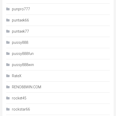
punpro777
puntaek66
puntaek77
pussy888
pussy888fun
pussy888win
RateX
RENO88WIN.COM
rocket45
rockstar66