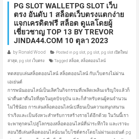
PG SLOT WALLETPG SLOT เว็บ
ตรง อันดับ 1 สล็อตเว็บตรงแตกง่าย
แจกเครดิตฟรี สล็อต ดูแลโดยผู้
เชี่ยวชาญ TOP 13 BY TREVOR
JINDA44.COM 10 ตุลา 2023
by
Ronald Wood
Posted in
pg slot
,
pg slot
,
pg slot เปิดใหม่
ล่าสุด
,
pg slot เว็บตรง
Tagged
สล็อต
,
สล็อตออนไลน์
ทดสอบเล่นสล็อตออนไลน์ สล็อตออนไลน์ กับเว็บตรงไม่ผ่าน
เอเย่นต์
การพนันออนไลน์เป็นเลิศในกิจกรรมที่เพลิดเพลินเจริญใจแล้วก็
น่าตื่นตาตื่นใจที่สุดในยุคปัจจุบัน และก็สำหรับคนผู้คนจำนวน
ไม่ใช้น้อย การเล่นสล็อตออนไลน์เปลี่ยนเป็นความสนุกสนาน
ร่าเริงและเป็นจังหวะสำหรับการสร้างรายได้อีกด้วย ในวันนี้เรา
จะพาทุกคนไปสู่โลกของสล็อตออนไลน์ที่น่าระทึกใจ และเราจะ
สอนวิธีเล่นสล็อตออนไลน์บนเว็บไซต์ตรงโดยไม่ผ่านเอเย่นต์ pg