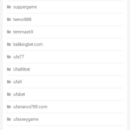
suppergame
teenoi888
temmax69
tia8kingbet.com
ufa77
Ufa89bet
ufa9
ufabet
ufanance789.com
ufasexygame