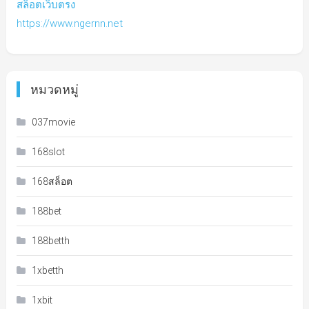
สล็อตเว็บตรง
https://www.ngernn.net
หมวดหมู่
037movie
168slot
168สล็อต
188bet
188betth
1xbetth
1xbit