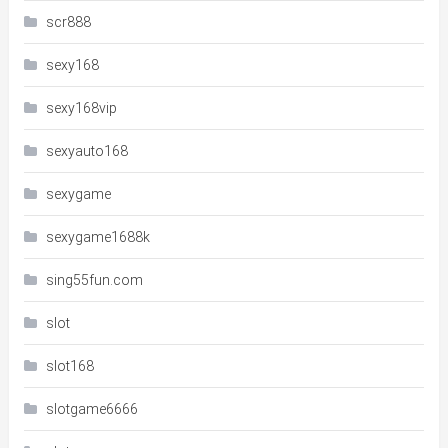
scr888
sexy168
sexy168vip
sexyauto168
sexygame
sexygame1688k
sing55fun.com
slot
slot168
slotgame6666