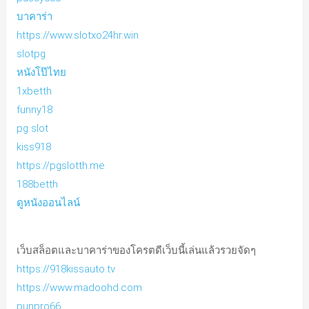
บาคาร่า
https://www.slotxo24hr.win
slotpg
หนังโป๊ไทย
1xbetth
funny18
pg slot
kiss918
https://pgslotth.me
188betth
ดูหนังออนไลน์
เว็บสล็อตและบาคาร่าของโครตดีเว็บนี้เล่นแล้วรวยจัดๆ
https://918kissauto.tv
https://www.madoohd.com
punpro66