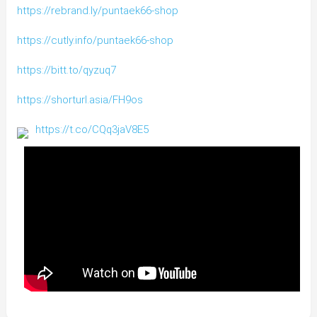
https://rebrand.ly/puntaek66-shop
https://cutly.info/puntaek66-shop
https://bitt.to/qyzuq7
https://shorturl.asia/FH9os
https://t.co/CQq3jaV8E5