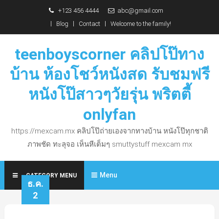
Skip
+123 456 4444
abc@gmail.com
to
Blog
Contact
Welcome to the family!
content
teenboyscorner คลิปโป๊ทาง
บ้าน ห้องโชว์หนังสด รับชมฟรี
หนังโป๊สาวๆวัยรุ่น พริตตี้
onlyfan
https://mexcam.mx คลิปโป๊ถ่ายเองจากทางบ้าน หนังโป๊ทุกชาติ
ภาพชัด ทะลุจอ เห็นหีเต็มๆ smuttystuff mexcam mx
Menu
CATEGORY MENU
ธ.ค.
2