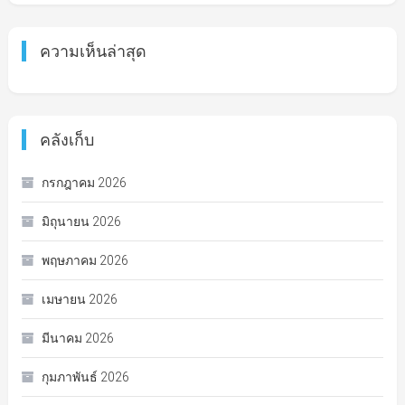
ความเห็นล่าสุด
คลังเก็บ
กรกฎาคม 2026
มิถุนายน 2026
พฤษภาคม 2026
เมษายน 2026
มีนาคม 2026
กุมภาพันธ์ 2026