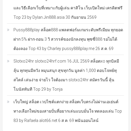
และวิธีเลือกเว็บที่เหมาะกับผู้เล่น คาสิโน เว็บเปิดใหม่ เครดิตฟรี
Top 23 by Dylan Jin888.asia 30 กันยายน 2569
Pussy888play สล็อต888 แพลตฟอร์มเกมระดับพรีเมียม ทุกยอด
ฝาก 5% ฝาก-ถอน 3 วิ สวรรค์ของนักลงทุน พุซซี่888 รอไม่ได้
ต้องลอง Top 43 by Charley pussy888play.me 26 ส.ค. 69
Slotxo24hr slotxo24hrf.com 16 JUL 2569 สล็อตxo ทุกบิลมี
ลุ้น ทุกทุนมีหวัง หมุนสนุก สุขทุกวัน มูลค่า 1,000 ตอบโจทย์ทุ
สไตล์ เล่นง่าย จ่ายไว ใจต้องมา slotxo24hr สมัครวันนี้ ลุ้น
โบนัสทันที Top 29 by Tonja
เว็บใหญ่ สล็อต เวปไซต์แตกง่าย สล็อตเว็บตรงไม่ผ่านเอเย่นต์
ทางเลือกใหม่ของสายปั่นที่อยากเล่นแบบมั่นใจ ทดลองเล่น Top
83 by Rafaela alot66.net 6 ส.ค. 69 พนันออนไลน์