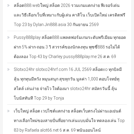
สล็อต888 webใหญ่ สล็อต 2026 รวมเกมแตกง่าย ฟีเจอร์เด่น
และวิธีเลือกเว็บที่เหมาะกับผู้เล่น คาสิโน เว็บเปิดใหม่ เครดิตฟรี
Top 23 by Dylan Jin888.asia 30 กันยายน 2569
Pussy888play สล็อต888 แพลตฟอร์มเกมระดับพรีเมียม ทุกยอด
ฝาก 5% ฝาก-ถอน 3 วิ สวรรค์ของนักลงทุน พุซซี่888 รอไม่ได้
ต้องลอง Top 43 by Charley pussy888play.me 26 ส.ค. 69
Slotxo24hr slotxo24hrf.com 16 JUL 2569 สล็อตxo ทุกบิลมี
ลุ้น ทุกทุนมีหวัง หมุนสนุก สุขทุกวัน มูลค่า 1,000 ตอบโจทย์ทุ
สไตล์ เล่นง่าย จ่ายไว ใจต้องมา slotxo24hr สมัครวันนี้ ลุ้น
โบนัสทันที Top 29 by Tonja
เว็บใหญ่ สล็อต เวปไซต์แตกง่าย สล็อตเว็บตรงไม่ผ่านเอเย่นต์
ทางเลือกใหม่ของสายปั่นที่อยากเล่นแบบมั่นใจ ทดลองเล่น Top
83 by Rafaela alot66.net 6 ส.ค. 69 พนันออนไลน์