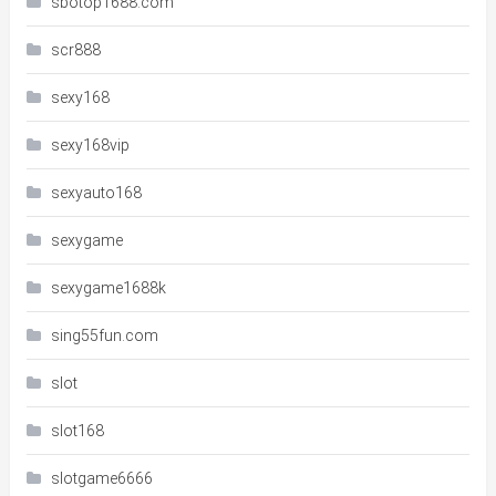
sbotop1688.com
scr888
sexy168
sexy168vip
sexyauto168
sexygame
sexygame1688k
sing55fun.com
slot
slot168
slotgame6666