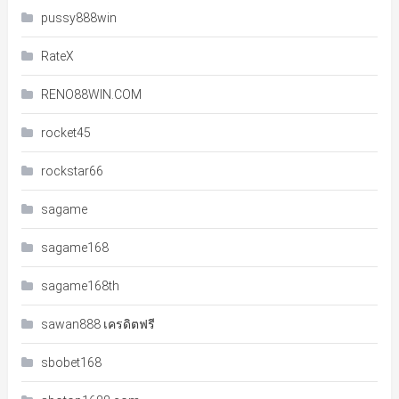
pussy888win
RateX
RENO88WIN.COM
rocket45
rockstar66
sagame
sagame168
sagame168th
sawan888 เครดิตฟรี
sbobet168