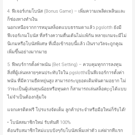
4. ฟีเจอร์เกมโบนัส (Bonus Game) – เพิ่มความเพลิดเพลินและ
ก็ช่องทางทำเงิน
นอกเหนือจากการหมุนสล็อตแบบธรรมดาแล้ว pgslotth ยังมี
ฟีเจอร์เกมโบนัส ที่สร้างความตื่นเต้นไม่แพ้กัน หลายเกมจะมีไม่
นิเกมหรือโบนัสพิเศษ ที่เมื่อเข้ารอบนี้แล้ว เงินรางวัลจะถูกคูณ
เพิ่มขึ้นอย่างมากมาย
5. ฟีพบร์การตั้งค่าพนัน (Bet Setting) – ควบคุมทุกการลงทุน
สิ่งที่ผู้เล่นหลายๆคนประทับใจใน pgslotthเป็นฟีเจอร์การตั้งค่า
พนัน ที่มีความยืดหยุ่นสูง สามารถระบุยอดเดิมพันตามอยาก ไม่
ว่าจะเป็นผู้เล่นทุนน้อยหรือทุนดก ก็สามารถเล่นสล็อตpgได้แบบ
ไม่จำเป็นต้องกลุ้มใจ
แจกเครดิตฟรี โปรแรงจัดเต็ม ลูกค้าประจำหรือมือใหม่ก็รับได้!
• โบนัสสมาชิกใหม่ รับทันที 100%
ต้อนรับสมาชิกใหม่แบบปังๆกับโบนัสเพิ่มเท่าตัว แค่ฝากทีแรก