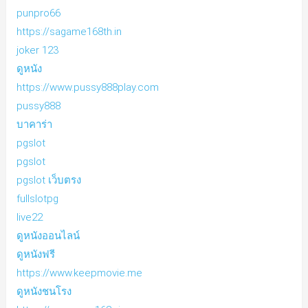
punpro66
https://sagame168th.in
joker 123
ดูหนัง
https://www.pussy888play.com
pussy888
บาคาร่า
pgslot
pgslot
pgslot เว็บตรง
fullslotpg
live22
ดูหนังออนไลน์
ดูหนังฟรี
https://www.keepmovie.me
ดูหนังชนโรง