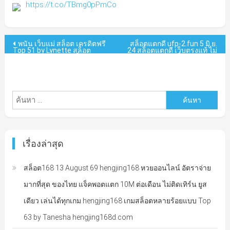
https://t.co/TBmg0pPmCo
แนะแนว
พนัน เว็บแม่ สล็อต เครดิตฟรี
สล็อตแตกดี ufp-2.fun 5 มิ.ย.
Top 51 by Lynette สล็อต
24 สล็อตแตกดี เว็บตรงแท้ ไม่
ค
Faro168.world 23 สล็อต เวป
ผ่านเอเย่นต์ปั่นสล็อต ฟรี ฝาก-
เรื่อง
ไซต์แตกง่าย สมัคร สล็อต168
ถอน อัตโนมัติทดลองฟรีทุก
ส
วันนี้ รับเครดิตฟรีทันที ก.ค. 68
ค่าย สล็อตแตกดี ลุ้นรับโบนัส
ก้อนโตได้เลย Top 65 by
Alfie
เรื่องล่าสุด
สล็อต168 13 August 69 hengjing168 หวยออนไลน์ อัตราจ่าย
มากที่สุด ของไทย แจ็คพอตแตก 10M ต่อเดือน ไม่ติดเทิร์น ยูส
เดียว เล่นได้ทุกเกม hengjing168 เกมสล็อตหลายร้อยแบบ Top
63 by Tanesha hengjing168d.com