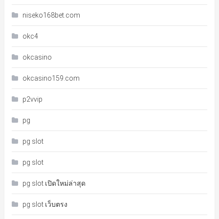
niseko168bet.com
okc4
okcasino
okcasino159.com
p2vvip
pg
pg slot
pg slot
pg slot เปิดใหม่ล่าสุด
pg slot เว็บตรง