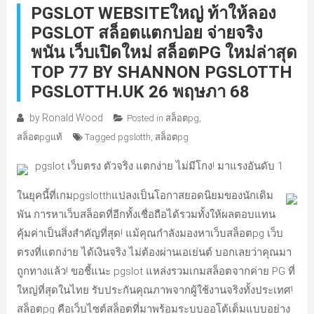
PGSLOT WEBSITEใหญ่ ท้าให้ลอง
PGSLOT สล็อตแตกบ่อย จ่ายจริง
พนัน เว็บเปิดใหม่ สล็อตPG ใหม่ล่าสุด
TOP 77 BY SHANNON PGSLOTTH
PGSLOTTH.UK 26 พฤษภา 68
by
Ronald Wood
Posted in
สล็อตpg
,
สล็อตpgแท้
Tagged
pgslotth
,
สล็อตpg
pgslot เว็บตรง ตัวจริง แตกง่าย ไม่มีโกง! มาแรงอันดับ 1
ในยุคนี้ที่เกมpgslotthแปลงเป็นโอกาสยอดนิยมของนักเดิม
พัน การหาเว็บสล็อตที่อีกทั้งเชื่อถือได้รวมทั้งให้ผลตอบแทน
คุ้มค่าเป็นสิ่งสำคัญที่สุด! แม้คุณกำลังมองหาเว็บสล็อตpg เว็บ
ตรงที่แตกง่าย ได้เงินจริง ไม่ต้องผ่านเอเย่นต์ บอกเลยว่าคุณมา
ถูกทางแล้ว! ขอชี้แนะ pgslot แหล่งรวมเกมสล็อตจากค่าย PG ที่
ใหญ่ที่สุดในไทย รับประกันคุณภาพจากผู้ใช้งานจริงทั้งประเทศ!
สล็อตpg คือเว็บไซต์สล็อตที่มาพร้อมระบบออโต้เต็มแบบอย่าง