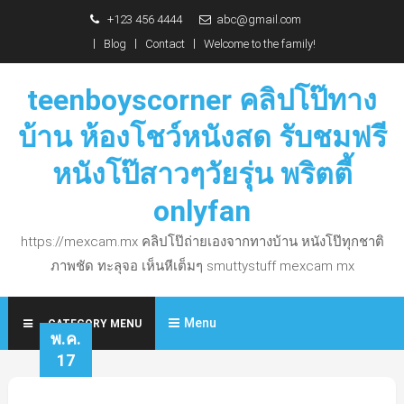
Skip
+123 456 4444
abc@gmail.com
to
Blog
Contact
Welcome to the family!
content
teenboyscorner คลิปโป๊ทาง
บ้าน ห้องโชว์หนังสด รับชมฟรี
หนังโป๊สาวๆวัยรุ่น พริตตี้
onlyfan
https://mexcam.mx คลิปโป๊ถ่ายเองจากทางบ้าน หนังโป๊ทุกชาติ
ภาพชัด ทะลุจอ เห็นหีเต็มๆ smuttystuff mexcam mx
Menu
CATEGORY MENU
พ.ค.
17