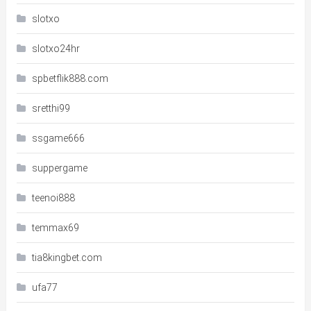
slotxo
slotxo24hr
spbetflik888.com
sretthi99
ssgame666
suppergame
teenoi888
temmax69
tia8kingbet.com
ufa77