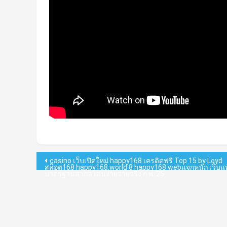
แนะแนว
casino เว็บเปิดใหม่ happy168 เครดิตฟรี Top 15 by Loyd
สล็อต168 happy168.world 8 happy168 webแจกหนัก เว็บแท
มาตรฐานสากล เล่นง่ายจ่ายจริง ก.พ. 25
เรื่อง