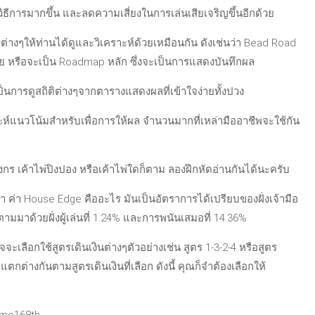
ิธีการมากขึ้น และลดความเสี่ยงในการเล่นเสียเจริญขึ้นอีกด้วย
ต่างๆให้ท่านได้ดูและวิเคราะห์ด้วยเหมือนกัน ดังเช่นว่า Bead Road
ง่าย หรือจะเป็น Roadmap หลัก ซึ่งจะเป็นการแสดงบันทึกผล
ด เป็นการดูสถิติต่างๆจากตารางแสดงผลที่เข้าใจง่ายทั้งปวง
์แนวโน้มสำหรับเพื่อการให้ผล จำนวนมากที่เหล่ามืออาชีพจะใช้กัน
มังกร เค้าไพ่ปิงปอง หรือเค้าไพ่ใดก็ตาม ลองฝึกหัดอ่านกันได้นะครับ
ว่า ค่า House Edge คืออะไร มันเป็นอัตราการได้เปรียบของฝั่งเจ้ามือ
% ตามมาด้วยฝั่งผู้เล่นที่ 1.24% และการพนันเสมอที่ 14.36%
จจะเลือกใช้สูตรเดินเงินต่างๆตัวอย่างเช่น สูตร 1-3-2-4 หรือสูตร
่แตกต่างกันตามสูตรเดินเงินที่เลือก ดังนี้ คุณก็จำต้องเลือกให้