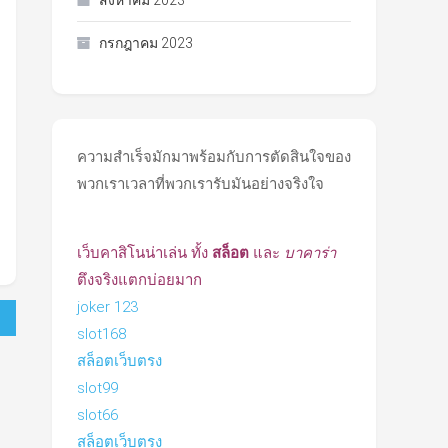
สิงหาคม 2023
กรกฎาคม 2023
ความสำเร็จมักมาพร้อมกับการตัดสินใจของ
พวกเราเวลาที่พวกเรารับมันอย่างจริงใจ
เว็บคาสิโนน่าเล่น ทั้ง
สล็อต
และ
บาคาร่า
ตึงจริงแตกบ่อยมาก
joker 123
slot168
สล็อตเว็บตรง
slot99
slot66
สล็อตเว็บตรง