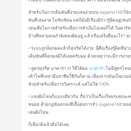
เรื่องเข้าใจผิดเกี่ยวกับการเล่นบาคาร่าออนไลน์บน sa
สำหรับในการเดิมพันที่ง่ายแสนง่ายบน sagame168 ก็ยังมีเร
พันที่เล่นง่าย ไม่ซับซ้อน แต่ก็ยังมีเรื่องมีราวรู้ผิดอยู่
เล่นเสียโอกาสสำหรับเพื่อการทำเงินไปเลยก็ได้ ในพาร์
บ้างที่หลายคนกำลังหลงผิดอยู่ แล้วเรื่องจริงคืออะไ
• ระบบถูกล็อกผลแล้วก็ทุจริตได้ง่าย: นี่คือเรื่องรู้ผิดที
เดิมพันที่ล็อกผลมิได้เลยครับผม ด้วยเหตุว่าจะมีการถ่
• สูตรทุจริต บาคาร่า AI ใช้ได้ผล:
บาคาร่า
ไม่มีสูตรไหน
เค้าไพ่ที่เหล่ามืออาชีพใช้กันก็ตาม เนื่องจากมันเป็นเก
ช่วยสำหรับเพื่อการวิเคราะห์ แต่ไม่ใช่ 100%
• แทงฝั่งไหนก็แบบเดียวกัน: ถือว่าเป็นเรื่องใหม่ๆเลยนะค
หน่อย ด้วยกฎข้อตกลงที่เอื้อต่อการจั่ว sagame168 ขอ
เล่นฝั่งไหน
ก็เลือกฝั่งเจ้ามือได้เลย