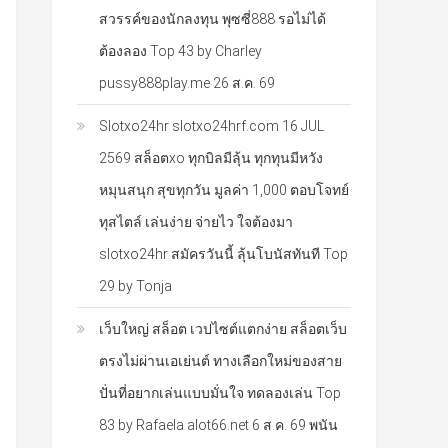
สวรรค์ของนักลงทุน พุซซี่888 รอไม่ได้
ต้องลอง Top 43 by Charley
pussy888play.me 26 ส.ค. 69
Slotxo24hr slotxo24hrf.com 16 JUL
2569 สล็อตxo ทุกบิลมีลุ้น ทุกทุนมีหวัง
หมุนสนุก สุขทุกวัน มูลค่า 1,000 ตอบโจทย์
ทุสไตล์ เล่นง่าย จ่ายไว ใจต้องมา
slotxo24hr สมัครวันนี้ ลุ้นโบนัสทันที Top
29 by Tonja
เว็บใหญ่ สล็อต เวปไซต์แตกง่าย สล็อตเว็บ
ตรงไม่ผ่านเอเย่นต์ ทางเลือกใหม่ของสาย
ปั่นที่อยากเล่นแบบมั่นใจ ทดลองเล่น Top
83 by Rafaela alot66.net 6 ส.ค. 69 พนัน