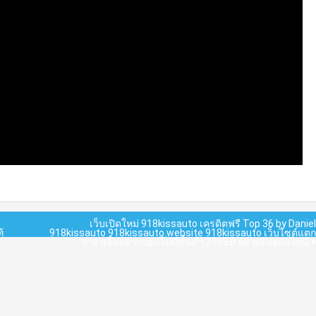
เว็บเปิดใหม่ 918kissauto เครดิตฟรี Top 36 by Daniel
้
918kissauto 918kissauto.website 918kissauto เว็บไซต์แตก
ง่าย สล็อตฝากถอนไม่มีขั้นต่ำ 21 FEB 68 พนันออนไลน์