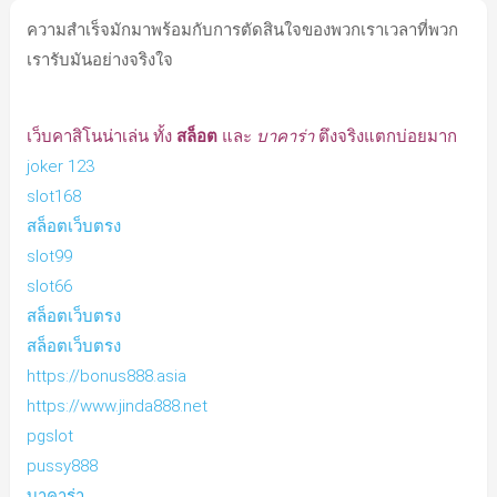
ความสำเร็จมักมาพร้อมกับการตัดสินใจของพวกเราเวลาที่พวก
เรารับมันอย่างจริงใจ
เว็บคาสิโนน่าเล่น ทั้ง
สล็อต
และ
บาคาร่า
ตึงจริงแตกบ่อยมาก
joker 123
slot168
สล็อตเว็บตรง
slot99
slot66
สล็อตเว็บตรง
สล็อตเว็บตรง
https://bonus888.asia
https://www.jinda888.net
pgslot
pussy888
บาคาร่า