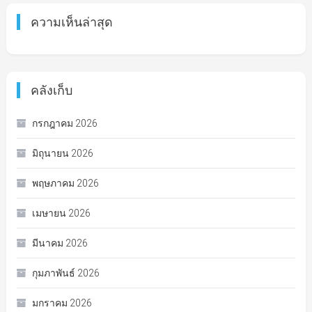
ความเห็นล่าสุด
คลังเก็บ
กรกฎาคม 2026
มิถุนายน 2026
พฤษภาคม 2026
เมษายน 2026
มีนาคม 2026
กุมภาพันธ์ 2026
มกราคม 2026