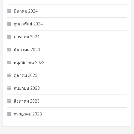
มีนาคม 2024
กุมภาพันธ์ 2024
มกราคม 2024
ธันวาคม 2023
พฤศจิกายน 2023
ตุลาคม 2023
กันยายน 2023
สิงหาคม 2023
กรกฎาคม 2023