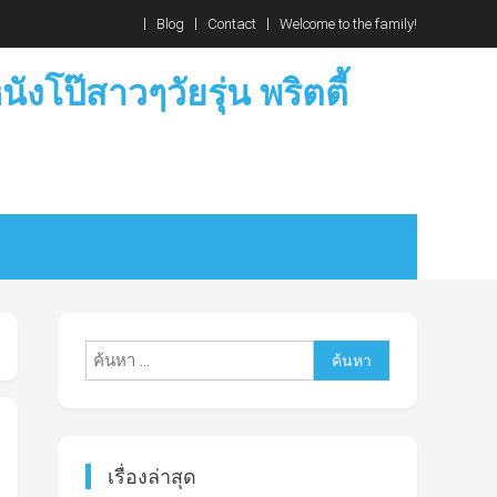
Blog
Contact
Welcome to the family!
งโป๊สาวๆวัยรุ่น พริตตี้
ค้นหา
สำหรับ:
เรื่องล่าสุด