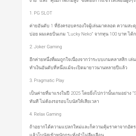
ง่าย” และ “คุณภาพเกมสูง” ซึ่งต้องการแชร์ให้เพื่อนฝูงๆ
1. PG SLOT
ค่ายอันดับ 1 ที่ยังครอบครองใจผู้เล่นมาตลอด ความสะ
บ่อย ผมเคยปั่นเกม “Lucky Neko” จากทุน 100 บาท ได้กล
2. Joker Gaming
อีกค่ายหนึ่งที่ผมถูกใจเนื่องจากว่าระบบเกมคลาสสิก เล่น
ทำเงินอันดับที่หนึ่งแม้จะเปิดมายาวนานหลายปีแล้ว
3. Pragmatic Play
เป็นค่ายที่มาแรงในปี 2025 โดยยิ่งไปกว่านั้นเกมอย่าง “
ทันที ไม่ต้องรอรอบโบนัสให้เสียเวลา
4. Relax Gaming
ถ้าอยากได้ความแปลกใหม่และก็ความคุ้มราคาจากอัตรา
แล้วโบนัสเข้าหนักกระทั่งจำไม่ลืมเลือน