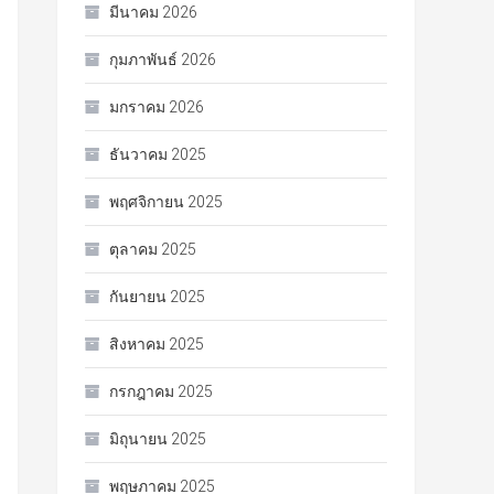
มีนาคม 2026
กุมภาพันธ์ 2026
มกราคม 2026
ธันวาคม 2025
พฤศจิกายน 2025
ตุลาคม 2025
กันยายน 2025
สิงหาคม 2025
กรกฎาคม 2025
มิถุนายน 2025
พฤษภาคม 2025