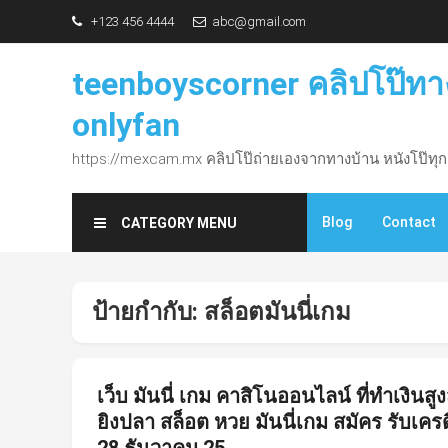
Skip
+123 456 4444
abc@gmail.com
to
content
teenboyscorner คลิปโป๊ทางบ
onlyfan
https://mexcam.mx คลิปโป๊ถ่ายเองจากทางบ้าน หนังโป๊ทุก
Blog
Contact
CATEGORY MENU
ป้ายกำกับ:
สล็อตมันนี่เกม
เว็บ มันนี่ เกม คาสิโนออนไลน์ ที่ทำเงินส
ยิงปลา สล็อต หวย มันนี่เกม สมัคร รับ