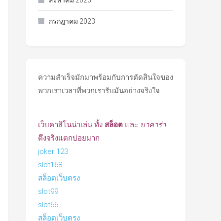
สิงหาคม 2023
กรกฎาคม 2023
ความสำเร็จมักมาพร้อมกับการตัดสินใจของ
พวกเราเวลาที่พวกเรารับมันอย่างจริงใจ
เว็บคาสิโนน่าเล่น ทั้ง
สล็อต
และ
บาคาร่า
ตึงจริงแตกบ่อยมาก
joker 123
slot168
สล็อตเว็บตรง
slot99
slot66
สล็อตเว็บตรง