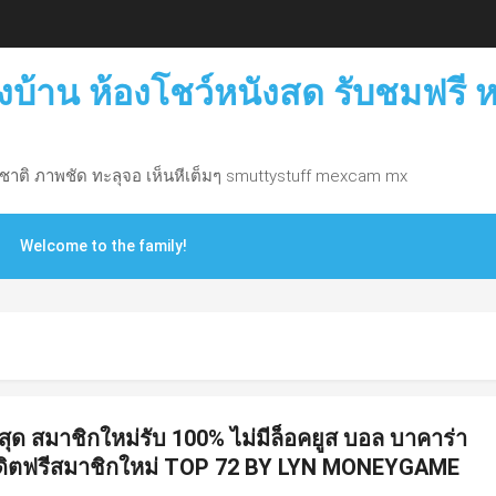
้าน ห้องโชว์หนังสด รับชมฟรี หนั
ชาติ ภาพชัด ทะลุจอ เห็นหีเต็มๆ smuttystuff mexcam mx
Welcome to the family!
ูงสุด สมาชิกใหม่รับ 100% ไม่มีล็อคยูส บอล บาคาร่า
เครดิตฟรีสมาชิกใหม่ TOP 72 BY LYN MONEYGAME