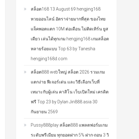
สล็อต168 13 August 69 hengjing168
หวยออนไลน์ อัตราจ่ายมากที่สุด ของไทย
แจ็คพอตแตก 10M ต่อเดือน ไม่ติดเทิร์น ยูส
เดียว เล่นได้ทุกเกม hengjing168 เกมสล็อต
หลายร้อยแบบ Top 63 by Tanesha
hengjing168d.com
สล็อต888 webใหญ่ สล็อต 2026 รวมเกม
แตกง่าย ฟีเจอร์เด่น และวิธีเลือกเว็บที่
เหมาะกับผู้เล่น คาสิโน เว็บเปิดใหม่ เครดิต
ฟรี Top 23 by Dylan Jin888.asia 30
กันยายน 2569
Pussy888play สล็อต888 แพลตฟอร์มเกม
ระดับพรีเมียม ทุกยอดฝาก 5% ฝาก-ถอน 3 วิ