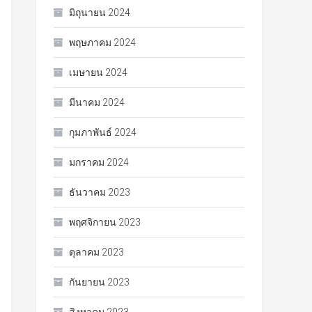
มิถุนายน 2024
พฤษภาคม 2024
เมษายน 2024
มีนาคม 2024
กุมภาพันธ์ 2024
มกราคม 2024
ธันวาคม 2023
พฤศจิกายน 2023
ตุลาคม 2023
กันยายน 2023