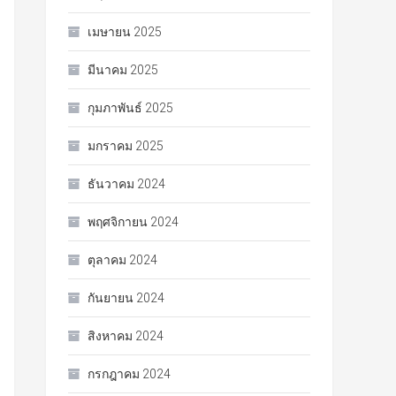
เมษายน 2025
มีนาคม 2025
กุมภาพันธ์ 2025
มกราคม 2025
ธันวาคม 2024
พฤศจิกายน 2024
ตุลาคม 2024
กันยายน 2024
สิงหาคม 2024
กรกฎาคม 2024