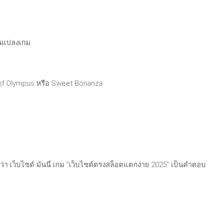
ยนแปลงเกม
s of Olympus หรือ Sweet Bonanza
 เว็บไซต์ มันนี่ เกม “เว็บไซต์ตรงสล็อตแตกง่าย 2025” เป็นคำตอบ