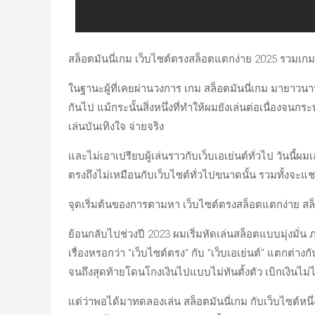
สล็อตมันนี่เกม เว็บไซต์ตรงสล็อตแตกง่าย 2025 รวมเกม
ในฐานะผู้ที่เคยผ่านวงการ เกม สล็อตมันนี่เกม มายาวนาน
กันไป แม้กระนั้นสิ่งหนึ่งที่ทำให้ผมยังเล่นต่อเนื่องจนกร
เล่นบันเทิงใจ จ่ายจริง
และไม่เอาเปรียบผู้เล่นราวกับเว็บเอเย่นต์ทั่วไป วันนี้
ตรงถึงไม่เหมือนกับเว็บไซต์ทั่วไปขนาดนั้น รวมทั้งจะแชร
จุดเริ่มต้นของการตามหา เว็บไซต์ตรงสล็อตแตกง่าย สล็
ย้อนกลับไปช่วงปี 2023 ผมเริ่มหัดเล่นสล็อตแบบมุ่งมั่น
เรื่องหรอกว่า “เว็บไซต์ตรง” กับ “เว็บเอเย่นต์” แตกต่า
จนถึงสุดท้ายโดนโกงเงินไปแบบไม่ทันตั้งตัว เบิกเงินไม่
แต่ว่าพอได้มาทดลองเล่น สล็อตมันนี่เกม กับเว็บไซต์หนึ่ง