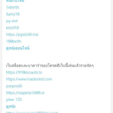
หนังโป๊ไทย
1xbetth
funny18
pg slot
kiss918
https://pgslotth.me
188betth
ดูหนังออนไลน์
เว็บสล็อตและบาคาร่าของโครตดีเว็บนี้เล่นแล้วรวยจัดๆ
https://918kissauto.tv
https://www.madoohd.com
punpro66
https://sagame168th.in
joker 123
ดูหนัง