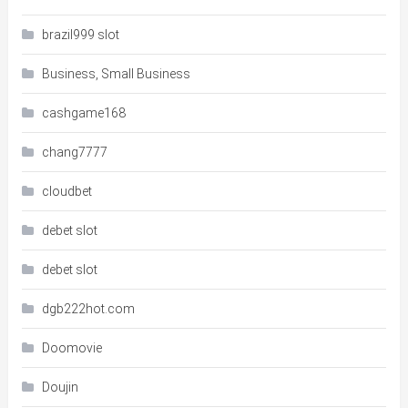
brazil999 slot
Business, Small Business
cashgame168
chang7777
cloudbet
debet slot
debet slot
dgb222hot.com
Doomovie
Doujin