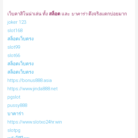
เว็บคาสิโนน่าเล่น ทั้ง
สล็อต
และ
บาคาร่า
ตึงจริงแตกบ่อยมาก
joker 123
slot168
สล็อตเว็บตรง
slot99
slot66
สล็อตเว็บตรง
สล็อตเว็บตรง
https://bonus888.asia
https://www.jinda888.net
pgslot
pussy888
บาคาร่า
https://www.slotxo24hr.win
slotpg