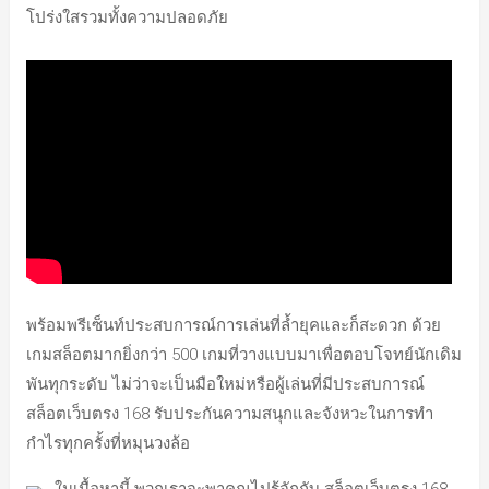
โปร่งใสรวมทั้งความปลอดภัย
พร้อมพรีเซ็นท์ประสบการณ์การเล่นที่ล้ำยุคและก็สะดวก ด้วย
เกมสล็อตมากยิ่งกว่า 500 เกมที่วางแบบมาเพื่อตอบโจทย์นักเดิม
พันทุกระดับ ไม่ว่าจะเป็นมือใหม่หรือผู้เล่นที่มีประสบการณ์
สล็อตเว็บตรง 168 รับประกันความสนุกและจังหวะในการทำ
กำไรทุกครั้งที่หมุนวงล้อ