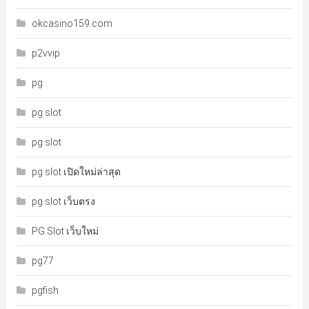
okcasino159.com
p2vvip
pg
pg slot
pg slot
pg slot เปิดใหม่ล่าสุด
pg slot เว็บตรง
PG Slot เว็บใหม่
pg77
pgfish