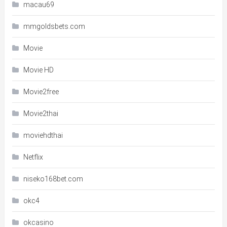
macau69
mmgoldsbets.com
Movie
Movie HD
Movie2free
Movie2thai
moviehdthai
Netflix
niseko168bet.com
okc4
okcasino