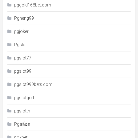
pggold168bet.com
Pgheng99
pgjoker
Pgslot
pgslot77
pgslot99
pgslot999bets.com
pgslotgolf
pgslotth
Pgสล็อต
pokbet