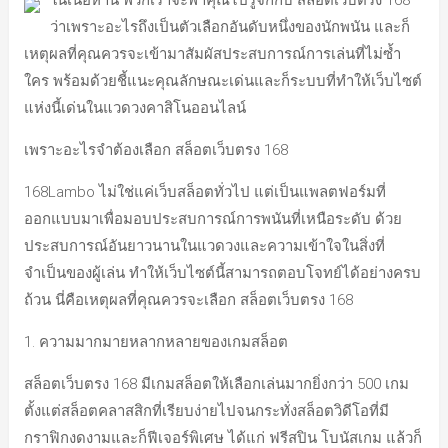
ในเนื้อหานี้ พวกเราจะพาคุณไปรู้จักกับ สล็อตเว็บตรง 168
ว่าเพราะอะไรถึงเป็นตัวเลือกอันดับหนึ่งของนักพนัน และก็
เหตุผลที่คุณควรจะเข้ามาสัมผัสประสบการณ์การเล่นที่ไม่ซ้ำ
ใคร พร้อมด้วยชี้แนะคุณลักษณะเด่นและก็ระบบที่ทำให้เว็บไซต์
แห่งนี้เด่นในแวดวงคาสิโนออนไลน์
เพราะอะไรจำต้องเลือก สล็อตเว็บตรง 168
168Lambo ไม่ใช่แค่เว็บสล็อตทั่วไป แต่เป็นแพลตฟอร์มที่
ออกแบบมาเพื่อมอบประสบการณ์การพนันที่เหนือระดับ ด้วย
ประสบการณ์อันยาวนานในแวดวงและความเข้าใจในสิ่งที่
จำเป็นของผู้เล่น ทำให้เว็บไซต์นี้สามารถตอบโจทย์ได้อย่างครบ
ถ้วน นี่คือเหตุผลที่คุณควรจะเลือก สล็อตเว็บตรง 168
1. ความมากมายหลากหลายของเกมสล็อต
สล็อตเว็บตรง 168 มีเกมสล็อตให้เลือกเล่นมากยิ่งกว่า 500 เกม
ตั้งแต่สล็อตคลาสสิกที่เรียบง่ายไปจนกระทั่งสล็อตวิดีโอที่มี
กราฟิกงดงามและก็ฟีเจอร์พิเศษ ได้แก่ ฟรีสปิน โบนัสเกม แล้วก็