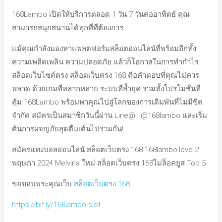
168Lambo เปิดให้บริการตลอด 1 วัน 7 วันต่ออาทิตย์ คุณ
สามารถสนุกสนานได้ทุกที่ที่ต้องการ
แม้คุณกำลังมองหาแพลตฟอร์มสล็อตออนไลน์ที่พร้อมอีกทั้ง
ความเพลิดเพลิน ความปลอดภัย แล้วก็โอกาสในการทำกำไร
สล็อตเว็บไซต์ตรง สล็อตเว็บตรง 168 คือคำตอบที่คุณไม่ควร
พลาด ด้วยเกมที่หลากหลาย ระบบที่ล้ำยุค รวมทั้งโปรโมชั่นที่
คุ้ม 168Lambo พร้อมพาคุณไปสู่โลกของการเดิมพันที่ไม่มีขีด
จำกัด สมัครเป็นสมาชิกวันนี้ผ่าน Line@ : @168lambo และเริ่ม
ต้นการผจญภัยสุดตื่นเต้นไปร่วมกัน!
สมัครแทงบอลออนไลน์ สล็อตเว็บตรง 168 168lambo.love 2
พฤษภา 2024 Melvina ใหม่ สล็อตเว็บตรง 168ไม่ล็อคยูส Top 5
ขอขอบพระคุณเว็บ
สล็อตเว็บตรง 168
https://bit.ly/168lambo-slot