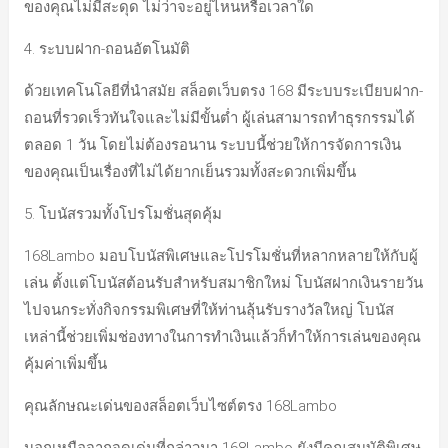
ของคุณไม่มีสะดุด ไม่ว่าจะอยู่ไหนหรือเวลาใด
4. ระบบฝาก-ถอนอัตโนมัติ
ด้วยเทคโนโลยีที่นำสมัย สล็อตเว็บตรง 168 มีระบบระเบียบฝาก-
ถอนที่รวดเร็วทันใจและไม่มีขั้นต่ำ ผู้เล่นสามารถทำธุรกรรมได้
ตลอด 1 วัน โดยไม่ต้องรอนาน ระบบนี้ช่วยให้การจัดการเงิน
ของคุณเป็นเรื่องที่ไม่ได้ยากเย็นรวมทั้งสะดวกเพิ่มขึ้น
5. โบนัสรวมทั้งโปรโมชั่นสุดคุ้ม
168Lambo มอบโบนัสพิเศษและโปรโมชั่นที่หลากหลายให้กับผู้
เล่น ตั้งแต่โบนัสต้อนรับสำหรับสมาชิกใหม่ โบนัสฝากเงินรายวัน
ไปจนกระทั่งกิจกรรมพิเศษที่ให้ท่านลุ้นรับรางวัลใหญ่ โบนัส
เหล่านี้ช่วยเพิ่มช่องทางในการทำเงินแล้วก็ทำให้การเล่นของคุณ
คุ้มค่าเพิ่มขึ้น
คุณลักษณะเด่นของสล็อตเว็บไซต์ตรง 168Lambo