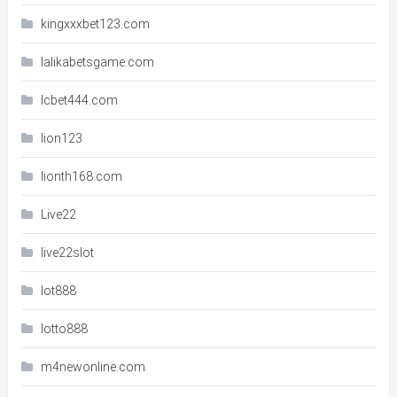
kingxxxbet123.com
lalikabetsgame.com
lcbet444.com
lion123
lionth168.com
Live22
live22slot
lot888
lotto888
m4newonline.com