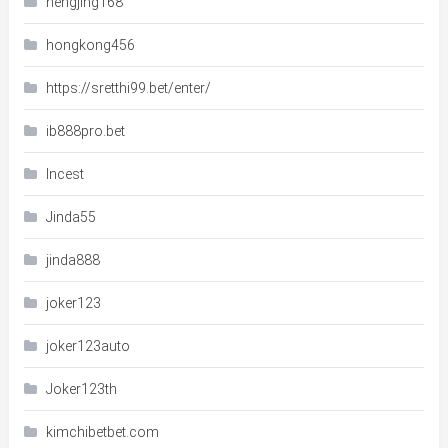
hengjing168
hongkong456
https://sretthi99.bet/enter/
ib888pro.bet
Incest
Jinda55
jinda888
joker123
joker123auto
Joker123th
kimchibetbet.com