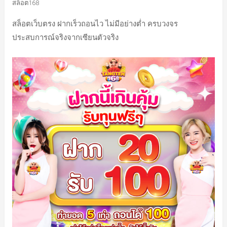
สล็อต168
สล็อตเว็บตรง ฝากเร็วถอนไว ไม่มีอย่างต่ำ ครบวงจร
ประสบการณ์จริงจากเซียนตัวจริง