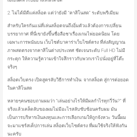
เอเย่นต์ทั่วไปอย่างเห็นได้ชัด
2. ไม่ได้มีดีแค่สล็อต แต่ว่ายังมี “คาสิโนสด” ระดับพรีเมียม
สำหรับใครกันแน่ที่เล่นสล็อตจนถึงอิ่มตัวแล้วต้องการเปลี่ยน
บรรยากาศ ที่นี่เขายังขึ้นชื่อลือชาเรื่องเกมไพ่ยอดนิยม โดย
เฉพาะการพนันบน เว็บไซต์บาคาร่าเว็บไซต์ตรง ที่ส่งสัญญาณ
ภาพสดตรงจากคาสิโนต่างประเทศ ชัดเจนระดับ Full HD ไม่มี
กระตุก ให้ความรู้ความเข้าใจสึกราวกับพวกเราไปนั่งอยู่ที่โต๊ะ
จริงๆ
สล็อตเว็บตรง เปิดสูตรลับวิธีการทำเงิน: จากสล็อต สู่การต่อยอด
ในคาสิโนสด
หลายๆคนชอบถามผมว่า “เล่นอย่างไรให้มีผลกำไรทุกวี่วัน?” ที่
จริงแล้วเคล็ดลับของผมไม่มีอะไรสลับซับซ้อนครับผม มัน
เป็นการบริหารเงินลงทุนและการเลือกเกมให้ถูกจังหวะ วันนี้ผม
จะมาแชร์สเต็ปการเล่น สล็อตเว็บไซต์ตรง ที่ผมใช้จริงให้ฟังกัน
นะครับ