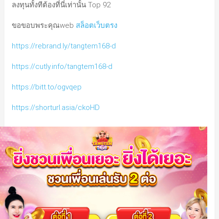
ลงทุนทั้งทีต้องที่นี่เท่านั้น Top 92
ขอขอบพระคุณweb
สล็อตเว็บตรง
https://rebrand.ly/tangtem168-d
https://cutly.info/tangtem168-d
https://bitt.to/ogvqep
https://shorturl.asia/ckoHD