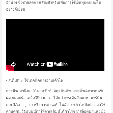
อีกบ้าง ซึ่งช่วยลดการเสี่ยงสำหรับเพื่อการใช้เงินทุนตนเองได้
อย่างดีเยี่ยม
• สเต็ปที่ 3: ใช้เทคนิคการอ่านเค้าไพ่
การข้ามมาฝั่งคาสิโนสด สิ่งสำคัญเป็นห้ามแทงมั่วเด็ดขาดครับ
ผม ผมจะนำ เคล็ดวิธีบาคาร่า ได้แก่ การเดินเงินแบบ มาร์ติน
เกล (Martingale) หรือการอ่านเค้าไพ่มังกร/เค้าไพ่ปิงปอง มาใช้
ควบคู่กัน วิธีแบบนี้ทำให้จากเดิมที่ได้กำไรจากสล็อตมาแล้ว ยิ่ง