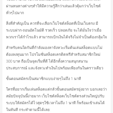
ผ่านหนทางต่างๆทำให้มีความรู้สึกว่าเล่นแล้วคุ้มกว่าเว็บไซต์
ทั่วๆไปมาก
สิ่งที่สำคัญเป็น ควรที่จะเลือกเว็บไซต์สล็อตที่เป็นเว็บตรง มี
ระบบฝาก-ถอนอัตโนมัติ รวดเร็ว ปลอดภัย จะได้มั่นใจว่าเมื่อ
พวกเราได้กำไรแล้ว สามารถเบิกเงินได้จริงไม่จำเป็นต้องกลุ้มใจ
สำหรับคนใดกันที่กำลังมองหาจังหวะเริ่มต้นเล่นสล็อตแบบไม่
ต้องลงทุนมาก โปรโมชั่นสล็อตเครดิตฟรีสำหรับสมาชิกใหม่
300 บาท ถือเป็นจุดเริ่มที่ดี ได้อีกทั้งความสนุกสนาน
ประสบการณ์ และจังหวะทำเงินไปพร้อมเพียงกันในคราวเดียว
ขั้นตอนสมัครเป็นสมาชิกแบบง่ายๆไม่ถึง 1 นาที
ใครที่อยากเริ่มเล่นสล็อตแต่กลัวขั้นตอนสมัครยุ่งยาก บอกเลยว่า
สมัยปัจจุบันนี้ง่ายมาก เว็บไซต์สล็อตเว็บไซต์ตรงส่วนใหญ่ปรับ
ระบบให้สมัครได้ไวสุดๆใช้เวลาไม่ถึง 1 นาที ก็พร้อมเข้าเล่นได้
ในทันที กระทำตามนี้ได้เลย: