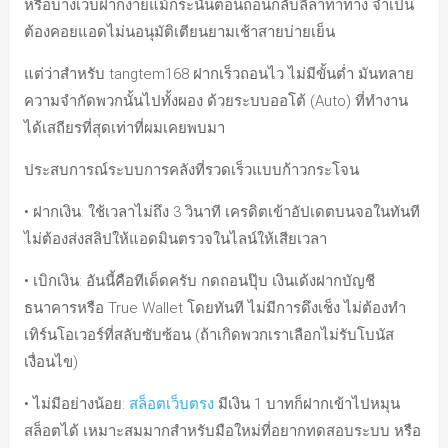
หรือบางเว็บฝากง่ายแม้กระนั้นตอนถอนกลับลีลาท่าทาง จำเป็น
ต้องคอยแอดไม่นอนุมัติเตียนยามเช้าสายบ่ายเย็น
แต่ว่าสำหรับ tangtem168 ฝากเร็วถอนไว ไม่มีขั้นต่ำ มันทลาย
ความจำกัดพวกนั้นไปทั้งผอง ด้วยระบบออโต้ (Auto) ที่ทำงาน
ได้เสถียรที่สุดเท่าที่ผมเคยพบมา
ประสบการณ์ระบบการคลังที่รวดเร็วแบบก้าวกระโจน
• ฝากเงิน: ใช้เวลาไม่ถึง 3 วินาที เครดิตเข้าอัปเดตบนจอในทันที
ไม่ต้องส่งสลิปให้แอดมินตรวจในไลน์ให้เสียเวลา
• เบิกเงิน: อันนี้คือทีเด็ดครับ กดถอนปุ๊บ เงินเด้งฝากบัญชี
ธนาคารหรือ True Wallet โดยทันที ไม่มีการดึงเช็ง ไม่ต้องทำ
เทิร์นโอเวอร์ที่สลับซับซ้อน (ถ้าเกิดพวกเราเลือกไม่รับโบนัส
เงื่อนไข)
• ไม่มีอย่างน้อย:
สล็อตเว็บตรง
มีเงิน 1 บาทก็ฝากเข้าไปหมุน
สล็อตได้ เหมาะสมมากสำหรับมือใหม่ที่อยากทดสอบระบบ หรือ