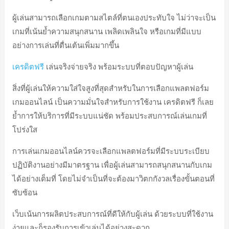
ผู้เล่นสามารถเลือกเกมตามสไตล์ที่ตนเองประทับใจ ไม่ว่าจะเป็น
เกมที่เน้นย้ำความสนุกสนาน เพลิดเพลินใจ หรือเกมที่มีแบบ
อย่างการเล่นที่ตื่นเต้นเพิ่มมากขึ้น
เครดิตฟรี
เล่นจริงจ่ายจริง พร้อมระบบที่ตอบปัญหาผู้เล่น
สิ่งที่ผู้เล่นให้ความใส่ใจสูงที่สุดสำหรับในการเลือกแพลตฟอร์ม
เกมออนไลน์ เป็นความมั่นใจสำหรับการใช้งาน เครดิตฟรี ก็เลย
ย้ำการให้บริการที่มีระบบแน่ชัด พร้อมประสบการณ์เล่นเกมที่
โปร่งใส
การเล่นเกมออนไลน์ควรจะเลือกแพลตฟอร์มที่มีระบบระเบียบ
ปฏิบัติงานอย่างมีมาตรฐาน เพื่อผู้เล่นสามารถสนุกสนานกับเกม
ได้อย่างเต็มที่ โดยไม่จำเป็นที่จะต้องมาวิตกกังวลเรื่องขั้นตอนที่
ซับซ้อน
เว็บเน้นการผลิตประสบการณ์ที่ดีให้กับผู้เล่น ด้วยระบบที่ใช้งาน
ง่ายและก็รองรับการเข้าเล่นได้อย่างสะดวก