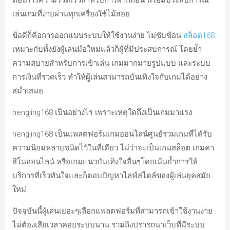
ต้องการความรวดเร็วสำหรับการฝากถอน พร้อมประสบการณ์
เล่นเกมที่ง่ายผ่านทุกเครื่องใช้ไม้สอย
ข้อดีก็คือการออกแบบระบบให้ใช้งานง่าย ไม่ซับซ้อน
สล็อต168
เหมาะกับทั้งยังผู้เล่นมือใหม่แล้วก็ผู้ที่มีประสบการณ์ โดยย้ำ
ความสบายสำหรับการเข้าเล่น เกมมากมายรูปแบบ และระบบ
การเงินที่รวดเร็ว ทำให้ผู้เล่นสามารถบันเทิงใจกับเกมได้อย่าง
สม่ำเสมอ
hengjing168 เป็นอย่างไร เพราะเหตุใดถึงเป็นเกมมาแรง
hengjing168 เป็นแพลตฟอร์มเกมออนไลน์ศูนย์รวมเกมที่ได้รับ
ความนิยมหลายชนิดไว้ในที่เดียว ไม่ว่าจะเป็นเกมสล็อต เกมคา
สิโนออนไลน์ หรือเกมแนวบันเทิงใจอื่นๆโดยเน้นย้ำการให้
บริการที่เร็วทันใจและก็ตอบปัญหาไลฟ์สไตล์ของผู้เล่นยุคสมัย
ใหม่
ปัจจุบันนี้ผู้เล่นเยอะๆเลือกแพลตฟอร์มที่สามารถเข้าใช้งานง่าย
ไม่ต้องเสียเวลาคอยระบบนาน รวมถึงปรารถนาเว็บที่มีระบบ