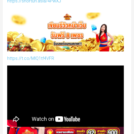
https://shorturl.asia/4PwXJ
https://t.co/MIQ1tf4VFR