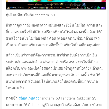
คุ้มไหมที่จะเริ่มกับ tangtem168
ถ้าหากคุณกำลังมองหาความมั่นคงและยั่งยืน ไม่มีอันตราย และ
ก็ความรวดเร็วที่ไม่มีใครเปรียบเทียบได้ในช่วงเวลานี้ สล็อต168
ฝากเร็วถอนไว ไม่มีอย่างต่ำ คือคำตอบสุดท้ายที่ผมกล้าเอาหัว
เป็นประกันเลยครับ เหมาะสมอีกทั้งสำหรับนักปั่นสล็อตทุนน้อย
แล้วก็เซียนร่ำรวยที่ต้องการความชัวร์สำหรับเพื่อการเบิกเงิน
ระดับหลักแสนหลักล้าน เล่นง่าย จ่ายจริง ครบวงจรในที่เดียว
สล็อตเว็บตรง ลองเปิดใจสมัครเป็นสมาชิกดูสักหนึ่งครั้ง แล้วคุณ
จะทราบว่าเว็บพนันที่ดีและก็มีมาตรฐานระดับสากลนั้น ช่วยให้
แนวทางการทำเงินออนไลน์สนุกแล้วก็ปลอดภัยขึ้นมากขนาด
ไหนนะครับ!
ทางเข้า
สล็อตเว็บตรง
tangtem168 Tangtem168d.com 23
พฤษภาคม 26 Gabriela ดูรีวิวจากลูกค้าจริง สล็อตเว็บตรงคิดจะ