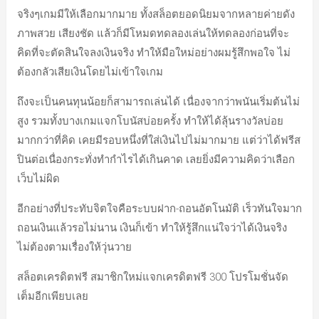
จริงๆเกมมีให้เลือกมากมาย ทั้งสล็อตยอดนิยมจากหลายค่ายดัง
ภาพสวย เสียงชัด แล้วก็มีโหมดทดลองเล่นให้ทดลองก่อนที่จะ
คิดที่จะตัดสินใจลงเงินจริง ทำให้มือใหม่อย่างผมรู้สึกพอใจ ไม่
ต้องกลัวเสียเงินโดยไม่เข้าใจเกม
ถึงจะเป็นคนทุนน้อยก็สามารถเล่นได้ เนื่องจากว่าพนันเริ่มต้นไม่
สูง รวมทั้งบางเกมแจกโบนัสบ่อยครั้ง ทำให้ได้ลุ้นรางวัลบ่อย
มากกว่าที่คิด เคยมีรอบหนึ่งที่ใส่เงินไปไม่มากมาย แต่ว่าได้ฟรีส
ปินต่อเนื่องกระทั่งทำกำไรได้เกินคาด เลยยิ่งมีความคิดว่าเลือก
เว็บไม่ผิด
อีกอย่างที่ประทับจิตใจคือระบบฝาก-ถอนอัตโนมัติ เร็วทันใจมาก
ถอนเงินแล้วรอไม่นาน เงินก็เข้า ทำให้รู้สึกแน่ใจว่าได้เงินจริง
ไม่ต้องตามเรื่องให้วุ่นวาย
สล็อตเครดิตฟรี สมาชิกใหม่แจกเครดิตฟรี 300 โปรโมชั่นจัด
เต็มอีกเพียบเลย