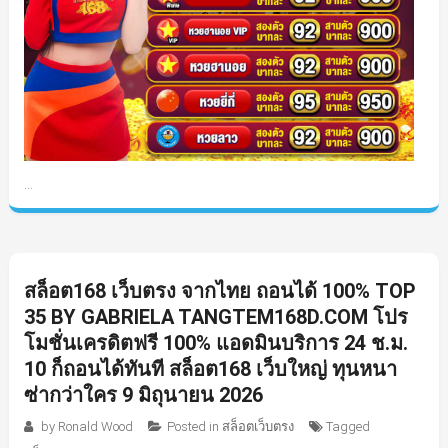
…
สล็อต168 เว็บตรง จากไทย ถอนได้ 100% TOP
35 BY GABRIELA TANGTEM168D.COM โปร
โมชั่นเครดิตฟรี 100% แอดมินบริการ 24 ช.ม.
10 ก็ถอนได้ทันที สล็อต168 เว็บใหญ่ ทุนหนา
ซ่ากว่าใคร 9 มิถุนายน 2026
by
Ronald Wood
Posted in
สล็อตเว็บตรง
Tagged