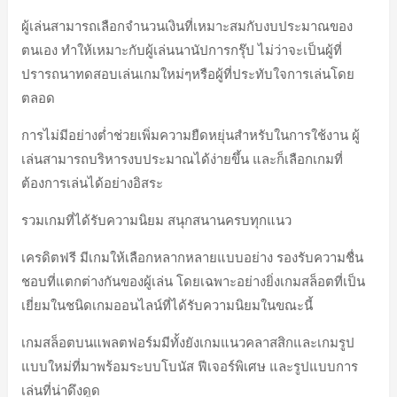
ผู้เล่นสามารถเลือกจำนวนเงินที่เหมาะสมกับงบประมาณของ
ตนเอง ทำให้เหมาะกับผู้เล่นนานัปการกรุ๊ป ไม่ว่าจะเป็นผู้ที่
ปรารถนาทดสอบเล่นเกมใหม่ๆหรือผู้ที่ประทับใจการเล่นโดย
ตลอด
การไม่มีอย่างต่ำช่วยเพิ่มความยืดหยุ่นสำหรับในการใช้งาน ผู้
เล่นสามารถบริหารงบประมาณได้ง่ายขึ้น และก็เลือกเกมที่
ต้องการเล่นได้อย่างอิสระ
รวมเกมที่ได้รับความนิยม สนุกสนานครบทุกแนว
เครดิตฟรี มีเกมให้เลือกหลากหลายแบบอย่าง รองรับความชื่น
ชอบที่แตกต่างกันของผู้เล่น โดยเฉพาะอย่างยิ่งเกมสล็อตที่เป็น
เยี่ยมในชนิดเกมออนไลน์ที่ได้รับความนิยมในขณะนี้
เกมสล็อตบนแพลตฟอร์มมีทั้งยังเกมแนวคลาสสิกและเกมรูป
แบบใหม่ที่มาพร้อมระบบโบนัส ฟีเจอร์พิเศษ และรูปแบบการ
เล่นที่น่าดึงดูด