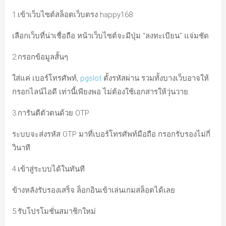
1.เข้าเว็บไซต์สล็อตเว็บตรง happy168
เลือกเว็บที่น่าเชื่อถือ หน้าเว็บไซต์จะมีปุ่ม “ลงทะเบียน” แจ่มชัด
2.กรอกข้อมูลสั้นๆ
ใส่แค่ เบอร์โทรศัพท์,
pgslot
ตั้งรหัสผ่าน รวมทั้งบางเว็บอาจให้
กรอกไลน์ไอดี เท่านี้เพียงพอ ไม่ต้องใช้เอกสารให้วุ่นวาย
3.การันตีตัวตนด้วย OTP
ระบบจะส่งรหัส OTP มาที่เบอร์โทรศัพท์มือถือ กรอกรับรองไม่กี่
วินาที
4.เข้าสู่ระบบได้ในทันที
ข้างหลังรับรองเสร็จ ล็อกอินเข้าเล่นเกมสล็อตได้เลย
5.รับโปรโมชั่นสมาชิกใหม่