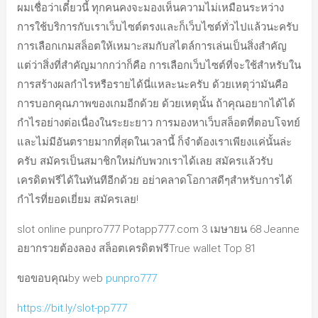
ผมเชื่อว่าเดี๋ยวนี้ ทุกคนคงจะมองเห็นความไม่เหมือนระหว่าง
การใช้บริการกับเราเว็บไซต์ตรงและก็เว็บไซต์ทั่วไปแล้วนะครับ
การเลือกเกมสล็อตให้เหมาะสมกับสไตล์การเล่นเป็นสิ่งสำคัญ
แต่ว่าสิ่งที่สำคัญมากกว่าก็คือ การเลือกเว็บไซต์ที่จะใช้สำหรับใน
การสร้างผลกำไรหรือรายได้นี่แหละนะครับ ด้วยเหตุว่ามันคือ
การบอกคุณภาพของเกมอีกด้วย ด้วยเหตุนั้น ถ้าคุณอยากได้ได้
กำไรอย่างต่อเนื่องในระยะยาว การมองหาเว็บสล็อตที่ตอบโจทย์
และไม่มีอันตรายมากที่สุดในเวลานี้ ก็จำต้องเราเพียงแค่นั้นล่ะ
ครับ สมัครเป็นสมาชิกใหม่กับพวกเราได้เลย สมัครแล้วรับ
เครดิตฟรีได้ในทันทีอีกด้วย อย่าคลาดโอกาสดีๆสำหรับการได้
กำไรที่ยอดเยี่ยม สมัครเลย!
slot online punpro777 Potapp777.com 3 เมษายน 68 Jeanne
อยากรวยต้องลอง สล็อตเครดิตฟรีTrue wallet Top 81
ขอขอบคุณby web
punpro777
https://bit.ly/slot-pp777