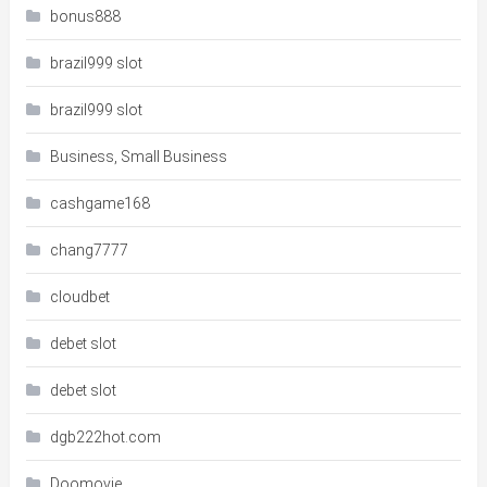
bonus888
brazil999 slot
brazil999 slot
Business, Small Business
cashgame168
chang7777
cloudbet
debet slot
debet slot
dgb222hot.com
Doomovie