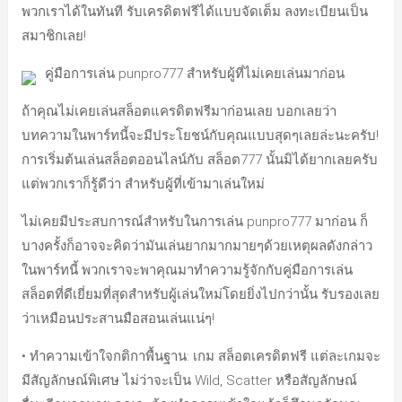
พวกเราได้ในทันที รับเครดิตฟรีได้แบบจัดเต็ม ลงทะเบียนเป็น
สมาชิกเลย!
คู่มือการเล่น punpro777 สำหรับผู้ที่ไม่เคยเล่นมาก่อน
ถ้าคุณไม่เคยเล่นสล็อตแครดิตฟรีมาก่อนเลย บอกเลยว่า
บทความในพาร์ทนี้จะมีประโยชน์กับคุณแบบสุดๆเลยล่ะนะครับ!
การเริ่มต้นเล่นสล็อตออนไลน์กับ สล็อต777 นั้นมิได้ยากเลยครับ
แต่พวกเราก็รู้ดีว่า สำหรับผู้ที่เข้ามาเล่นใหม่
ไม่เคยมีประสบการณ์สำหรับในการเล่น punpro777 มาก่อน ก็
บางครั้งก็อาจจะคิดว่ามันเล่นยากมากมายๆด้วยเหตุผลดังกล่าว
ในพาร์ทนี้ พวกเราจะพาคุณมาทำความรู้จักกับคู่มือการเล่น
สล็อตที่ดีเยี่ยมที่สุดสำหรับผู้เล่นใหม่โดยยิ่งไปกว่านั้น รับรองเลย
ว่าเหมือนประสานมือสอนเล่นแน่ๆ!
• ทำความเข้าใจกติกาพื้นฐาน: เกม สล็อตเครดิตฟรี แต่ละเกมจะ
มีสัญลักษณ์พิเศษ ไม่ว่าจะเป็น Wild, Scatter หรือสัญลักษณ์