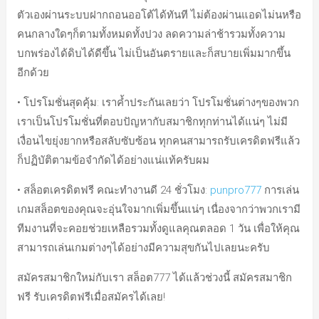
ตัวเองผ่านระบบฝากถอนออโต้ได้ทันที ไม่ต้องผ่านแอดไม่นหรือ
คนกลางใดๆก็ตามทั้งหมดทั้งปวง ลดความล่าช้ารวมทั้งความ
บกพร่องได้ดิบได้ดีขึ้น ไม่เป็นอันตรายและก็สบายเพิ่มมากขึ้น
อีกด้วย
• โปรโมชั่นสุดคุ้ม: เราค้ำประกันเลยว่า โปรโมชั่นต่างๆของพวก
เราเป็นโปรโมชั่นที่ตอบปัญหากับสมาชิกทุกท่านได้แน่ๆ ไม่มี
เงื่อนไขยุ่งยากหรือสลับซับซ้อน ทุกคนสามารถรับเครดิตฟรีแล้ว
ก็ปฏิบัติตามข้อจำกัดได้อย่างแน่แท้ครับผม
• สล็อตเครดิตฟรี คณะทำงานดี 24 ชั่วโมง:
punpro777
การเล่น
เกมสล็อตของคุณจะอุ่นใจมากเพิ่มขึ้นแน่ๆ เนื่องจากว่าพวกเรามี
ทีมงานที่จะคอยช่วยเหลือรวมทั้งดูแลคุณตลอด 1 วัน เพื่อให้คุณ
สามารถเล่นเกมต่างๆได้อย่างมีความสุขกันไปเลยนะครับ
สมัครสมาชิกใหม่กับเรา สล็อต777 ได้แล้วช่วงนี้ สมัครสมาชิก
ฟรี รับเครดิตฟรีเมื่อสมัครได้เลย!