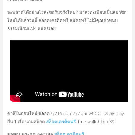
จะพลาดได้อย่างไรล่ะขอรับจริงไหม? มาลงทะเบียนเป็นสมาชิก
ใหม่ได้แล้ววันนี้ สล็อตเครดิตฟรี สมัครฟรี ไม่มีคุณค่าขนบ
ธรรมเนียมแน่ๆ สมัครเลย!
คาสิโนออนไลน์ สล็อต777 Punpro777.bar 24 OCT 2568 Clay
ยืน 1 เรื่องเกมสล็อต
สล็อตเครดิตฟรี
True wallet Top 39
ขอขอบพระคุณwebsite
สล็อตเครดิตฟรี