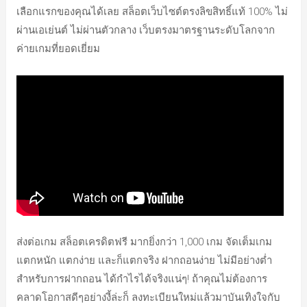
เลือกแรกของคุณได้เลย สล็อตเว็บไซต์ตรงลิขสิทธิ์แท้ 100% ไม่
ผ่านเอเย่นต์ ไม่ผ่านตัวกลาง เว็บตรงมาตรฐานระดับโลกจาก
ค่ายเกมที่ยอดเยี่ยม
ส่งต่อเกม สล็อตเครดิตฟรี มากยิ่งกว่า 1,000 เกม จัดเต็มเกม
แตกหนัก แตกง่าย และก็แตกจริง ฝากถอนง่าย ไม่มีอย่างต่ำ
สำหรับการฝากถอน ได้กำไรได้จริงแน่ๆ! ถ้าคุณไม่ต้องการ
คลาดโอกาสดีๆอย่างงี้ล่ะก็ ลงทะเบียนใหม่แล้วมาบันเทิงใจกับ