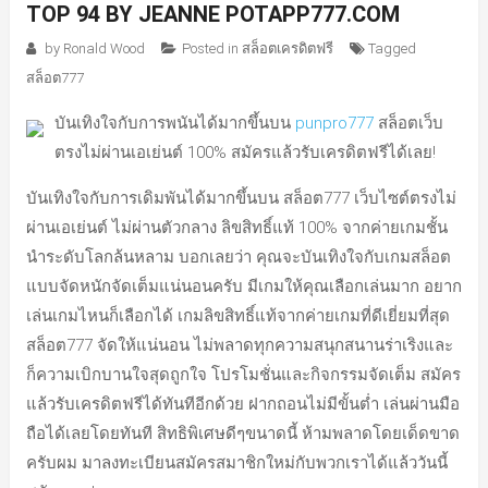
TOP 94 BY JEANNE POTAPP777.COM
by
Ronald Wood
Posted in
สล็อตเครดิตฟรี
Tagged
สล็อต777
บันเทิงใจกับการพนันได้มากขึ้นบน
punpro777
สล็อตเว็บ
ตรงไม่ผ่านเอเย่นต์ 100% สมัครแล้วรับเครดิตฟรีได้เลย!
บันเทิงใจกับการเดิมพันได้มากขึ้นบน สล็อต777 เว็บไซต์ตรงไม่
ผ่านเอเย่นต์ ไม่ผ่านตัวกลาง ลิขสิทธิ์แท้ 100% จากค่ายเกมชั้น
นำระดับโลกล้นหลาม บอกเลยว่า คุณจะบันเทิงใจกับเกมสล็อต
แบบจัดหนักจัดเต็มแน่นอนครับ มีเกมให้คุณเลือกเล่นมาก อยาก
เล่นเกมไหนก็เลือกได้ เกมลิขสิทธิ์แท้จากค่ายเกมที่ดีเยี่ยมที่สุด
สล็อต777 จัดให้แน่นอน ไม่พลาดทุกความสนุกสนานร่าเริงและ
ก็ความเบิกบานใจสุดถูกใจ โปรโมชั่นและกิจกรรมจัดเต็ม สมัคร
แล้วรับเครดิตฟรีได้ทันทีอีกด้วย ฝากถอนไม่มีขั้นต่ำ เล่นผ่านมือ
ถือได้เลยโดยทันที สิทธิพิเศษดีๆขนาดนี้ ห้ามพลาดโดยเด็ดขาด
ครับผม มาลงทะเบียนสมัครสมาชิกใหม่กับพวกเราได้แล้ววันนี้