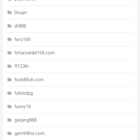
Doujin
dr888
faro168
fcharoenkit168.com
ff123th
fox689ok.com
fullslotpg
funny18
gaojing888
gem99ths.com