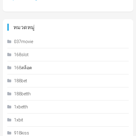
หมวดหมู่
037movie
168slot
168สล็อต
188bet
188betth
1xbetth
1xbit
918kiss