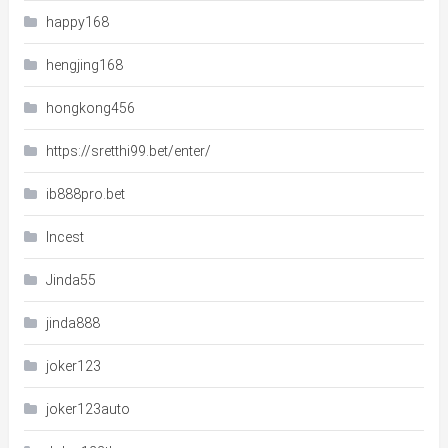
happy168
hengjing168
hongkong456
https://sretthi99.bet/enter/
ib888pro.bet
Incest
Jinda55
jinda888
joker123
joker123auto