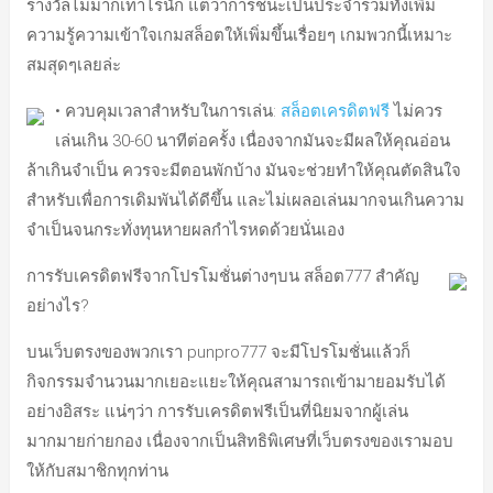
รางวัลไม่มากเท่าไรนัก แต่ว่าการชนะเป็นประจำรวมทั้งเพิ่ม
ความรู้ความเข้าใจเกมสล็อตให้เพิ่มขึ้นเรื่อยๆ เกมพวกนี้เหมาะ
สมสุดๆเลยล่ะ
• ควบคุมเวลาสำหรับในการเล่น:
สล็อตเครดิตฟรี
ไม่ควร
เล่นเกิน 30-60 นาทีต่อครั้ง เนื่องจากมันจะมีผลให้คุณอ่อน
ล้าเกินจำเป็น ควรจะมีตอนพักบ้าง มันจะช่วยทำให้คุณตัดสินใจ
สำหรับเพื่อการเดิมพันได้ดีขึ้น และไม่เผลอเล่นมากจนเกินความ
จำเป็นจนกระทั่งทุนหายผลกำไรหดด้วยนั่นเอง
การรับเครดิตฟรีจากโปรโมชั่นต่างๆบน สล็อต777 สำคัญ
อย่างไร?
บนเว็บตรงของพวกเรา punpro777 จะมีโปรโมชั่นแล้วก็
กิจกรรมจำนวนมากเยอะแยะให้คุณสามารถเข้ามายอมรับได้
อย่างอิสระ แน่ๆว่า การรับเครดิตฟรีเป็นที่นิยมจากผู้เล่น
มากมายก่ายกอง เนื่องจากเป็นสิทธิพิเศษที่เว็บตรงของเรามอบ
ให้กับสมาชิกทุกท่าน