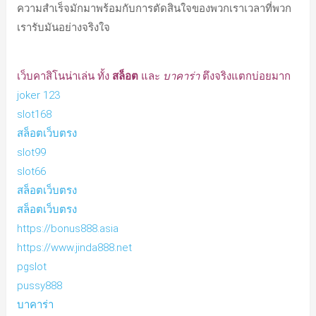
ความสำเร็จมักมาพร้อมกับการตัดสินใจของพวกเราเวลาที่พวก
เรารับมันอย่างจริงใจ
เว็บคาสิโนน่าเล่น ทั้ง
สล็อต
และ
บาคาร่า
ตึงจริงแตกบ่อยมาก
joker 123
slot168
สล็อตเว็บตรง
slot99
slot66
สล็อตเว็บตรง
สล็อตเว็บตรง
https://bonus888.asia
https://www.jinda888.net
pgslot
pussy888
บาคาร่า