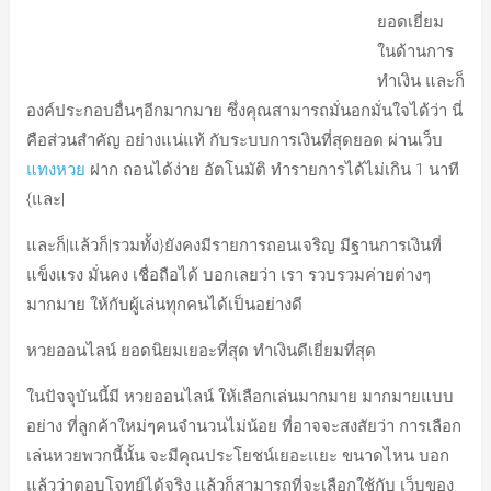
ยอดเยี่ยม
ในด้านการ
ทำเงิน และก็
องค์ประกอบอื่นๆอีกมากมาย ซึ่งคุณสามารถมั่นอกมั่นใจได้ว่า นี่
คือส่วนสำคัญ อย่างแน่แท้ กับระบบการเงินที่สุดยอด ผ่านเว็บ
แทงหวย
ฝาก ถอนได้ง่าย อัตโนมัติ ทำรายการได้ไม่เกิน 1 นาที
{และ|
และก็|แล้วก็|รวมทั้ง}ยังคงมีรายการถอนเจริญ มีฐานการเงินที่
แข็งแรง มั่นคง เชื่อถือได้ บอกเลยว่า เรา รวบรวมค่ายต่างๆ
มากมาย ให้กับผู้เล่นทุกคนได้เป็นอย่างดี
หวยออนไลน์ ยอดนิยมเยอะที่สุด ทำเงินดีเยี่ยมที่สุด
ในปัจจุบันนี้มี หวยออนไลน์ ให้เลือกเล่นมากมาย มากมายแบบ
อย่าง ที่ลูกค้าใหม่ๆคนจำนวนไม่น้อย ที่อาจจะสงสัยว่า การเลือก
เล่นหวยพวกนี้นั้น จะมีคุณประโยชน์เยอะแยะ ขนาดไหน บอก
แล้วว่าตอบโจทย์ได้จริง แล้วก็สามารถที่จะเลือกใช้กับ เว็บของ