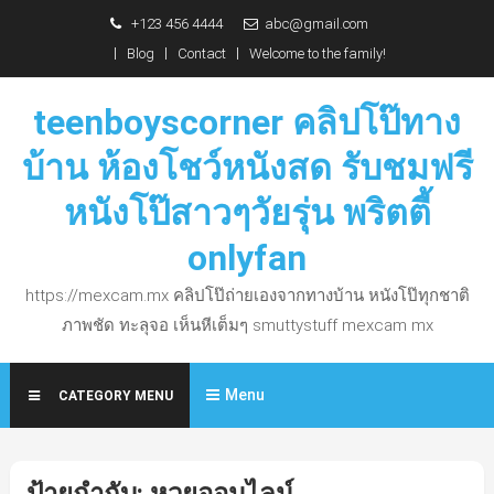
Skip
+123 456 4444
abc@gmail.com
to
Blog
Contact
Welcome to the family!
content
teenboyscorner คลิปโป๊ทาง
บ้าน ห้องโชว์หนังสด รับชมฟรี
หนังโป๊สาวๆวัยรุ่น พริตตี้
onlyfan
https://mexcam.mx คลิปโป๊ถ่ายเองจากทางบ้าน หนังโป๊ทุกชาติ
ภาพชัด ทะลุจอ เห็นหีเต็มๆ smuttystuff mexcam mx
Menu
CATEGORY MENU