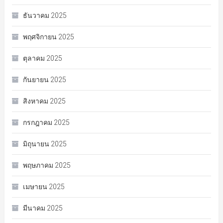
ธันวาคม 2025
พฤศจิกายน 2025
ตุลาคม 2025
กันยายน 2025
สิงหาคม 2025
กรกฎาคม 2025
มิถุนายน 2025
พฤษภาคม 2025
เมษายน 2025
มีนาคม 2025