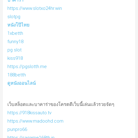
บาคาร่า
https://www.slotxo24hr.win
slotpg
หนังโป๊ไทย
1xbetth
funny18
pg slot
kiss918
https://pgslotth.me
188betth
ดูหนังออนไลน์
เว็บสล็อตและบาคาร่าของโครตดีเว็บนี้เล่นแล้วรวยจัดๆ
https://918kissauto.tv
https://www.madoohd.com
punpro66
https://sagame168th.in