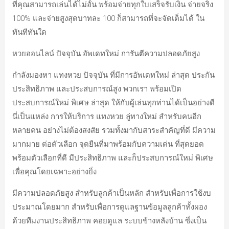
ที่คุณสามารถเล่นได้ไม่อั้น พร้อมจ่ายทุกใบเสร็จรับเงิน จ่ายจริง
100% และจ่ายสูงสุดบาทละ 100 ก็สามารถที่จะจัดเต็มได้ ใน
ทันทีทันใด
หวยออนไลน์ ปัจจุบัน อัพเดทใหม่ การันตีความปลอดภัยสูง
กำลังมองหา แทงหวย ปัจจุบัน ที่มีการอัพเดทใหม่ ล่าสุด ประกัน
ประสิทธิภาพ และประสบการณ์สูง พวกเรา พร้อมเปิด
ประสบการณ์ใหม่ พิเศษ ล่าสุด ให้กับผู้เล่นทุกท่านได้เป็นอย่างดี
นี่เป็นแหล่ง การให้บริการ แทงหวย ลู่ทางใหม่ สำหรับคนอีก
หลายคน อย่างไม่ต้องสงสัย รวมทั้งมากับสาระสำคัญที่ดี มีความ
มากมาย ต่อตัวเลือก จุดยืนที่มาพร้อมกับความเด่น ที่สุดยอด
พร้อมตัวเลือกที่ดี มีประสิทธิภาพ และก็ประสบการณ์ใหม่ พิเศษ
เพื่อคุณโดยเฉพาะอย่างยิ่ง
มีความปลอดภัยสูง สำหรับลูกค้าเป็นหลัก สำหรับเพื่อการใช้งบ
ประมาณโดยมาก สำหรับเพื่อการดูแลฐานข้อมูลลูกค้าทั้งผอง
ด้วยทีมงานประสิทธิภาพ คอยดูแล ระบบข้างหลังบ้าน ซึ่งเป็น