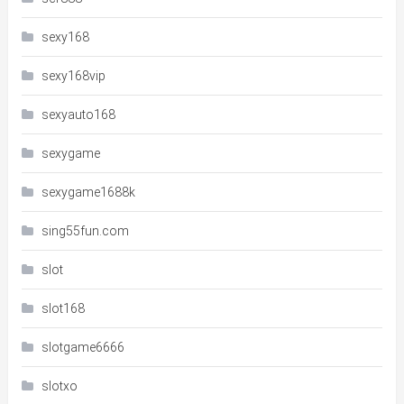
sexy168
sexy168vip
sexyauto168
sexygame
sexygame1688k
sing55fun.com
slot
slot168
slotgame6666
slotxo