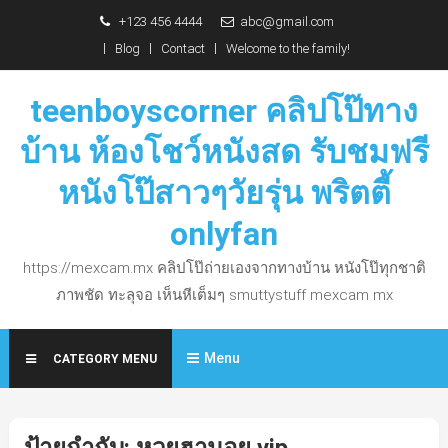
Skip
+123 456 4444
abc@gmail.com
to
Blog
Contact
Welcome to the family!
content
teenboyscorner คลิปโป๊ทาง
บ้าน ห้องโชว์หนังสด รับชมฟรี
หนังโป๊สาวๆวัยรุ่น พริตตี้
onlyfan
https://mexcam.mx คลิปโป๊ถ่ายเองจากทางบ้าน หนังโป๊ทุกชาติ
ภาพชัด ทะลุจอ เห็นหีเต็มๆ smuttystuff mexcam mx
Menu
CATEGORY MENU