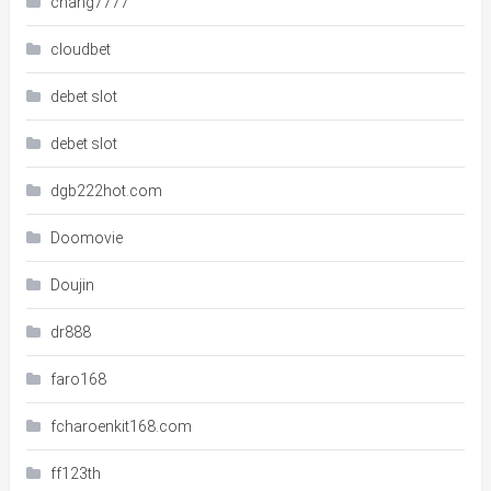
chang7777
cloudbet
debet slot
debet slot
dgb222hot.com
Doomovie
Doujin
dr888
faro168
fcharoenkit168.com
ff123th