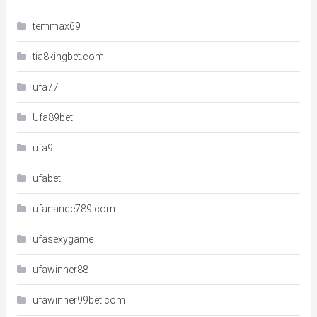
temmax69
tia8kingbet.com
ufa77
Ufa89bet
ufa9
ufabet
ufanance789.com
ufasexygame
ufawinner88
ufawinner99bet.com