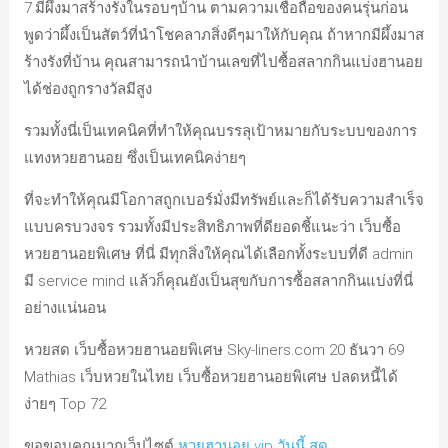
7.มีผึ้งมาสร้างรังในรอบๆบ้าน ตามความเชื่อถือของคนรุ่นก่อน
พูดว่าผึ้งเป็นสัตว์ที่นำโชคลาภสิ่งดีๆมาให้กับคุณ ถ้าหากมีผึ้งมาส
ร้างรังที่บ้าน คุณสามารถนำบ้านเลขที่ไปซื้อสลากกินแบ่งฮานอย
ได้ช่องถูกรางวัลมีสูง
รวมทั้งนี่เป็นเทคนิคที่ทำให้คุณบรรลุเป้าหมายกับระบบของการ
แทงหวยฮานอย ซึ่งเป็นเทคนิคง่ายๆ
ที่จะทำให้คุณมีโอกาสถูกเบอร์มั่งมีทรัพย์และก็ได้รับความสำเร็จ
แบบครบวงจร รวมทั้งมีประสิทธิภาพที่ดียอดชี้แนะว่า เว็บซื้อ
หวยฮานอยพิเศษ ที่นี่ มีทุกสิ่งให้คุณได้เลือกทั้งระบบที่ดี admin
มี service mind แล้วก็คุณยังเป็นสุขกับการซื้อสลากกินแบ่งที่นี่
อย่างแน่นอน
หวยสด เว็บซื้อหวยฮานอยพิเศษ Sky-liners.com 20 ธันวา 69
Mathias เว็บหวยในไทย เว็บซื้อหวยฮานอยพิเศษ ปลดหนี้ได้
ง่ายๆ Top 72
ขอขอบคุณมากเว็ปไซต์
หวยฮานอย vip วันนี้ สด