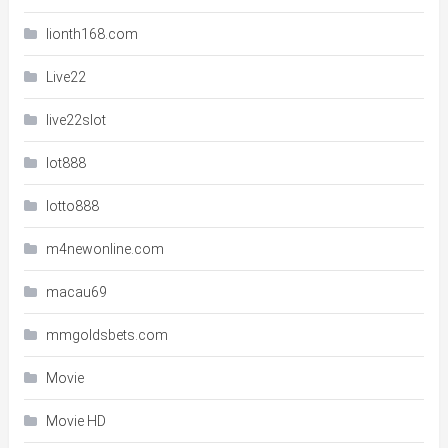
lionth168.com
Live22
live22slot
lot888
lotto888
m4newonline.com
macau69
mmgoldsbets.com
Movie
Movie HD