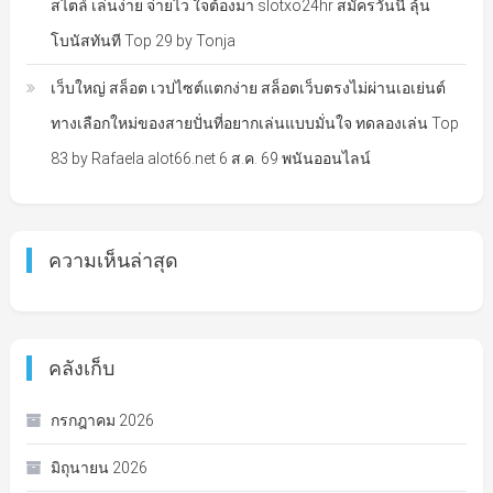
สไตล์ เล่นง่าย จ่ายไว ใจต้องมา slotxo24hr สมัครวันนี้ ลุ้น
โบนัสทันที Top 29 by Tonja
เว็บใหญ่ สล็อต เวปไซต์แตกง่าย สล็อตเว็บตรงไม่ผ่านเอเย่นต์
ทางเลือกใหม่ของสายปั่นที่อยากเล่นแบบมั่นใจ ทดลองเล่น Top
83 by Rafaela alot66.net 6 ส.ค. 69 พนันออนไลน์
ความเห็นล่าสุด
คลังเก็บ
กรกฎาคม 2026
มิถุนายน 2026