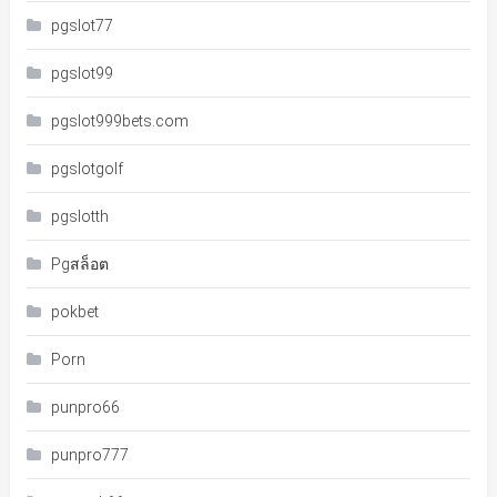
pgslot77
pgslot99
pgslot999bets.com
pgslotgolf
pgslotth
Pgสล็อต
pokbet
Porn
punpro66
punpro777