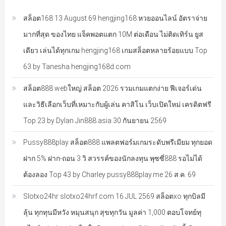
สล็อต168 13 August 69 hengjing168 หวยออนไลน์ อัตราจ่าย
มากที่สุด ของไทย แจ็คพอตแตก 10M ต่อเดือน ไม่ติดเทิร์น ยูส
เดียว เล่นได้ทุกเกม hengjing168 เกมสล็อตหลายร้อยแบบ Top
63 by Tanesha hengjing168d.com
สล็อต888 webใหญ่ สล็อต 2026 รวมเกมแตกง่าย ฟีเจอร์เด่น
และวิธีเลือกเว็บที่เหมาะกับผู้เล่น คาสิโน เว็บเปิดใหม่ เครดิตฟรี
Top 23 by Dylan Jin888.asia 30 กันยายน 2569
Pussy888play สล็อต888 แพลตฟอร์มเกมระดับพรีเมียม ทุกยอด
ฝาก 5% ฝาก-ถอน 3 วิ สวรรค์ของนักลงทุน พุซซี่888 รอไม่ได้
ต้องลอง Top 43 by Charley pussy888play.me 26 ส.ค. 69
Slotxo24hr slotxo24hrf.com 16 JUL 2569 สล็อตxo ทุกบิลมี
ลุ้น ทุกทุนมีหวัง หมุนสนุก สุขทุกวัน มูลค่า 1,000 ตอบโจทย์ทุ