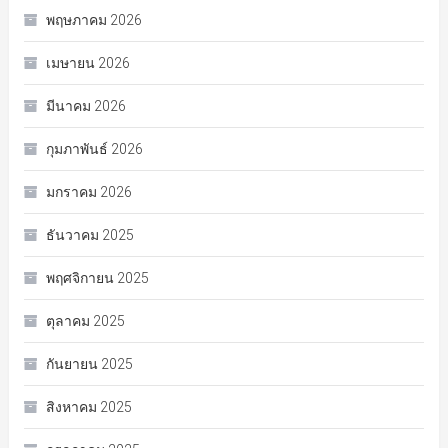
พฤษภาคม 2026
เมษายน 2026
มีนาคม 2026
กุมภาพันธ์ 2026
มกราคม 2026
ธันวาคม 2025
พฤศจิกายน 2025
ตุลาคม 2025
กันยายน 2025
สิงหาคม 2025