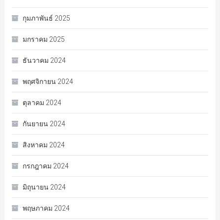
กุมภาพันธ์ 2025
มกราคม 2025
ธันวาคม 2024
พฤศจิกายน 2024
ตุลาคม 2024
กันยายน 2024
สิงหาคม 2024
กรกฎาคม 2024
มิถุนายน 2024
พฤษภาคม 2024