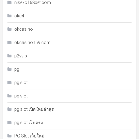
niseko168bet.com
okc4
okcasino
okcasino159.com
p2vvip
pg
pg slot
pg slot
pg slot เปิดใหม่ล่าสุด
pg slot เว็บตรง
PG Slot เว็บใหม่