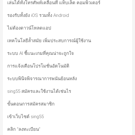
เล่นได้ทั้งโทรศัพท์เคลื่อนที่ แท็บเล็ต คอมพิวเตอร์
รองรับทั้งยัง iOS รวมทั้ง Android
ไม่ต้องดาวน์โหลดแอป
เทคโนโลยีล้ำสมัย เพิ่มประสบการณ์ผู้ใช้งาน
ระบบ AI ชี้แนะเกมที่คุณน่าจะถูกใจ
การแจ้งเตือนโปรโมชั่นอัตโนมัติ
ระบบพินิจพิจารณาการพนันย้อนหลัง
sing55 สมัครและใช้งานได้เช่นไร
ขั้นตอนการสมัครสมาชิก
เข้าเว็บไซต์ sing55
คลิก “ลงทะเบียน”