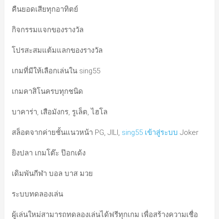
คืนยอดเสียทุกอาทิตย์
กิจกรรมแจกของรางวัล
โปรสะสมแต้มแลกของรางวัล
เกมที่มีให้เลือกเล่นใน sing55
เกมคาสิโนครบทุกชนิด
บาคาร่า, เสือมังกร, รูเล็ต, ไฮโล
สล็อตจากค่ายชั้นแนวหน้า PG, JILI,
sing55 เข้าสู่ระบบ
Joker
ยิงปลา เกมโต๊ะ ป๊อกเด้ง
เดิมพันกีฬา บอล บาส มวย
ระบบทดลองเล่น
ผู้เล่นใหม่สามารถทดลองเล่นได้ฟรีทุกเกม เพื่อสร้างความเชื่อ