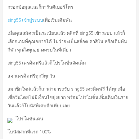
กรอกข้อมูลและก็การันตีเบอร์โทร
sing55 เข้าสู่ระบบ
เพื่อเริ่มเดิมพัน
เมื่อคุณสมัครเป็นระเบียบแล้ว คลิกที่ sing55 เข้าระบบ แล้วก็
เลือกเกมที่คุณอยากได้ ไม่ว่าจะเป็นสล็อต คาสิโน หรือเดิมพัน
กีฬา ทุกสิ่งทุกอย่างครบในที่เดียว
sing55 เครดิตฟรีแล้วก็โปรโมชั่นจัดเต็ม
แจกเครดิตฟรีทุกวี่ทุกวัน
สมาชิกใหม่แล้วก็เก่าสามารถรับ sing55 เครดิตฟรี ได้ทุกเมื่อ
เชื่อวันโดยไม่มีเงื่อนไขยุ่งยาก พร้อมโปรโมชั่นเพิ่มเติมเงินราย
วันแล้วก็โบนัสพิเศษอีกเพียบเลย
โปรโมชันเด่น
โบนัสฝากทีแรก 100%