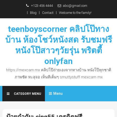
Skip
+123 456 4444
abc@gmail.com
to
Blog
Contact
Welcome to the family!
content
teenboyscorner คลิปโป๊ทาง
บ้าน ห้องโชว์หนังสด รับชมฟรี
หนังโป๊สาวๆวัยรุ่น พริตตี้
onlyfan
https://mexcam.mx คลิปโป๊ถ่ายเองจากทางบ้าน หนังโป๊ทุกชาติ
ภาพชัด ทะลุจอ เห็นหีเต็มๆ smuttystuff mexcam mx
Menu
CATEGORY MENU