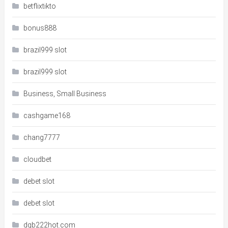
betflixtikto
bonus888
brazil999 slot
brazil999 slot
Business, Small Business
cashgame168
chang7777
cloudbet
debet slot
debet slot
dgb222hot.com