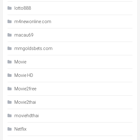
lotto888
m4newonline.com
macau69
mmgoldsbets.com
Movie
Movie HD
Movie2free
Movie2thai
moviehdthai
Netflix