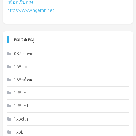
สล็อตเว็บตรง
https://www.ngernn.net
หมวดหมู่
037movie
168slot
168สล็อต
188bet
188betth
1xbetth
1xbit