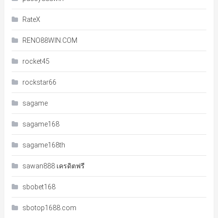
RateX
RENO88WIN.COM
rocket45
rockstar66
sagame
sagame168
sagame168th
sawan888 เครดิตฟรี
sbobet168
sbotop1688.com