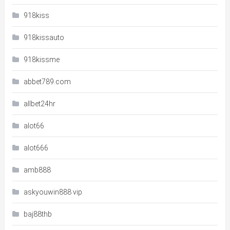
918kiss
918kissauto
918kissme
abbet789.com
allbet24hr
alot66
alot666
amb888
askyouwin888 vip
baj88thb