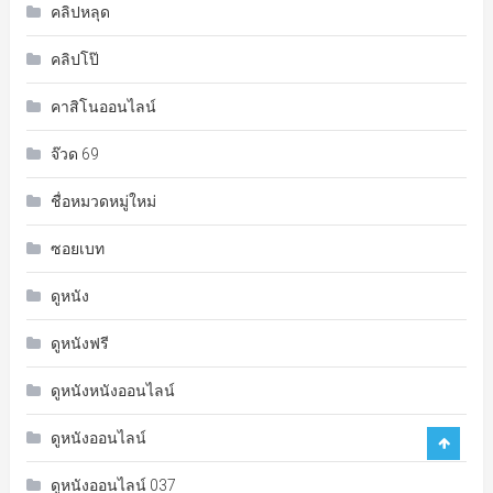
คลิปหลุด
คลิปโป๊
คาสิโนออนไลน์
จ๊วด 69
ชื่อหมวดหมู่ใหม่
ซอยเบท
ดูหนัง
ดูหนังฟรี
ดูหนังหนังออนไลน์
ดูหนังออนไลน์
ดูหนังออนไลน์ 037