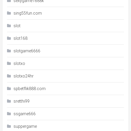
sexygame1688k
sing55fun.com
slot
slot168
slotgame6666
slotxo
slotxo24hr
spbetflik888.com
sretthi99
ssgame666
suppergame