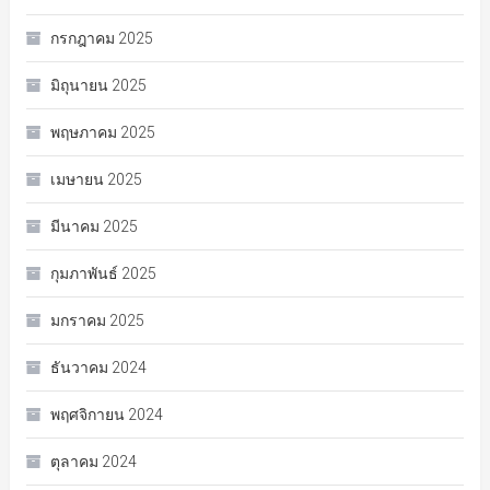
กรกฎาคม 2025
มิถุนายน 2025
พฤษภาคม 2025
เมษายน 2025
มีนาคม 2025
กุมภาพันธ์ 2025
มกราคม 2025
ธันวาคม 2024
พฤศจิกายน 2024
ตุลาคม 2024