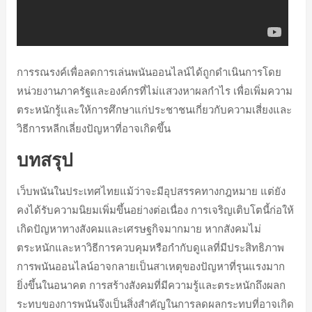
การรณรงค์เพื่อลดการเล่นพนันออนไลน์ได้ถูกดำเนินการโดย
หน่วยงานภาครัฐและองค์กรที่ไม่แสวงหาผลกำไร เพื่อเพิ่มความ
ตระหนักรู้และให้การศึกษาแก่ประชาชนเกี่ยวกับความเสี่ยงและ
วิธีการหลีกเลี่ยงปัญหาที่อาจเกิดขึ้น
บทสรุป
เว็บพนันในประเทศไทยแม้ว่าจะมีอุปสรรคทางกฎหมาย แต่ยัง
คงได้รับความนิยมเพิ่มขึ้นอย่างต่อเนื่อง การเจริญเติบโตนี้ก่อให้
เกิดปัญหาทางสังคมและเศรษฐกิจมากมาย หากสังคมไม่
ตระหนักและหาวิธีการควบคุมหรือกำกับดูแลที่มีประสิทธิภาพ
การพนันออนไลน์อาจกลายเป็นสาเหตุของปัญหาที่รุนแรงมาก
ยิ่งขึ้นในอนาคต การสร้างสังคมที่มีความรู้และตระหนักถึงผลก
ระทบของการพนันจึงเป็นสิ่งสำคัญในการลดผลกระทบที่อาจเกิด