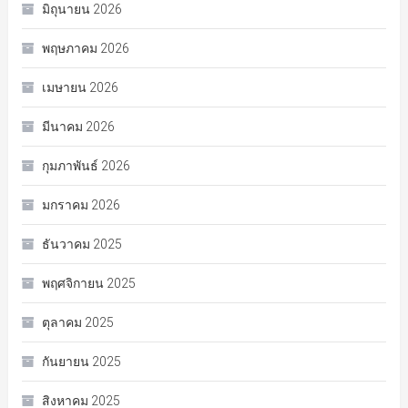
มิถุนายน 2026
พฤษภาคม 2026
เมษายน 2026
มีนาคม 2026
กุมภาพันธ์ 2026
มกราคม 2026
ธันวาคม 2025
พฤศจิกายน 2025
ตุลาคม 2025
กันยายน 2025
สิงหาคม 2025