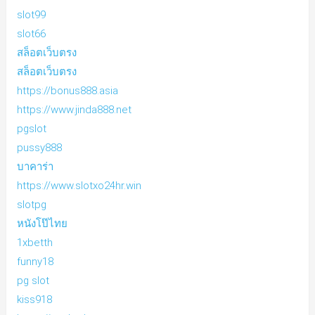
slot99
slot66
สล็อตเว็บตรง
สล็อตเว็บตรง
https://bonus888.asia
https://www.jinda888.net
pgslot
pussy888
บาคาร่า
https://www.slotxo24hr.win
slotpg
หนังโป๊ไทย
1xbetth
funny18
pg slot
kiss918