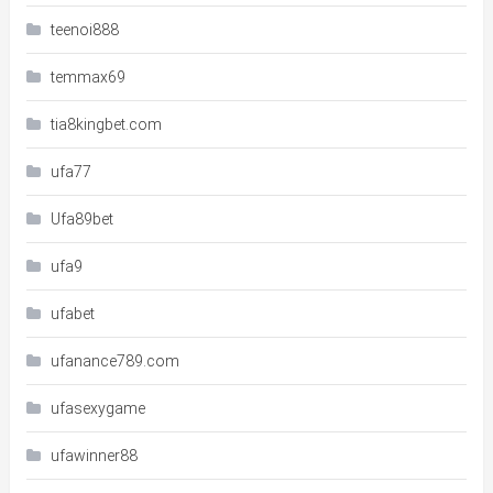
teenoi888
temmax69
tia8kingbet.com
ufa77
Ufa89bet
ufa9
ufabet
ufanance789.com
ufasexygame
ufawinner88