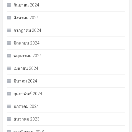
กันยายน 2024
สิงหาคม 2024
กรกฎาคม 2024
มิถุนายน 2024
พฤษภาคม 2024
เมษายน 2024
มีนาคม 2024
กุมภาพันธ์ 2024
มกราคม 2024
ธันวาคม 2023
พฤศจิกายน 2023