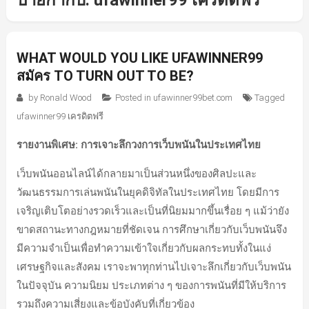
ป้ายกำกับ:
ufawinner99 เครดิตฟรี
WHAT WOULD YOU LIKE UFAWINNER99
สมัคร TO TURN OUT TO BE?
by
Ronald Wood
Posted in
ufawinner99bet.com
Tagged
ufawinner99 เครดิตฟรี
รายงานพิเศษ: การเจาะลึกวงการเว็บพนันในประเทศไทย
เว็บพนันออนไลน์ได้กลายมาเป็นส่วนหนึ่งของศิลปะและ
วัฒนธรรมการเล่นพนันในยุคดิจิทัลในประเทศไทย โดยมีการ
เจริญเติบโตอย่างรวดเร็วและเป็นที่นิยมมากขึ้นเรื่อย ๆ แม้ว่ายัง
ขาดสถานะทางกฎหมายที่ชัดเจน การศึกษาเกี่ยวกับเว็บพนันจึง
มีความจำเป็นเพื่อทำความเข้าใจเกี่ยวกับผลกระทบทั้งในแง่
เศรษฐกิจและสังคม เราจะพาทุกท่านไปเจาะลึกเกี่ยวกับเว็บพนัน
ในปัจจุบัน ความนิยม ประเภทต่าง ๆ ของการพนันที่มีให้บริการ
รวมถึงความเสี่ยงและข้อบังคับที่เกี่ยวข้อง