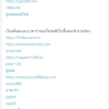
https://pgslotth.me
188betth
ดูหนังออนไลน์
เว็บสล็อตและบาคาร่าของโครตดีเว็บนี้เล่นแล้วรวยจัดๆ
https://918kissauto.tv
https://www.madoohd.com
punpro66
https://sagame168th.in
joker 123
ดูหนัง
https://www.pussy888play.com
pussy888
บาคาร่า
pgslot
pgslot