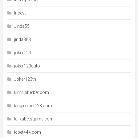
Incest
Jinda55
jinda888
joker123
joker123auto
Joker123th
kimchibetbet.com
kingxxxbet123.com
lalikabetsgame.com
lcbet444.com