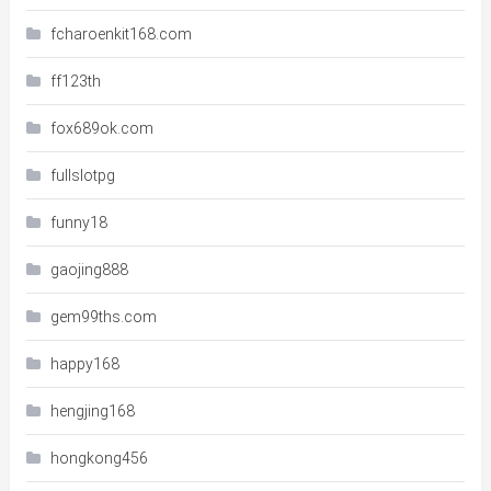
fcharoenkit168.com
ff123th
fox689ok.com
fullslotpg
funny18
gaojing888
gem99ths.com
happy168
hengjing168
hongkong456