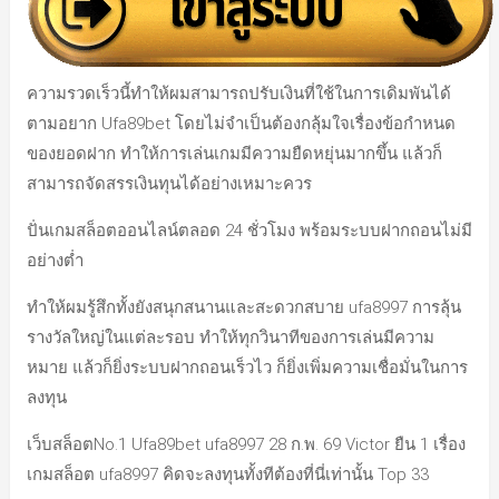
ความรวดเร็วนี้ทำให้ผมสามารถปรับเงินที่ใช้ในการเดิมพันได้
ตามอยาก Ufa89bet โดยไม่จำเป็นต้องกลุ้มใจเรื่องข้อกำหนด
ของยอดฝาก ทำให้การเล่นเกมมีความยืดหยุ่นมากขึ้น แล้วก็
สามารถจัดสรรเงินทุนได้อย่างเหมาะควร
ปั่นเกมสล็อตออนไลน์ตลอด 24 ชั่วโมง พร้อมระบบฝากถอนไม่มี
อย่างต่ำ
ทำให้ผมรู้สึกทั้งยังสนุกสนานและสะดวกสบาย ufa8997 การลุ้น
รางวัลใหญ่ในแต่ละรอบ ทำให้ทุกวินาทีของการเล่นมีความ
หมาย แล้วก็ยิ่งระบบฝากถอนเร็วไว ก็ยิ่งเพิ่มความเชื่อมั่นในการ
ลงทุน
เว็บสล็อตNo.1 Ufa89bet ufa8997 28 ก.พ. 69 Victor ยืน 1 เรื่อง
เกมสล็อต ufa8997 คิดจะลงทุนทั้งทีต้องที่นี่เท่านั้น Top 33