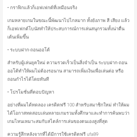
• กราฟิกแล้วก็เอฟเฟกต์ที่เหมือนจริง
เกมหลายเกมในขณะนี้พัฒนาไปไกลมาก ทั้งยังภาพ สี เสียง แล้ว
ก็เอฟเฟกต์โบนัสทำให้ประสบการณ์การเล่นสนุกรวมทั้งน่าตื่น
เต้นเพิ่มขึ้น
• ระบบฝาก-ถอนออโต้
สำหรับผู้เล่นยุคใหม่ ความรวดเร็วเป็นสิ่งจำเป็น ระบบฝาก-ถอน
ออโต้ทำให้ผมไม่ต้องรอนาน สามารถเพิ่มเงินเพื่อเล่นต่อ หรือ
ถอนกำไรได้โดยทันที
• โปรโมชั่นที่ตอบปัญหา
อย่างที่ผมได้ทดลอง เครดิตฟรี 100 สำหรับสมาชิกใหม่ ทำให้ผม
ได้โอกาสทดสอบเล่นหลายเกมรวมทั้งศึกษาและทำการค้นพบว่า
เกมไหนเหมาะสมกับสไตล์การเล่นของตนเองสูงที่สุด
ความรู้สึกหลังจากที่ได้มีการใช้เครดิตฟรี ufa89