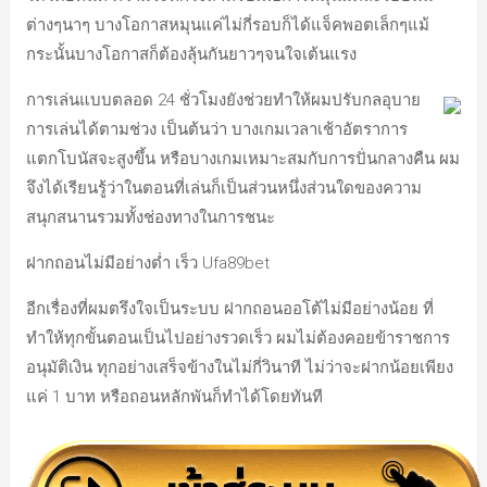
ต่างๆนาๆ บางโอกาสหมุนแค่ไม่กี่รอบก็ได้แจ็คพอตเล็กๆแม้
กระนั้นบางโอกาสก็ต้องลุ้นกันยาวๆจนใจเต้นแรง
การเล่นแบบตลอด 24 ชั่วโมงยังช่วยทำให้ผมปรับกลอุบาย
การเล่นได้ตามช่วง เป็นต้นว่า บางเกมเวลาเช้าอัตราการ
แตกโบนัสจะสูงขึ้น หรือบางเกมเหมาะสมกับการปั่นกลางคืน ผม
จึงได้เรียนรู้ว่าในตอนที่เล่นก็เป็นส่วนหนึ่งส่วนใดของความ
สนุกสนานรวมทั้งช่องทางในการชนะ
ฝากถอนไม่มีอย่างต่ำ เร็ว Ufa89bet
อีกเรื่องที่ผมตรึงใจเป็นระบบ ฝากถอนออโต้ไม่มีอย่างน้อย ที่
ทำให้ทุกขั้นตอนเป็นไปอย่างรวดเร็ว ผมไม่ต้องคอยข้าราชการ
อนุมัติเงิน ทุกอย่างเสร็จข้างในไม่กี่วินาที ไม่ว่าจะฝากน้อยเพียง
แค่ 1 บาท หรือถอนหลักพันก็ทำได้โดยทันที