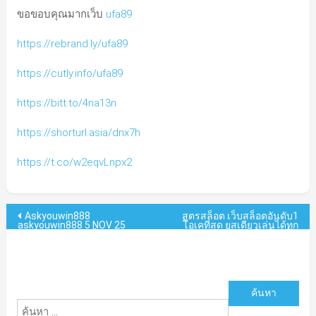
ขอขอบคุณมากเว็บ
ufa89
https://rebrand.ly/ufa89
https://cutly.info/ufa89
https://bitt.to/4na13n
https://shorturl.asia/dnx7h
https://t.co/w2eqvLnpx2
แนะแนว
Askyouwin888
สูตรสล็อต เว็บสล็อตอันดับ1
askyouwin888 5 NOV 25
โอเคที่สุด ยูสเดียวเล่นได้ทุก
ค
askyouwin888 สล็อต บาคาร่า
ค่าย ฝาก-ถอน ออโต้ โปรโม
เรื่อง
การันตี ความมันส์ สมาชิกใหม่
ชั่น เลือกตามสไตล์ ของคุณ
ส
รับเลย 1,500 แจกโบนัส 24
สูตรสล็อต สมัครรับโบนัสฟรี
ชั่วโมง
Top 54 by Irwin okc4 22
slotxo,สล็อตpg,AMB,Joker
January 2568
askyouwin888 vip ทำกำไรทุก
ตา Top 9 by Arturo