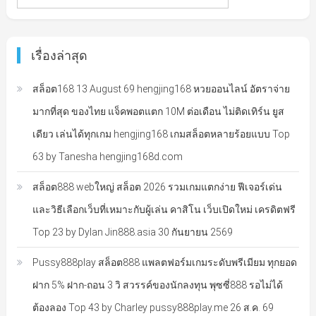
เรื่องล่าสุด
สล็อต168 13 August 69 hengjing168 หวยออนไลน์ อัตราจ่าย
มากที่สุด ของไทย แจ็คพอตแตก 10M ต่อเดือน ไม่ติดเทิร์น ยูส
เดียว เล่นได้ทุกเกม hengjing168 เกมสล็อตหลายร้อยแบบ Top
63 by Tanesha hengjing168d.com
สล็อต888 webใหญ่ สล็อต 2026 รวมเกมแตกง่าย ฟีเจอร์เด่น
และวิธีเลือกเว็บที่เหมาะกับผู้เล่น คาสิโน เว็บเปิดใหม่ เครดิตฟรี
Top 23 by Dylan Jin888.asia 30 กันยายน 2569
Pussy888play สล็อต888 แพลตฟอร์มเกมระดับพรีเมียม ทุกยอด
ฝาก 5% ฝาก-ถอน 3 วิ สวรรค์ของนักลงทุน พุซซี่888 รอไม่ได้
ต้องลอง Top 43 by Charley pussy888play.me 26 ส.ค. 69