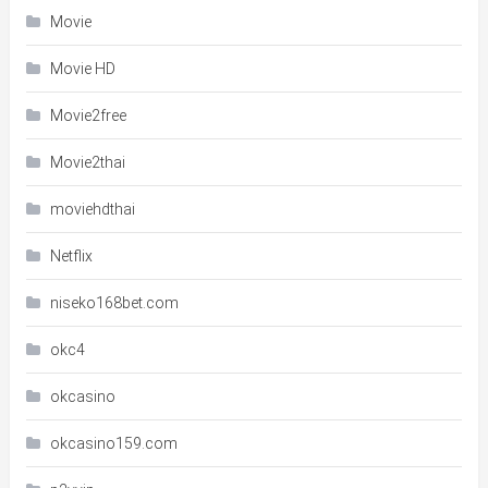
Movie
Movie HD
Movie2free
Movie2thai
moviehdthai
Netflix
niseko168bet.com
okc4
okcasino
okcasino159.com