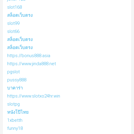
slot168
สล็อตเว็บตรง
slot99
slot66
สล็อตเว็บตรง
สล็อตเว็บตรง
https://bonus888.asia
https://www.jinda888.net
pgslot
pussy888
บาคาร่า
https://www.slotxo24hr.win
slotpg
หนังโป๊ไทย
1xbetth
funny18