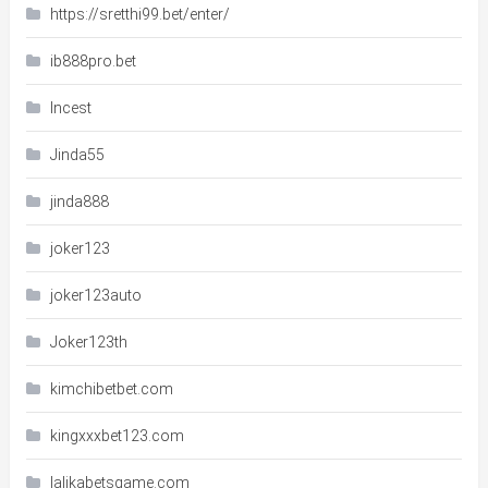
https://sretthi99.bet/enter/
ib888pro.bet
Incest
Jinda55
jinda888
joker123
joker123auto
Joker123th
kimchibetbet.com
kingxxxbet123.com
lalikabetsgame.com