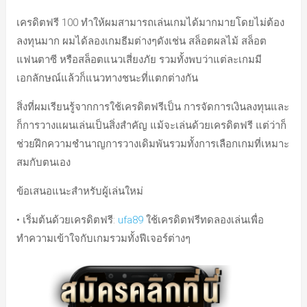
เครดิตฟรี 100 ทำให้ผมสามารถเล่นเกมได้มากมายโดยไม่ต้อง
ลงทุนมาก ผมได้ลองเกมธีมต่างๆดังเช่น สล็อตผลไม้ สล็อต
แฟนตาซี หรือสล็อตแนวเสี่ยงภัย รวมทั้งพบว่าแต่ละเกมมี
เอกลักษณ์แล้วก็แนวทางชนะที่แตกต่างกัน
สิ่งที่ผมเรียนรู้จากการใช้เครดิตฟรีเป็น การจัดการเงินลงทุนและ
ก็การวางแผนเล่นเป็นสิ่งสำคัญ แม้จะเล่นด้วยเครดิตฟรี แต่ว่าก็
ช่วยฝึกความชำนาญการวางเดิมพันรวมทั้งการเลือกเกมที่เหมาะ
สมกับตนเอง
ข้อเสนอแนะสำหรับผู้เล่นใหม่
• เริ่มต้นด้วยเครดิตฟรี:
ufa89
ใช้เครดิตฟรีทดลองเล่นเพื่อ
ทำความเข้าใจกับเกมรวมทั้งฟีเจอร์ต่างๆ