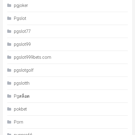
pgjoker
Pgslot
pgslot77
pgslot99
pgslot999bets.com
pgslotgolf
pgslotth
Pgสล็อต
pokbet
Porn