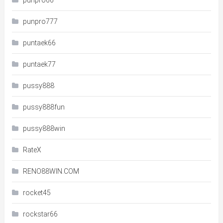
punpro66
punpro777
puntaek66
puntaek77
pussy888
pussy888fun
pussy888win
RateX
RENO88WIN.COM
rocket45
rockstar66