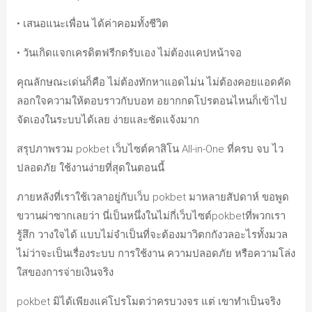
• เสนอแนะเพื่อน ได้ค่าคอมทั้งชีวิต
• วันเกิดแจกเครดิตฟรีกดรับเอง ไม่ต้องแคปหน้าจอ
คุณลักษณะเด่นก็คือ ไม่ต้องทักหาแอดไม่น ไม่ต้องคอยแอดคัด
ลอกใจความให้ตอบราวกับบอท อยากกดโปรตอนไหนก็เข้าไป
จัดเองในระบบได้เลย ง่ายและชัดแจ้งมาก
สรุปภาพรวม pokbet เว็บไซต์คาสิโน All-in-One ที่ครบ จบ ไว
ปลอดภัย ใช้งานง่ายที่สุดในตอนนี้
ภายหลังที่เราใช้เวลาอยู่กับเว็บ pokbet มาหลายสัปดาห์ ขอพูด
ขวานผ่าซากเลยว่า นี่เป็นหนึ่งในไม่กี่เว็บไซต์pokbetที่พวกเรา
รู้สึก วางใจได้ แบบไม่จำเป็นที่จะต้องมาวิตกกังวลอะไรทั้งมวล
ไม่ว่าจะเป็นเรื่องระบบ การใช้งาน ความปลอดภัย หรือความโล่ง
ใสของการจ่ายเงินจริง
pokbet มิได้เพียงแค่โปรโมตว่าครบวงจร แต่ เขาทำเป็นจริง