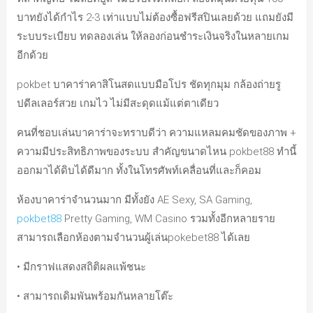
บาทยังได้กำไร 2-3 เท่าแบบไม่ต้องซื้อฟรีสปินเลยด้วย แถมยังมี
ระบบระเบียบ ทดลองเล่น ให้ลองก่อนชำระเงินจริงในหลายเกม
อีกด้วย
pokbet บาคาร่าคาสิโนสดแบบมือโปร ชัดทุกมุม กล้องถ่ายรู
ปดีลเลอร์สวย เกมไว ไม่มีสะดุดแม้แต่ตาเดียว
คนที่ชอบเล่นบาคาร่าจะทราบดีว่า ความแหลมคมชัดของภาพ +
ความมีประสิทธิภาพของระบบ สำคัญขนาดไหน pokbet88 ทำนี้
ออกมาได้ดิบได้ดีมาก ทั้งในโทรศัพท์เคลื่อนที่และก็คอม
ห้องบาคาร่าจำนวนมาก มีทั้งยัง AE Sexy, SA Gaming,
pokbet88
Pretty Gaming, WM Casino รวมทั้งอีกหลายราย
สามารถเลือกห้องตามจำนวนผู้เล่นpokebet88 ได้เลย
• มีกราฟแสดงสถิติผลแพ้ชนะ
• สามารถเดิมพันพร้อมกันหลายโต๊ะ