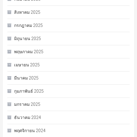
สิงหาคม 2025
กรกฎาคม 2025
มิถุนายน 2025
พฤษภาคม 2025
เมษายน 2025
มีนาคม 2025
กุมภาพันธ์ 2025
มกราคม 2025
ธันวาคม 2024
พฤศจิกายน 2024