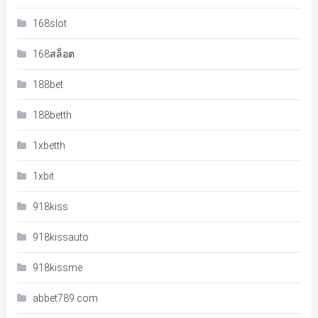
168slot
168สล็อต
188bet
188betth
1xbetth
1xbit
918kiss
918kissauto
918kissme
abbet789.com