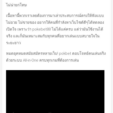
ไม่น่ายกโทษ
เนื้อหานี้พวกเราเลยต้องการมาเล่าประสบการณ์ตรงให้ฟังแบบ
ไม่อวย ไม่ขายของ อยากให้คนที่กำลังหาเว็บไซต์ดีๆได้ทดลอง
เปิดใจ เพราะว่า pokebet88 ไม่ได้แค่ครบ แต่ว่ามันใช้งานได้
จริง และก็มันเหมาะสมกับทุกคนที่อยากเล่นแบบสบายใจใน
ระยะยาว
หมดยุคหมดสมัยสมัครหลายเว็บ! pokbet ตอบโจทย์คนเล่นจริง
ด้วยระบบ All-in-One ครบทุกเกมที่ต้องการเล่น