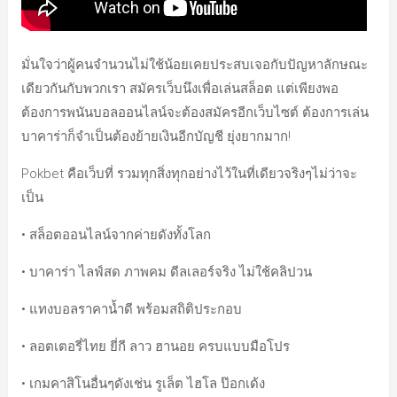
มั่นใจว่าผู้คนจำนวนไม่ใช้น้อยเคยประสบเจอกับปัญหาลักษณะ
เดียวกันกับพวกเรา สมัครเว็บนึงเพื่อเล่นสล็อต แต่เพียงพอ
ต้องการพนันบอลออนไลน์จะต้องสมัครอีกเว็บไซต์ ต้องการเล่น
บาคาร่าก็จำเป็นต้องย้ายเงินอีกบัญชี ยุ่งยากมาก!
Pokbet คือเว็บที่ รวมทุกสิ่งทุกอย่างไว้ในที่เดียวจริงๆไม่ว่าจะ
เป็น
• สล็อตออนไลน์จากค่ายดังทั้งโลก
• บาคาร่า ไลฟ์สด ภาพคม ดีลเลอร์จริง ไม่ใช้คลิปวน
• แทงบอลราคาน้ำดี พร้อมสถิติประกอบ
• ลอตเตอรี่ไทย ยี่กี ลาว ฮานอย ครบแบบมือโปร
• เกมคาสิโนอื่นๆดังเช่น รูเล็ต ไฮโล ป๊อกเด้ง