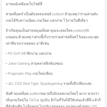
อารมณ์เหมือนเว็บไซต์อื่
สายสล็อตจำเป็นต้องหลงเสน่ห์ pokbet ด้วยเหตุว่ารวมค่ายดัง
เกมได้รับความนิยม เกมใหม่ แตกง่าย ไว้ภายในที่เดียว
ถ้าเกิดคุณเป็นสายหมุนสล็อต คุณจะหลงใหล pokbet88
แน่นอน ด้วยเหตุว่าตรงนี้เก็บรวบรวมค่ายสล็อตไว้เยอะแยะสุด
เท่าที่พวกเราเคยพบ อาทิเช่น
• PG Soft กราฟิกงาม แตกง่าย
• Joker Gaming สายคลาสสิกต้องชอบ
• Pragmatic Play เกมใหม่เพียบ
• JILI, CQ9, Red Tiger, Spadegaming รวมทั้งอีกเพียบเลย
ข้อดี ของสล็อต pokbetหมายถึงอัปเดตเกมใหม่ไวมาก พวกเรา
เห็นเกมใหม่ใน TikTok ปุบปับ อีกไม่กี่วันก็มีให้เล่นแล้วที่นี่ แล้วก็
ที่สำคัญคือ ไม่ล็อคยูส ไม่ปรับเรตหลอก ลองหมุนด้วยทุน 100