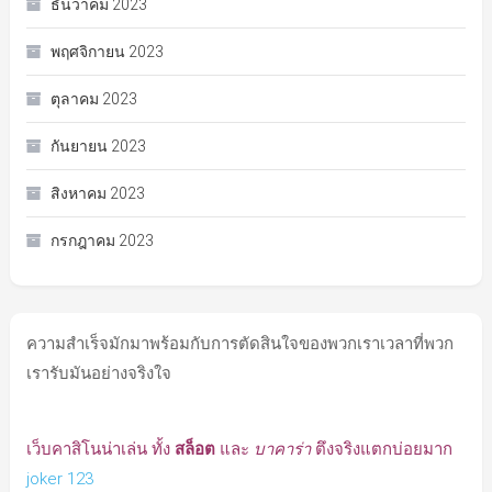
ธันวาคม 2023
พฤศจิกายน 2023
ตุลาคม 2023
กันยายน 2023
สิงหาคม 2023
กรกฎาคม 2023
ความสำเร็จมักมาพร้อมกับการตัดสินใจของพวกเราเวลาที่พวก
เรารับมันอย่างจริงใจ
เว็บคาสิโนน่าเล่น ทั้ง
สล็อต
และ
บาคาร่า
ตึงจริงแตกบ่อยมาก
joker 123