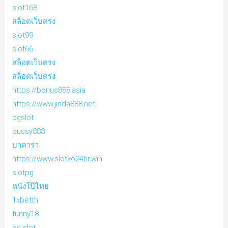
slot168
สล็อตเว็บตรง
slot99
slot66
สล็อตเว็บตรง
สล็อตเว็บตรง
https://bonus888.asia
https://www.jinda888.net
pgslot
pussy888
บาคาร่า
https://www.slotxo24hr.win
slotpg
หนังโป๊ไทย
1xbetth
funny18
pg slot