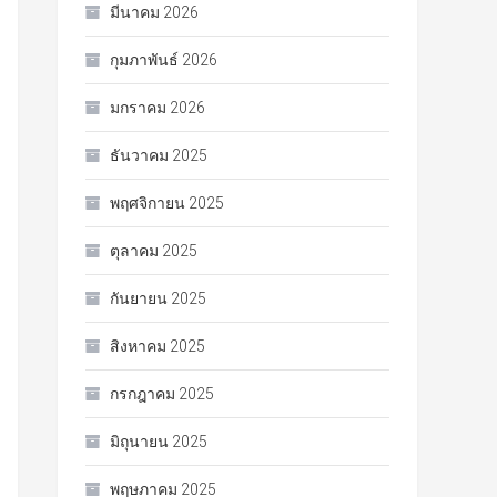
มีนาคม 2026
กุมภาพันธ์ 2026
มกราคม 2026
ธันวาคม 2025
พฤศจิกายน 2025
ตุลาคม 2025
กันยายน 2025
สิงหาคม 2025
กรกฎาคม 2025
มิถุนายน 2025
พฤษภาคม 2025