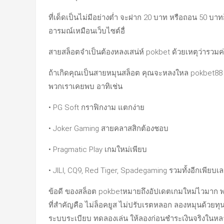
ที่เด็ดเป็นไม่มีอย่างต่ำ จะฝาก 20 บาท หรือถอน 50 บาท
อารมณ์เหมือนเว็บไซต์อื่
สายสล็อตจำเป็นต้องหลงเสน่ห์ pokbet ด้วยเหตุว่ารวมค่
ถ้าเกิดคุณเป็นสายหมุนสล็อต คุณจะหลงใหล pokbet88 แน
พวกเราเคยพบ อาทิเช่น
• PG Soft กราฟิกงาม แตกง่าย
• Joker Gaming สายคลาสสิกต้องชอบ
• Pragmatic Play เกมใหม่เพียบ
• JILI, CQ9, Red Tiger, Spadegaming รวมทั้งอีกเพียบเ
ข้อดี ของสล็อต pokbetหมายถึงอัปเดตเกมใหม่ไวมาก พวกเรา
ที่สำคัญคือ ไม่ล็อคยูส ไม่ปรับเรตหลอก ลองหมุนด้วยทุน
ระบบระเบียบ ทดลองเล่น ให้ลองก่อนชำระเงินจริงในหล