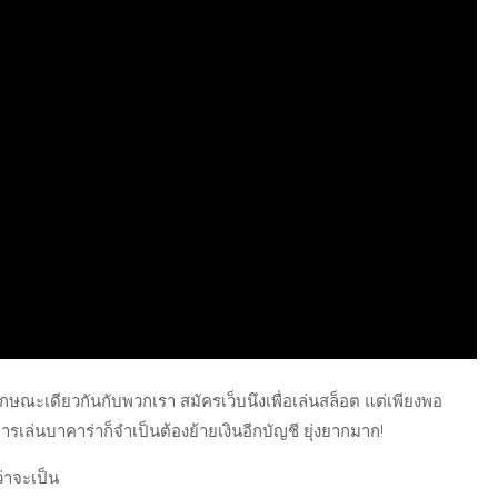
ษณะเดียวกันกับพวกเรา สมัครเว็บนึงเพื่อเล่นสล็อต แต่เพียงพอ
เล่นบาคาร่าก็จำเป็นต้องย้ายเงินอีกบัญชี ยุ่งยากมาก!
ว่าจะเป็น