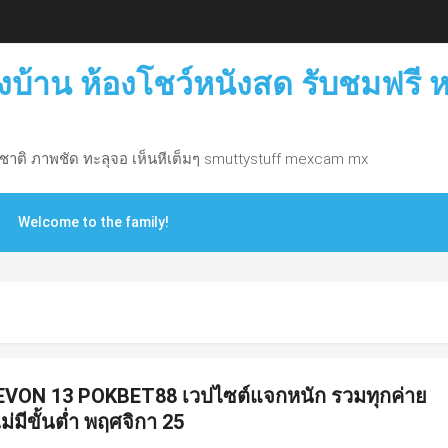
้าน ห้องโชว์หนังสด รับชมฟรี หนั
ชาติ ภาพชัด ทะลุจอ เห็นหีเต็มๆ smuttystuff mexcam mx
Welcome to the family!
 DEVON 13 POKBET88 เวปไซต์แจกหนัก รวมทุกค่าย
ม่มีขั้นต่ำ พฤศจิกา 25