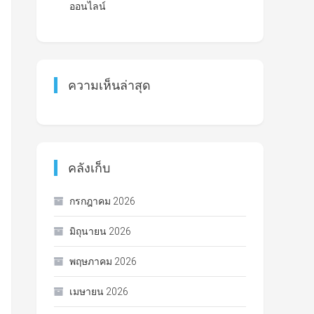
ออนไลน์
ความเห็นล่าสุด
คลังเก็บ
กรกฎาคม 2026
มิถุนายน 2026
พฤษภาคม 2026
เมษายน 2026