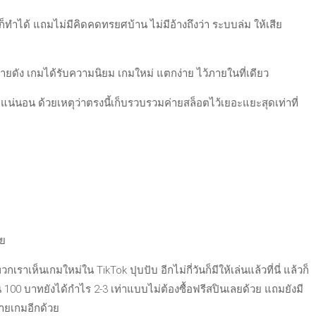
ก็ทำได้ แถมไม่มีคิดคดทรยศบ้าน ไม่มีอ้างถึงว่า ระบบล่ม ให้เสีย
ายดัง เกมได้รับความนิยม เกมใหม่ แตกง่าย ไว้ภายในที่เดียว
่นอน ด้วยเหตุว่าตรงนี้เก็บรวบรวมค่ายสล็อตไว้เยอะแยะสุดเท่าที่
ลย
เห็นเกมใหม่ใน TikTok ปุบปับ อีกไม่กี่วันก็มีให้เล่นแล้วที่นี่ แล้วก็
 100 บาทยังได้กำไร 2-3 เท่าแบบไม่ต้องซื้อฟรีสปินเลยด้วย แถมยังมี
ายเกมอีกด้วย