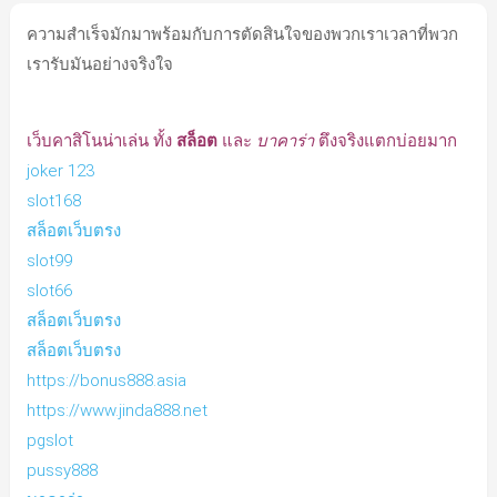
ความสำเร็จมักมาพร้อมกับการตัดสินใจของพวกเราเวลาที่พวก
เรารับมันอย่างจริงใจ
เว็บคาสิโนน่าเล่น ทั้ง
สล็อต
และ
บาคาร่า
ตึงจริงแตกบ่อยมาก
joker 123
slot168
สล็อตเว็บตรง
slot99
slot66
สล็อตเว็บตรง
สล็อตเว็บตรง
https://bonus888.asia
https://www.jinda888.net
pgslot
pussy888