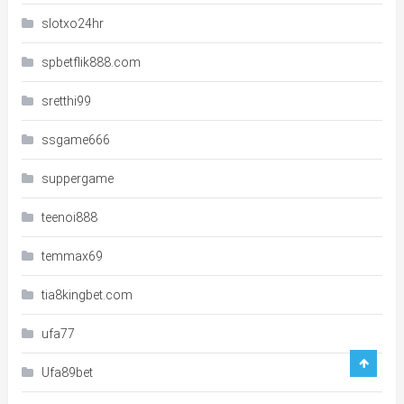
slotxo24hr
spbetflik888.com
sretthi99
ssgame666
suppergame
teenoi888
temmax69
tia8kingbet.com
ufa77
Ufa89bet