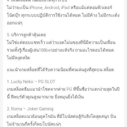
4. เล่นสล็อตผ่านมือถือได้ทุกระบบ
ไม่ว่าจะเป็น iPhone, Android, iPad หรือแม้แต่คอมพิวเตอร์
โน้ตบุ๊ก ทุกระบบปฏิบัติการใช้งานได้หมด ไม่มีค้าง ไม่มีกระเด้ง
ออกแน่ๆ
5. บริการลูกค้าคุ้นเคย
ไม่ใช่แค่ตอบแชทเร็ว แต่ว่าแอดไม่นของที่นี่มีความเป็นเพื่อน
รวมทั้งรู้เรื่องผู้เล่น188betอย่างแท้จริง ถามอะไรตอบได้หมด
ไม่มีหงุดหงิด
แนะนำเกมสล็อตที่ได้รับความนิยมที่คนเล่นสูงที่สุดบน สล็อต
1. Lucky Neko – PG SLOT
เกมสล็อตธีมแมวนำโชคจากค่าย PG ที่ขึ้นชื่อว่าแตกง่ายสุดในปี
นี้ ฟีพบร์ตัวคูณสูงมากมาย ยิ่งหมุนยิ่งได้เงิน
2. Roma – Joker Gaming
เกมสล็อตแนวย้อนยุคโรมัน ที่มีโบนัสต่อสู้กับสิงโตสุดสนุก ปั่น
ไม่จำนวนกี่ครั้งก็พบโบนัสแน่ๆ