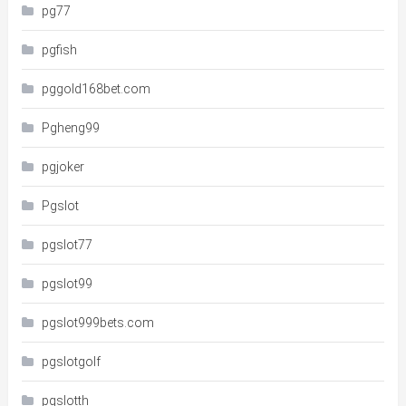
pg77
pgfish
pggold168bet.com
Pgheng99
pgjoker
Pgslot
pgslot77
pgslot99
pgslot999bets.com
pgslotgolf
pgslotth