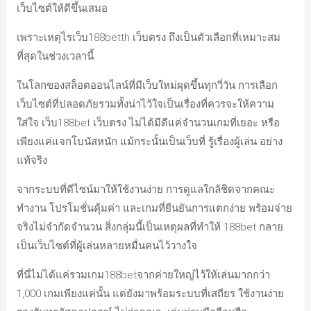
เว็บไซต์ให้ดีขึ้นเสมอ
เพราะเหตุไรเว็บ188betth เว็บตรง ถึงเป็นตัวเลือกที่เหมาะสม
ที่สุดในช่วงเวลานี้
ในโลกของสล็อตออนไลน์ที่มีเว็บใหม่ผุดขึ้นทุกวี่วัน การเลือก
เว็บไซต์ที่ปลอดภัยรวมทั้งน่าไว้ใจเป็นเรื่องที่ควรจะให้ความ
ใส่ใจ เว็บ188bet เว็บตรง ไม่ได้มีดีแค่จำนวนเกมที่เยอะ หรือ
เพียงแค่แจกโบนัสหนัก แม้กระนั้นเป็นเว็บที่ รู้เรื่องผู้เล่น อย่าง
แท้จริง
จากระบบที่ดีไซน์มาให้ใช้งานง่าย การดูแลใกล้ชิดจากคณะ
ทำงาน โปรโมชั่นคุ้มค่า และเกมที่ยืนยันการแตกง่าย พร้อมจ่าย
จริงไม่จำกัดจำนวน สิ่งกลุ่มนี้เป็นเหตุผลที่ทำให้ 188bet กลาย
เป็นเว็บไซต์ที่ผู้เล่นหลายหมื่นคนไว้วางใจ
ที่นี่ไม่ได้แค่รวมเกม188betจากค่ายใหญ่ไว้ให้เล่นมากกว่า
1,000 เกมเพียงแค่นั้น แต่ยังมาพร้อมระบบที่เสถียร ใช้งานง่าย