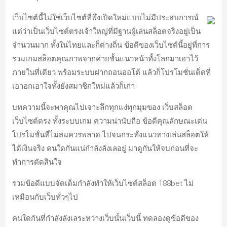
เว็บไซต์นี้ไม่ใช่เว็บไซต์ที่พึ่งเปิดใหม่แบบไม่มีประสบการณ์
แต่ว่าเป็นเว็บไซต์ตรงเจ้าใหญ่ที่มีฐานผู้เล่นสล็อตจริงอยู่เป็น
จำนวนมาก ทั้งในไทยและก็ต่างถิ่น ข้อดีของเว็บไซต์นี้อยู่ที่การ
รวมเกมสล็อตคุณภาพจากค่ายชั้นแนวหน้าทั้งโลกมาเอาไว้
ภายในที่เดียว พร้อมระบบฝากถอนออโต้ แล้วก็โปรโมชั่นเด็ดที่
เอาอกเอาใจทั้งยังสมาชิกใหม่แล้วก็เก่า
บทความนี้จะพาคุณไปเจาะลึกทุกแง่ทุกมุมของ เว็บสล็อต
เว็บไซต์ตรง ทั้งระบบเกม ความน่านับถือ ข้อดีคุณลักษณะเด่น
โปรโมชั่นที่ไม่สมควรพลาด ไปจนกระทั่งแนวทางเล่นสล็อตให้
ได้เงินจริง คนใดกันแน่กำลังลังเลอยู่ มาดูกันให้จบก่อนที่จะ
ทำการตัดสินใจ
รวมข้อดีแบบจัดเต็มกำลังทำให้เว็บไซต์สล็อต 188bet ไม่
เหมือนกับเว็บทั่วๆไป
คนใดกันที่กำลังลังเลระหว่างเว็บนั้นเว็บนี้ ทดลองดูข้อดีของ