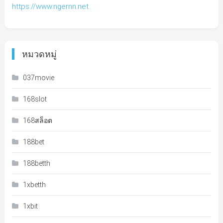
https://www.ngernn.net
หมวดหมู่
037movie
168slot
168สล็อต
188bet
188betth
1xbetth
1xbit