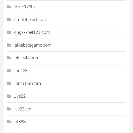
Joker123th
kimchibetbet.com
kingxxxbet123.com
lalikabetsgame.com
lcbet444.com
lion123
lionth168.com
Live22
live22slot
lot888