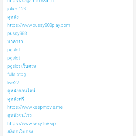
https://sagame168th.in
joker 123
ดูหนัง
https://www.pussy888play.com
pussy888
บาคาร่า
pgslot
pgslot
pgslot เว็บตรง
fullslotpg
live22
ดูหนังออนไลน์
ดูหนังฟรี
https://www.keepmovie.me
ดูหนังชนโรง
https://www.sexy168.vip
สล็อตเว็บตรง