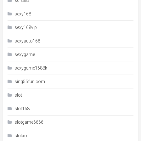
scr888
sexy168
sexy168vip
sexyauto168
sexygame
sexygame1688k
sing55fun.com
slot
slot168
slotgame6666
slotxo