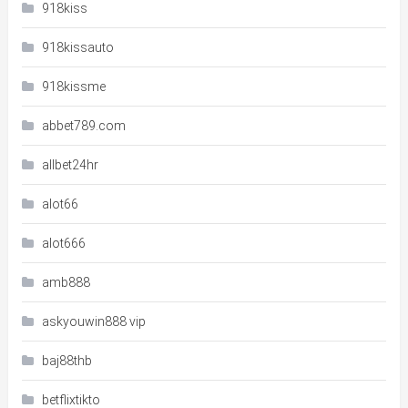
918kiss
918kissauto
918kissme
abbet789.com
allbet24hr
alot66
alot666
amb888
askyouwin888 vip
baj88thb
betflixtikto