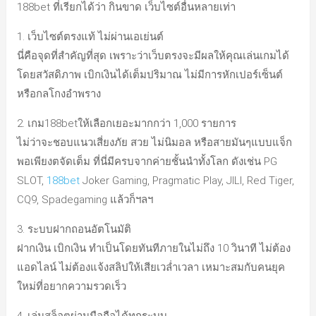
188bet ที่เรียกได้ว่า กินขาด เว็บไซต์อื่นหลายเท่า
1. เว็บไซต์ตรงแท้ ไม่ผ่านเอเย่นต์
นี่คือจุดที่สำคัญที่สุด เพราะว่าเว็บตรงจะมีผลให้คุณเล่นเกมได้
โดยสวัสดิภาพ เบิกเงินได้เต็มปริมาณ ไม่มีการหักเปอร์เซ็นต์
หรือกลโกงอำพราง
2. เกม188betให้เลือกเยอะมากกว่า 1,000 รายการ
ไม่ว่าจะชอบแนวเสี่ยงภัย สวย ไม่นิมอล หรือสายมันๆแบบแจ็ก
พอเพียงตจัดเต็ม ที่นี่มีครบจากค่ายชั้นนำทั้งโลก ดังเช่น PG
SLOT,
188bet
Joker Gaming, Pragmatic Play, JILI, Red Tiger,
CQ9, Spadegaming แล้วก็ฯลฯ
3. ระบบฝากถอนอัตโนมัติ
ฝากเงิน เบิกเงิน ทำเป็นโดยทันทีภายในไม่ถึง 10 วินาที ไม่ต้อง
แอดไลน์ ไม่ต้องแจ้งสลิปให้เสียเวล่ำเวลา เหมาะสมกับคนยุค
ใหม่ที่อยากความรวดเร็ว