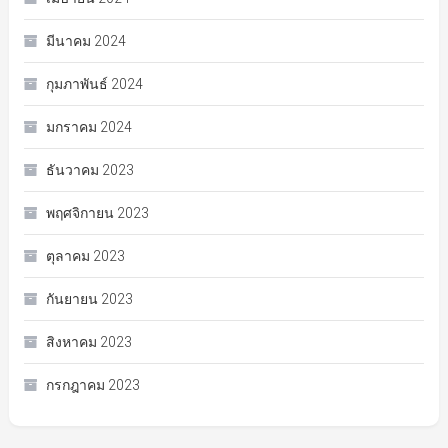
มีนาคม 2024
กุมภาพันธ์ 2024
มกราคม 2024
ธันวาคม 2023
พฤศจิกายน 2023
ตุลาคม 2023
กันยายน 2023
สิงหาคม 2023
กรกฎาคม 2023