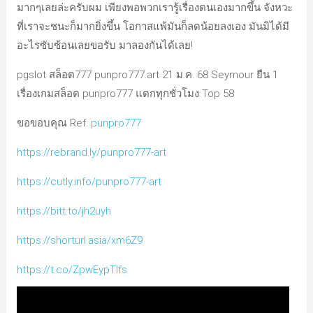
มากๆเลยล่ะครับผม เพียงพอพวกเรารู้เรื่องตนเองมากขึ้น จังหวะ
ที่เราจะชนะก็มากยิ่งขึ้น โอกาสแพ้มันก็ลดน้อยลงเอง มันมิได้มี
อะไรซับซ้อนเลยขอรับ มาลองกันได้เลย!
pgslot สล็อต777 punpro777.art 21 ม.ค. 68 Seymour ยืน 1
เรื่องเกมสล็อต punpro777 แตกทุกชั่วโมง Top 58
ขอขอบคุณ Ref.
punpro777
https://rebrand.ly/punpro777-art
https://cutly.info/punpro777-art
https://bitt.to/jh2uyh
https://shorturl.asia/xm6Z9
https://t.co/ZpwEypTIfs