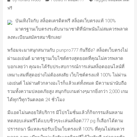
ฟรี
บันเทิงใจกับ สล็อตเครดิตฟรี สล็อตเว็บตรงแท้ 100%
มาตรฐานเว็บตรงระดับนานาชาติที่นักพนันไม่สมควรพลาด
ลงทะเบียนสมัครสมาชิกเลย!
พร้อมจะมาสนุกสนานกับ punpro777 กันรึยัง? สล็อตเว็บตรงไม่
ผ่านเอเย่นต์ มาตรฐานเว็บไซต์ตรงสุดยอดที่คุณไม่ควรพลาด
บอกเลยว่า คุณจะได้รับประสบการณ์การเล่นสล็อตออนไลน์ที่
เหมาะสมที่สุดอย่างไม่ต้องสงสัย เว็บไซต์ตรงแท้ 100% ไม่ผ่าน
เอเย่นต์ ไม่ผ่านตัวกลางอะไรก็แล้วแต่ทั้งหมด มีความน่านับถือ
รวมทั้งความปลอดภัยสูง สนุกกับเกมต่างๆมากยิ่งกว่า 2,000 เกม
ได้ทุกวี่ทุกวันตลอด 24 ชั่วโมง
มีแอดไม่นคอยให้บริการ มีโปรโมชั่นแล้วก็กิจกรรมล้นหลาม
ทดสอบเล่นฟรีได้แบบชิวๆจะเล่นสล็อต777 pg ก็เลือกได้ตาม
ปรารถนา นี่แหละขอรับเป็นเว็บตรงแท้ 100% ที่คุณไม่สมควร