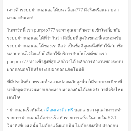
เจาะลึกระบบฝากถอนออโต้บน สล็อต777 ดีจริงหรือแค่ตบตา
มาลองกันเลย!
ในพาร์ทนี้ เรา punpro777 จะพาคุณมาทำความเข้าใจเกี่ยวกับ
ระบบฝากถอนออโต้ที่ว่ากันว่า ดีเยี่ยมที่สุดในขณะนี้เลยนะครับ
ระบบฝากถอนออโต้ของเราถือว่าเป็นข้อดีจุดหนึ่งที่ทำให้สมาชิก
หลายท่านไว้ใจแล้วก็เลือกใช้บริการกับเว็บไซต์ของเรา
punpro777 ทางเข้าสูงที่สุดเลยก็ว่าได้ หลักการทำงานของระบบ
ฝากถอนออโต้หรือระบบฝากถอนอัตโนมัติ
ที่มีประสิทธิภาพรวมทั้งความปลอดภัยสูงนั้น ก็มีระบบระเบียบที่
น่าดึงดูดจำนวนมากเยอะมาก มาลองกันได้เลยครับว่าดีจริงไหม
เลทโก!
• ฝากถอนเร็วทันใจ:
สล็อตเครดิตฟรี
บอกเลยว่า คุณสามารถทำ
รายการฝากถอนได้อย่างเร็ว ทำรายการเสร็จในภายใน 5-30
วินาทีเพียงแค่นั้น ไม่ต้องแจ้งแอดมิน ไม่ต้องส่งสลิป ฝากถอน