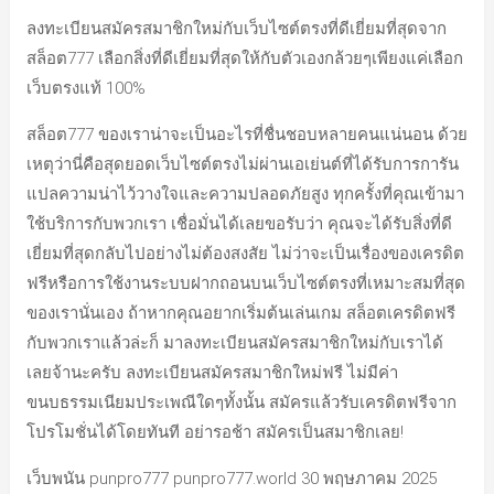
ลงทะเบียนสมัครสมาชิกใหม่กับเว็บไซต์ตรงที่ดีเยี่ยมที่สุดจาก
สล็อต777 เลือกสิ่งที่ดีเยี่ยมที่สุดให้กับตัวเองกล้วยๆเพียงแค่เลือก
เว็บตรงแท้ 100%
สล็อต777 ของเราน่าจะเป็นอะไรที่ชื่นชอบหลายคนแน่นอน ด้วย
เหตุว่านี่คือสุดยอดเว็บไซต์ตรงไม่ผ่านเอเย่นต์ที่ได้รับการการัน
แปลความน่าไว้วางใจและความปลอดภัยสูง ทุกครั้งที่คุณเข้ามา
ใช้บริการกับพวกเรา เชื่อมั่นได้เลยขอรับว่า คุณจะได้รับสิ่งที่ดี
เยี่ยมที่สุดกลับไปอย่างไม่ต้องสงสัย ไม่ว่าจะเป็นเรื่องของเครดิต
ฟรีหรือการใช้งานระบบฝากถอนบนเว็บไซต์ตรงที่เหมาะสมที่สุด
ของเรานั่นเอง ถ้าหากคุณอยากเริ่มต้นเล่นเกม สล็อตเครดิตฟรี
กับพวกเราแล้วล่ะก็ มาลงทะเบียนสมัครสมาชิกใหม่กับเราได้
เลยจ้านะครับ ลงทะเบียนสมัครสมาชิกใหม่ฟรี ไม่มีค่า
ขนบธรรมเนียมประเพณีใดๆทั้งนั้น สมัครแล้วรับเครดิตฟรีจาก
โปรโมชั่นได้โดยทันที อย่ารอช้า สมัครเป็นสมาชิกเลย!
เว็บพนัน punpro777 punpro777.world 30 พฤษภาคม 2025