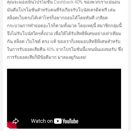
คุณจะมองเห็นโปรโมชั่น Cashback 40% ของพวกเราแน่นอน
มันคือโปรโมชั่นสำหรับคนที่รังเกียจรับโบนัสเครดิตฟรี เล่น
สล็อตเว็บตรงได้เท่าไหร่ก็อยากถอนได้โดยทันที เกลียด
กระบวนการทำยอดอะไรก็ตามทั้งมวล โดยเหตุนี้ สมาชิกกลุ่มนี้
จึงไม่รับโบนัสใดๆทั้งปวง เพื่อให้ได้รับสิทธิพิเศษอย่างเท่าเทียม
กัน สล็อต เว็บไซต์ ตรง แท้ ของเราก็เลยมอบสิทธิพิเศษสำหรับ
ในการรับยอดเสียคืน 40% จากโปรโมชั่นนี้แทนนั่นเองขอรับ ซึ่ง
การรับยอดเสียก็มีข้อดีมาก มาลองดูกันเลย!