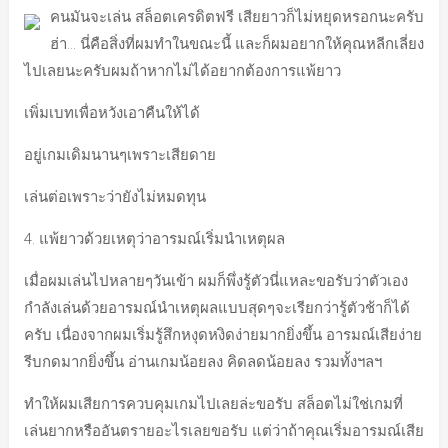
คนมันจะเล่น สล็อตเครดิตฟรี เสียยาวก็ไม่หยุดหรอกนะครับ
ฮ่า… นี่คือสิ่งที่ผมทำในขณะนี้ และก็ผมอยากให้คุณหลีกเลี่ยง
ไปเลยนะครับผมถ้าหากไม่ได้อยากต้องการแพ้ยาว
เพิ่มเบทเพื่อหวังเอาคืนให้ได้
อยู่เกมเดิมนานๆเพราะเสียดาย
เล่นต่อเพราะว่ายังไม่หมดทุน
4. แพ้ยาวด้วยเหตุว่าอารมณ์เริ่มนำเหตุผล
เมื่อผมเล่นไปหลายๆวันเข้า ผมก็พึ่งรู้ตัวนี่แหละขอรับว่าตัวเอง
กำลังเล่นด้วยอารมณ์นำเหตุผลแบบสุดๆจะเรียกว่ารู้ตัวช้าก็ได้
ครับ เนื่องจากผมเริ่มรู้สึกหงุดหงิดง่ายมากยิ่งขึ้น อารมณ์เสียง่าย
รีบกดมากยิ่งขึ้น อ่านเกมน้อยลง คิดลดน้อยลง รวมทั้งฯลฯ
ทำให้ผมเสียการควบคุมเกมไปเลยล่ะขอรับ สล็อตไม่ใช่เกมที่
เล่นยากหรืออันตรายอะไรเลยขอรับ แต่ว่าถ้าคุณเริ่มอารมณ์เสีย