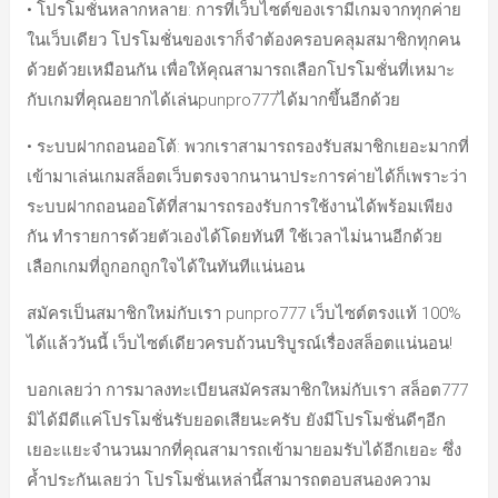
• โปรโมชั่นหลากหลาย: การที่เว็บไซต์ของเรามีเกมจากทุกค่าย
ในเว็บเดียว โปรโมชั่นของเราก็จำต้องครอบคลุมสมาชิกทุกคน
ด้วยด้วยเหมือนกัน เพื่อให้คุณสามารถเลือกโปรโมชั่นที่เหมาะ
กับเกมที่คุณอยากได้เล่นpunpro777ได้มากขึ้นอีกด้วย
• ระบบฝากถอนออโต้: พวกเราสามารถรองรับสมาชิกเยอะมากที่
เข้ามาเล่นเกมสล็อตเว็บตรงจากนานาประการค่ายได้ก็เพราะว่า
ระบบฝากถอนออโต้ที่สามารถรองรับการใช้งานได้พร้อมเพียง
กัน ทำรายการด้วยตัวเองได้โดยทันที ใช้เวลาไม่นานอีกด้วย
เลือกเกมที่ถูกอกถูกใจได้ในทันทีแน่นอน
สมัครเป็นสมาชิกใหม่กับเรา punpro777 เว็บไซต์ตรงแท้ 100%
ได้แล้ววันนี้ เว็บไซต์เดียวครบถ้วนบริบูรณ์เรื่องสล็อตแน่นอน!
บอกเลยว่า การมาลงทะเบียนสมัครสมาชิกใหม่กับเรา สล็อต777
มิได้มีดีแค่โปรโมชั่นรับยอดเสียนะครับ ยังมีโปรโมชั่นดีๆอีก
เยอะแยะจำนวนมากที่คุณสามารถเข้ามายอมรับได้อีกเยอะ ซึ่ง
ค้ำประกันเลยว่า โปรโมชั่นเหล่านี้สามารถตอบสนองความ