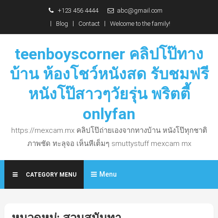
Skip
+123 456 4444
abc@gmail.com
to
Blog
Contact
Welcome to the family!
content
teenboyscorner คลิปโป๊ทาง
บ้าน ห้องโชว์หนังสด รับชมฟรี
หนังโป๊สาวๆวัยรุ่น พริตตี้
onlyfan
https://mexcam.mx คลิปโป๊ถ่ายเองจากทางบ้าน หนังโป๊ทุกชาติ
ภาพชัด ทะลุจอ เห็นหีเต็มๆ smuttystuff mexcam mx
Menu
CATEGORY MENU