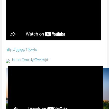
http://gg.gg/19ywts
https://cutt.ly/Tw4Atjfi