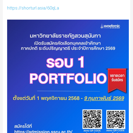
https://shorturl.asia/60qLa