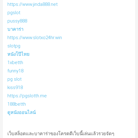
https://www.jinda888.net
pgslot
pussy888
บาคาร่า
https://www.slotxo24hr.win
slotpg
หนังโป๊ไทย
1xbetth
funny18
pg slot
kiss918
https://pgslotth.me
188betth
ดูหนังออนไลน์
เว็บสล็อตและบาคาร่าของโครตดีเว็บนี้เล่นแล้วรวยจัดๆ