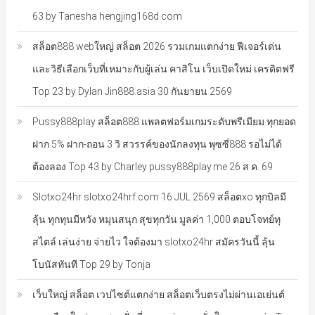
63 by Tanesha hengjing168d.com
สล็อต888 webใหญ่ สล็อต 2026 รวมเกมแตกง่าย ฟีเจอร์เด่น
และวิธีเลือกเว็บที่เหมาะกับผู้เล่น คาสิโน เว็บเปิดใหม่ เครดิตฟรี
Top 23 by Dylan Jin888.asia 30 กันยายน 2569
Pussy888play สล็อต888 แพลตฟอร์มเกมระดับพรีเมียม ทุกยอด
ฝาก 5% ฝาก-ถอน 3 วิ สวรรค์ของนักลงทุน พุซซี่888 รอไม่ได้
ต้องลอง Top 43 by Charley pussy888play.me 26 ส.ค. 69
Slotxo24hr slotxo24hrf.com 16 JUL 2569 สล็อตxo ทุกบิลมี
ลุ้น ทุกทุนมีหวัง หมุนสนุก สุขทุกวัน มูลค่า 1,000 ตอบโจทย์ทุ
สไตล์ เล่นง่าย จ่ายไว ใจต้องมา slotxo24hr สมัครวันนี้ ลุ้น
โบนัสทันที Top 29 by Tonja
เว็บใหญ่ สล็อต เวปไซต์แตกง่าย สล็อตเว็บตรงไม่ผ่านเอเย่นต์