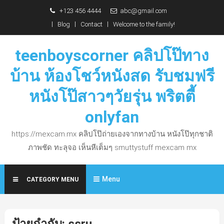
Skip
+123 456 4444
abc@gmail.com
to
Blog
Contact
Welcome to the family!
content
teenboyscorner คลิปโป๊ทาง
บ้าน ห้องโชว์หนังสด รับชมฟรี
หนังโป๊สาวๆวัยรุ่น พริตตี้
onlyfan
https://mexcam.mx คลิปโป๊ถ่ายเองจากทางบ้าน หนังโป๊ทุกชาติ
ภาพชัด ทะลุจอ เห็นหีเต็มๆ smuttystuff mexcam mx
Menu
CATEGORY MENU