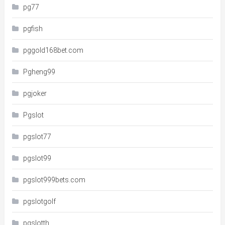
pg77
pgfish
pggold168bet.com
Pgheng99
pgjoker
Pgslot
pgslot77
pgslot99
pgslot999bets.com
pgslotgolf
pgslotth