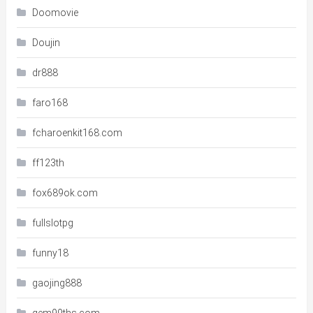
Doomovie
Doujin
dr888
faro168
fcharoenkit168.com
ff123th
fox689ok.com
fullslotpg
funny18
gaojing888