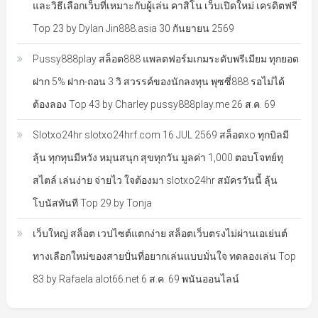
และวิธีเลือกเว็บที่เหมาะกับผู้เล่น คาสิโน เว็บเปิดใหม่ เครดิตฟรี
Top 23 by Dylan Jin888.asia 30 กันยายน 2569
Pussy888play สล็อต888 แพลตฟอร์มเกมระดับพรีเมียม ทุกยอด
ฝาก 5% ฝาก-ถอน 3 วิ สวรรค์ของนักลงทุน พุซซี่888 รอไม่ได้
ต้องลอง Top 43 by Charley pussy888play.me 26 ส.ค. 69
Slotxo24hr slotxo24hrf.com 16 JUL 2569 สล็อตxo ทุกบิลมี
ลุ้น ทุกทุนมีหวัง หมุนสนุก สุขทุกวัน มูลค่า 1,000 ตอบโจทย์ทุ
สไตล์ เล่นง่าย จ่ายไว ใจต้องมา slotxo24hr สมัครวันนี้ ลุ้น
โบนัสทันที Top 29 by Tonja
เว็บใหญ่ สล็อต เวปไซต์แตกง่าย สล็อตเว็บตรงไม่ผ่านเอเย่นต์
ทางเลือกใหม่ของสายปั่นที่อยากเล่นแบบมั่นใจ ทดลองเล่น Top
83 by Rafaela alot66.net 6 ส.ค. 69 พนันออนไลน์