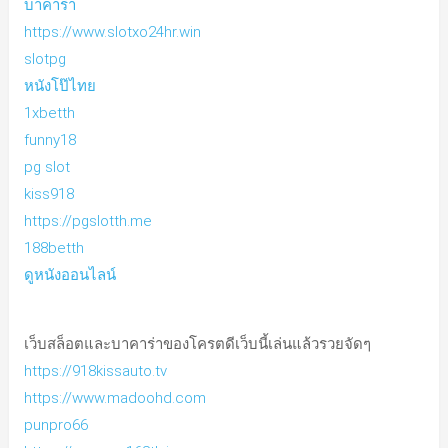
บาคาร่า
https://www.slotxo24hr.win
slotpg
หนังโป๊ไทย
1xbetth
funny18
pg slot
kiss918
https://pgslotth.me
188betth
ดูหนังออนไลน์
เว็บสล็อตและบาคาร่าของโครตดีเว็บนี้เล่นแล้วรวยจัดๆ
https://918kissauto.tv
https://www.madoohd.com
punpro66