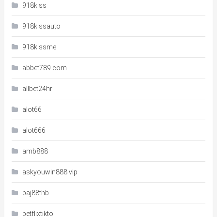
918kiss
918kissauto
918kissme
abbet789.com
allbet24hr
alot66
alot666
amb888
askyouwin888 vip
baj88thb
betflixtikto