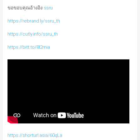
ขอขอบคุณอ้างอิง
ssru
https://rebrand.ly/ssru_th
https://cutly.info/ssru_th
https://bitt.to/8l2mia
https://shorturl.asia/60qLa