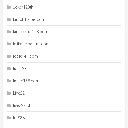
Joker123th
kimchibetbet.com
kingxxxbet123.com
lalikabetsgame.com
lcbet444.com
lion123
lionth168.com
Live22
live22slot
lot888