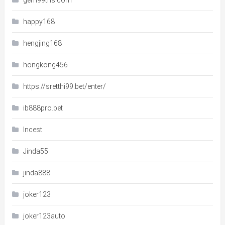
gem99ths.com
happy168
hengjing168
hongkong456
https://sretthi99.bet/enter/
ib888pro.bet
Incest
Jinda55
jinda888
joker123
joker123auto