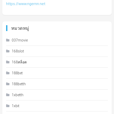
https://www.ngernn.net
หมวดหมู่
037movie
168slot
168สล็อต
188bet
188betth
1xbetth
1xbit