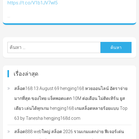
https://t.co/V1b1JV7wI5
…
ค้นหา
สำหรับ:
เรื่องล่าสุด
สล็อต168 13 August 69 hengjing168 หวยออนไลน์ อัตราจ่าย
มากที่สุด ของไทย แจ็คพอตแตก 10M ต่อเดือน ไม่ติดเทิร์น ยูส
เดียว เล่นได้ทุกเกม hengjing168 เกมสล็อตหลายร้อยแบบ Top
63 by Tanesha hengjing168d.com
สล็อต888 webใหญ่ สล็อต 2026 รวมเกมแตกง่าย ฟีเจอร์เด่น