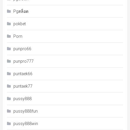
Pgสล็อต
pokbet
Porn
punpro66
punpro777
puntaek66
puntaek77
pussy888
pussy888fun
pussy888win