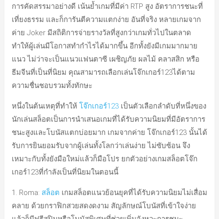
การคัดสรรมาอย่างดี เน้นย้ำเกมที่มีค่า RTP สูง อัตราการชนะที่
เที่ยงธรรม และก็การันตีความแตกง่าย อันที่จริง หลายเกมจาก
ค่าย Joker มีสถิติการจ่ายรางวัลที่สูงกว่าเกมทั่วไปในตลาด
ทำให้ผู้เล่นมีโอกาสทำกำไรได้มากขึ้น อีกทั้งยังมีเกมมากมาย
แนว ไม่ว่าจะเป็นแนวแฟนตาซี เผชิญภัย ผลไม้ คลาสสิก หรือ
ธีมจีนที่เป็นที่นิยม คุณสามารถเลือกเล่นโจ๊กเกอร์123ได้ตาม
ความชื่นชอบรวมทั้งทักษะ
หนึ่งในต้นเหตุที่ทำให้
โจ๊กเกอร์123
เป็นตัวเลือกลำดับที่หนึ่งของ
นักเล่นสล็อตเป็นการนำเสนอเกมที่ได้รับความนิยมที่มีอัตราการ
ชนะสูงและโบนัสแตกบ่อยมาก เกมจากค่าย โจ๊กเกอร์123 นั้นได้
รับการยินยอมรับจากผู้เล่นทั้งโลกว่าเล่นง่าย ไม่ซับซ้อน จึง
เหมาะกับทั้งยังมือใหม่แล้วก็มือโปร ยกตัวอย่างเกมสล็อตโจ๊ก
เกอร์123ที่กำลังเป็นที่นิยมในตอนนี้
1. Roma:
สล็อต
เกมสล็อตแนวย้อนยุคที่ได้รับความนิยมไม่เสื่อม
คลาย ด้วยกราฟิกสวยสดงดงาม สัญลักษณ์โบนัสที่เข้าใจง่าย