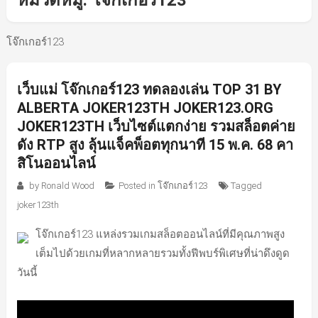
หมวดหมู่:
โจ๊กเกอร์123
โจ๊กเกอร์123
เว็บแม่ โจ๊กเกอร์123 ทดลองเล่น TOP 31 BY
ALBERTA JOKER123TH JOKER123.ORG
JOKER123TH เว็บไซต์แตกง่าย รวมสล็อตค่าย
ดัง RTP สูง ลุ้นแจ็คพ็อตทุกนาที 15 พ.ค. 68 คา
สิโนออนไลน์
by
Ronald Wood
Posted in
โจ๊กเกอร์123
Tagged
joker123th
โจ๊กเกอร์123 แหล่งรวมเกมสล็อตออนไลน์ที่มีคุณภาพสูง
เต็มไปด้วยเกมที่หลากหลายรวมทั้งฟีพบร์พิเศษที่น่าดึงดูด
วันนี้