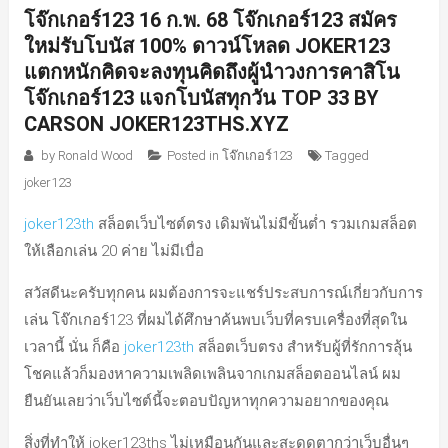
โจ๊กเกอร์123 16 ก.พ. 68 โจ๊กเกอร์123 สมัคร
ใหม่รับโบนัส 100% ดาวน์โหลด JOKER123
แตกหนักคิดจะลงทุนคิดถึงผู้นำวงการคาสิโน
โจ๊กเกอร์123 แจกโบนัสทุกวัน TOP 33 BY
CARSON JOKER123THS.XYZ
by
Ronald Wood
Posted in
โจ๊กเกอร์123
Tagged
joker123
joker123th
สล็อตเว็บไซต์ตรง เดิมพันไม่มีขั้นต่ำ รวมเกมสล็อต
ให้เลือกเล่น 20 ค่าย ไม่มีเบื่อ
สวัสดีนะครับทุกคน ผมต้องการจะแชร์ประสบการณ์เกี่ยวกับการ
เล่น โจ๊กเกอร์123 ที่ผมได้ศึกษาค้นพบเว็บที่ครบเครื่องที่สุดใน
เวลานี้ นั่น ก็คือ
joker123th
สล็อตเว็บตรง สำหรับผู้ที่รักการลุ้น
โชคแล้วก็มองหาความเพลิดเพลินจากเกมสล็อตออนไลน์ ผม
ยืนยันเลยว่าเว็บไซต์นี้จะตอบปัญหาทุกความอยากของคุณ
สิ่งที่ทำให้ joker123ths ไม่เหมือนกันและสะดุดตากว่าเว็บอื่นๆ