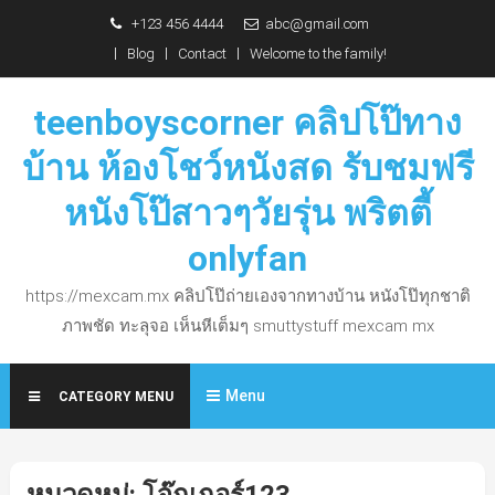
Skip
+123 456 4444
abc@gmail.com
to
Blog
Contact
Welcome to the family!
content
teenboyscorner คลิปโป๊ทาง
บ้าน ห้องโชว์หนังสด รับชมฟรี
หนังโป๊สาวๆวัยรุ่น พริตตี้
onlyfan
https://mexcam.mx คลิปโป๊ถ่ายเองจากทางบ้าน หนังโป๊ทุกชาติ
ภาพชัด ทะลุจอ เห็นหีเต็มๆ smuttystuff mexcam mx
Menu
CATEGORY MENU