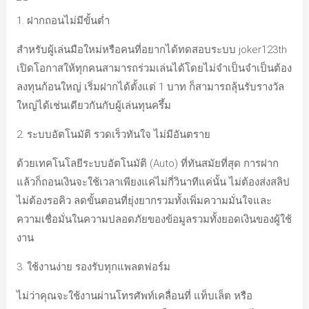
1. ฝากถอนไม่มีขั้นต่ำ
สำหรับผู้เล่นมือใหม่หรือคนที่อยากได้ทดสอบระบบ joker123th
เปิดโอกาสให้ทุกคนสามารถร่วมเล่นได้โดยไม่จำเป็นจำเป็นต้อง
ลงทุนก้อนใหญ่ เริ่มฝากได้ตั้งแต่ 1 บาท ก็สามารถลุ้นรับรางวัล
ใหญ่ได้เช่นเดียวกันกับผู้เล่นทุนครึ้ม
2. ระบบอัตโนมัติ รวดเร็วทันใจ ไม่มีอันตราย
ด้วยเทคโนโลยีระบบอัตโนมัติ (Auto) ที่ทันสมัยที่สุด การฝาก
แล้วก็ถอนเงินจะใช้เวลาเพียงแค่ไม่กี่วินาทีแค่นั้น ไม่ต้องส่งสลิป
ไม่ต้องรอคิว ลดขั้นตอนที่ยุ่งยากรวมทั้งเพิ่มความมั่นใจและ
ความเชื่อมั่นในความปลอดภัยของข้อมูลรวมทั้งยอดเงินของผู้ใช้
งาน
3. ใช้งานง่าย รองรับทุกแพลตฟอร์ม
ไม่ว่าคุณจะใช้งานผ่านโทรศัพท์เคลื่อนที่ แท็บเล็ต หรือ