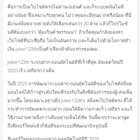
คือการเป็นเว็บไซต์ตรงไม่ผ่านเอเย่นต์ และก็ระบบพนันไม่มี
อย่างน้อย ซึ่งเหมาะกับทุกคน ไม่ว่าคุณจะมีทุนมากหรือน้อย ที่นี่
มีเกมสล็อตจากค่ายดังให้เลือกเล่นกว่า 20 ค่าย แล้วก็โปรโมชั่
นที่ต้องบอกว่า “คุ้มเกินคำพรรณนา” ถ้าเกิดคุณกำลังมองหา
เว็บไซต์ที่น่าเชื่อถือ ไม่เป็นอันตราย และก็เต็มไปด้วยโอกาสทำ
เงิน joker123thเป็นตัวเลือกลำดับแรกๆของผม
joker123th ระบบฝาก-ถอนอัตโนมัติที่เร็วที่สุด อัพเดตใหม่ปี
2025 เร็ว เสถียรกว่าเดิม
ในปี 2025 การพัฒนาระบบฝาก-ถอนอัตโนมัติของเว็บไซต์สล็อต
ออนไลน์ได้ก้าวสู่ระดับใหม่ที่รองรับในสิ่งที่ต้องการของผู้เล่นเพิ่ม
มากขึ้น โดยเฉพาะอย่างยิ่ง joker123ths สล็อตเว็บไซต์ตรง ที่ได้
กระทำการอัพเดตระบบฝาก-ถอนให้มีความรวดเร็ว เสถียร และก็
ใช้งานง่ายดายยิ่งกว่าเดิมอย่างเห็นได้ชัด วันนี้พวกเราจะมาพูด
ถึงฟีพบร์ใหม่แล้วก็ข้อดีของระบบที่พัฒนาปัจจุบันนี้
ฟีเจอร์ใหม่ของระบบฝาก-ถอนอัตโนมัติปี 2025