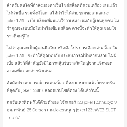
สำหรับคนใดที่กำลังมองหาเว็บไซต์สล็อตที่ครบเครื่อง เล่นแล้ว
ไม่น่าเบื่อ รวมทั้งมีโอกาสได้กำไรได้ง่ายๆผมขอเสนอแนะ
joker123ths เว็บสล็อตที่ผมแน่ใจว่าเหมาะสมกับผู้เล่นทุกคน ไม่
ว่าคุณจะเป็นมือใหม่หรือเซียนสล็อต ตรงนี้จะทำให้คุณชอบใจ
ราวที่ผมรู้สึก
ไม่ว่าคุณจะเป็นผู้เล่นมือใหม่หรือมือโปร การเลือกเล่นสล็อตใน
joker123th จะทำให้คุณพบกับประสบการณ์ที่หลากหลาย ไม่มี
เบื่อ แล้วก็ที่สำคัญยังมีโอกาสลุ้นรับรางวัลใหญ่จากแจ็กพอต
สะสมที่แต่ละค่ายนำเสนอ
สัมผัสประสบการณ์การเล่นสล็อตที่หลากหลายแล้วก็ครบครัน
ที่สุดกับ joker123ths สล็อตเว็บไซต์ตรง ได้แล้ววันนี้!
กดรับเครดิตฟรีได้ด้วยตัวเอง โจ๊กเกอร์123 joker123ths.xyz 9
กุมภาพันธ์ 25 Carson เกมJokerสนุกๆ joker123thWEB SLOT
Top 67