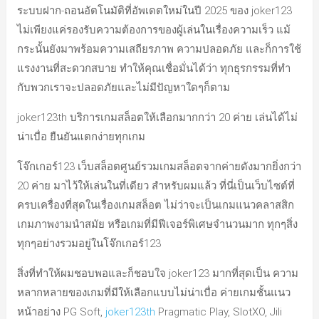
ระบบฝาก-ถอนอัตโนมัติที่อัพเดตใหม่ในปี 2025 ของ joker123
ไม่เพียงแค่รองรับความต้องการของผู้เล่นในเรื่องความเร็ว แม้
กระนั้นยังมาพร้อมความเสถียรภาพ ความปลอดภัย และก็การใช้
แรงงานที่สะดวกสบาย ทำให้คุณเชื่อมั่นได้ว่า ทุกธุรกรรมที่ทำ
กับพวกเราจะปลอดภัยและไม่มีปัญหาใดๆก็ตาม
joker123th บริการเกมสล็อตให้เลือกมากกว่า 20 ค่าย เล่นได้ไม่
น่าเบื่อ ยืนยันแตกง่ายทุกเกม
โจ๊กเกอร์123 เว็บสล็อตศูนย์รวมเกมสล็อตจากค่ายดังมากยิ่งกว่า
20 ค่าย มาไว้ให้เล่นในที่เดียว สำหรับผมแล้ว ที่นี่เป็นเว็บไซต์ที่
ครบเครื่องที่สุดในเรื่องเกมสล็อต ไม่ว่าจะเป็นเกมแนวคลาสสิก
เกมภาพงามนำสมัย หรือเกมที่มีฟีเจอร์พิเศษจำนวนมาก ทุกๆสิ่ง
ทุกๆอย่างรวมอยู่ในโจ๊กเกอร์123
สิ่งที่ทำให้ผมชอบพอและก็ชอบใจ joker123 มากที่สุดเป็น ความ
หลากหลายของเกมที่มีให้เลือกแบบไม่น่าเบื่อ ค่ายเกมชั้นแนว
หน้าอย่าง PG Soft,
joker123th
Pragmatic Play, SlotXO, Jili