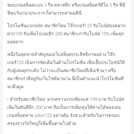
ชอบเกมสล็อตแบบ 3 รีล คลาสสิก หรือเกมสล็อตวีดีโอ 5 รีล ที่มี
ฟีพบร์นานาประการ ก็สามารถหาพอดีนี่
โปรโมชั่นแจกหนัก สมาชิกใหม่ โจ๊กเกอร์123 รับโบนัสยอดฝาก
ฝาก199 รับเพิ่มไปเลยอีก 200 สมาชิกเก่ารับโบนัส 10% เพิ่มทุก
ยอดฝาก
หนึ่งในจุดขายสำคัญของเว็บสล็อตประสิทธิภาพอย่าง โจ๊ก
เกอร์123 เป็นการจัดเต็มในด้านโปรโมชั่น เพื่อเอื้อประโยชน์ให้
กับผู้เล่นทุกระดับ ไม่ว่าจะเป็นสมาชิกใหม่ที่เพิ่งเข้ามา หรือ
สมาชิกเก่าที่อยู่กับเว็บไซต์มานาน นี่เป็นคำแนะนำโปรโมชั่นที่
น่าดึงดูด
• สำหรับสมาชิกใหม่: ฝากคราวแรกเพียงแต่ 199 บาท รับโบนัส
เพิ่มในทันทีอีก 200 บาท ถือเป็นการเพิ่มทุนให้ท่านได้ลองเล่น
เกมสล็อตค่าย joker123 อย่างคุ้ม จังหวะสำหรับในการครอบ
ครองรางวัลใหญ่ก็เพิ่มขึ้นตามไปด้วย