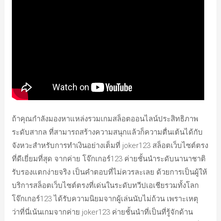
ถ้าคุณกำลังมองหาแหล่งรวมเกมสล็อตออนไลน์ประสิทธิภาพ
ระดับสากล ที่สามารถสร้างความสนุกแล้วก็ความตื่นเต้นได้กับ
จังหวะสำหรับการทำเงินอย่างเต็มที่ joker123 สล็อตเว็บไซต์ตรง
ที่ดีเยี่ยมที่สุด จากค่าย โจ๊กเกอร์123 ค่ายชั้นนำระดับนานาชาติ
รับรองแตกง่ายจริง เป็นคำตอบที่ไม่ควรละเลย ด้วยการเป็นผู้ให้
บริการสล็อตเว็บไซต์ตรงที่เด่นในระดับทวีปเอเชียรวมทั้งโลก
โจ๊กเกอร์123 ได้รับความนิยมจากผู้เล่นนับไม่ถ้วน เพราะเหตุ
ว่าที่นี่เน้นเกมจากค่าย joker123 ค่ายชั้นนำที่เป็นที่รู้จักด้าน