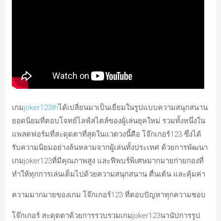
เกม
joker123th
ได้เปลี่ยนมาเป็นเยี่ยมในรูปแบบความสนุกสนาน
ยอดนิยมที่ตอบโจทย์ไลฟ์สไตล์ของผู้เล่นยุคใหม่ รวมทั้งหนึ่งใน
แพลตฟอร์มที่สะดุดตาที่สุดในแวดวงนี้คือ โจ๊กเกอร์123 ซึ่งได้
รับความนิยมอย่างล้นหลามจากผู้เล่นทั้งประเทศ ด้วยการพัฒนา
เกมjoker123ที่มีคุณภาพสูง และฟีพบร์พิเศษมากมายก่ายกองที่
ทำให้ทุกการเล่นเต็มไปด้วยความสนุกสนาน ตื่นเต้น และคุ้มค่า
ความมากมายของเกม โจ๊กเกอร์123 ที่ตอบปัญหาทุกความชอบ
โจ๊กเกอร์ สะดุดตาด้วยการรวบรวมเกมjoker123นานัปการรูป