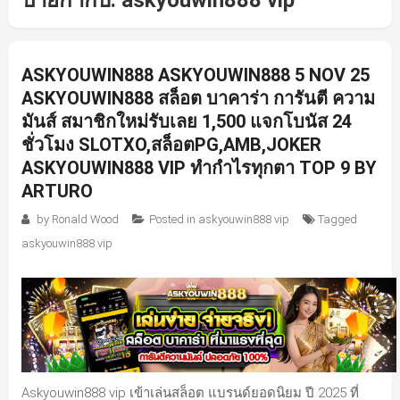
ป้ายกำกับ:
askyouwin888 vip
ASKYOUWIN888 ASKYOUWIN888 5 NOV 25
ASKYOUWIN888 สล็อต บาคาร่า การันตี ความ
มันส์ สมาชิกใหม่รับเลย 1,500 แจกโบนัส 24
ชั่วโมง SLOTXO,สล็อตPG,AMB,JOKER
ASKYOUWIN888 VIP ทำกำไรทุกตา TOP 9 BY
ARTURO
by
Ronald Wood
Posted in
askyouwin888 vip
Tagged
askyouwin888 vip
Askyouwin888 vip เข้าเล่นสล็อต แบรนด์ยอดนิยม ปี 2025 ที่