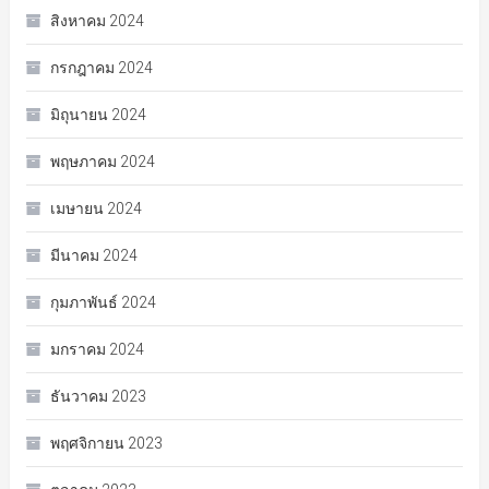
สิงหาคม 2024
กรกฎาคม 2024
มิถุนายน 2024
พฤษภาคม 2024
เมษายน 2024
มีนาคม 2024
กุมภาพันธ์ 2024
มกราคม 2024
ธันวาคม 2023
พฤศจิกายน 2023