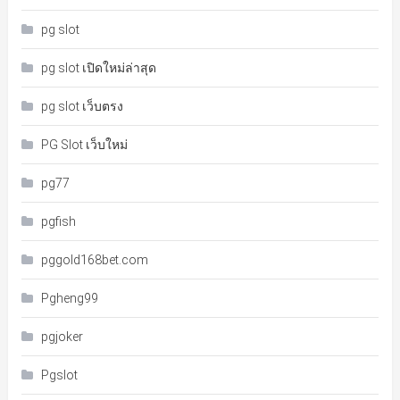
pg slot
pg slot เปิดใหม่ล่าสุด
pg slot เว็บตรง
PG Slot เว็บใหม่
pg77
pgfish
pggold168bet.com
Pgheng99
pgjoker
Pgslot