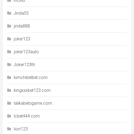
Incest
Jinda55
jinda888
joker123
joker123auto
Joker123th
kimchibetbet.com
kingxxxbet123.com
lalikabetsgame.com
lcbet444.com
lion123