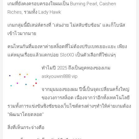
เกมที่ยังคงครอบครองใจผมเป็น Burning Pearl, Caishen
Riches, รวมทั้ง Lady Hawk
เกมกลุ่มนี้มีเสน่ห์ตรงที่ “เล่นง่าย ไม่สลับซับซ้อน” และก็โบนัส
เข้าไวมากมาย
คนไหนกันที่มองหาค่ายสล็อตที่ไม่ต้องปรับเบทเยอะแยะ เพียง
แค่หมุนเรื่อยแล้วแตกบ่อย SlotXO เป็นตัวเลือกที่ใช่แน่ๆ
ทำไมปี 2025 ถึงเป็นยุคทองของเกม
askyouwin888 vip
จากมุมมองของผม ปีนี้เป็นจุดเปลี่ยนครั้งใหญ่
ของวงการสล็อต เนื่องจากว่าอีกทั้งเทคโนโลยี
รวมทั้งการแข่งขันชิงชัยของเว็บไซต์ตรงต่างๆทำให้ค่ายเกมต้อง
“พัฒนาโดยตลอด”
สิ่งที่เห็นกระจ่างคือ