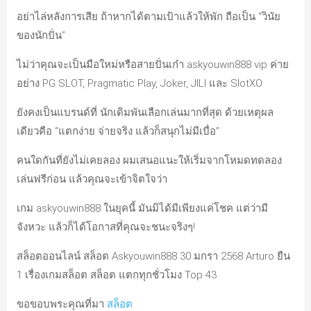
อย่าไล่หลังการเสีย ถ้าหากได้ตามเป้าแล้วให้พัก ถือเป็น “วินัย
ของนักปั่น”
ไม่ว่าคุณจะเป็นมือใหม่หรือสายปั่นเก๋า askyouwin888 vip ค่าย
อย่าง PG SLOT, Pragmatic Play, Joker, JILI และ SlotXO
ยังคงเป็นแบรนด์ที่ นักเดิมพันเลือกเล่นมากที่สุด ด้วยเหตุผล
เดียวคือ “แตกง่าย จ่ายจริง แล้วก็สนุกไม่มีเบื่อ”
คนใดกันที่ยังไม่เคยลอง ผมเสนอแนะให้เริ่มจากโหมดทดลอง
เล่นฟรีก่อน แล้วคุณจะเข้าจิตใจว่า
เกม askyouwin888 ในยุคนี้ มันมิได้มีเพียงแค่โชค แต่ว่ามี
จังหวะ แล้วก็ได้โอกาสที่คุณจะชนะจริงๆ!
สล็อตออนไลน์ สล็อต Askyouwin888 30 มกรา 2568 Arturo ยืน
1 เรื่องเกมสล็อต สล็อต แตกทุกชั่วโมง Top 43
ขอขอบพระคุณที่มา
สล็อต