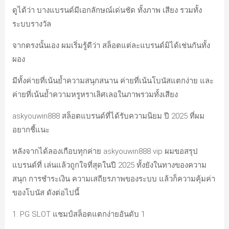
ดูได้ว่า บางแบรนด์มีเอกลักษณ์เด่นชัด ทั้งภาพ เสียง รวมทั้ง
ระบบรางวัล
จากตรงนั้นเอง ผมเริ่มรู้ดีว่า สล็อตแต่ละแบรนด์มิได้เช่นกันทั้ง
ผอง
มีทั้งค่ายที่เน้นย้ำความสนุกสนาน ค่ายที่เน้นโบนัสแตกง่าย และ
ค่ายที่เน้นย้ำความหรูหราเลิศเลอในภาพรวมทั้งเสียง
askyouwin888 สล็อตแบรนด์ที่ได้รับความนิยม ปี 2025 ที่ผม
อยากชี้แนะ
หลังจากได้ลองเกือบทุกค่าย askyouwin888 vip ผมขอสรุป
แบรนด์ที่ เล่นแล้วถูกใจที่สุดในปี 2025 ทั้งยังในทางของความ
สนุก การชำระเงิน ความเสถียรภาพของระบบ แล้วก็ความคุ้มค่า
ของโบนัส ดังต่อไปนี้
1. PG SLOT แชมป์สล็อตแตกง่ายอันดับ 1