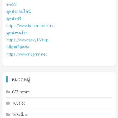
live22
ดูหนังออนไลน์
ดูหนังฟรี
https://www.keepmovie.me
ดูหนังชนโรง
https://www.sexy168.vip
สล็อตเว็บตรง
https://www.ngernn.net
หมวดหมู่
037movie
168slot
168สล็อต