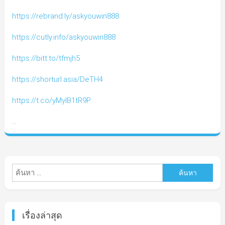
https://rebrand.ly/askyouwin888
https://cutly.info/askyouwin888
https://bitt.to/tfmjh5
https://shorturl.asia/DeTH4
https://t.co/yMylB1tR9P
…
ค้นหา
สำหรับ:
เรื่องล่าสุด