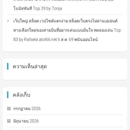
โบนัสทันที Top 29 by Tonja
เว็บใหญ่ สล็อต เวปไซต์แตกง่าย สล็อตเว็บตรงไม่ผ่านเอเย่นต์
ทางเลือกใหม่ของสายปั่นที่อยากเล่นแบบมั่นใจ ทดลองเล่น Top
83 by Rafaela alot66.net 6 ส.ค. 69 พนันออนไลน์
ความเห็นล่าสุด
คลังเก็บ
กรกฎาคม 2026
มิถุนายน 2026