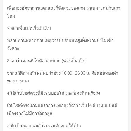
เพื่อมองอัตราการแตกและก็จังหวะของเกม ว่าเหมาะสมกับเรา
ไหม
2.อย่าเพิ่มเบทเร็วเกินไป
หลายท่านพลาดด้วยเหตุว่ารีบปรับเบทสูงทั้งที่เกมยังไม่เข้า
จังหวะ
3.เล่นในตอนที่โบนัสออกบ่อย (ช่วงเย็น-ดึก)
จากสถิติส่วนตัว ผมพบว่าช่วง 18.00–23.00 น. คือตอนทองคำ
ของการแตก
4.ใช้เว็บไซต์ตรงที่มีระบบออโต้และก็เครดิตฟรีจริง
เว็บไซต์ตรงมักมีอัตราการแตกสูงยิ่งกว่าเว็บไซต์ผ่านเอเย่นต์
เนื่องจากไม่มีการล็อกยูส
5.ตั้งเป้าหมายผลกำไรรวมทั้งหยุดให้เป็น