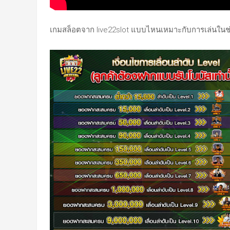
เกมสล็อตจาก live22slot แบบไหนเหมาะกับการเล่นในช่