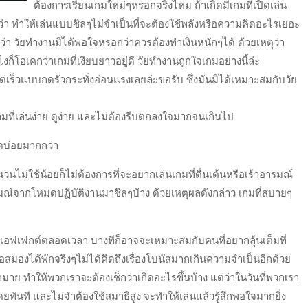
ต้องการเรียนเกมใหม่ๆหรอกจริงไหม ถ้าเกิดมีเกมที่เปิดเล่น
กว่า ทำให้เล่นแบบชิลๆไม่จำเป็นที่จะต้องใช้พลังหรือความคิดอะไรเยอะ
่า วัยทำงานมิได้พอใจหรอกว่าควรต้องทำเงินหนักๆได้ ด้วยเหตุว่า
ก็โอเคกว่าเกมที่เงียบยาวอยู่ดี วัยทำงานถูกใจเกมอย่างนี้ล่ะ
แต่เร็วแบบกดรัวกระทั่งอ่อนแรงเลยล่ะขอรับ ซึ่งมันมิได้เหมาะสมกับวัย
ที่เล่นง่าย ดูง่าย และไม่ต้องรีบตกลงใจมากจนเกินไป
ิดบ่อยมากกว่า
นไม่ใช้น้อยก็ไม่ต้องการที่จะอยากเล่นเกมที่ตื่นเต้นหรือเร้าอารมณ์
ณ์จากโหมดปฏิบัติงานมาชิลๆบ้าง ด้วยเหตุผลดังกล่าว เกมที่สบายๆ
รือมีเอฟเฟกต์ตลอดเวลา บางทีก็อาจจะเหมาะสมกับคนที่อยากลุ้นเต็มที่
่อสมองได้พักจริงๆไม่ได้คิดถึงเรื่องโบนัสมากเกินความจำเป็นอีกด้วย
มาย ทำให้พวกเราจะต้องเช็กว่าเกิดอะไรขึ้นบ้าง แต่ว่าในวันที่พวกเรา
ดยทันที และไม่จำต้องใช้สมาธิสูง จะทำให้เล่นแล้วรู้สึกพอใจมากยิ่ง