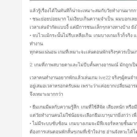
แล้วรู้เรื่องได้ในทันทีก็น่าจะเหมาะสมกับวัยทำงานมาก
• ชนะย่อยบ่อยมาก ไม่เงียบเกินความจำเป็น: ผมบอกเลยว
เวลาเล่นจำกัดแบบงี้ แค่มีการชนะเล็กๆกลางทางบ้าง ยังไง
• จบไวแม้กระนั้นไม่รีบเหลือเกิน: เกมบางเกมเร็วก็จริง 
ทำงาน
ทุกคนแน่นอน เกมที่เหมาะจะเล่นตอนพักจริงๆควรเป็นเกม
2. เกมที่ภาพสบายตาและไม่บีบคั้นทางอารมณ์ มักถูกเป
เวลาคนทำงานอยากพักแล้วเล่นเกม live22 จริงๆผู้คนจำนว
อยู่เสมอเวลาหรอกครับผม เพราะว่าแค่อยากเปลี่ยนอารม
จึงเหมาะมากกว่า
• ธีมเกมมีผลกับความรู้สึก: เกมที่ใช้สีจัด เสียงหนัก ห
แต่วัยทำงานคนไม่ใช่น้อยจะเลือกธีมเบาๆมากยิ่งกว่า เพื
• ไม่มีระบบซับซ้อน: เกมบางเกมจะมีฟีเจอร์หลายชั้นมาก
ต้องการเล่นตอนพักสั้นๆเกมที่เข้าใจง่าย อ่านจังหวะได้โ