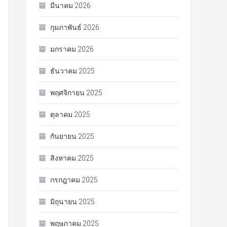
มีนาคม 2026
กุมภาพันธ์ 2026
มกราคม 2026
ธันวาคม 2025
พฤศจิกายน 2025
ตุลาคม 2025
กันยายน 2025
สิงหาคม 2025
กรกฎาคม 2025
มิถุนายน 2025
พฤษภาคม 2025