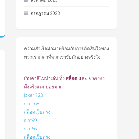
สิงหาคม 2023
กรกฎาคม 2023
ความสำเร็จมักมาพร้อมกับการตัดสินใจของ
พวกเราเวลาที่พวกเรารับมันอย่างจริงใจ
เว็บคาสิโนน่าเล่น ทั้ง
สล็อต
และ
บาคาร่า
ตึงจริงแตกบ่อยมาก
joker 123
slot168
สล็อตเว็บตรง
slot99
slot66
สล็อตเว็บตรง