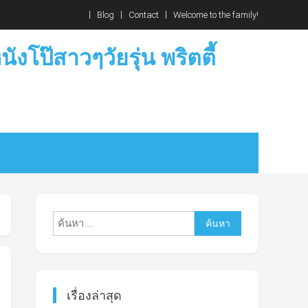
Blog
Contact
Welcome to the family!
งโป๊สาวๆวัยรุ่น พริตตี้
ค้นหา
สำหรับ:
เรื่องล่าสุด