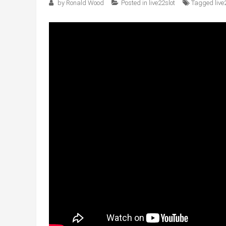
by
Ronald Wood
Posted in
live22slot
Tagged
live