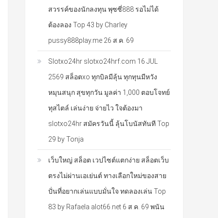
สวรรค์ของนักลงทุน พุซซี่888 รอไม่ได้
ต้องลอง Top 43 by Charley
pussy888play.me 26 ส.ค. 69
Slotxo24hr slotxo24hrf.com 16 JUL
2569 สล็อตxo ทุกบิลมีลุ้น ทุกทุนมีหวัง
หมุนสนุก สุขทุกวัน มูลค่า 1,000 ตอบโจทย์
ทุสไตล์ เล่นง่าย จ่ายไว ใจต้องมา
slotxo24hr สมัครวันนี้ ลุ้นโบนัสทันที Top
29 by Tonja
เว็บใหญ่ สล็อต เวปไซต์แตกง่าย สล็อตเว็บ
ตรงไม่ผ่านเอเย่นต์ ทางเลือกใหม่ของสาย
ปั่นที่อยากเล่นแบบมั่นใจ ทดลองเล่น Top
83 by Rafaela alot66.net 6 ส.ค. 69 พนัน