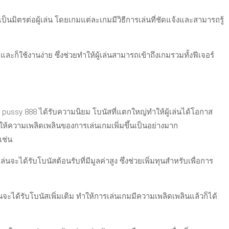
เป็นมิตรต่อผู้เล่น โดยเกมแต่ละเกมมีวิธีการเล่นที่ชัดแจ้งและสามารถรู้
ละก็ใช้งานง่าย ซึ่งช่วยทำให้ผู้เล่นสามารถเข้าถึงเกมรวมทั้งฟีเจอร์
้ pussy 888 ได้รับความนิยม โบนัสที่แตกใหญ่ทำให้ผู้เล่นได้โอกาส
ให้ความเพลิดเพลินของการเล่นเกมเพิ่มขึ้นเป็นอย่างมาก
ช่น:
่นจะได้รับโบนัสต้อนรับที่มีมูลค่าสูง ซึ่งช่วยเพิ่มทุนสำหรับเพื่อการ
ล่นจะได้รับโบนัสเพิ่มเติม ทำให้การเล่นเกมมีความเพลิดเพลินแล้วก็ได้