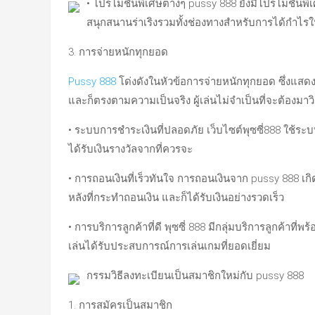
• โปรโมชั่นพิเศษต่างๆ pussy 888 ยังมีโปรโมชั่นพ
สนุกสนานร่าเริงรวมทั้งช่องทางสำหรับการได้กำไรให้
3. การจ่ายหนักทุกยอด
Pussy 888
โด่งดังในหัวข้อการจ่ายหนักทุกยอด ซึ่งแสดง
และก็ตรงตามความเป็นจริง ผู้เล่นไม่จำเป็นที่จะต้องมาว
• ระบบการชำระเงินที่ปลอดภัย เว็บไซต์พุซซี่888 ใช้ระบบก
ได้รับเงินรางวัลจากที่ควรจะ
• การถอนเงินที่เร็วทันใจ การถอนเงินจาก pussy 888 เกิ
หลังที่กระทำถอนเงิน และก็ได้รับเงินอย่างรวดเร็ว
• การบริการลูกค้าที่ดี พุซซี่ 888 มีกลุ่มบริการลูกค้าที
เล่นได้รับประสบการณ์การเล่นเกมที่ยอดเยี่ยม
กรรมวิธีลงทะเบียนเป็นสมาชิกใหม่กับ pussy 888
1. การสมัครเป็นสมาชิก