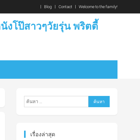
Blog
Contact
Welcome to the family!
งโป๊สาวๆวัยรุ่น พริตตี้
ค้นหา
สำหรับ:
เรื่องล่าสุด