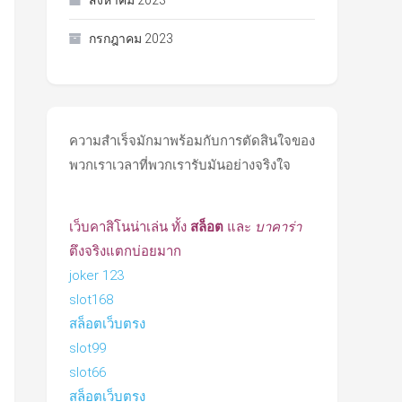
สิงหาคม 2023
กรกฎาคม 2023
ความสำเร็จมักมาพร้อมกับการตัดสินใจของ
พวกเราเวลาที่พวกเรารับมันอย่างจริงใจ
เว็บคาสิโนน่าเล่น ทั้ง
สล็อต
และ
บาคาร่า
ตึงจริงแตกบ่อยมาก
joker 123
slot168
สล็อตเว็บตรง
slot99
slot66
สล็อตเว็บตรง