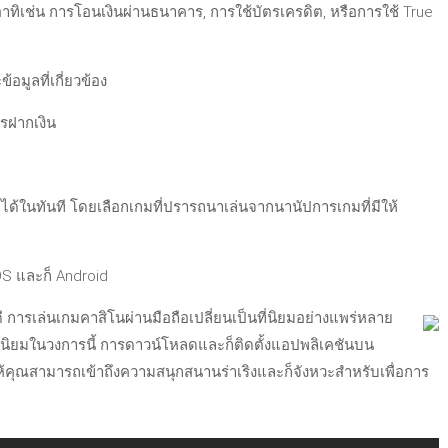
ย อาทิเช่น การโอนเงินผ่านธนาคาร, การใช้บัตรเครดิต, หรือการใช้ True
มูลที่เกี่ยวข้อง
รฝากเงิน
เกมได้ในทันที โดยเลือกเกมที่ปรารถนาเล่นจากนานัปการเกมที่มีให้
OS และก็ Android
ี การเล่นเกมคาสิโนผ่านมือถือเปลี่ยนเป็นที่นิยมอย่างแพร่หลาย
มนิยมในวงการนี้ การดาวน์โหลดและก็ติดตั้งแอปพลิเคชันบน
อให้คุณสามารถเข้าถึงความสนุกสนานร่าเริงและก็จังหวะสำหรับเพื่อการ