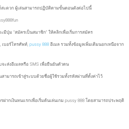
็สะดวก ผู้เล่นสามารถปฏิบัติตามขั้นตอนดังต่อไปนี้
ussy888fun
ีปุ่ม “สมัครเป็นสมาชิก” ให้คลิกเพื่อเริ่มการสมัคร
อ, เบอร์โทรศัพท์,
pussy 888
อีเมล รวมทั้งข้อมูลเพิ่มเติมนอกเหนือจาก
จะส่งอีเมลหรือ SMS เพื่อยืนยันตัวตน
สามารถเข้าสู่ระบบด้วยชื่อผู้ใช้รวมทั้งรหัสผ่านที่ตั้งค่าไว้
ารฝากเงินหนแรกเพื่อเริ่มต้นเล่นเกม pussy 888 โดยสามารถประพฤติ