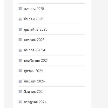
เมษายน 2025
มีนาคม 2025
กุมภาพันธ์ 2025
มกราคม 2025
ธันวาคม 2024
พฤศจิกายน 2024
ตุลาคม 2024
กันยายน 2024
สิงหาคม 2024
กรกฎาคม 2024