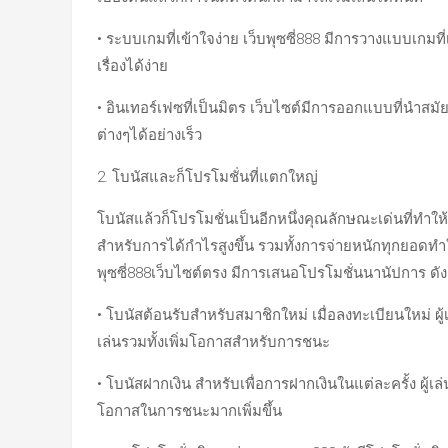
• ระบบเกมที่เข้าใจง่าย เว็บพุซซี่888 มีการวางแบบเกมที่
เรื่องได้ง่าย
• อินเทอร์เฟซที่เป็นมิตร เว็บไซต์มีการออกแบบที่นำสมัยแ
ต่างๆได้อย่างเร็ว
2. โบนัสและก็โปรโมชั่นที่แตกใหญ่
โบนัสแล้วก็โปรโมชั่นเป็นอีกหนึ่งคุณลักษณะเด่นที่ทำให
สำหรับการได้กำไรสูงขึ้น รวมทั้งการจ่ายหนักทุกยอดทำ
พุซซี่888เว็บไซต์ตรง มีการเสนอโปรโมชั่นนานัปการ ดังเ
• โบนัสต้อนรับสำหรับสมาชิกใหม่ เมื่อลงทะเบียนใหม่ ผู้เล
เล่นรวมทั้งเพิ่มโอกาสสำหรับการชนะ
• โบนัสฝากเงิน สำหรับเพื่อการฝากเงินในแต่ละครั้ง ผู้เ
โอกาสในการชนะมากเพิ่มขึ้น