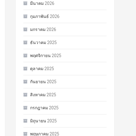
มีนาคม 2026
กุมภาพันธ์ 2026
มกราคม 2026
ธันวาคม 2025
พฤศจิกายน 2025
ตุลาคม 2025
กันยายน 2025
สิงหาคม 2025
กรกฎาคม 2025
มิถุนายน 2025
พฤษภาคม 2025