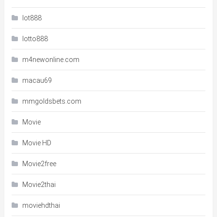
lot888
lotto888
m4newonline.com
macau69
mmgoldsbets.com
Movie
Movie HD
Movie2free
Movie2thai
moviehdthai