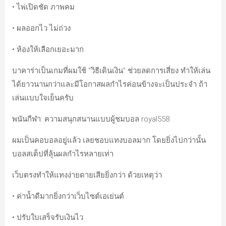
• ไพ่เปิดชัด ภาพคม
• ผลออกไว ไม่ถ่วง
• ห้องให้เลือกเยอะมาก
บาคาร่าเป็นเกมที่ผมใช้ “วิธีเดินเงิน” ช่วยลดการเสี่ยง ทำให้เล่น
ได้ยาวนานกว่าและมีโอกาสผลกำไรค่อนข้างจะเป็นประจำ ถ้า
เล่นแบบใจเย็นครับ
พนันกีฬา: ความสนุกสนานแบบผู้ชมบอล royal558
ผมเป็นคอบอลอยู่แล้ว เลยชอบแทงบอลมาก โดยยิ่งไปกว่านั้น
บอลสเต็ปที่ลุ้นผลกำไรหลายเท่า
เว็บตรงทำให้แทงง่ายดายเสียยิ่งกว่า ด้วยเหตุว่า:
• ค่าน้ำดีมากยิ่งกว่าเว็บไซต์เอเย่นต์
• ปรับใบเสร็จรับเงินไว