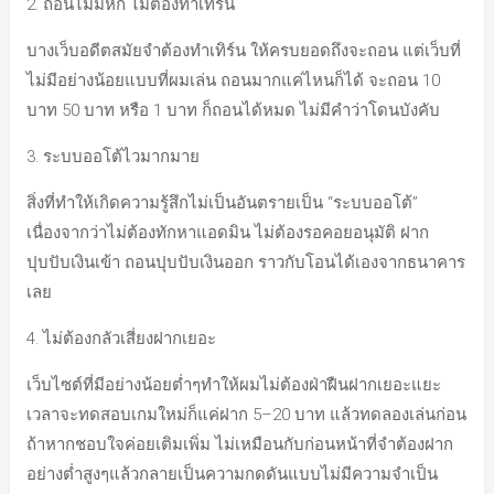
2. ถอนไม่มีหัก ไม่ต้องทำเทิร์น
บางเว็บอดีตสมัยจำต้องทำเทิร์น ให้ครบยอดถึงจะถอน แต่เว็บที่
ไม่มีอย่างน้อยแบบที่ผมเล่น ถอนมากแค่ไหนก็ได้ จะถอน 10
บาท 50 บาท หรือ 1 บาท ก็ถอนได้หมด ไม่มีคำว่าโดนบังคับ
3. ระบบออโต้ไวมากมาย
สิ่งที่ทำให้เกิดความรู้สึกไม่เป็นอันตรายเป็น “ระบบออโต้”
เนื่องจากว่าไม่ต้องทักหาแอดมิน ไม่ต้องรอคอยอนุมัติ ฝาก
ปุบปับเงินเข้า ถอนปุบปับเงินออก ราวกับโอนได้เองจากธนาคาร
เลย
4. ไม่ต้องกลัวเสี่ยงฝากเยอะ
เว็บไซต์ที่มีอย่างน้อยต่ำๆทำให้ผมไม่ต้องฝ่าฝืนฝากเยอะแยะ
เวลาจะทดสอบเกมใหม่ก็แค่ฝาก 5–20 บาท แล้วทดลองเล่นก่อน
ถ้าหากชอบใจค่อยเติมเพิ่ม ไม่เหมือนกับก่อนหน้าที่จำต้องฝาก
อย่างต่ำสูงๆแล้วกลายเป็นความกดดันแบบไม่มีความจำเป็น