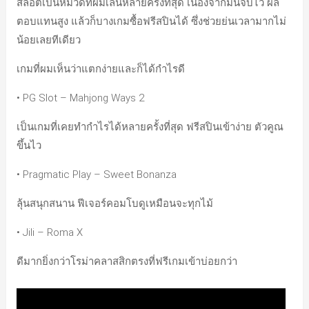
สล็อตเป็นหมวดที่ผมเล่นหลายครั้งที่สุด เนื่องจากมันจบไว ผล
ตอบแทนสูง แล้วก็บางเกมซื้อฟรีสปินได้ ซึ่งช่วยย่นเวลามากไม่
น้อยเลยทีเดียว
เกมที่ผมเห็นว่าแตกง่ายและก็ได้กำไรดี
• PG Slot – Mahjong Ways 2
เป็นเกมที่เคยทำกำไรได้หลายครั้งที่สุด ฟรีสปินเข้าง่าย ตัวคูณ
ขึ้นไว
• Pragmatic Play – Sweet Bonanza
ลุ้นสนุกสนาน ฟีเจอร์คอมโบดูเหมือนจะทุกไม้
• Jili – Roma X
ดีมากยิ่งกว่าโรม่าคลาสสิกตรงที่ฟรีเกมเข้าบ่อยกว่า