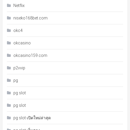
Netflix
niseko168bet.com
okc4
okcasino
okcasino159.com
p2vvip
pg
pg slot
pg slot
pg slot เปิดใหม่ล่าสุด