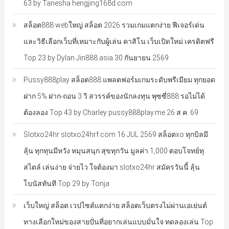
63 by Tanesha hengjing168d.com
สล็อต888 webใหญ่ สล็อต 2026 รวมเกมแตกง่าย ฟีเจอร์เด่น
และวิธีเลือกเว็บที่เหมาะกับผู้เล่น คาสิโน เว็บเปิดใหม่ เครดิตฟรี
Top 23 by Dylan Jin888.asia 30 กันยายน 2569
Pussy888play สล็อต888 แพลตฟอร์มเกมระดับพรีเมียม ทุกยอด
ฝาก 5% ฝาก-ถอน 3 วิ สวรรค์ของนักลงทุน พุซซี่888 รอไม่ได้
ต้องลอง Top 43 by Charley pussy888play.me 26 ส.ค. 69
Slotxo24hr slotxo24hrf.com 16 JUL 2569 สล็อตxo ทุกบิลมี
ลุ้น ทุกทุนมีหวัง หมุนสนุก สุขทุกวัน มูลค่า 1,000 ตอบโจทย์ทุ
สไตล์ เล่นง่าย จ่ายไว ใจต้องมา slotxo24hr สมัครวันนี้ ลุ้น
โบนัสทันที Top 29 by Tonja
เว็บใหญ่ สล็อต เวปไซต์แตกง่าย สล็อตเว็บตรงไม่ผ่านเอเย่นต์
ทางเลือกใหม่ของสายปั่นที่อยากเล่นแบบมั่นใจ ทดลองเล่น Top