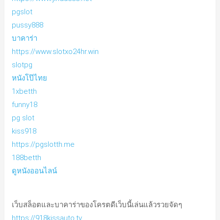
pgslot
pussy888
บาคาร่า
https://www.slotxo24hr.win
slotpg
หนังโป๊ไทย
1xbetth
funny18
pg slot
kiss918
https://pgslotth.me
188betth
ดูหนังออนไลน์
เว็บสล็อตและบาคาร่าของโครตดีเว็บนี้เล่นแล้วรวยจัดๆ
https://918kissauto.tv