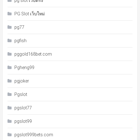
pg slot เว็บตรง
PG Slot เว็บใหม่
pg77
pgfish
pggold168bet.com
Pgheng99
pgjoker
Pgslot
pgslot77
pgslot99
pgslot999bets.com