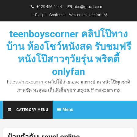
Skip
+123 456 4444
abc@gmail.com
to
Blog
Contact
Welcome to the family!
content
teenboyscorner คลิปโป๊ทาง
บ้าน ห้องโชว์หนังสด รับชมฟรี
หนังโป๊สาวๆวัยรุ่น พริตตี้
onlyfan
https://mexcam.mx คลิปโป๊ถ่ายเองจากทางบ้าน หนังโป๊ทุกชาติ
ภาพชัด ทะลุจอ เห็นหีเต็มๆ smuttystuff mexcam mx
Menu
CATEGORY MENU