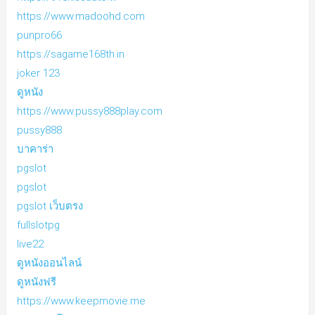
https://www.madoohd.com
punpro66
https://sagame168th.in
joker 123
ดูหนัง
https://www.pussy888play.com
pussy888
บาคาร่า
pgslot
pgslot
pgslot เว็บตรง
fullslotpg
live22
ดูหนังออนไลน์
ดูหนังฟรี
https://www.keepmovie.me