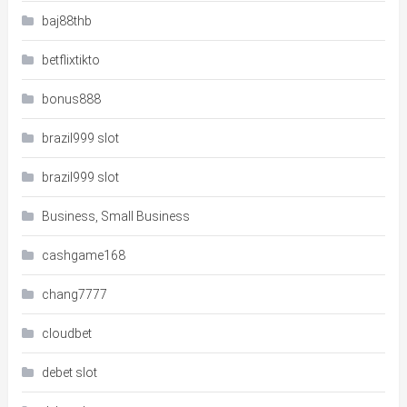
baj88thb
betflixtikto
bonus888
brazil999 slot
brazil999 slot
Business, Small Business
cashgame168
chang7777
cloudbet
debet slot