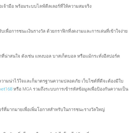
รือเจ้ามือ พร้อมระบบไลฟ์ดีลเลอร์ที่ให้ความสมจริง
ื่อการชนะเงินรางวัล ด้วยกราฟิกที่งดงามและการเล่นที่เข้าใจง่าย
ที่น่าสนใจ ดังเช่น แทงบอล บาสเก็ตบอล หรือแม้กระทั่งอีสปอร์ต
็นความน่าไว้ใจและก็มาตรฐานความปลอดภัย เว็บไซต์ที่ดีจะต้องมีใบ
bet168
หรือ MGA รวมถึงระบบการเข้ารหัสข้อมูลเพื่อป้องกันความเป็น
เจอร์ที่มากมายเพื่อเพิ่มโอกาสสำหรับในการชนะรางวัลใหญ่