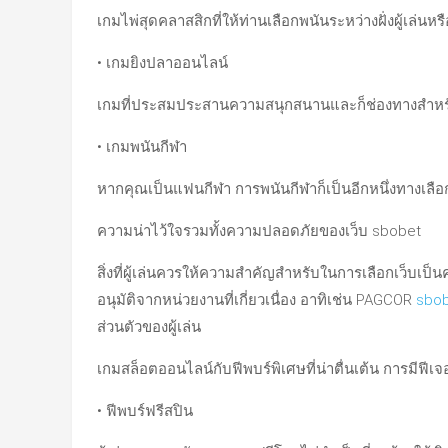
เกมไพ่สุดคลาสสิกที่ให้ท่านเลือกพนันระหว่างฝั่งผู้เล่นห
• เกมยิงปลาออนไลน์
เกมที่ประสมประสานความสนุกสนานและก็ช่องทางสำหรับเพ
• เกมพนันกีฬา
หากคุณเป็นแฟนกีฬา การพนันกีฬาก็เป็นอีกหนึ่งทางเลือก
ความน่าไว้ใจรวมทั้งความปลอดภัยของเว็บ sbobet
สิ่งที่ผู้เล่นควรให้ความสำคัญสำหรับในการเลือกเว็บเป
อนุมัติจากหน่วยงานที่เกี่ยวเนื่อง อาทิเช่น PAGCOR
sbo
ส่วนตัวของผู้เล่น
เกมสล็อตออนไลน์กับฟีพบร์พิเศษที่น่าตื่นเต้น การมีฟี
• ฟีพบร์ฟรีสปิน