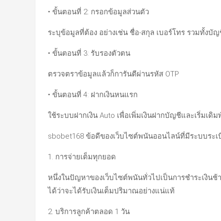
• ขั้นตอนที่ 2: กรอกข้อมูลส่วนตัว
ระบุข้อมูลที่ต้อง อย่างเช่น ชื่อ-สกุล เบอร์โทร รวมทั้งบ
• ขั้นตอนที่ 3: รับรองตัวตน
ตรวจตราข้อมูลแล้วก็การันตีผ่านรหัส OTP
• ขั้นตอนที่ 4: ฝากเงินหนแรก
ใช้ระบบฝากเงิน Auto เพื่อเพิ่มเงินฝากบัญชีและเริ่มเดิม
sbobet168 ข้อดีของเว็บไซต์พนันออนไลน์ที่มีระบบระเ
1. การจ่ายเต็มทุกยอด
หนึ่งในปัญหาของเว็บไซต์พนันทั่วไปเป็นการชำระเงินช้า
ได้ว่าจะได้รับเงินเต็มปริมาณอย่างแน่แท้
2. บริการลูกค้าตลอด 1 วัน