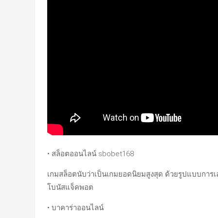
• สล็อตออนไลน์ sbobet168
เกมสล็อตนับว่าเป็นเกมยอดนิยมสูงสุด ด้วยรูปแบบการเล่นที
โบนัสแจ็คพอต
• บาคาร่าออนไลน์