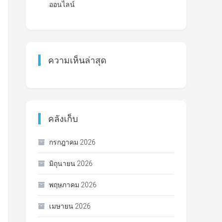
ออนไลน์
ความเห็นล่าสุด
คลังเก็บ
กรกฎาคม 2026
มิถุนายน 2026
พฤษภาคม 2026
เมษายน 2026