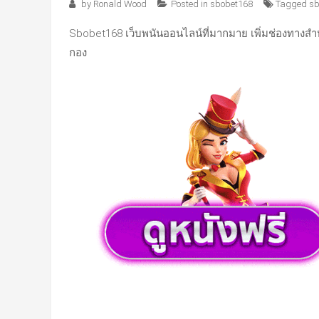
by
Ronald Wood
Posted in
sbobet168
Tagged
sb
Sbobet168 เว็บพนันออนไลน์ที่มากมาย เพิ่มช่องทางส
กอง