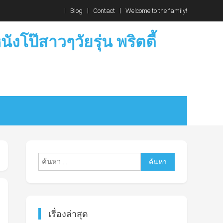
Blog
Contact
Welcome to the family!
งโป๊สาวๆวัยรุ่น พริตตี้
ค้นหา
สำหรับ:
เรื่องล่าสุด