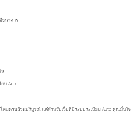
ัญชีธนาคาร
พัน
บียบ Auto
ไหมครบถ้วนบริบูรณ์ แต่สำหรับเว็บที่มีระบบระเบียบ Auto คุณมั่นใจ