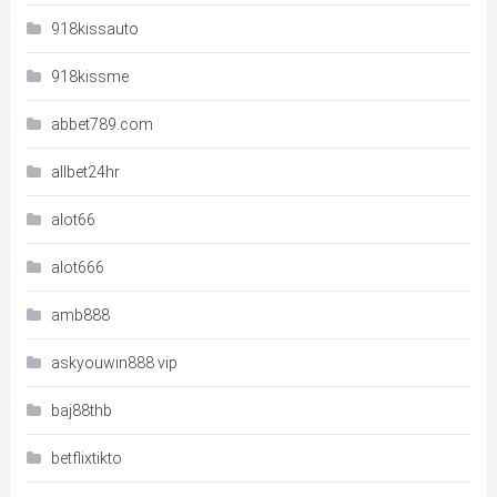
918kissauto
918kissme
abbet789.com
allbet24hr
alot66
alot666
amb888
askyouwin888 vip
baj88thb
betflixtikto