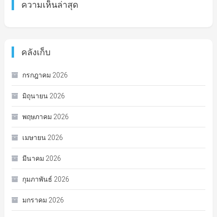
ความเห็นล่าสุด
คลังเก็บ
กรกฎาคม 2026
มิถุนายน 2026
พฤษภาคม 2026
เมษายน 2026
มีนาคม 2026
กุมภาพันธ์ 2026
มกราคม 2026