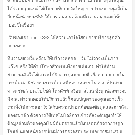
ซ้ำกันแน่นอน ยังมีการจัดแข่งแล้วก็ทัวร์นาเมนต์ต่างๆที่ให้คุณ
ได้ร่วมสนุกและก็ได้โอกาสชิงรางวัลใหญ่ การประลองกลุ่มนี้เป็น
อีกหนึ่งช่องทางที่ทำให้การเล่นเกมสล็อตมีความสนุกและก็ท้า
เยอะขึ้นเรื่อยๆ
เว็บของเรา bonus888 ให้ความเอาใจใส่กับการบริการลูกค้า
อย่างมาก
ทีมงานของเว็บพร้อมให้บริการตลอด 1 วัน ไม่ว่าจะเป็นการ
แก้ไข หรือให้คำปรึกษาสำหรับเพื่อการเล่นเกม ทำให้ท่าน
สามารถมั่นใจได้ว่าจะได้รับการดูแลอย่างดี เพื่อความสบายใน
การติดต่อ มีช่องทางการติดต่อที่หลากหลาย ไม่ว่าจะเป็นผ่าน
ทางแชทสดบนเว็บไซต์ โทรศัพท์ หรือทางไลน์ ซึ่งทุกช่องทางจะ
มีคณะทำงานคอยให้บริการแล้วก็ตอบปัญหาของคุณอย่างเร็ว
รวมทั้งให้ความเอาใจใส่กับความปลอดภัยของข้อมูลและการเงิน
ของสมาชิก ด้วยการใช้เทคโนโลยีการเข้ารหัสระดับสูง ทำให้
ข้อมูลส่วนตัวของคุณไม่มีอันตรายแล้วยังปลอดภัยจากการถูก
โจมตี นอกเหนือจากนี้ยังมีการตรวจสอบระบบอย่างสม่ำเสมอ