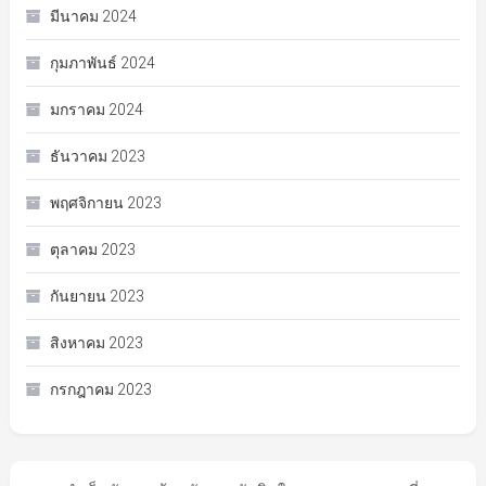
มีนาคม 2024
กุมภาพันธ์ 2024
มกราคม 2024
ธันวาคม 2023
พฤศจิกายน 2023
ตุลาคม 2023
กันยายน 2023
สิงหาคม 2023
กรกฎาคม 2023