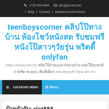
Skip
+123 456 4444
abc@gmail.com
to
Blog
Contact
Welcome to the family!
content
teenboyscorner คลิปโป๊ทาง
บ้าน ห้องโชว์หนังสด รับชมฟรี
หนังโป๊สาวๆวัยรุ่น พริตตี้
onlyfan
https://mexcam.mx คลิปโป๊ถ่ายเองจากทางบ้าน หนังโป๊ทุกชาติ
ภาพชัด ทะลุจอ เห็นหีเต็มๆ smuttystuff mexcam mx
Menu
CATEGORY MENU