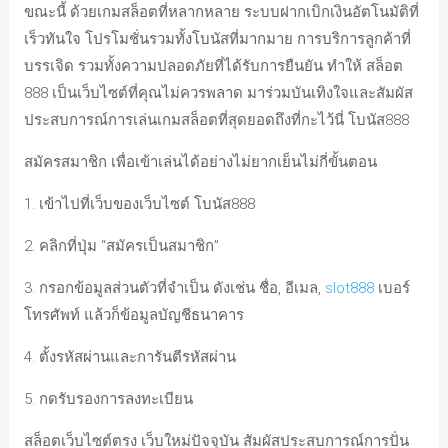
ขณะนี้ ด้วยเกมสล็อตที่หลากหลาย ระบบฝากเบิกเงินอัตโนมัติที่
เร็วทันใจ โปรโมชั่นรวมทั้งโบนัสที่มากมาย การบริการลูกค้าที่
บรรเจิด รวมทั้งความปลอดภัยที่ได้รับการยืนยัน ทำให้ สล็อต
888 เป็นเว็บไซต์ที่คุณไม่ควรพลาด มาร่วมบันเทิงใจและสัมผัส
ประสบการณ์การเล่นเกมสล็อตที่สุดยอดถึงที่กะไว้นี่ โบนัส888
สมัครสมาชิก เพื่อเข้าเล่นได้อย่างไม่ยากเย็นไม่กี่ขั้นตอน
1. เข้าไปที่เว็บของเว็บไซต์ โบนัส888
2. คลิกที่ปุ่ม “สมัครเป็นสมาชิก”
3. กรอกข้อมูลส่วนตัวที่จำเป็น ดังเช่น ชื่อ, อีเมล,
slot888
เบอร์
โทรศัพท์ แล้วก็ข้อมูลบัญชีธนาคาร
4. ตั้งรหัสผ่านและการันตีรหัสผ่าน
5. กดรับรองการลงทะเบียน
สล็อตเว็บไซต์ตรง เว็บใหม่ปัจจุบัน สัมผัสประสบการณ์การปั่น