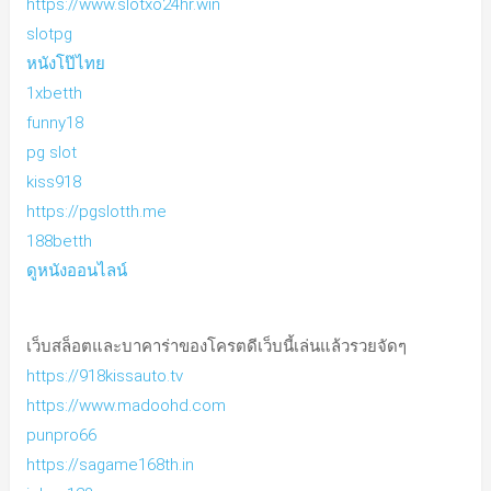
https://www.slotxo24hr.win
slotpg
หนังโป๊ไทย
1xbetth
funny18
pg slot
kiss918
https://pgslotth.me
188betth
ดูหนังออนไลน์
เว็บสล็อตและบาคาร่าของโครตดีเว็บนี้เล่นแล้วรวยจัดๆ
https://918kissauto.tv
https://www.madoohd.com
punpro66
https://sagame168th.in