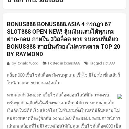
ป้ายกำกับ:
slot888
BONUS888 BONUS888.ASIA 4 กรกฎา 67
SLOT888 OPEN NEW! ลุ้นเงินแสนได้ทุกเกม
ฝาก-ถอน ภายใน 3วิสล็อต หวย จบครบที่เดียว
BONUS888 สายปั่นตัวยงไม่ควรพลาด TOP 20
BY RAYMOND
by
Ronald Wood
Posted in
bonus888
Tagged
slot888
สล็อต888 เว็บไซต์สล็อต มีครบทุกเกม เร็วไว มีโปรโมชั่นแล้วก็
โบนัสมากมายก่ายกองจัดเต็ม
หากคุณกำลังมองหาเว็บไซต์สล็อตออนไลน์ที่มีความครบ
ครันทุกด้าน อีกทั้งในเรื่องของเกมที่นานัปการ ระบบฝากเบิก
เงินอัตโนมัติที่เร็ว แล้วก็โปรโมชั่นรวมทั้งโบนัสที่มีล้นหลาม ไม่
สมควรพลาดที่จะรู้จักกับ bonus888 ที่จะมอบประสบการณ์การ
เล่นเกมสล็อตที่ไม่มีใครเหมือนให้กับคุณ เว็บไซต์สล็อต888 เป็น