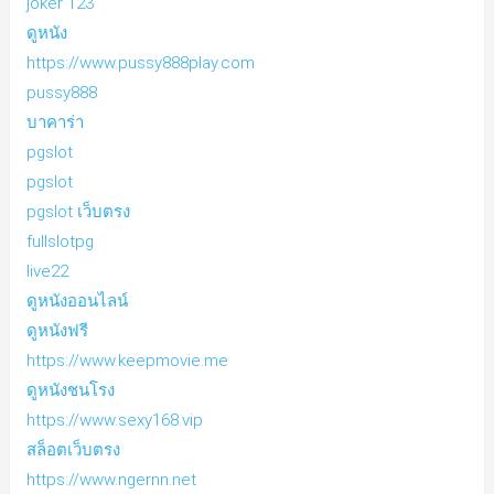
joker 123
ดูหนัง
https://www.pussy888play.com
pussy888
บาคาร่า
pgslot
pgslot
pgslot เว็บตรง
fullslotpg
live22
ดูหนังออนไลน์
ดูหนังฟรี
https://www.keepmovie.me
ดูหนังชนโรง
https://www.sexy168.vip
สล็อตเว็บตรง
https://www.ngernn.net