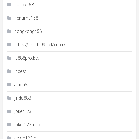
happy168
hengjing168
hongkong456
https://sretthi99.bet/enter/
ib888pro.bet
Incest
Jinda55
jinda888
joker123
joker123auto
Joker123th