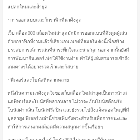
แปลกใหม่และล้ำยุค
• การออกแบบและก็กราฟิกที่น่าดึงดูด
เว็บ สล็อต888 สล็อตใหม่ล่าสุดมักมีการออกแบบที่ดึงดูดผู้เล่น
ด้วยกราฟิกที่งามแล้วก็เสียงเอฟเฟกต์ที่สมจริง ดังนี้เพื่อสร้าง
ประสบการณ์การเล่นที่น่าระทึกใจและน่าสนุก นอกจากนั้นยังมี
การพัฒนาอินเตอร์เฟซให้ใช้งานง่าย ทำให้ผู้เล่นสามารถเข้าถึง
เกมต่างๆได้อย่างรวดเร็วและก็สบาย
• ฟีเจอร์และโบนัสที่หลากหลาย
หนึ่งในความน่าดึงดูดใจของเว็บสล็อตใหม่ล่าสุดเป็นการนำเส
นอฟีพบร์และโบนัสที่หลากหลาย ไม่ว่าจะเป็นโบนัสต้อนรับ
โบนัสฝากเงิน โบนัสฟรีสปิน และยังรวมไปถึงแจ็คพอตใหญ่ที่มี
มูลค่าสูง ฟีเจอร์เหล่านี้ช่วยเพิ่มจังหวะสำหรับเพื่อการชนะและ
ทำให้การเล่นเกมสล็อตมีความสนุกมากขึ้นเรื่อยๆ