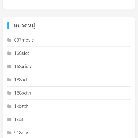
หมวดหมู่
037movie
168slot
168สล็อต
188bet
188betth
1xbetth
1xbit
918kiss